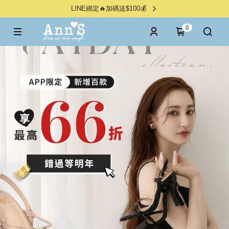
LINE綁定🔥加碼送$100💰
0