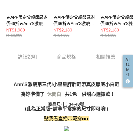
４．使用「AFTEE先享後付」時，將依據個別帳號之用戶狀況，依本公司即
時審查核予不同之上限額度；若仍有額度不足之情形，本公司將視審查結果
國家/地區配送(非順豐配送，勿填寫順豐智能櫃地址)
查看運費
請求用戶進行身份認證。
🔥APP限定父親節感謝
🔥APP限定父親節感謝
🔥APP限定父親
５．嚴禁一人註冊多個帳號或使用他人資訊註冊。若發現惡意使用之情形，
國家/地區配送(限中國大陸地區)
查看運費
價66折🔥Ann’S激瘦第
恩沛科技股份有限公司將有權停止該用戶之使用額度並採取法律行動。
價66折🔥Ann’S激瘦第
價66折🔥Ann’S
三代!!!全真牛皮Z繞帶
三代!寬版鞋帶拼接牛
石魔鬼氈 真皮奶
NT$1,980
NT$2,180
NT$2,180
NT$3,980
NT$4,380
NT$4,380
厚底小白鞋-黑
麂皮真皮厚底小白鞋
底小白鞋5cm-白
4cm-奶茶
詳細說明
商品規格
相關推薦
AI
找
尺
寸
Ann’S激瘦第三代!小星星胖胖鞋帶真皮厚底小白鞋
為妳準備了
共1色 供甜心選擇歐！
休閒
白
商品尺寸：34-43號
(此為正常版~請拿平常穿的尺寸即可唷!)
點我看直播示範穿▸▸▸