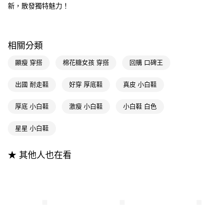
２．便利：只要手機號碼，簡訊認證，即可結帳。
新，散發獨特魅力！
法說明評估內容。
３．安心：先確認商品／服務後，再付款。
全家付款取貨
【繳款方式說明】
1.分期款項不併入電信帳單，「大哥付你分期」於每月結算日後寄送繳費提
每筆NT$100，滿NT$999(含以上)免運費
【「AFTEE先享後付」結帳流程】
醒簡訊。
１．於結帳方式選擇「AFTEE先享後付」後，將跳轉至「AFTEE先享後付」
2.透過簡訊連結打開帳單後，可選擇「超商條碼／台灣大直營門市／銀行轉
相關分類
付款後全家取貨
結帳頁面，進行簡訊認證並確認金額後，即可完成結帳。
帳／街口支付／iPASS MONEY」等通路繳費。
２．訂單成立數日內，您將收到繳費通知簡訊。
每筆NT$100，滿NT$999(含以上)免運費
顯瘦 穿搭
棉花糖女孩 穿搭
回購 口碑王
３．收到繳費通知簡訊後14天內，點擊此簡訊中的連結，可透過四大超商／
【注意事項】
ATM／網路銀行／等多元方式進行付款，方視為交易完成。
萊爾富付款取貨
1.本服務係由「台灣大哥大股份有限公司」（以下簡稱本公司）所提供，讓
※ 請注意：結帳手續完成當下不需立刻繳費，但若您需要取消訂單，請聯絡
出國 耐走鞋
好穿 厚底鞋
真皮 小白鞋
用戶於交易時，得透過本服務購買商品或服務，並由商店將買賣／分期付款
每筆NT$100，滿NT$999(含以上)免運費
購買商品的店家。未經商家同意取消之訂單仍視為有效，需透過AFTEE先享
買賣價金債權讓與本公司後，依約使用本公司帳單繳交帳款。
後付繳納相關費用。
2.基於同意付款使用「大哥付你分期」之契約關係目的，商店將以您的個人
厚底 小白鞋
激瘦 小白鞋
小白鞋 白色
付款後萊爾富取貨
※ 交易是否成功請以「AFTEE先享後付 」之結帳頁面顯示為準，若有關於
資料（包含姓名、電話或地址）提供予台灣大哥大進項蒐集、處理及利用，
是否繳費成功／繳費後需取消欲退款等相關疑問，請聯繫「AFTEE先享後付
每筆NT$100，滿NT$999(含以上)免運費
由本公司與您本人進行分期帳單所需資料之確認、核對及更正。
客戶支援中心」
https://netprotections.freshdesk.com/support/home
星星 小白鞋
3.完整用戶服務條款，請詳閱以下連結：
https://oppay.tw/userRule
7-11付款取貨
【注意事項】
１．透過由恩沛科技股份有限公司提供之「AFTEE先享後付」服務完成之交
每筆NT$100，滿NT$999(含以上)免運費
★ 其他人也在看
易，需依本服務之必要範圍內提供個人資料，並將交易相關給付款項請求債
權轉讓予恩沛科技股份有限公司。
付款後7-11取貨
２．關於個人資料處理事宜，請瀏覽以下網址：
每筆NT$100，滿NT$999(含以上)免運費
https://aftee.tw/terms/#terms3
３．未成年的使用者請事先徵得法定代理人或監護人之同意方可使用
宅配
「AFTEE先享後付」，若未經同意申辦者引起之損失，本公司不負相關責
任。
每筆NT$100，滿NT$999(含以上)免運費