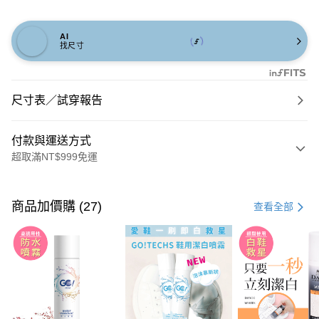
AI
找尺寸
尺寸表／試穿報告
付款與運送方式
超取滿NT$999免運
付款方式
信用卡一次付款
商品加價購 (27)
查看全部
信用卡分期付款
3 期 0 利率 每期
NT$826
21家銀行
6 期 0 利率 每期
NT$413
21家銀行
合作金庫商業銀行
第一商業銀行
華南商業銀行
彰化商業銀行
合作金庫商業銀行
第一商業銀行
購物金
上海商業儲蓄銀行
台北富邦商業銀行
華南商業銀行
彰化商業銀行