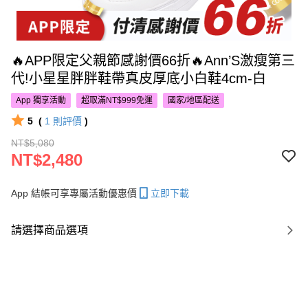
🔥APP限定父親節感謝價66折🔥Ann’S激瘦第三
代!小星星胖胖鞋帶真皮厚底小白鞋4cm-白
App 獨享活動
超取滿NT$999免運
國家/地區配送
5
(
1
則評價
)
NT$5,080
NT$2,480
App 結帳可享專屬活動優惠價
立即下載
請選擇商品選項