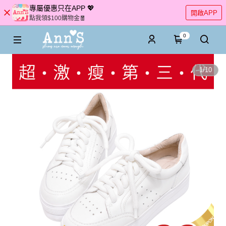
專屬優惠只在APP 💖
開啟APP
點我領$100購物金🧧
0
1
/
10