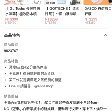
國泰世華商業銀行
兆豐國際商業銀行
超商取貨付款
上海商業儲蓄銀行
台北富邦商業銀行
臺灣中小企業銀行
台中商業銀行
國泰世華商業銀行
兆豐國際商業銀行
【 Go!Techs-長效性防
【 GO!TECHS 】清潔
DASCO 白鞋救
匯豐（台灣）商業銀行
華泰商業銀行
LINE Pay
臺灣中小企業銀行
台中商業銀行
水噴霧】極效防水噴霧
好幫手～潔白慕絲噴霧
鞋液
聯邦商業銀行
遠東國際商業銀行
匯豐（台灣）商業銀行
華泰商業銀行
280ml
皮革麂皮布料皆適用
NT$399
NT$299
NT$299
Apple Pay
元大商業銀行
永豐商業銀行
NT$450
NT$350
NT$350
聯邦商業銀行
遠東國際商業銀行
玉山商業銀行
星展（台灣）商業銀行
元大商業銀行
永豐商業銀行
街口支付
台新國際商業銀行
中國信託商業銀行
玉山商業銀行
星展（台灣）商業銀行
商品特色
台灣樂天信用卡公司
台新國際商業銀行
中國信託商業銀行
悠遊付
商品編號
台灣樂天信用卡公司
Google Pay
9823767
全支付
商品特色
激瘦!超強4公分魔術厚底
大哥付你分期
全真皮打造細膩輕膚的溫柔感
相關說明
第三代就是要滿足女孩們瘦的願望
【大哥付你分期使用說明】
AFTEE先享後付
1.本服務由台灣大哥大提供，台灣大哥大用戶可立即使用無須另外申請。
Line ID請搜尋：@annsshop
2.付款方式選擇「大哥付你分期」，訂單成立後會自動跳轉到大哥付的交易
相關說明
流程，驗證手機門號後，選擇欲分期的期數、繳款截止日，確認付款後即完
【關於「AFTEE先享後付」】
銷售重點
成交易。
ATM付款
AFTEE先享後付是「在收到商品之後才付款」的支付方式。 讓您購物簡單
3.實際核准額度、可分期數及費用金額請依後續交易確認頁面所載為準。
全新Ann’S激瘦第三代！小星星胖胖鞋帶真皮厚底小白鞋4cm，
便利好安心！
4.訂單成立30分鐘內，如未前往確認交易或遇審核未通過，訂單將自動取
NO.1冠軍小白鞋家族中的新成員，優雅流行女鞋，穿上它，煥然一
１．簡單：不需註冊會員、不需綁卡、不需儲值。
運送方式
消。如遇「轉專審核」未通過狀況，表示未達大哥付你分期系統評分，恕無