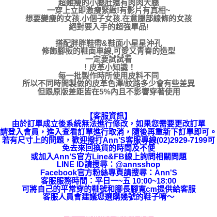
超難瘦的小腿肚還有肉肉大腿
一穿上立即激瘦緊緻!有影片有真相~
想要變瘦的女孩.小個子女孩.在意腿部線條的女孩
絕對要入手的超強單品!
搭配胖胖鞋帶&鞋面小星星沖孔
修飾腳板的鞋面車線,可愛又青春的造型
一定要試試看
！皮革小知識！
每一批製作時所使用皮料不同
所以不同時間製做的皮革色澤/紋路多少會有些差異
但跟原版差距皆在5%內且不影響穿著使用
【客服資訊】
由於訂單成立後系統無法進行修改，如果您需要更改訂單
請登入會員，進入查看訂單進行取消，隨後再重新下訂單即可。
若有尺寸上的問題，歡迎撥打Ann’S客服專線(02)2929-7199可
免去來回換貨的時間及不便
或加入Ann’S官方Line&FB線上詢問相關問題
LINE ID請搜尋
：
@annsshop
Facebook官方粉絲專頁請搜尋：Ann'S
客服服務時間：平日一~五 10:00~18:00
可將自己的平常穿的鞋號和腳長腳寬cm提供給客服
客服人員會建議您選購幾號的鞋子唷～