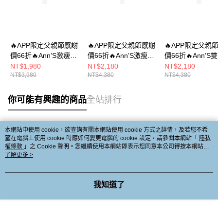
🔥APP限定父親節感謝
🔥APP限定父親節感謝
🔥APP限定父親
價66折🔥Ann’S激瘦第
價66折🔥Ann’S激瘦第
價66折🔥Ann’S
三代!!!全真牛皮Z繞帶
三代!寬版鞋帶拼接牛
石魔鬼氈 真皮奶
NT$1,980
NT$2,180
NT$2,180
NT$3,980
NT$4,380
NT$4,380
厚底小白鞋-黑
麂皮真皮厚底小白鞋
底小白鞋5cm-白
4cm-奶茶
你可能有興趣的商品
全站排行
本網站中使用 cookie，欲查詢有關本網站使用 cookie 方式之詳情，及若您不希
熱門標籤
望在電腦上使用 cookie 時應如何變更電腦的 cookie 設定，請參閱本網站「
隱私
權條款
」之 Cookie 聲明。您繼續使用本網站即表示您同意本公司得按本網站使
用條款之 Cookie 聲明使用 cookie。
了解更多 >
我知道了