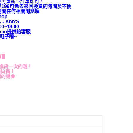
後再重新下訂單即可。
9-7199可免去來回換貨的時間及不便
上詢問任何相關問題喔
hop
：Ann'S
~18:00
cm提供給客服
鞋子唷~
貨】
換貨一次的哦！
額負擔！
麗的機會