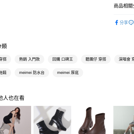
全支付
商品相關分
大哥付你
ANNSTA
分享
相關說明
人氣商品
【大哥付
AFTEE先
1.本服務
流行女鞋
2.付款方
相關說明
流程，驗
分類
【關於「A
本周新品
ATM付款
完成交易
AFTEE
3.實際核
選顏色
便利好安
穿搭
熱銷 入門款
回購 口碑王
聽團仔 穿搭
演唱會 
4.訂單成
１．簡單
消。如遇
選跟高
２．便利
運送方式
無法說明
拖鞋
meimei 防水台
meimei 厚底
３．安心
不用等現
【繳款方
全家付款
1.分期款
【「AFT
流行女鞋
醒簡訊。
每筆NT$1
１．於結帳
2.透過簡
付」結帳
選機能
其他人也在看
帳／街口支
付款後全
２．訂單
３．收到繳
選款式
每筆NT$1
【注意事
／ATM／
1.本服務
選腳型
※ 請注意
萊爾富付
用戶於交
絡購買商品
款買賣價
選款式
先享後付
每筆NT$1
2.基於同
※ 交易是