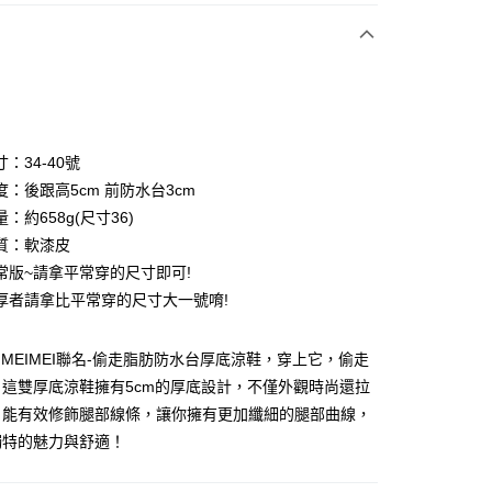
次付款
期付款
0 利率 每期
NT$626
21家銀行
：34-40號
0 利率 每期
NT$313
21家銀行
庫商業銀行
第一商業銀行
度：後跟高5cm 前防水台3cm
業銀行
彰化商業銀行
：約658g(尺寸36)
庫商業銀行
第一商業銀行
業儲蓄銀行
台北富邦商業銀行
業銀行
彰化商業銀行
質：軟漆皮
華商業銀行
兆豐國際商業銀行
付款
業儲蓄銀行
台北富邦商業銀行
常版~請拿平常穿的尺寸即可!
小企業銀行
台中商業銀行
華商業銀行
兆豐國際商業銀行
厚者請拿比平常穿的尺寸大一號唷!
台灣）商業銀行
華泰商業銀行
小企業銀行
台中商業銀行
業銀行
遠東國際商業銀行
台灣）商業銀行
華泰商業銀行
業銀行
永豐商業銀行
業銀行
遠東國際商業銀行
AR MEIMEI聯名-偷走脂肪防水台厚底涼鞋，穿上它，偷走
業銀行
星展（台灣）商業銀行
業銀行
永豐商業銀行
這雙厚底涼鞋擁有5cm的厚底設計，不僅外觀時尚還拉
際商業銀行
中國信託商業銀行
業銀行
星展（台灣）商業銀行
，能有效修飾腿部線條，讓你擁有更加纖細的腿部曲線，
天信用卡公司
際商業銀行
中國信託商業銀行
獨特的魅力與舒適！
天信用卡公司
y