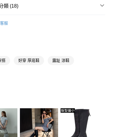
類 (18)
分期
R新聯名支線
★ MEIMEI聯名
客服
推薦
你分期使用說明】
享後付
由台灣大哥大提供，台灣大哥大用戶可立即使用無須另外申請。
【雨天不怕防水系列】
式選擇「大哥付你分期」，訂單成立後會自動跳轉到大哥付的交易
證手機門號後，選擇欲分期的期數、繳款截止日，確認付款後即
FTEE先享後付」】
。
先享後付是「在收到商品之後才付款」的支付方式。 讓您購物簡單
准額度、可分期數及費用金額請依後續交易確認頁面所載為準。
心！
黑色
穿搭
好穿 厚底鞋
露趾 涼鞋
立30分鐘內，如未前往確認交易或遇審核未通過，訂單將自動取
：不需註冊會員、不需綁卡、不需儲值。
「轉專審核」未通過狀況，表示未達大哥付你分期系統評分，恕
低跟3-5.5公分
：只要手機號碼，簡訊認證，即可結帳。
評估內容。
：先確認商品／服務後，再付款。
貨專區
式說明】
取貨
項不併入電信帳單，「大哥付你分期」於每月結算日後寄送繳費提
EE先享後付」結帳流程】
【美腿製造機涼鞋】
00，滿NT$999(含以上)免運費
方式選擇「AFTEE先享後付」後，將跳轉至「AFTEE先享後
訊連結打開帳單後，可選擇「超商條碼／台灣大直營門市／銀行轉
頁面，進行簡訊認證並確認金額後，即可完成結帳。
🔥激瘦厚底系列
付／iPASS MONEY」等通路繳費。
家取貨
成立數日內，您將收到繳費通知簡訊。
費通知簡訊後14天內，點擊此簡訊中的連結，可透過四大超商
涼鞋
00，滿NT$999(含以上)免運費
項】
網路銀行／等多元方式進行付款，方視為交易完成。
係由「台灣大哥大股份有限公司」（以下簡稱本公司）所提供，讓
：結帳手續完成當下不需立刻繳費，但若您需要取消訂單，請聯
埃及腳
款取貨
易時，得透過本服務購買商品或服務，並由商店將買賣／分期付
的店家。未經商家同意取消之訂單仍視為有效，需透過AFTEE
金債權讓與本公司後，依約使用本公司帳單繳交帳款。
拖鞋
繳納相關費用。
00，滿NT$999(含以上)免運費
意付款使用「大哥付你分期」之契約關係目的，商店將以您的個人
否成功請以「AFTEE先享後付 」之結帳頁面顯示為準，若有關於