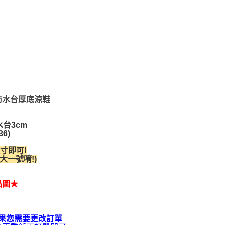
肪防水台厚底涼鞋
台3cm
6)
寸即可!
一號唷!)
品圖★
果您需要更改訂單