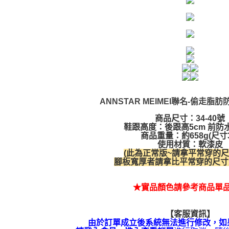
ANNSTAR MEIMEI聯名-偷走脂
商品尺寸：34-40號
鞋跟高度：後跟高5cm 前防水
商品重量：約658g(尺寸3
使用材質：軟漆皮
(此為正常版~請拿平常穿的尺
腳板寬厚者請拿比平常穿的尺寸大
★實品顏色請參考商品單
【客服資訊】
由於訂單成立後系統無法進行修改，如