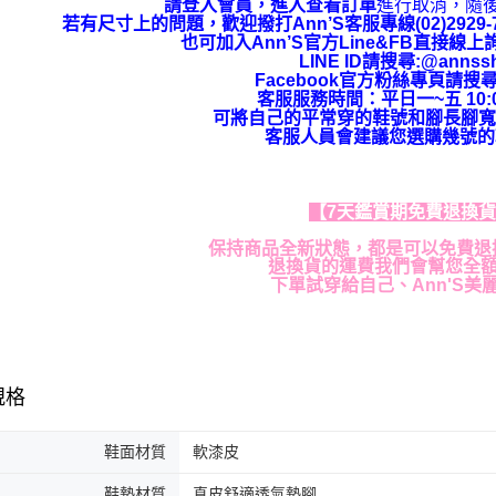
請登入會員，進入查看訂單
進行取消，隨
若有尺寸上的問題，歡迎撥打Ann’S客服專線(02)292
也可加入Ann’S官方Line&FB直接線
LINE ID請搜尋:@annss
Facebook官方粉絲專頁請搜尋
客服服務時間：平日一~五 10:00
可將自己的平常穿的鞋號和腳長腳寬
客服人員會建議您選購幾號的
【7天鑑賞期免費退換
保持商品全新狀態，都是可以免費退
退換貨的運費我們會幫您全
下單試穿給自己、Ann'S美
規格
鞋面材質
軟漆皮
鞋墊材質
真皮舒適透氣墊腳