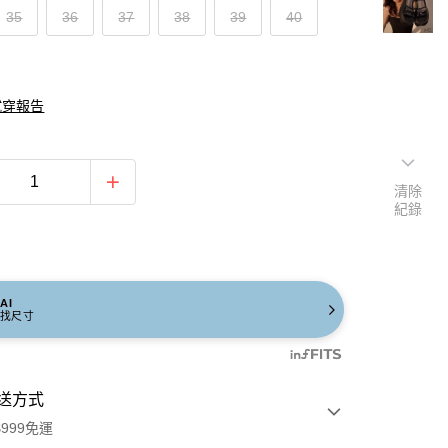
35
36
37
38
39
40
試穿報告
清除
紀錄
AI
找尺寸
送方式
999免運