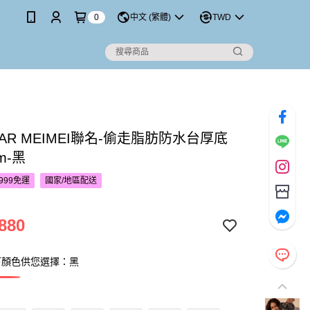
0
中文 (繁體)
TWD
TAR MEIMEI聯名-偷走脂肪防水台厚底
m-黑
999免運
國家/地區配送
880
下顏色供您選擇：黑