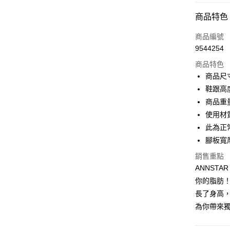
付款方式
商品特色
信用卡一
商品編號
9544254
信用卡分
商品特色
3 期 
商品尺寸
6 期 
合作金
鞋跟高
華南商
商品重量
合作金
購物金
上海商
華南商
使用材
國泰世
超商取貨
上海商
此為正
臺灣中
國泰世
腳板寬
匯豐（
LINE Pay
臺灣中
聯邦商
銷售重點
匯豐（
Apple Pay
元大商
聯邦商
ANNST
玉山商
元大商
街口支付
你的脂肪！
台新國
玉山商
長了身高
台灣樂
台新國
悠遊付
為你帶來
台灣樂
Google Pa