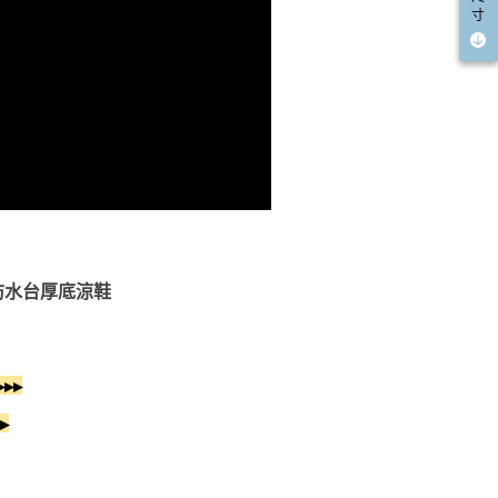
寸
肪防水台厚底涼鞋
▸▸
▸