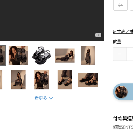
34
尺寸表／
數量
看更多
付款與運
超取滿NT$