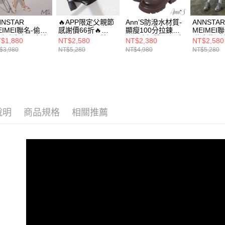
選機能
資料（包
是否繳費成
付款後萊
用，由本
付客戶支
選材質
每筆NT$1
3.完整用
NNSTAR
🔥APP限定父親節
Ann’S防潑水材質-
ANNSTA
EIMEI聯名-偷走
感謝價66折🔥
顯瘦100分拉鍊素
MEIMEI
【注意事
海外港澳
肪防水台厚底涼
ANNSTAR 子芯
面厚底短靴5cm-咖
甜酷世界
7-11付款
$1,880
NT$2,580
NT$2,380
NT$2,580
１．透過由
5cm-米白
Mia聯名-叛逆嬌娃
老爹鞋5c
$3,980
NT$5,280
NT$4,980
NT$5,280
交易，需
每筆NT$1
★激瘦美
防水台壓紋粗跟短
求債權轉
靴7cm-黑
本月主題
２．關於
付款後7-1
https://aft
每筆NT$1
本月主題
３．未成
「AFTE
宅配
任。
說明
商品規格
相關推薦
４．使用「
每筆NT$1
即時審查
結果請求
國家/地區
５．嚴禁
形，恩沛
國家/地區
動。