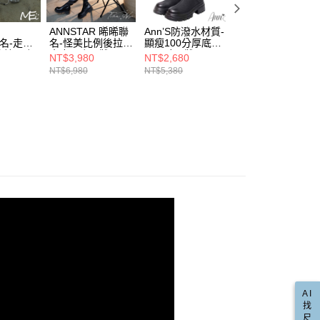
💕前掌乳棉系列
含姓名、電話或地址）提供予台灣大哥大進項蒐集、處理及利
功／繳費後需取消欲退款等相關疑問，請聯繫「AFTEE先享後
爾富取貨
公司與您本人進行分期帳單所需資料之確認、核對及更正。
援中心」
https://netprotections.freshdesk.com/support/home
漆皮
00，滿NT$999(含以上)免運費
戶服務條款，請詳閱以下連結：
https://oppay.tw/userRule
R
ANNSTAR 晞晞聯
Ann’S防潑水材質-
Ann’S防潑水材質-
聯名-走進
名-怪美比例後拉鍊
顯瘦100分厚底圓
超直鉛筆腿前高後
項】
直送專區
流線厚底
真皮厚底長靴5cm-
頭及膝長靴5cm-黑
低彈力皮革厚底及
取貨
NT$3,980
NT$2,680
NT$2,980
恩沛科技股份有限公司提供之「AFTEE先享後付」服務完成之
m-銀
黑
(版型偏小)
膝長靴5cm-黑
NT$6,980
NT$5,380
NT$5,980
依本服務之必要範圍內提供個人資料，並將交易相關給付款項請
00，滿NT$999(含以上)免運費
圖厚底涼鞋
讓予恩沛科技股份有限公司。
推薦
個人資料處理事宜，請瀏覽以下網址：
🎤演唱會追星戰鞋戰靴
1取貨
ee.tw/terms/#terms3
00，滿NT$999(含以上)免運費
推薦
🤰🏻孕媽咪友善款
年的使用者請事先徵得法定代理人或監護人之同意方可使用
E先享後付」，若未經同意申辦者引起之損失，本公司不負相關責
AFTEE先享後付」時，將依據個別帳號之用戶狀況，依本公司
00，滿NT$999(含以上)免運費
核予不同之上限額度；若仍有額度不足之情形，本公司將視審查
用戶進行身份認證。
配送(非順豐配送，勿填寫順豐智能櫃地址)
查看運費
一人註冊多個帳號或使用他人資訊註冊。若發現惡意使用之情
科技股份有限公司將有權停止該用戶之使用額度並採取法律行
配送(限中國大陸地區)
查看運費
AI
找
尺