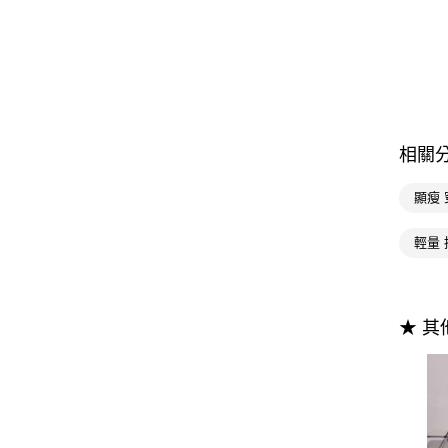
相關
顯瘦 
輕量 
★ 