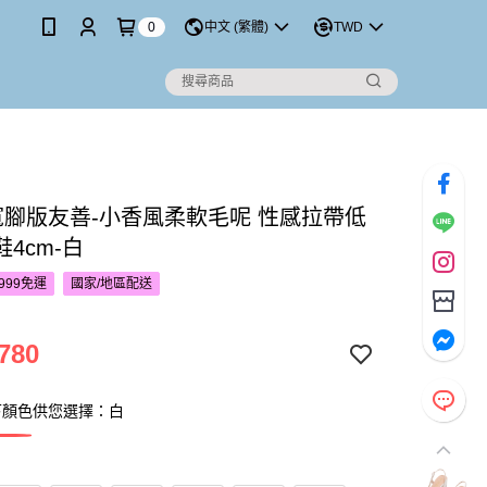
0
中文 (繁體)
TWD
S寬腳版友善-小香風柔軟毛呢 性感拉帶低
4cm-白
999免運
國家/地區配送
780
下顏色供您選擇：白