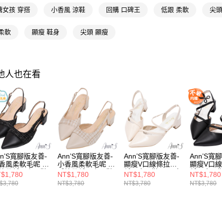
選機能
絡購買商品
款買賣價
糖女孩 穿搭
小香風 涼鞋
回購 口碑王
低跟 柔軟
尖頭
先享後付
每筆NT$1
選材質
2.基於同
※ 交易是
資料（包
是否繳費成
付款後萊
柔軟
顯瘦 鞋身
尖頭 顯瘦
選材質
用，由本
付客戶支
每筆NT$1
3.完整用
選材質
【注意事
7-11付款
１．透過由
海外港澳
交易，需
其他人也在看
每筆NT$1
求債權轉
★大容量
２．關於
付款後7-1
35號以下
https://aft
每筆NT$1
３．未成
「AFTE
宅配
任。
４．使用「
每筆NT$1
即時審查
結果請求
nn’S寬腳版友善-
Ann’S寬腳版友善-
Ann’S寬腳版友善-
Ann’S寬
國家/地區
５．嚴禁
香風柔軟毛呢 性
小香風柔軟毛呢 性
顯瘦V口線條拉帶
顯瘦V口
形，恩沛
拉帶低跟尖頭鞋
感拉帶低跟尖頭鞋
低跟尖頭鞋4cm-白
低跟尖頭鞋
$1,780
NT$1,780
NT$1,780
NT$1,780
國家/地區
cm-黑
4cm-杏
動。
$3,780
NT$3,780
NT$3,780
NT$3,780