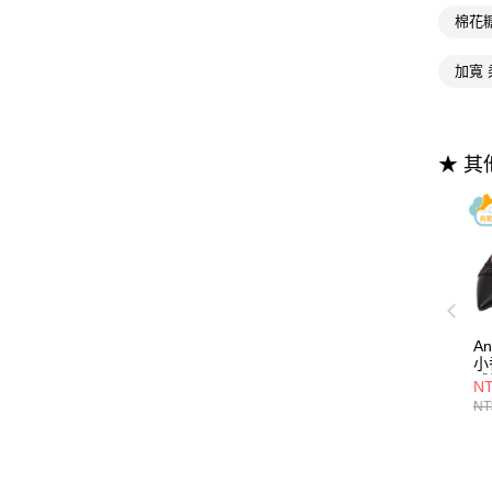
棉花
加寬 
★ 
A
小
感
NT
4
NT