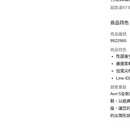
超取滿NT$
付款方式
商品特色
信用卡一
商品編號
9522965
信用卡分
商品特色
3 期 
性感後
6 期 
合作金
嚴選柔
華南商
加寬尖
合作金
購物金
上海商
華南商
Line 
國泰世
超商取貨
上海商
銷售重點
臺灣中
國泰世
匯豐（
Ann'S
LINE Pay
臺灣中
聯邦商
鞋，以經
匯豐（
Apple Pay
元大商
聯邦商
版，讓您
玉山商
元大商
街口支付
的尖頭形
台新國
玉山商
台灣樂
台新國
悠遊付