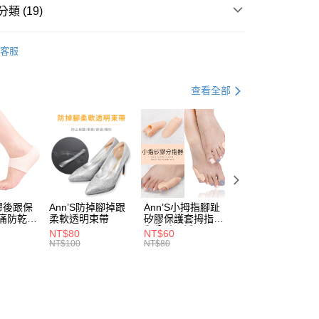
天信用卡公司
類 (19)
y
【時髦修飾尖頭鞋】
客服
推薦
分期
【出了名好穿跟鞋】
查看全部
你分期使用說明】
44號
享後付
由台灣大哥大提供，台灣大哥大用戶可立即使用無須另外申請。
式選擇「大哥付你分期」，訂單成立後會自動跳轉到大哥付的交易
證手機門號後，選擇欲分期的期數、繳款截止日，確認付款後即
FTEE先享後付」】
。
先享後付是「在收到商品之後才付款」的支付方式。 讓您購物簡單
純白
准額度、可分期數及費用金額請依後續交易確認頁面所載為準。
心！
立30分鐘內，如未前往確認交易或遇審核未通過，訂單將自動取
尖頭鞋
：不需註冊會員、不需綁卡、不需儲值。
「轉專審核」未通過狀況，表示未達大哥付你分期系統評分，恕
：只要手機號碼，簡訊認證，即可結帳。
低跟3-5.5公分
評估內容。
：先確認商品／服務後，再付款。
矽膠後跟保
Ann’S防掉腳掉跟
Ann’S小拇指腳趾
Ann’S矽膠拇指腳
式說明】
跟痛防乾裂
柔軟透明束帶
矽膠保護套拇指外
趾矽膠保護套/可
取貨
貨專區
項不併入電信帳單，「大哥付你分期」於每月結算日後寄送繳費提
翻分趾器矯正器
剪腳趾分離套
EE先享後付」結帳流程】
NT$80
NT$60
NT$60
00，滿NT$999(含以上)免運費
NT$100
NT$80
NT$80
方式選擇「AFTEE先享後付」後，將跳轉至「AFTEE先享後
婚禮好朋友
訊連結打開帳單後，可選擇「超商條碼／台灣大直營門市／銀行轉
頁面，進行簡訊認證並確認金額後，即可完成結帳。
付／iPASS MONEY」等通路繳費。
家取貨
成立數日內，您將收到繳費通知簡訊。
希臘腳
費通知簡訊後14天內，點擊此簡訊中的連結，可透過四大超商
00，滿NT$999(含以上)免運費
項】
網路銀行／等多元方式進行付款，方視為交易完成。
拇指外翻
係由「台灣大哥大股份有限公司」（以下簡稱本公司）所提供，讓
：結帳手續完成當下不需立刻繳費，但若您需要取消訂單，請聯
款取貨
易時，得透過本服務購買商品或服務，並由商店將買賣／分期付