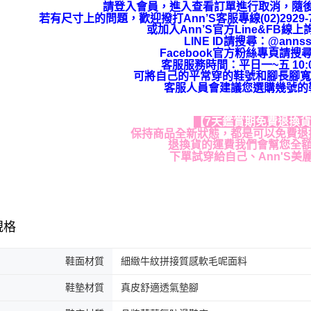
請登入會員，進入查看訂單進行取消，隨
若有尺寸上的問題，歡迎撥打Ann’S客服專線(02)292
或加入Ann’S官方Line&FB線
LINE ID請搜尋
：
@annss
Facebook官方粉絲專頁請搜尋
客服服務時間：平日一~五 10:00
可將自己的平常穿的鞋號和腳長腳寬
客服人員會建議您選購幾號的
【7天鑑賞期免費退換
保持商品全新狀態，都是可以免費退
退換貨的運費我們會幫您全
下單試穿給自己、Ann'S美
規格
鞋面材質
細緻牛紋拼接質感軟毛呢面料
鞋墊材質
真皮舒適透氣墊腳