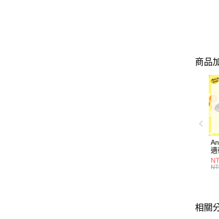
商品加
A
適
腳
N
用
NT
相關