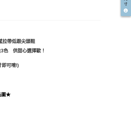
寸
性感拉帶低跟尖頭鞋
共3色 供甜心選擇歐！
即可唷!)
品圖★