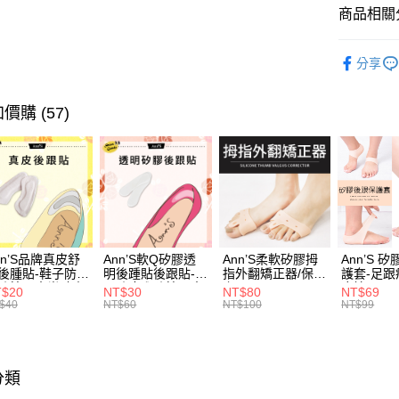
台灣樂
商品相關分
Google Pa
流行女鞋
全支付
分享
人氣商品
大哥付你
流行女鞋
相關說明
價購 (57)
【大哥付
全尺碼34-
AFTEE先
1.本服務
2.付款方
相關說明
本周新品
流程，驗
【關於「A
ATM付款
完成交易
AFTEE
選顏色
3.實際核
便利好安
4.訂單成
選款式
１．簡單
消。如遇
２．便利
運送方式
選跟高
無法說明
３．安心
nn’S品牌真皮舒
Ann’S軟Q矽膠透
Ann’S柔軟矽膠拇
Ann’S 
【繳款方
後腫貼-鞋子防磨
明後踵貼後跟貼-鞋
指外翻矯正器/保護
護套-足
全家付款
不用等現
1.分期款
防掉跟大半號專
子防磨腳防掉跟大
套
摩擦
【「AFT
T$20
NT$30
NT$80
NT$69
半號專用
醒簡訊。
每筆NT$1
$40
NT$60
NT$100
NT$99
１．於結帳
選場合
2.透過簡
付」結帳
帳／街口支
付款後全
２．訂單
選腳型
３．收到繳
每筆NT$1
【注意事
／ATM／
選腳型
分類
1.本服務
※ 請注意
萊爾富付
用戶於交