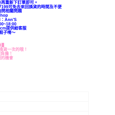
後再重新下訂單即可。
9-7199可免去來回換貨的時間及不便
上詢問相關問題
hop
：Ann'S
~18:00
cm提供給客服
鞋子唷～
貨】
換貨一次的哦！
額負擔！
麗的機會