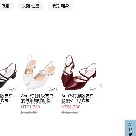
💕前掌乳棉系列
的店家。未經商家同意取消之訂單仍視為有效，需透過AFTEE
金債權讓與本公司後，依約使用本公司帳單繳交帳款。
 低跟
尖頭 性感
低跟 鞋身
繳納相關費用。
00，滿NT$999(含以上)免運費
小香風
意付款使用「大哥付你分期」之契約關係目的，商店將以您的個人
否成功請以「AFTEE先享後付 」之結帳頁面顯示為準，若有關於
含姓名、電話或地址）提供予台灣大哥大進項蒐集、處理及利
功／繳費後需取消欲退款等相關疑問，請聯繫「AFTEE先享後
爾富取貨
撞色拼接
公司與您本人進行分期帳單所需資料之確認、核對及更正。
援中心」
https://netprotections.freshdesk.com/support/home
00，滿NT$999(含以上)免運費
戶服務條款，請詳閱以下連結：
https://oppay.tw/userRule
合成皮
項】
取貨
恩沛科技股份有限公司提供之「AFTEE先享後付」服務完成之
直送專區
依本服務之必要範圍內提供個人資料，並將交易相關給付款項請
00，滿NT$999(含以上)免運費
讓予恩沛科技股份有限公司。
寬楦設計
個人資料處理事宜，請瀏覽以下網址：
1取貨
小尺寸專區
ee.tw/terms/#terms3
00，滿NT$999(含以上)免運費
年的使用者請事先徵得法定代理人或監護人之同意方可使用
E先享後付」，若未經同意申辦者引起之損失，本公司不負相關責
AFTEE先享後付」時，將依據個別帳號之用戶狀況，依本公司
00，滿NT$999(含以上)免運費
核予不同之上限額度；若仍有額度不足之情形，本公司將視審查
用戶進行身份認證。
腳版友善-
Ann’S寬腳版友善-
Ann’S寬腳版友善-
Ann’S寬腳版友善-
配送(非順豐配送，勿填寫順豐智能櫃地址)
查看運費
一人註冊多個帳號或使用他人資訊註冊。若發現惡意使用之情
線條拉帶
氣質細蝴蝶結後跟
顯瘦V口線條拉帶
顯瘦V口線條拉帶
科技股份有限公司將有權停止該用戶之使用額度並採取法律行
4cm-黑
不磨腳拉帶低跟尖
低跟尖頭鞋4cm-酒
低跟尖頭鞋4cm-
NT$1,780
NT$1,780
NT$1,780
配送(限中國大陸地區)
查看運費
頭鞋4cm-白 (版型
紅
NT$3,780
NT$3,780
NT$3,780
偏小)
AI
找
尺