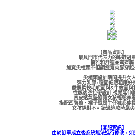
【商品資訊】
最具門市代表力的跟鞋冠
優雅和舒適並駕齊驅
加寬尖楦頭不但顯瘦寬肉腳穿起
尖楦頭設計瞬間提升女
彈力乳膠x穩固低跟粗跟好
嚴選柔軟毛呢面料&牛紋面料
性感後空拉帶設計,視覺延伸
真皮透氣墊腳讓女孩輕鬆穿
搭配西裝褲、裙子還是牛仔褲都能
女孩絕對不可錯過這款時髦尖
【客服資訊】
由於訂單成立後系統無法進行修改，如