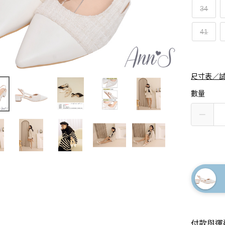
34
41
尺寸表／
數量
付款與運