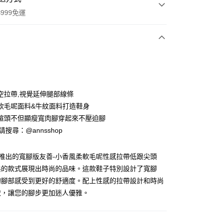
999免運
次付款
期付款
0 利率 每期
NT$593
21家銀行
空拉帶,視覺延伸腿部線條
0 利率 每期
NT$296
21家銀行
庫商業銀行
第一商業銀行
軟毛呢面料&牛紋面料打造鞋身
業銀行
彰化商業銀行
楦頭不但顯瘦寬肉腳穿起來不壓迫腳
庫商業銀行
第一商業銀行
業儲蓄銀行
台北富邦商業銀行
業銀行
彰化商業銀行
ID請搜尋：@annsshop
華商業銀行
兆豐國際商業銀行
付款
業儲蓄銀行
台北富邦商業銀行
小企業銀行
台中商業銀行
華商業銀行
兆豐國際商業銀行
台灣）商業銀行
華泰商業銀行
全新推出的寬腳版友善-小香風柔軟毛呢性感拉帶低跟尖頭
小企業銀行
台中商業銀行
業銀行
遠東國際商業銀行
典的款式展現出時尚的品味。這款鞋子特別設計了寬腳
台灣）商業銀行
華泰商業銀行
業銀行
永豐商業銀行
業銀行
遠東國際商業銀行
的腳部感受到更好的舒適度。配上性感的拉帶設計和時尚
業銀行
星展（台灣）商業銀行
業銀行
永豐商業銀行
狀，讓您的腳步更加迷人優雅。
際商業銀行
中國信託商業銀行
業銀行
星展（台灣）商業銀行
天信用卡公司
際商業銀行
中國信託商業銀行