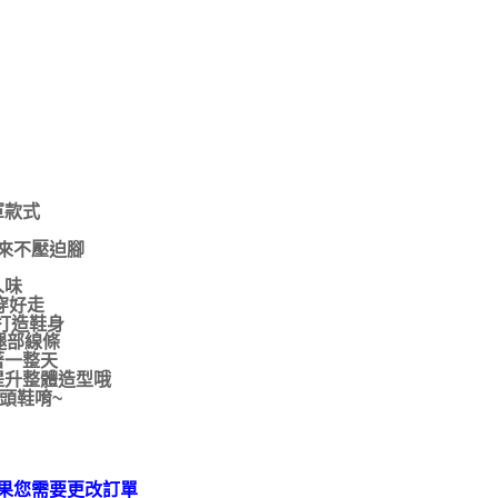
軍款式
來不壓迫腳
人味
穿好走
打造鞋身
腿部線條
著一整天
提升整體造型哦
頭鞋唷~
果您需要更改訂單