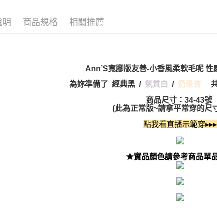
說明
商品規格
相關推薦
Ann’S寬腳版友善-小香風柔軟毛呢 
為妳準備了 經典黑
/
氣質白
/
奶茶杏
商品尺寸：34-43號
(此為正常版~請拿平常穿的尺寸
點我看直播示範穿▸▸▸
★實品顏色請參考商品單