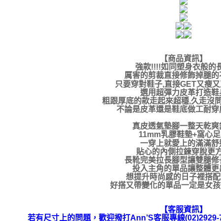
【商品資訊】
強款!!!!如同塑身衣般的
厲害的剪裁直接修飾掉腿的
只要穿對鞋子,直接GET又瘦
選用超彈力皮革打造鞋
粗跟厚底的款走起來超穩,久走沒問
不論是皮革還是鞋底做工耐穿
真皮透氣墊腳一整天乾爽
11mm乳膠鞋墊+窩心
一穿上就愛上的滿滿舒
貼心的內側拉鍊穿脫更
長靴完美拉長腳型讓雙腿修
投入主角的單品讓整體更
想提升時尚感的日子裡搭配it
好搭又帶變化的單品一定是女孩們
【客服資訊】
若有尺寸上的問題，歡迎撥打Ann’S客服專線(02)292