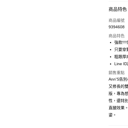
付款方式
商品特色
信用卡一
商品編號
9394608
信用卡分
商品特色
3 期 
強款!!
6 期 
合作金
只要穿
華南商
粗跟厚
合作金
購物金
上海商
華南商
Line 
國泰世
LINE Pay
上海商
銷售重點
臺灣中
國泰世
匯豐（
Ann'S
Apple Pay
臺灣中
聯邦商
又修長的雙
匯豐（
街口支付
元大商
聯邦商
版，專為
玉山商
元大商
悠遊付
性，還特
台新國
玉山商
直腿效果
台灣樂
台新國
Google Pa
姿。
台灣樂
全支付