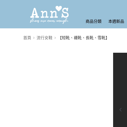
商品分類
本週新品
首頁
流行女鞋
【短靴、襪靴、長靴、雪靴】