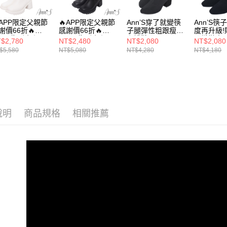
選機能
3.完整用
【注意事
選材質
APP限定父親節
🔥APP限定父親節
Ann’S穿了就變筷
Ann’S筷
１．透過由
謝價66折🔥
感謝價66折🔥
子腿彈性粗跟瘦小
度再升級!
交易，需
選款式
nn’S告別小腿肌-
Ann’S告別小腿肌-
腿襪靴6.5cm-黑
飛織微方
$2,780
NT$2,480
NT$2,080
NT$2,080
求債權轉
寬版還你瘦瘦腿
還你瘦瘦腿超彈性
小腿襪靴6.
$5,580
NT$5,080
NT$4,280
NT$4,180
２．關於
選腳型
彈性直腿及膝靴
直腿及膝靴7cm-黑
https://aft
cm-米白
３．未成
海外港澳
「AFTE
任。
４．使用「
即時審查
說明
商品規格
相關推薦
結果請求
５．嚴禁
形，恩沛
動。