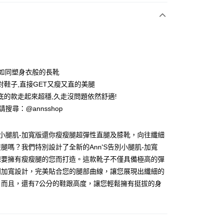
次付款
期付款
0 利率 每期
NT$926
21家銀行
!!如同塑身衣般的長靴
0 利率 每期
NT$463
21家銀行
庫商業銀行
第一商業銀行
對鞋子,直接GET又瘦又直的美腿
業銀行
彰化商業銀行
底的款走起來超穩,久走沒問題依然舒適!
庫商業銀行
第一商業銀行
業儲蓄銀行
台北富邦商業銀行
業銀行
彰化商業銀行
ID請搜尋：@annsshop
華商業銀行
兆豐國際商業銀行
業儲蓄銀行
台北富邦商業銀行
小企業銀行
台中商業銀行
華商業銀行
兆豐國際商業銀行
台灣）商業銀行
華泰商業銀行
告別小腿肌-加寬版還你瘦瘦腿超彈性直腿及膝靴，向往纖細
小企業銀行
台中商業銀行
業銀行
遠東國際商業銀行
腿嗎？我們特別設計了全新的Ann'S告別小腿肌-加寬
台灣）商業銀行
華泰商業銀行
業銀行
永豐商業銀行
業銀行
遠東國際商業銀行
想要擁有瘦瘦腿的您而打造。這款靴子不僅具備極高的彈
業銀行
星展（台灣）商業銀行
業銀行
永豐商業銀行
別加寬設計，完美貼合您的腿部曲線，讓您展現出纖細的
際商業銀行
中國信託商業銀行
業銀行
星展（台灣）商業銀行
。而且，還有7公分的鞋跟高度，讓您輕鬆擁有挺拔的身
天信用卡公司
際商業銀行
中國信託商業銀行
y
天信用卡公司