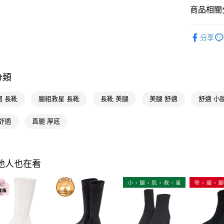
大哥付你
商品相關分
相關說明
流行女鞋
【大哥付
AFTEE先
分享
1.本服務
人氣商品
2.付款方
相關說明
流程，驗
【關於「A
本周新品
ATM付款
完成交易
AFTEE
3.實際核
分類
便利好安
選顏色
4.訂單成
１．簡單
消。如遇
２．便利
選款式
運送方式
圍 長靴
腿粗救星 長靴
長靴 美腿
美腿 舒適
舒適 小
無法說明
３．安心
【繳款方
選跟高
宅配
1.分期款
舒適
直腿 厚底
【「AFT
流行女鞋
醒簡訊。
每筆NT$1
１．於結帳
2.透過簡
付」結帳
不用等現
帳／街口支
國家/地區
２．訂單
３．收到繳
選機能
其他人也在看
【注意事
／ATM／
國家/地區
1.本服務
※ 請注意
選款式
用戶於交
絡購買商品
款買賣價
先享後付
選腳型
2.基於同
※ 交易是
資料（包
選款式
是否繳費成
用，由本
付客戶支