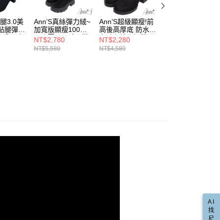
💕前掌乳棉系列
戶服務條款，請詳閱以下連結：
https://oppay.tw/userRule
項】
合成皮
子腿3.0美
Ann’S真絲彈力絨~
Ann’S超級顯瘦!前
Ann’S真絲彈力絨
恩沛科技股份有限公司提供之「AFTEE先享後付」服務完成之
貼腿彈力
加寬版顯瘦100分
高後高厚底 防水絨
顯瘦100分厚底圓
依本服務之必要範圍內提供個人資料，並將交易相關給付款項請
軍靴
頭扁跟瘦
厚底圓頭及膝長靴
布貼腿襪套短靴
頭及膝長靴6cm-
NT$2,780
NT$2,280
NT$2,780
讓予恩沛科技股份有限公司。
5cm-黑
6cm-黑
6cm-黑
NT$5,580
NT$4,580
NT$5,580
個人資料處理事宜，請瀏覽以下網址：
棉花糖加寬版
ee.tw/terms/#terms3
年的使用者請事先徵得法定代理人或監護人之同意方可使用
直送專區
E先享後付」，若未經同意申辦者引起之損失，本公司不負相關責
AFTEE先享後付」時，將依據個別帳號之用戶狀況，依本公司
核予不同之上限額度；若仍有額度不足之情形，本公司將視審查
用戶進行身份認證。
一人註冊多個帳號或使用他人資訊註冊。若發現惡意使用之情
科技股份有限公司將有權停止該用戶之使用額度並採取法律行
AI
找
尺