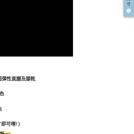
寸
腿超彈性直腿及膝靴
2色
2色
可唷! )