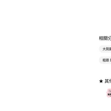
相關
大筒
粗跟 
★ 