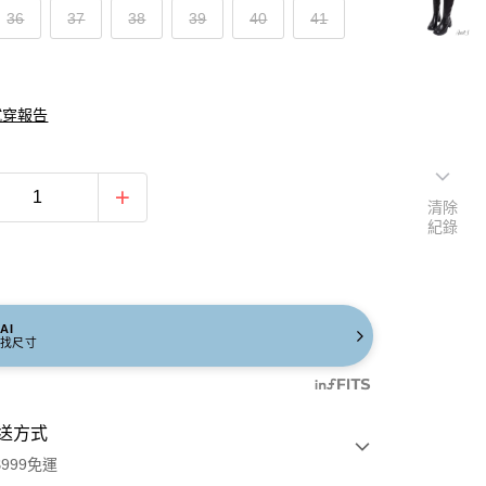
36
37
38
39
40
41
試穿報告
清除
紀錄
AI
找尺寸
送方式
999免運