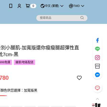
0
中文 (繁體)
TWD
’S告別小腿肌-加寬版還你瘦瘦腿超彈性直
7cm-黑
999免運
國家/地區配送
780
下顏色供您選擇：加寬版黑