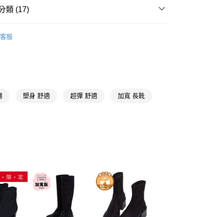
分期
類 (17)
【短靴、襪靴、長靴、雪靴】
你分期使用說明】
享後付
客服
由台灣大哥大提供，台灣大哥大用戶可立即使用無須另外申請。
推薦
式選擇「大哥付你分期」，訂單成立後會自動跳轉到大哥付的交易
證手機門號後，選擇欲分期的期數、繳款截止日，確認付款後即
FTEE先享後付」】
。
先享後付是「在收到商品之後才付款」的支付方式。 讓您購物簡單
准額度、可分期數及費用金額請依後續交易確認頁面所載為準。
心！
黑色
立30分鐘內，如未前往確認交易或遇審核未通過，訂單將自動取
：不需註冊會員、不需綁卡、不需儲值。
「轉專審核」未通過狀況，表示未達大哥付你分期系統評分，恕
：只要手機號碼，簡訊認證，即可結帳。
長靴
腿
塑身 舒適
超彈 舒適
加寬 長靴
評估內容。
：先確認商品／服務後，再付款。
式說明】
中跟5.6-8公分
項不併入電信帳單，「大哥付你分期」於每月結算日後寄送繳費提
EE先享後付」結帳流程】
【量身訂製長靴】
00，滿NT$999(含以上)免運費
方式選擇「AFTEE先享後付」後，將跳轉至「AFTEE先享後
訊連結打開帳單後，可選擇「超商條碼／台灣大直營門市／銀行轉
頁面，進行簡訊認證並確認金額後，即可完成結帳。
貨專區
付／iPASS MONEY」等通路繳費。
配送(非順豐配送，勿填寫順豐智能櫃地址)
成立數日內，您將收到繳費通知簡訊。
查看運費
費通知簡訊後14天內，點擊此簡訊中的連結，可透過四大超商
☁足弓墊腳系列
項】
網路銀行／等多元方式進行付款，方視為交易完成。
配送(限中國大陸地區)
查看運費
係由「台灣大哥大股份有限公司」（以下簡稱本公司）所提供，讓
：結帳手續完成當下不需立刻繳費，但若您需要取消訂單，請聯
方頭鞋
易時，得透過本服務購買商品或服務，並由商店將買賣／分期付
的店家。未經商家同意取消之訂單仍視為有效，需透過AFTEE
金債權讓與本公司後，依約使用本公司帳單繳交帳款。
繳納相關費用。
羅馬腳
意付款使用「大哥付你分期」之契約關係目的，商店將以您的個人
否成功請以「AFTEE先享後付 」之結帳頁面顯示為準，若有關於
含姓名、電話或地址）提供予台灣大哥大進項蒐集、處理及利
★訂製筒圍加寬版長靴
功／繳費後需取消欲退款等相關疑問，請聯繫「AFTEE先享後
公司與您本人進行分期帳單所需資料之確認、核對及更正。
援中心」
https://netprotections.freshdesk.com/support/home