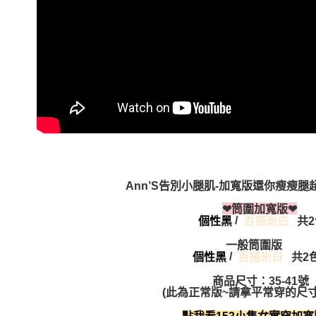
Ann’S告別小腿肌-加寬版還你瘦瘦
❤
筒圍加寬版
❤
/
百搭米白
共
個性黑
一般筒圍版
/
共
個性黑
百搭米白
商品尺寸：35-41號
(此為正常版~請拿平常穿的尺寸即