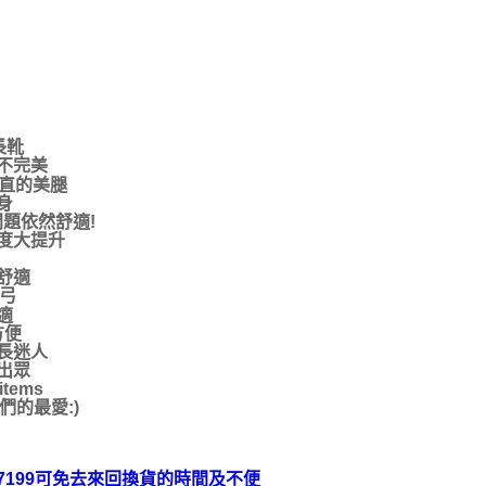
長靴
不完美
又直的美腿
身
題依然舒適!
度大提升
舒適
足弓
適
方便
長迷人
出眾
ems
的最愛:)
9-7199可免去來回換貨的時間及不便