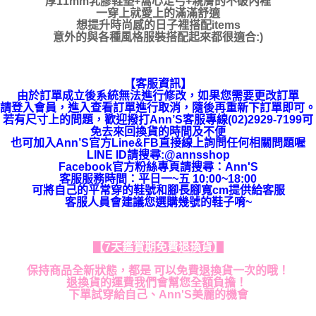
厚11mm乳膠鞋墊+窩心足弓+親膚的不破內裡
一穿上就愛上的滿滿舒適
想提升時尚感的日子裡搭配items
意外的與各種風格服裝搭配起來都很適合:)
【客服資訊】
由於訂單成立後系統無法進行修改，如果您需要更改訂單
請登入會員，進入查看訂單進行取消，隨後再重新下訂單即可。
若有尺寸上的問題，歡迎撥打Ann’S客服專線(02)2929-7199可
免去來回換貨的時間及不便
也可加入Ann’S官方Line&FB直接線上詢問任何相關問題喔
LINE ID請搜尋:@annsshop
Facebook官方粉絲專頁請搜尋：Ann'S
客服服務時間：平日一~五 10:00~18:00
可將自己的平常穿的鞋號和腳長腳寬cm提供給客服
客服人員會建議您選購幾號的鞋子唷~
【7天鑑賞期免費退換貨】
保持商品全新狀態，都是 可以免費退換貨一次的哦！
退換貨的運費我們會幫您全額負擔！
下單試穿給自己、Ann'S美麗的機會