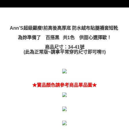
Ann’S超級顯瘦!前高後高厚底 防水絨布貼腿襪套短靴
為妳準備了 百搭黑 共1色 供甜心選擇歐！
商品尺寸：34-41號
(此為正常版~請拿平常穿的尺寸即可
唷!
!
)
★實品顏色請參考商品單品圖★