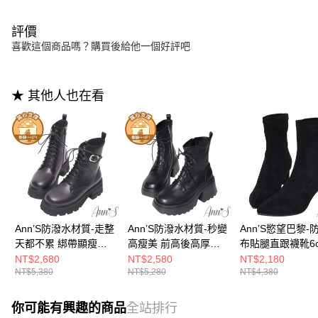
評價
喜歡這個商品嗎？購買後給他一個好評吧
★ 其他人也在看
Ann’S防潑水材質-走整
Ann’S防潑水材質-秒變
Ann’S慾望巴黎-
天都不累 綁帶顯瘦短
高瘦美 前高後高厚底
布貼腿直跟襪靴6c
靴6cm-黑
綁帶神級短靴8.5cm-黑
黑
NT$2,680
NT$2,580
NT$2,180
NT$5,380
NT$5,280
NT$4,380
你可能有興趣的商品
全站排行