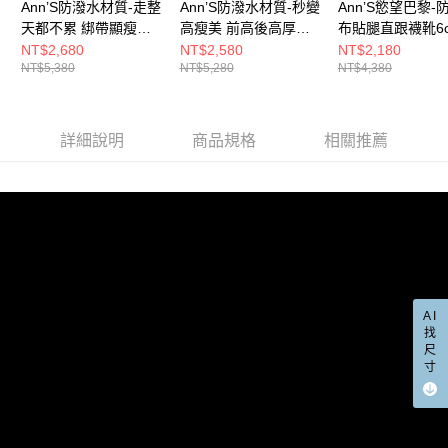
５．嚴禁一人註冊多個帳號或使用他人資訊註冊。若發現惡意使用之情形，
Ann’S防潑水材質-走整
Ann’S防潑水材質-秒變
Ann’S慾望巴黎-
國家/地區配送(限中國大陸地區)
查看運費
恩沛科技股份有限公司將有權停止該用戶之使用額度並採取法律行動。
天都不累 綁帶顯瘦短
高瘦美 前高後高厚底
布貼腿直跟襪靴6c
靴6cm-黑
綁帶神級短靴8.5cm-黑
黑
NT$2,680
NT$2,580
NT$2,180
NT$5,380
NT$5,280
NT$4,380
詳細說明
商品規格
相關推薦
AI
找
尺
寸