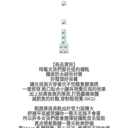
【商品資訊
】
時髦女孩們都在追的襪靴
獨家防水絨布材質
好整理好保養
讓女孩雨天穿著也不怕整隻腳濕透
一套即穿,靴口貼合小腿有視覺拉長的效果
加上前高後高的厚底,打造顯瘦美腿
減肥真的好難,穿對鞋視覺-5KG!
粗跟厚底長靴由於受力面積大
舒適平底感受讓你一整天走路不會累
所以許多女孩們都會選擇這種靴型去逛街
真皮透氣墊腳一整天乾爽舒適