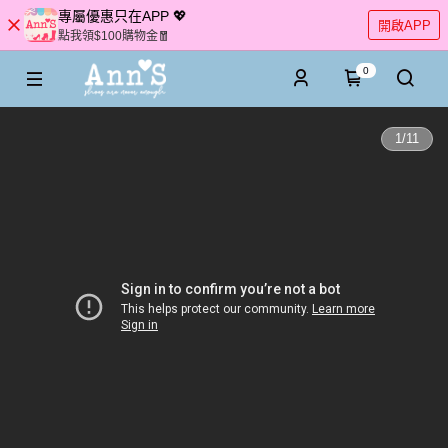
專屬優惠只在APP 💖
開啟APP
點我領$100購物金🧧
0
1
/
11