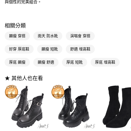
每筆NT$100，滿NT$999(含以上)免運費
【「AFTEE先享後付」結帳流程】
與個性的完美組合。
醒簡訊。
１．於結帳方式選擇「AFTEE先享後付」後，將跳轉至「AFTEE先享後付」
2.透過簡訊連結打開帳單後，可選擇「超商條碼／台灣大直營門市／銀行轉
付款後全家取貨
結帳頁面，進行簡訊認證並確認金額後，即可完成結帳。
帳／街口支付／iPASS MONEY」等通路繳費。
２．訂單成立數日內，您將收到繳費通知簡訊。
每筆NT$100，滿NT$999(含以上)免運費
３．收到繳費通知簡訊後14天內，點擊此簡訊中的連結，可透過四大超商／
【注意事項】
相關分類
ATM／網路銀行／等多元方式進行付款，方視為交易完成。
萊爾富付款取貨
1.本服務係由「台灣大哥大股份有限公司」（以下簡稱本公司）所提供，讓
※ 請注意：結帳手續完成當下不需立刻繳費，但若您需要取消訂單，請聯絡
用戶於交易時，得透過本服務購買商品或服務，並由商店將買賣／分期付款
顯瘦 穿搭
雨天 防水靴
演唱會 穿搭
每筆NT$100，滿NT$999(含以上)免運費
購買商品的店家。未經商家同意取消之訂單仍視為有效，需透過AFTEE先享
買賣價金債權讓與本公司後，依約使用本公司帳單繳交帳款。
後付繳納相關費用。
2.基於同意付款使用「大哥付你分期」之契約關係目的，商店將以您的個人
付款後萊爾富取貨
※ 交易是否成功請以「AFTEE先享後付 」之結帳頁面顯示為準，若有關於
好穿 厚底鞋
顯瘦 短靴
舒適 增高鞋
資料（包含姓名、電話或地址）提供予台灣大哥大進項蒐集、處理及利用，
是否繳費成功／繳費後需取消欲退款等相關疑問，請聯繫「AFTEE先享後付
每筆NT$100，滿NT$999(含以上)免運費
由本公司與您本人進行分期帳單所需資料之確認、核對及更正。
客戶支援中心」
https://netprotections.freshdesk.com/support/home
3.完整用戶服務條款，請詳閱以下連結：
https://oppay.tw/userRule
厚底 顯瘦
顯瘦 舒適
厚底 短靴
厚底 增高鞋
7-11付款取貨
【注意事項】
１．透過由恩沛科技股份有限公司提供之「AFTEE先享後付」服務完成之交
每筆NT$100，滿NT$999(含以上)免運費
★ 其他人也在看
易，需依本服務之必要範圍內提供個人資料，並將交易相關給付款項請求債
權轉讓予恩沛科技股份有限公司。
付款後7-11取貨
２．關於個人資料處理事宜，請瀏覽以下網址：
每筆NT$100，滿NT$999(含以上)免運費
https://aftee.tw/terms/#terms3
３．未成年的使用者請事先徵得法定代理人或監護人之同意方可使用
宅配
「AFTEE先享後付」，若未經同意申辦者引起之損失，本公司不負相關責
任。
每筆NT$100，滿NT$999(含以上)免運費
４．使用「AFTEE先享後付」時，將依據個別帳號之用戶狀況，依本公司即
時審查核予不同之上限額度；若仍有額度不足之情形，本公司將視審查結果
國家/地區配送(非順豐配送，勿填寫順豐智能櫃地址)
查看運費
請求用戶進行身份認證。