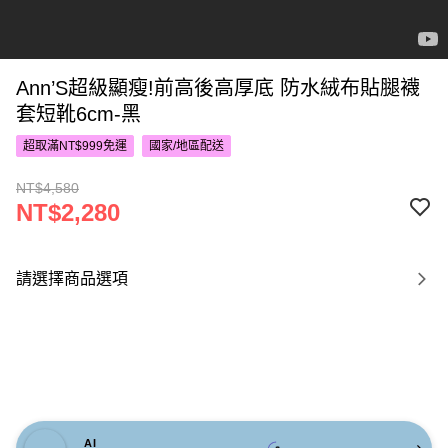
Ann’S超級顯瘦!前高後高厚底 防水絨布貼腿襪
套短靴6cm-黑
超取滿NT$999免運
國家/地區配送
NT$4,580
NT$2,280
請選擇商品選項
AI