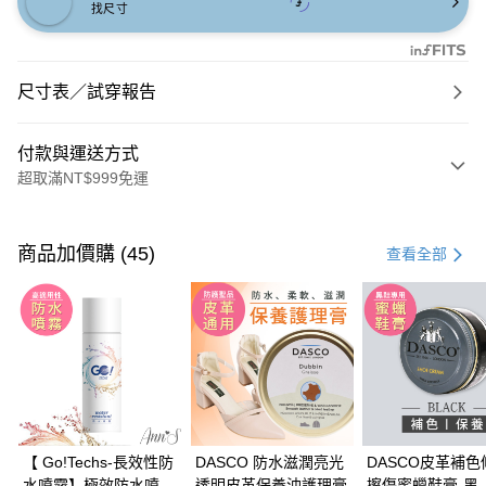
找尺寸
尺寸表／試穿報告
付款與運送方式
超取滿NT$999免運
付款方式
信用卡一次付款
商品加價購 (45)
查看全部
信用卡分期付款
3 期 0 利率 每期
NT$760
21家銀行
6 期 0 利率 每期
NT$380
21家銀行
合作金庫商業銀行
第一商業銀行
華南商業銀行
彰化商業銀行
合作金庫商業銀行
第一商業銀行
購物金
上海商業儲蓄銀行
台北富邦商業銀行
華南商業銀行
彰化商業銀行
國泰世華商業銀行
兆豐國際商業銀行
超商取貨付款
上海商業儲蓄銀行
台北富邦商業銀行
臺灣中小企業銀行
台中商業銀行
國泰世華商業銀行
兆豐國際商業銀行
【 Go!Techs-長效性防
DASCO 防水滋潤亮光
DASCO皮革補色
匯豐（台灣）商業銀行
華泰商業銀行
LINE Pay
臺灣中小企業銀行
台中商業銀行
水噴霧】極效防水噴霧
透明皮革保養油護理膏
擦傷蜜蠟鞋膏-黑