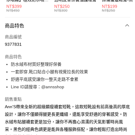
聯邦商業銀行
遠東國際商業銀行
匯豐（台灣）商業銀行
華泰商業銀行
280ml
NT$399
NT$250
NT$199
Apple Pay
元大商業銀行
永豐商業銀行
NT$450
NT$300
NT$250
聯邦商業銀行
遠東國際商業銀行
玉山商業銀行
星展（台灣）商業銀行
元大商業銀行
永豐商業銀行
街口支付
台新國際商業銀行
中國信託商業銀行
玉山商業銀行
星展（台灣）商業銀行
商品特色
台灣樂天信用卡公司
台新國際商業銀行
中國信託商業銀行
悠遊付
商品編號
台灣樂天信用卡公司
Google Pay
9377831
全支付
商品特色
防水絨布材質好整理好保養
大哥付你分期
一套即穿,靴口貼合小腿有視覺拉長的效果
相關說明
舒適平底感受讓你一整天走路不會累
【大哥付你分期使用說明】
AFTEE先享後付
1.本服務由台灣大哥大提供，台灣大哥大用戶可立即使用無須另外申請。
Line ID請搜尋：@annsshop
2.付款方式選擇「大哥付你分期」，訂單成立後會自動跳轉到大哥付的交易
相關說明
流程，驗證手機門號後，選擇欲分期的期數、繳款截止日，確認付款後即完
【關於「AFTEE先享後付」】
銷售重點
成交易。
ATM付款
AFTEE先享後付是「在收到商品之後才付款」的支付方式。 讓您購物簡單
3.實際核准額度、可分期數及費用金額請依後續交易確認頁面所載為準。
Ann'S帶來全新的超級顯瘦襪套短靴，這款短靴設有前高後高的厚底
便利好安心！
4.訂單成立30分鐘內，如未前往確認交易或遇審核未通過，訂單將自動取
設計，讓你不僅顯得腿更長更纖細，還能享受舒適的穿著感受。防
１．簡單：不需註冊會員、不需綁卡、不需儲值。
運送方式
消。如遇「轉專審核」未通過狀況，表示未達大哥付你分期系統評分，恕無
２．便利：只要手機號碼，簡訊認證，即可結帳。
水絨布貼腿襪套更是加分，讓你不再擔心濕濡的天氣影響時尚風
法說明評估內容。
３．安心：先確認商品／服務後，再付款。
全家付款取貨
【繳款方式說明】
采。黑色的經典色調更是能與各種服飾搭配，讓你輕鬆打造出時尚
1.分期款項不併入電信帳單，「大哥付你分期」於每月結算日後寄送繳費提