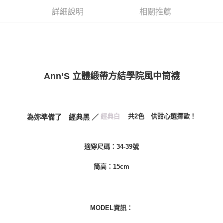
１．透過由恩沛科技股份有限公司提供之「AFTEE先享後付」服務完成之交
每筆NT$100，滿NT$999(含以上)免運費
詳細說明
相關推薦
易，需依本服務之必要範圍內提供個人資料，並將交易相關給付款項請求債
權轉讓予恩沛科技股份有限公司。
付款後7-11取貨
２．關於個人資料處理事宜，請瀏覽以下網址：
每筆NT$100，滿NT$999(含以上)免運費
https://aftee.tw/terms/#terms3
３．未成年的使用者請事先徵得法定代理人或監護人之同意方可使用
宅配
「AFTEE先享後付」，若未經同意申辦者引起之損失，本公司不負相關責
任。
每筆NT$100，滿NT$999(含以上)免運費
Ann’S 立體緞帶方結學院風中筒襪
４．使用「AFTEE先享後付」時，將依據個別帳號之用戶狀況，依本公司即
時審查核予不同之上限額度；若仍有額度不足之情形，本公司將視審查結果
國家/地區配送(非順豐配送，勿填寫順豐智能櫃地址)
查看運費
請求用戶進行身份認證。
５．嚴禁一人註冊多個帳號或使用他人資訊註冊。若發現惡意使用之情形，
國家/地區配送(限中國大陸地區)
查看運費
恩沛科技股份有限公司將有權停止該用戶之使用額度並採取法律行動。
經典白
共2色 供甜心選擇歐！
為妳準備了 經典黑 ／
適穿尺碼：34-39號
筒高：15cm
MODEL資訊：