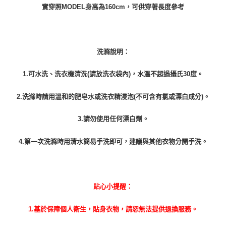
實穿照MODEL身高為160cm，可供穿著長度參考
洗滌說明：
1.可水洗、洗衣機清洗(請放洗衣袋內)，水溫不超過攝氏30度。
2.洗滌時請用溫和的肥皂水或洗衣精浸泡(不可含有氯或漂白成分)。
3.請勿使用任何漂白劑。
4.第一次洗滌時用清水簡易手洗即可，建議與其他衣物分開手洗。
貼心小提醒：
1.基於保障個人衛生，貼身衣物，請恕無法提供退換服務。