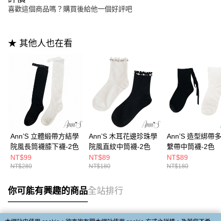
喜歡這個商品嗎？購買後給他一個好評吧
★ 其他人也在看
Ann’S 立體緞帶方結學
Ann’S 木耳花邊珍珠學
Ann’S 造型綁帶
院風長筒襪膝下襪-2色
院風直紋中筒襪-2色
繫帶中筒襪-2色
NT$99
NT$89
NT$89
NT$280
NT$180
NT$180
你可能有興趣的商品
全站排行