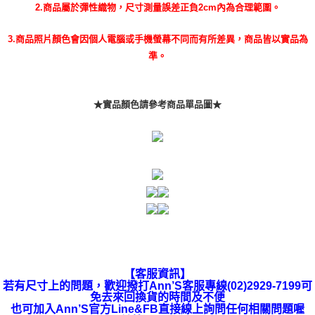
2.商品屬於彈性織物，尺寸測量誤差正負2cm內為合理範圍。
3.商品照片顏色會因個人電腦或手機螢幕不同而有所差異，商品皆以實品為
準。
★實品顏色請參考商品單品圖★
【客服資訊】
若有尺寸上的問題，歡迎撥打Ann’S客服專線(02)2929-7199可
免去來回換貨的時間及不便
也可加入Ann’S官方Line&FB直接線上詢問任何相關問題喔