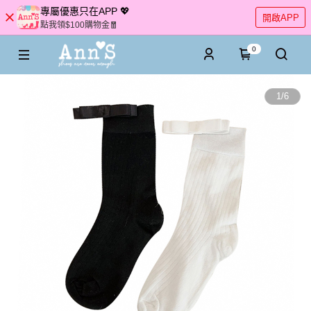
專屬優惠只在APP 💖
開啟APP
點我領$100購物金🧧
0
1
/
6