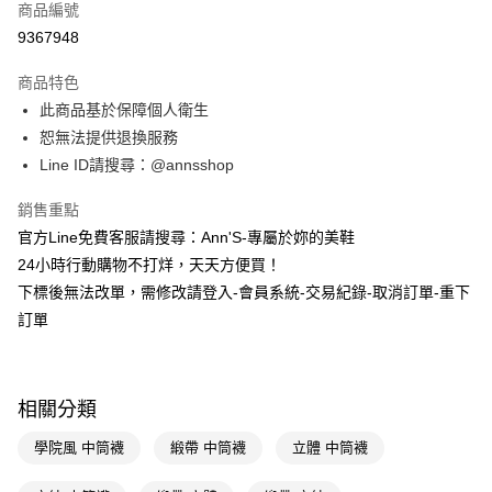
商品編號
信用卡分期付款
9367948
3 期 0 利率 每期
NT$29
21家銀行
商品特色
6 期 0 利率 每期
NT$14
21家銀行
合作金庫商業銀行
第一商業銀行
此商品基於保障個人衛生
華南商業銀行
彰化商業銀行
合作金庫商業銀行
第一商業銀行
購物金
恕無法提供退換服務
上海商業儲蓄銀行
台北富邦商業銀行
華南商業銀行
彰化商業銀行
國泰世華商業銀行
兆豐國際商業銀行
Line ID請搜尋：@annsshop
超商取貨付款
上海商業儲蓄銀行
台北富邦商業銀行
臺灣中小企業銀行
台中商業銀行
國泰世華商業銀行
兆豐國際商業銀行
銷售重點
匯豐（台灣）商業銀行
華泰商業銀行
LINE Pay
臺灣中小企業銀行
台中商業銀行
聯邦商業銀行
遠東國際商業銀行
官方Line免費客服請搜尋：Ann'S-專屬於妳的美鞋
匯豐（台灣）商業銀行
華泰商業銀行
Apple Pay
元大商業銀行
永豐商業銀行
24小時行動購物不打烊，天天方便買！
聯邦商業銀行
遠東國際商業銀行
玉山商業銀行
星展（台灣）商業銀行
元大商業銀行
永豐商業銀行
下標後無法改單，需修改請登入-會員系統-交易紀錄-取消訂單-重下
街口支付
台新國際商業銀行
中國信託商業銀行
玉山商業銀行
星展（台灣）商業銀行
訂單
台灣樂天信用卡公司
台新國際商業銀行
中國信託商業銀行
悠遊付
台灣樂天信用卡公司
Google Pay
相關分類
全支付
學院風 中筒襪
緞帶 中筒襪
立體 中筒襪
大哥付你分期
相關說明