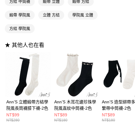
方結 中筒襪
緞帶 立體
緞帶 方結
【大哥付你分期使用說明】
AFTEE先享後付
1.本服務由台灣大哥大提供，台灣大哥大用戶可立即使用無須另外申請。
緞帶 學院風
立體 方結
學院風 立體
2.付款方式選擇「大哥付你分期」，訂單成立後會自動跳轉到大哥付的交易
相關說明
流程，驗證手機門號後，選擇欲分期的期數、繳款截止日，確認付款後即完
【關於「AFTEE先享後付」】
成交易。
ATM付款
方結 學院風
AFTEE先享後付是「在收到商品之後才付款」的支付方式。 讓您購物簡單
3.實際核准額度、可分期數及費用金額請依後續交易確認頁面所載為準。
便利好安心！
4.訂單成立30分鐘內，如未前往確認交易或遇審核未通過，訂單將自動取
１．簡單：不需註冊會員、不需綁卡、不需儲值。
運送方式
消。如遇「轉專審核」未通過狀況，表示未達大哥付你分期系統評分，恕無
★ 其他人也在看
２．便利：只要手機號碼，簡訊認證，即可結帳。
法說明評估內容。
３．安心：先確認商品／服務後，再付款。
全家付款取貨
【繳款方式說明】
1.分期款項不併入電信帳單，「大哥付你分期」於每月結算日後寄送繳費提
每筆NT$100，滿NT$999(含以上)免運費
【「AFTEE先享後付」結帳流程】
醒簡訊。
１．於結帳方式選擇「AFTEE先享後付」後，將跳轉至「AFTEE先享後付」
2.透過簡訊連結打開帳單後，可選擇「超商條碼／台灣大直營門市／銀行轉
付款後全家取貨
結帳頁面，進行簡訊認證並確認金額後，即可完成結帳。
帳／街口支付／iPASS MONEY」等通路繳費。
２．訂單成立數日內，您將收到繳費通知簡訊。
每筆NT$100，滿NT$999(含以上)免運費
３．收到繳費通知簡訊後14天內，點擊此簡訊中的連結，可透過四大超商／
【注意事項】
ATM／網路銀行／等多元方式進行付款，方視為交易完成。
萊爾富付款取貨
1.本服務係由「台灣大哥大股份有限公司」（以下簡稱本公司）所提供，讓
※ 請注意：結帳手續完成當下不需立刻繳費，但若您需要取消訂單，請聯絡
用戶於交易時，得透過本服務購買商品或服務，並由商店將買賣／分期付款
每筆NT$100，滿NT$999(含以上)免運費
購買商品的店家。未經商家同意取消之訂單仍視為有效，需透過AFTEE先享
Ann’S 立體緞帶方結學
Ann’S 木耳花邊珍珠學
Ann’S 造型綁帶
買賣價金債權讓與本公司後，依約使用本公司帳單繳交帳款。
後付繳納相關費用。
2.基於同意付款使用「大哥付你分期」之契約關係目的，商店將以您的個人
院風長筒襪膝下襪-2色
院風直紋中筒襪-2色
繫帶中筒襪-2色
付款後萊爾富取貨
※ 交易是否成功請以「AFTEE先享後付 」之結帳頁面顯示為準，若有關於
資料（包含姓名、電話或地址）提供予台灣大哥大進項蒐集、處理及利用，
NT$99
NT$89
NT$89
是否繳費成功／繳費後需取消欲退款等相關疑問，請聯繫「AFTEE先享後付
每筆NT$100，滿NT$999(含以上)免運費
由本公司與您本人進行分期帳單所需資料之確認、核對及更正。
NT$280
NT$180
NT$180
客戶支援中心」
https://netprotections.freshdesk.com/support/home
3.完整用戶服務條款，請詳閱以下連結：
https://oppay.tw/userRule
7-11付款取貨
【注意事項】