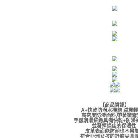
【商品資訊
】
A+快乾防潑水機能 減震
高密度防滲面料,帶著微
手感滑順細緻具備快乾+防滲
並發揮絕佳的保暖性
皮革表面能防潮也不易
符合亞洲女孩的舒適尖圓