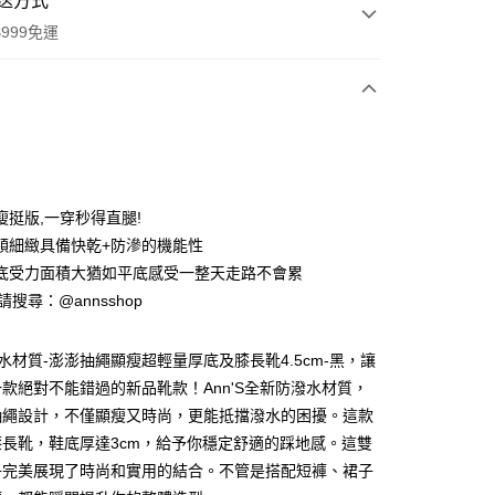
送方式
999免運
次付款
期付款
0 利率 每期
NT$926
21家銀行
瘦挺版,一穿秒得直腿!
0 利率 每期
NT$463
21家銀行
庫商業銀行
第一商業銀行
順細緻具備快乾+防滲的機能性
業銀行
彰化商業銀行
底受力面積大猶如平底感受一整天走路不會累
庫商業銀行
第一商業銀行
業儲蓄銀行
台北富邦商業銀行
業銀行
彰化商業銀行
ID請搜尋：@annsshop
華商業銀行
兆豐國際商業銀行
業儲蓄銀行
台北富邦商業銀行
小企業銀行
台中商業銀行
華商業銀行
兆豐國際商業銀行
台灣）商業銀行
華泰商業銀行
防潑水材質-澎澎抽繩顯瘦超輕量厚底及膝長靴4.5cm-黑，讓
小企業銀行
台中商業銀行
業銀行
遠東國際商業銀行
款絕對不能錯過的新品靴款！Ann'S全新防潑水材質，
台灣）商業銀行
華泰商業銀行
業銀行
永豐商業銀行
業銀行
遠東國際商業銀行
抽繩設計，不僅顯瘦又時尚，更能抵擋潑水的困擾。這款
業銀行
星展（台灣）商業銀行
業銀行
永豐商業銀行
長靴，鞋底厚達3cm，給予你穩定舒適的踩地感。這雙
際商業銀行
中國信託商業銀行
業銀行
星展（台灣）商業銀行
子完美展現了時尚和實用的結合。不管是搭配短褲、裙子
天信用卡公司
際商業銀行
中國信託商業銀行
y