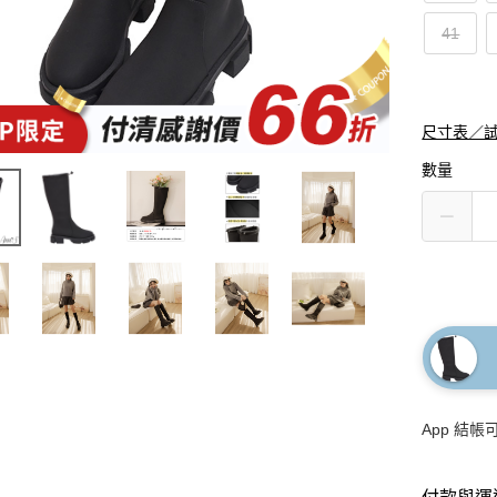
41
尺寸表／
數量
App 結