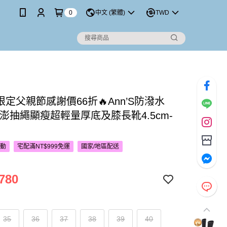
0
中文 (繁體)
TWD
P限定父親節感謝價66折🔥Ann’S防潑水
澎澎抽繩顯瘦超輕量厚底及膝長靴4.5cm-
活動
宅配滿NT$999免運
國家/地區配送
780
35
36
37
38
39
40