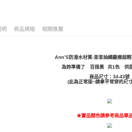
說明
商品規格
相關推薦
Ann’S防潑水材質-澎澎抽繩顯瘦超
為妳準備了 百搭黑 共1色 供
商品尺寸：34-43號
(此為正常版~請拿平常穿的尺
★實品顏色請參考商品單