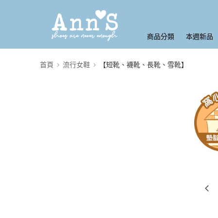
商品分類
本週新品
首頁
流行女鞋
【短靴、襪靴、長靴、雪靴】