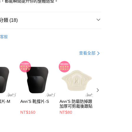
褲，都能瞬間提升你的整體造型。
天信用卡公司
分期
類 (18)
【短靴、襪靴、長靴、雪靴】
你分期使用說明】
享後付
客服
由台灣大哥大提供，台灣大哥大用戶可立即使用無須另外申請。
推薦
式選擇「大哥付你分期」，訂單成立後會自動跳轉到大哥付的交易
證手機門號後，選擇欲分期的期數、繳款截止日，確認付款後即
FTEE先享後付」】
【雨天不怕防水系列】
。
查看全部
先享後付是「在收到商品之後才付款」的支付方式。 讓您購物簡單
准額度、可分期數及費用金額請依後續交易確認頁面所載為準。
心！
44號
立30分鐘內，如未前往確認交易或遇審核未通過，訂單將自動取
：不需註冊會員、不需綁卡、不需儲值。
「轉專審核」未通過狀況，表示未達大哥付你分期系統評分，恕
：只要手機號碼，簡訊認證，即可結帳。
評估內容。
：先確認商品／服務後，再付款。
式說明】
黑色
項不併入電信帳單，「大哥付你分期」於每月結算日後寄送繳費提
EE先享後付」結帳流程】
防水雨靴
00，滿NT$999(含以上)免運費
方式選擇「AFTEE先享後付」後，將跳轉至「AFTEE先享後
訊連結打開帳單後，可選擇「超商條碼／台灣大直營門市／銀行轉
頁面，進行簡訊認證並確認金額後，即可完成結帳。
長靴
付／iPASS MONEY」等通路繳費。
撐片-M
Ann’S 靴撐片-S
Ann’S 防磨防掉跟
Ann’S 凝膠可剪裁
配送(非順豐配送，勿填寫順豐智能櫃地址)
成立數日內，您將收到繳費通知簡訊。
查看運費
加厚可剪裁後跟貼
防磨貼
費通知簡訊後14天內，點擊此簡訊中的連結，可透過四大超商
低跟3-5.5公分
項】
NT$160
NT$80
NT$200
網路銀行／等多元方式進行付款，方視為交易完成。
配送(限中國大陸地區)
查看運費
係由「台灣大哥大股份有限公司」（以下簡稱本公司）所提供，讓
：結帳手續完成當下不需立刻繳費，但若您需要取消訂單，請聯
【量身訂製長靴】
易時，得透過本服務購買商品或服務，並由商店將買賣／分期付
的店家。未經商家同意取消之訂單仍視為有效，需透過AFTEE
金債權讓與本公司後，依約使用本公司帳單繳交帳款。
繳納相關費用。
🔥激瘦厚底系列