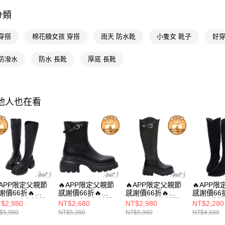
2.基於同
※ 交易是
資料（包
選機能
是否繳費成
分類
用，由本
付客戶支
選腳型
3.完整用
穿搭
棉花糖女孩 穿搭
雨天 防水靴
小隻女 靴子
好穿
【注意事
選材質
１．透過由
交易，需
 防潑水
防水 長靴
厚底 長靴
海外港澳
求債權轉
２．關於
8月限時活
https://aft
３．未成
選款式
其他人也在看
「AFTE
35號以下
任。
４．使用「
即時審查
結果請求
５．嚴禁
形，恩沛
動。
APP限定父親節
🔥APP限定父親節
🔥APP限定父親節
🔥APP
謝價66折🔥
感謝價66折🔥
感謝價66折🔥
感謝價66折
nn’S防潑水材質-
Ann’S防潑水材質-
Ann’S防潑水材質-
Ann’S窄
$2,980
NT$2,680
NT$2,980
NT$2,280
型瞬間升級 厚底
腿型瞬間升級厚底
修飾力爆表 顯瘦5
布-超修身
$5,980
NT$5,380
NT$5,980
NT$4,580
瘦素面長靴
釦帶顯瘦短靴
公斤設計釦帶厚底
粗跟西部
5cm-黑
7.5cm - 黑
長靴7.5cm-黑
4.5cm-黑