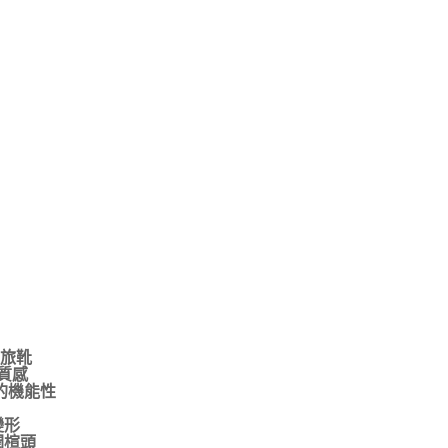
輕旅靴
霧質感
的機能性
變形
潤楦頭