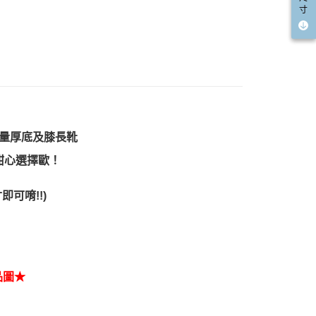
寸
輕量厚底及膝長靴
甜心選擇歐！
寸即可
唷!
!
)
品圖★