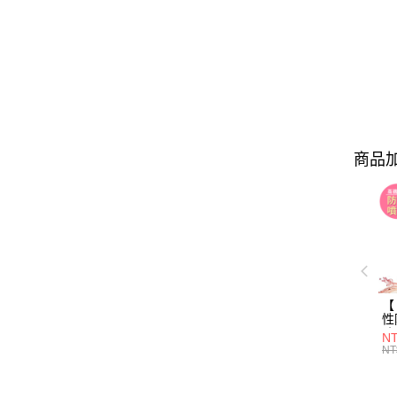
商品加
【 
性
防
NT
NT