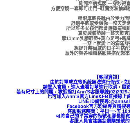
靴筒窄瘦挺版,一穿秒得直
方便穿脫一套即可出門~鞋面澎澎抽繩
粗跟厚底長靴由於受力面
舒適平底感受讓你一整天走
所以許多女孩們都會選擇這種
真皮透氣墊腳一整天乾爽
厚11mm乳膠鞋墊+窩心足弓+親
一穿上就愛上的滿滿舒
想提升時尚感的日子裡搭配it
意外的與各種風格服裝搭配起來都
【客服資訊】
由於訂單成立後系統無法進行修改，如
請登入會員，進入查看訂單進行取消，隨
若有尺寸上的問題，歡迎撥打Ann’S客服專線(02)292
也可加入Ann’S官方Line&FB直接線
LINE ID請搜尋:@annss
Facebook官方粉絲專頁請搜尋
客服服務時間：平日一~五 10:00
可將自己的平常穿的鞋號和腳長腳寬
客服人員會建議您選購幾號的