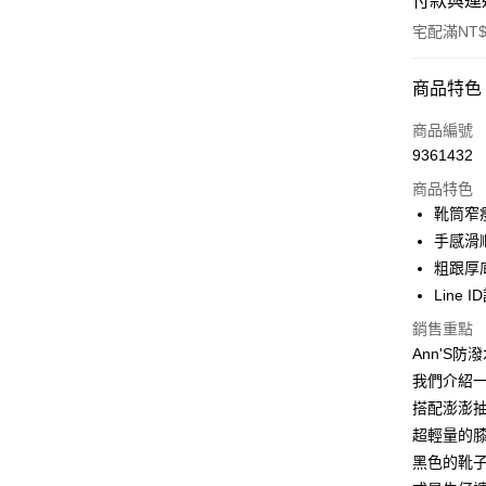
付款與運
宅配滿NT$
付款方式
商品特色
信用卡一
商品編號
9361432
信用卡分
商品特色
3 期 
靴筒窄
6 期 
合作金
手感滑
華南商
粗跟厚
合作金
購物金
上海商
華南商
Line 
國泰世
LINE Pay
上海商
銷售重點
臺灣中
國泰世
匯豐（
Ann'S
Apple Pay
臺灣中
聯邦商
我們介紹一
匯豐（
街口支付
元大商
聯邦商
搭配澎澎
玉山商
元大商
悠遊付
超輕量的膝
台新國
玉山商
黑色的靴
台灣樂
台新國
Google Pa