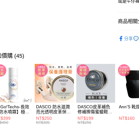
或是牛仔
台灣樂
全支付
大哥付你
商品相關分
相關說明
流行女鞋
【大哥付
AFTEE先
分享
1.本服務
人氣商品
2.付款方
相關說明
流程，驗
【關於「A
流行女鞋
價購 (45)
ATM付款
完成交易
AFTEE
3.實際核
便利好安
全尺碼34-
4.訂單成
１．簡單
消。如遇
２．便利
本周新品
運送方式
無法說明
３．安心
【繳款方
選顏色
宅配
1.分期款
【「AFT
選款式
醒簡訊。
每筆NT$1
１．於結帳
2.透過簡
付」結帳
選款式
帳／街口支
Go!Techs-長效
DASCO 防水滋潤
DASCO皮革補色
Ann’S 靴
國家/地區
２．訂單
防水噴霧】極效
亮光透明皮革保養
修補擦傷蜜蠟鞋膏-
３．收到繳
選跟高
水噴霧 280ml
油護理膏
黑
【注意事
$399
NT$250
NT$199
NT$160
／ATM／
國家/地區
1.本服務
$450
NT$300
NT$250
※ 請注意
流行女鞋
用戶於交
絡購買商品
款買賣價
先享後付
選機能