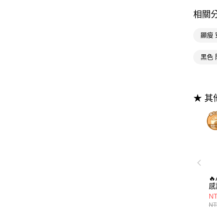
相關
顯瘦 
黑色
★ 

感
A
NT
腿
NT
顯
7.