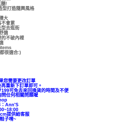
腿!
造型打造隨興風格
積大
路不會累
靴型去逛街
舒適
膚的不破內裡
適
ems
很適合:)
果您需要更改訂單
後再重新下訂單即可。
9-7199可免去來回換貨的時間及不便
上詢問任何相關問題喔
hop
：Ann'S
~18:00
cm提供給客服
鞋子唷~