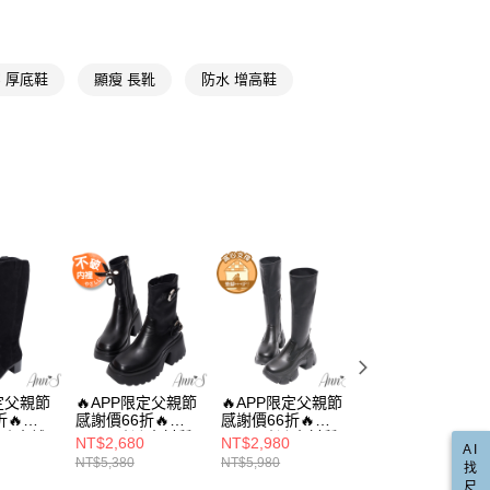
意付款使用「大哥付你分期」之契約關係目的，商店將以您的個人
否成功請以「AFTEE先享後付 」之結帳頁面顯示為準，若有關於
含姓名、電話或地址）提供予台灣大哥大進項蒐集、處理及利
☁足弓墊腳系列
功／繳費後需取消欲退款等相關疑問，請聯繫「AFTEE先享後
公司與您本人進行分期帳單所需資料之確認、核對及更正。
援中心」
https://netprotections.freshdesk.com/support/home
埃及腳
戶服務條款，請詳閱以下連結：
https://oppay.tw/userRule
 厚底鞋
顯瘦 長靴
防水 增高鞋
項】
防水面料
恩沛科技股份有限公司提供之「AFTEE先享後付」服務完成之
依本服務之必要範圍內提供個人資料，並將交易相關給付款項請
直送專區
讓予恩沛科技股份有限公司。
個人資料處理事宜，請瀏覽以下網址：
動
🔥 APP限定 / 父親節感謝價66折
ee.tw/terms/#terms3
年的使用者請事先徵得法定代理人或監護人之同意方可使用
★小個子長靴不卡卡
E先享後付」，若未經同意申辦者引起之損失，本公司不負相關責
小尺寸專區
AFTEE先享後付」時，將依據個別帳號之用戶狀況，依本公司
核予不同之上限額度；若仍有額度不足之情形，本公司將視審查
用戶進行身份認證。
一人註冊多個帳號或使用他人資訊註冊。若發現惡意使用之情
科技股份有限公司將有權停止該用戶之使用額度並採取法律行
限定父親節
🔥APP限定父親節
🔥APP限定父親節
🔥APP限定父親節
🔥
感謝價66折🔥
感謝價66折🔥
感謝價66折🔥
版防水絨
Ann’S防潑水材質-
Ann’S防潑水材質
Ann’S防潑水材質-
NT$2,680
NT$2,980
NT$2,680
AI
V口顯瘦
秒變高瘦美 雙釦前
顏值天花板~超顯
秒變高瘦美 細繞
NT$5,380
NT$5,980
NT$5,380
找
及膝長靴
高後高厚底神級短
腿長素面厚底及膝
前高後高厚底神級
尺
靴8.5cm-黑
長靴8.5cm-黑
短靴8.5cm-黑