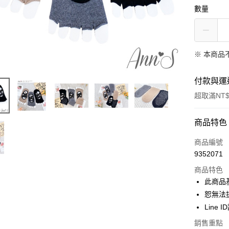
數量
※ 本商品
付款與運
超取滿NT$
付款方式
商品特色
信用卡一
商品編號
9352071
信用卡分
商品特色
3 期 
此商品
6 期 
合作金
恕無法
華南商
Line 
合作金
購物金
上海商
華南商
銷售重點
國泰世
上海商