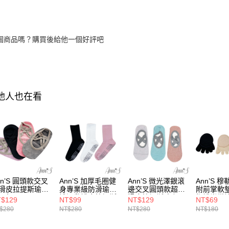
個商品嗎？購買後給他一個好評吧
其他人也在看
nn’S 圓頭款交叉
Ann’S 加厚毛圈健
Ann’S 微光澤銀滾
Ann’S 
滑皮拉提斯瑜珈
身專業級防滑瑜珈
邊交叉圓頭款超防
附前掌軟
-4色
襪運動襪皮拉提斯
滑皮拉提斯瑜珈
指襪半掌
$129
NT$99
NT$129
NT$69
襪-3色
襪-3色
襪-3色
$280
NT$280
NT$280
NT$180