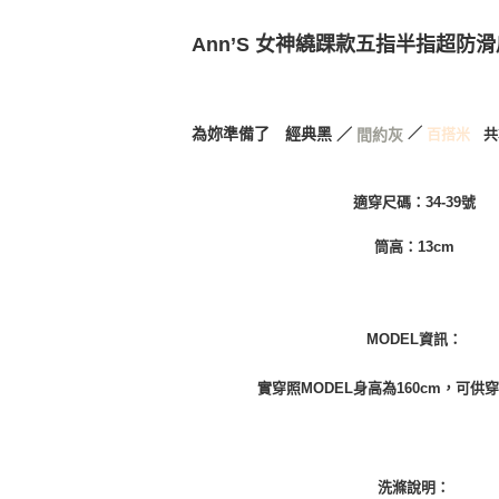
即時審查
結果請求
國家/地區
Ann’S 女神繞踝款五指半指超防
５．嚴禁
形，恩沛
國家/地區
動。
為妳準備了 經典黑 ／
／
共
百搭米
間約灰
適穿尺碼：34-39
號
筒高：13cm
MODEL資訊：
實穿照MODEL身高為160cm，可供
洗滌說明：