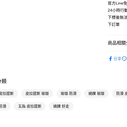
超商取貨
官方Lin
臺灣中
國泰世
匯豐（
24小時行
LINE Pay
臺灣中
聯邦商
下標後無法
匯豐（
Apple Pay
元大商
聯邦商
下訂單
玉山商
元大商
街口支付
台新國
玉山商
台灣樂
台新國
悠遊付
商品相關分
台灣樂
Google Pa
居家生活
分享
全支付
人氣商品
本周新品
大哥付你
相關說明
分類
海外港澳
【大哥付
AFTEE先
1.本服務
 皮拉提斯
皮拉提斯 瑜珈
瑜珈 防滑
繞踝 瑜珈
防滑 
2.付款方
相關說明
流程，驗
【關於「A
防滑
五指 皮拉提斯
繞踝 好走
ATM付款
完成交易
AFTEE
3.實際核
便利好安
4.訂單成
１．簡單
消。如遇
２．便利
運送方式
無法說明