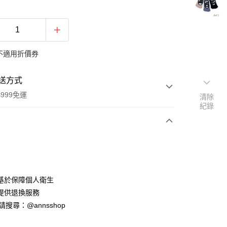
不適用折價券
送方式
999免運
清除
紀錄
次付款
期付款
0 利率 每期
NT$43
21家銀行
基於保障個人衛生
0 利率 每期
NT$21
21家銀行
庫商業銀行
第一商業銀行
提供退換服務
業銀行
彰化商業銀行
ID請搜尋：@annsshop
庫商業銀行
第一商業銀行
業儲蓄銀行
台北富邦商業銀行
業銀行
彰化商業銀行
華商業銀行
兆豐國際商業銀行
業儲蓄銀行
台北富邦商業銀行