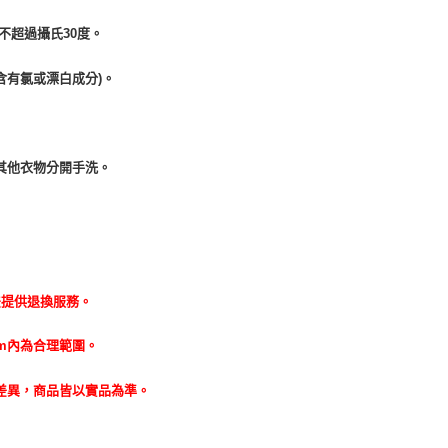
不超過攝氏30度。
含有氯或漂白成分)。
其他衣物分開手洗。
法提供退換服務。
cm內為合理範圍。
差異，商品皆以實品為準。