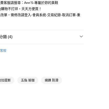
付款
e免費客服請搜尋：Ann'S-專屬於妳的美鞋
小企業銀行
台中商業銀行
華商業銀行
兆豐國際商業銀行
台灣）商業銀行
華泰商業銀行
動購物不打烊，天天方便買！
小企業銀行
台中商業銀行
業銀行
遠東國際商業銀行
改單，需修改請登入-會員系統-交易紀錄-取消訂單-重
台灣）商業銀行
華泰商業銀行
業銀行
永豐商業銀行
業銀行
遠東國際商業銀行
業銀行
星展（台灣）商業銀行
業銀行
永豐商業銀行
際商業銀行
中國信託商業銀行
業銀行
星展（台灣）商業銀行
天信用卡公司
際商業銀行
中國信託商業銀行
類 (4)
天信用卡公司
y
襪子
客服
推薦
分期
直送專區
你分期使用說明】
享後付
由台灣大哥大提供，台灣大哥大用戶可立即使用無須另外申請。
皮拉提斯
五指 瑜珈
繞踝 防滑
式選擇「大哥付你分期」，訂單成立後會自動跳轉到大哥付的交易
證手機門號後，選擇欲分期的期數、繳款截止日，確認付款後即
FTEE先享後付」】
。
先享後付是「在收到商品之後才付款」的支付方式。 讓您購物簡單
准額度、可分期數及費用金額請依後續交易確認頁面所載為準。
心！
立30分鐘內，如未前往確認交易或遇審核未通過，訂單將自動取
：不需註冊會員、不需綁卡、不需儲值。
「轉專審核」未通過狀況，表示未達大哥付你分期系統評分，恕
：只要手機號碼，簡訊認證，即可結帳。
評估內容。