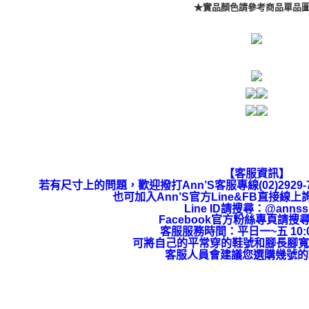
★實品顏色請參考商品單品
【客服資訊】
若有尺寸上的問題，歡迎撥打Ann’S客服專線(02)292
也可加入Ann’S官方Line&FB直接線
Line ID請搜尋：@annss
Facebook官方粉絲專頁請搜尋
客服服務時間：平日一~五 10:00
可將自己的平常穿的鞋號和腳長腳寬
客服人員會建議您選購幾號的