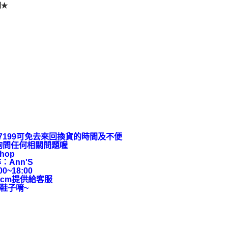
圖★
9-7199可免去來回換貨的時間及不便
上詢問任何相關問題喔
hop
：Ann'S
~18:00
cm提供給客服
鞋子唷~