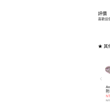
評價
喜歡這
★ 
A
防
襪
NT
NT