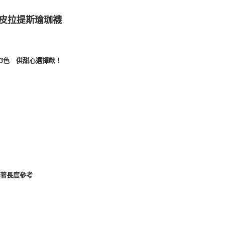
核予不同之上限額度；若仍有額度不足之情形，本公司將視審查
用戶進行身份認證。
配送(非順豐配送，勿填寫順豐智能櫃地址)
查看運費
滑皮拉提斯瑜珈襪
一人註冊多個帳號或使用他人資訊註冊。若發現惡意使用之情
科技股份有限公司將有權停止該用戶之使用額度並採取法律行
配送(限中國大陸地區)
查看運費
3色 供甜心選擇歐！
穿著長度參考