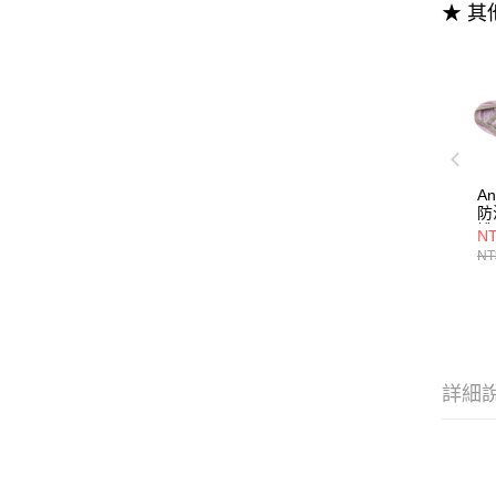
★ 
A
防
襪
NT
NT
詳細