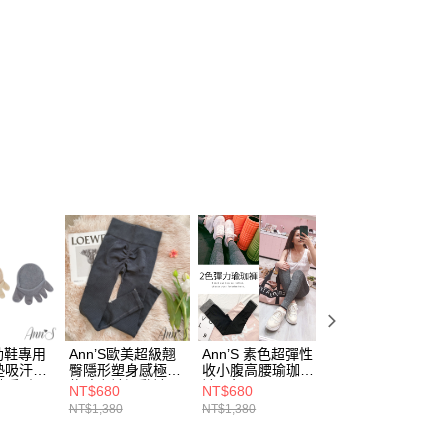
穆勒鞋專用
Ann’S歐美超級翹
Ann’S 素色超彈性
Ann’S維密女神-極
墊吸汗五
臀隱形塑身感極修
收小腹高腰瑜珈
致女人味防潑水細
襪隱形
飾瑜珈褲運動褲
褲-2色
跟襪靴-杏
NT$680
NT$680
NT$1,880
NT$1,380
NT$1,380
NT$3,980