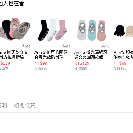
３．安心
其他人也在看
【繳款方
全家付款
1.分期款
【「AFT
醒簡訊。
每筆NT$1
１．於結帳
2.透過簡
付」結帳
帳／街口支
付款後全
２．訂單
３．收到繳
每筆NT$1
【注意事
／ATM／
1.本服務
※ 請注意
萊爾富付
用戶於交
絡購買商品
nn’S 圓頭款交叉
Ann’S 加厚毛圈健
Ann’S 微光澤銀滾
Ann’S 
款買賣價
先享後付
每筆NT$1
滑皮拉提斯瑜珈
身專業級防滑瑜珈
邊交叉圓頭款超防
附前掌軟
2.基於同
※ 交易是
-4色
襪運動襪皮拉提斯
滑皮拉提斯瑜珈
指襪半掌
$129
NT$99
NT$129
NT$69
資料（包
是否繳費成
付款後萊
襪-3色
襪-3色
襪-3色
$280
NT$280
NT$280
NT$180
用，由本
付客戶支
每筆NT$1
3.完整用
【注意事
7-11付款
１．透過由
交易，需
每筆NT$1
求債權轉
２．關於
付款後7-1
說明
相關推薦
https://aft
每筆NT$1
３．未成
「AFTE
宅配
任。
４．使用「
每筆NT$1