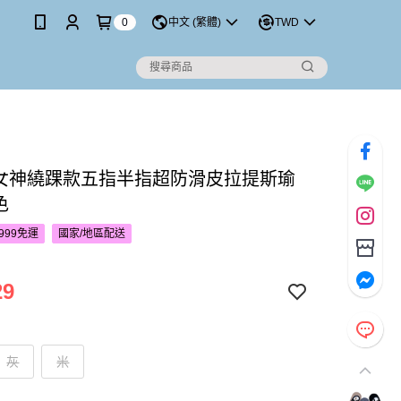
0
中文 (繁體)
TWD
’S 女神繞踝款五指半指超防滑皮拉提斯瑜
色
999免運
國家/地區配送
29
灰
米