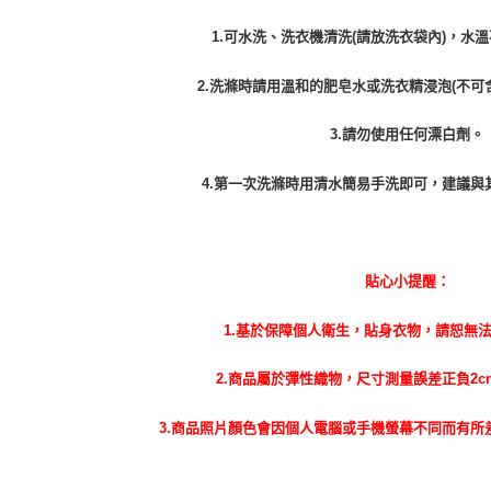
1.可水洗、洗衣機清洗(請放洗衣袋內)，水溫
2.洗滌時請用溫和的肥皂水或洗衣精浸泡(不可
3.請勿使用任何漂白劑。
4.第一次洗滌時用清水簡易手洗即可，建議與
貼心小提醒：
1.基於保障個人衛生，貼身衣物，請恕無
2.商品屬於彈性織物，尺寸測量誤差正負2
3.商品照片顏色會因個人電腦或手機螢幕不同而有所