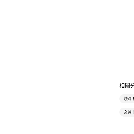
相關
繞踝
女神 