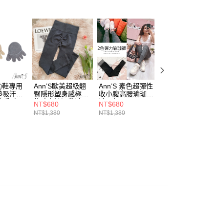
：先確認商品／服務後，再付款。
式說明】
取貨
項不併入電信帳單，「大哥付你分期」於每月結算日後寄送繳費提
EE先享後付」結帳流程】
00，滿NT$999(含以上)免運費
方式選擇「AFTEE先享後付」後，將跳轉至「AFTEE先享後
訊連結打開帳單後，可選擇「超商條碼／台灣大直營門市／銀行轉
頁面，進行簡訊認證並確認金額後，即可完成結帳。
付／iPASS MONEY」等通路繳費。
家取貨
成立數日內，您將收到繳費通知簡訊。
費通知簡訊後14天內，點擊此簡訊中的連結，可透過四大超商
00，滿NT$999(含以上)免運費
項】
網路銀行／等多元方式進行付款，方視為交易完成。
係由「台灣大哥大股份有限公司」（以下簡稱本公司）所提供，讓
：結帳手續完成當下不需立刻繳費，但若您需要取消訂單，請聯
款取貨
易時，得透過本服務購買商品或服務，並由商店將買賣／分期付
的店家。未經商家同意取消之訂單仍視為有效，需透過AFTEE
穆勒鞋專用
Ann’S歐美超級翹
Ann’S 素色超彈性
Ann’S維密女神-極
金債權讓與本公司後，依約使用本公司帳單繳交帳款。
繳納相關費用。
00，滿NT$999(含以上)免運費
墊吸汗五
臀隱形塑身感極修
收小腹高腰瑜珈
致女人味防潑水細
意付款使用「大哥付你分期」之契約關係目的，商店將以您的個人
否成功請以「AFTEE先享後付 」之結帳頁面顯示為準，若有關於
襪隱形
飾瑜珈褲運動褲
褲-2色
跟襪靴-杏
NT$680
NT$680
NT$1,880
含姓名、電話或地址）提供予台灣大哥大進項蒐集、處理及利
功／繳費後需取消欲退款等相關疑問，請聯繫「AFTEE先享後
爾富取貨
NT$1,380
NT$1,380
NT$3,980
公司與您本人進行分期帳單所需資料之確認、核對及更正。
援中心」
https://netprotections.freshdesk.com/support/home
00，滿NT$999(含以上)免運費
戶服務條款，請詳閱以下連結：
https://oppay.tw/userRule
項】
取貨
恩沛科技股份有限公司提供之「AFTEE先享後付」服務完成之
依本服務之必要範圍內提供個人資料，並將交易相關給付款項請
00，滿NT$999(含以上)免運費
讓予恩沛科技股份有限公司。
個人資料處理事宜，請瀏覽以下網址：
1取貨
ee.tw/terms/#terms3
00，滿NT$999(含以上)免運費
年的使用者請事先徵得法定代理人或監護人之同意方可使用
E先享後付」，若未經同意申辦者引起之損失，本公司不負相關責
AFTEE先享後付」時，將依據個別帳號之用戶狀況，依本公司
00，滿NT$999(含以上)免運費