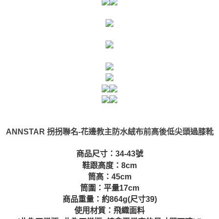
ANNSTAR 拐拐聯名-花邊教主防水絨布前高後低尖頭過膝靴
商品尺寸：34-43號
鞋跟高度：8cm
筒高：45cm
筒圍：平量17cm
商品重量：約864g(尺寸39)
使用材質：飛織面料