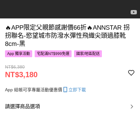
🔥APP限定父親節感謝價66折🔥ANNSTAR 拐
拐聯名-慾望城市防潑水彈性飛織尖頭過膝靴
8cm-黑
App 獨享活動
宅配滿NT$999免運
國家/地區配送
NT$6,380
NT$3,180
App 結帳可享專屬活動優惠價
立即下載
請選擇商品選項