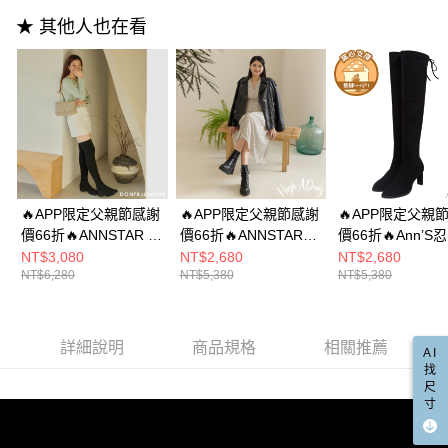
請求用戶進行身份認證。
★ 其他人也在看
５．嚴禁一人註冊多個帳號或使用他人資訊註冊。若發現惡意使用之情形，
恩沛科技股份有限公司將有權停止該用戶之使用額度並採取法律行動。
🔥APP限定父親節感謝
🔥APP限定父親節感謝
🔥APP限定父親
價66折🔥ANNSTAR 末
價66折🔥ANNSTAR
價66折🔥Ann’S
羊子聯名-清新素雅防
High a day聯名-沉迷
回頭-防水絨布 
NT$3,080
NT$2,680
NT$2,680
NT$6,280
NT$5,380
NT$5,380
潑水飛織顯瘦貼腿過膝
時髦防潑水彈力飛織綁
細扁高跟過膝靴8c
靴3cm-黑
帶軍靴5cm-黑
黑
詳細說明
商品規格
相關推薦
AI
找
尺
寸