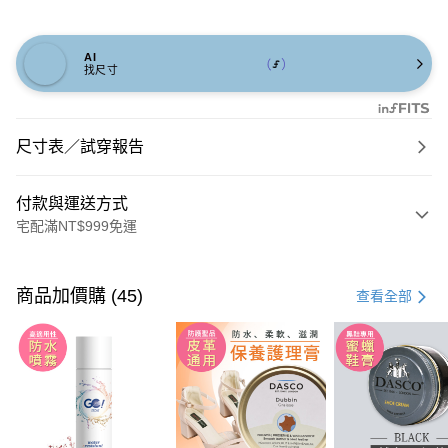
AI
找尺寸
尺寸表／試穿報告
付款與運送方式
宅配滿NT$999免運
付款方式
信用卡一次付款
商品加價購 (45)
查看全部
信用卡分期付款
3 期 0 利率 每期
NT$1,060
21家銀行
6 期 0 利率 每期
NT$530
21家銀行
合作金庫商業銀行
第一商業銀行
華南商業銀行
彰化商業銀行
合作金庫商業銀行
第一商業銀行
購物金
上海商業儲蓄銀行
台北富邦商業銀行
華南商業銀行
彰化商業銀行