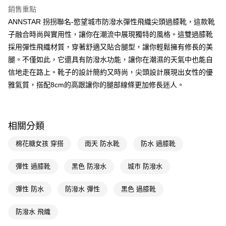
【繳款方式說明】
銷售重點
1.分期款項不併入電信帳單，「大哥付你分期」於每月結算日後寄送繳費提
每筆NT$100，滿NT$999(含以上)免運費
【「AFTEE先享後付」結帳流程】
醒簡訊。
ANNSTAR 拐拐聯名-慾望城市防潑水彈性飛織尖頭過膝靴，這款靴
１．於結帳方式選擇「AFTEE先享後付」後，將跳轉至「AFTEE先享後付」
2.透過簡訊連結打開帳單後，可選擇「超商條碼／台灣大直營門市／銀行轉
國家/地區配送(非順豐配送，勿填寫順豐智能櫃地址)
查看運費
結帳頁面，進行簡訊認證並確認金額後，即可完成結帳。
子融合時尚與實用性，讓你在潮流中展現獨特的風格。這雙過膝靴
帳／街口支付／iPASS MONEY」等通路繳費。
２．訂單成立數日內，您將收到繳費通知簡訊。
採用彈性飛織材質，穿著舒適又貼合腿型，讓你輕鬆擁有修長的美
國家/地區配送(限中國大陸地區)
查看運費
３．收到繳費通知簡訊後14天內，點擊此簡訊中的連結，可透過四大超商／
【注意事項】
腿。不僅如此，它還具有防潑水功能，讓你在潮濕的天氣中也能自
ATM／網路銀行／等多元方式進行付款，方視為交易完成。
1.本服務係由「台灣大哥大股份有限公司」（以下簡稱本公司）所提供，讓
※ 請注意：結帳手續完成當下不需立刻繳費，但若您需要取消訂單，請聯絡
信地走在路上。靴子的設計簡約又時尚，尖頭設計展現出女性的優
用戶於交易時，得透過本服務購買商品或服務，並由商店將買賣／分期付款
購買商品的店家。未經商家同意取消之訂單仍視為有效，需透過AFTEE先享
買賣價金債權讓與本公司後，依約使用本公司帳單繳交帳款。
雅氣質，搭配8cm的高跟讓你的腿部線條更加修長迷人。
後付繳納相關費用。
2.基於同意付款使用「大哥付你分期」之契約關係目的，商店將以您的個人
※ 交易是否成功請以「AFTEE先享後付 」之結帳頁面顯示為準，若有關於
資料（包含姓名、電話或地址）提供予台灣大哥大進項蒐集、處理及利用，
是否繳費成功／繳費後需取消欲退款等相關疑問，請聯繫「AFTEE先享後付
由本公司與您本人進行分期帳單所需資料之確認、核對及更正。
客戶支援中心」
https://netprotections.freshdesk.com/support/home
3.完整用戶服務條款，請詳閱以下連結：
https://oppay.tw/userRule
相關分類
【注意事項】
１．透過由恩沛科技股份有限公司提供之「AFTEE先享後付」服務完成之交
棉花糖女孩 穿搭
雨天 防水靴
防水 過膝靴
易，需依本服務之必要範圍內提供個人資料，並將交易相關給付款項請求債
權轉讓予恩沛科技股份有限公司。
彈性 過膝靴
黑色 防潑水
城市 防潑水
２．關於個人資料處理事宜，請瀏覽以下網址：
https://aftee.tw/terms/#terms3
３．未成年的使用者請事先徵得法定代理人或監護人之同意方可使用
彈性 防水
防潑水 彈性
黑色 過膝靴
「AFTEE先享後付」，若未經同意申辦者引起之損失，本公司不負相關責
任。
防潑水 飛織
４．使用「AFTEE先享後付」時，將依據個別帳號之用戶狀況，依本公司即
時審查核予不同之上限額度；若仍有額度不足之情形，本公司將視審查結果