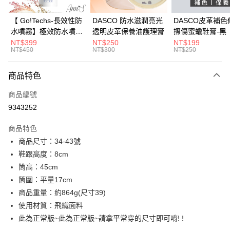
國泰世華商業銀行
兆豐國際商業銀行
LINE Pay
上海商業儲蓄銀行
台北富邦商業銀行
臺灣中小企業銀行
台中商業銀行
國泰世華商業銀行
兆豐國際商業銀行
【 Go!Techs-長效性防
DASCO 防水滋潤亮光
DASCO皮革補色
匯豐（台灣）商業銀行
華泰商業銀行
Apple Pay
臺灣中小企業銀行
台中商業銀行
水噴霧】極效防水噴霧
透明皮革保養油護理膏
擦傷蜜蠟鞋膏-黑
聯邦商業銀行
遠東國際商業銀行
匯豐（台灣）商業銀行
華泰商業銀行
280ml
NT$399
NT$250
NT$199
街口支付
元大商業銀行
永豐商業銀行
NT$450
NT$300
NT$250
聯邦商業銀行
遠東國際商業銀行
玉山商業銀行
星展（台灣）商業銀行
元大商業銀行
永豐商業銀行
悠遊付
台新國際商業銀行
中國信託商業銀行
玉山商業銀行
星展（台灣）商業銀行
商品特色
台灣樂天信用卡公司
台新國際商業銀行
中國信託商業銀行
Google Pay
商品編號
台灣樂天信用卡公司
全支付
9343252
大哥付你分期
商品特色
相關說明
商品尺寸：34-43號
【大哥付你分期使用說明】
鞋跟高度：8cm
AFTEE先享後付
1.本服務由台灣大哥大提供，台灣大哥大用戶可立即使用無須另外申請。
2.付款方式選擇「大哥付你分期」，訂單成立後會自動跳轉到大哥付的交易
筒高：45cm
相關說明
流程，驗證手機門號後，選擇欲分期的期數、繳款截止日，確認付款後即完
筒圍：平量17cm
【關於「AFTEE先享後付」】
成交易。
ATM付款
AFTEE先享後付是「在收到商品之後才付款」的支付方式。 讓您購物簡單
商品重量：約864g(尺寸39)
3.實際核准額度、可分期數及費用金額請依後續交易確認頁面所載為準。
便利好安心！
4.訂單成立30分鐘內，如未前往確認交易或遇審核未通過，訂單將自動取
使用材質：飛織面料
１．簡單：不需註冊會員、不需綁卡、不需儲值。
運送方式
消。如遇「轉專審核」未通過狀況，表示未達大哥付你分期系統評分，恕無
２．便利：只要手機號碼，簡訊認證，即可結帳。
此為正常版~此為正常版~請拿平常穿的尺寸即可唷! !
法說明評估內容。
３．安心：先確認商品／服務後，再付款。
宅配