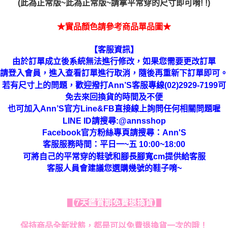
(此為正常版~此為正常版~請拿平常穿的尺寸即可唷! !)
★實品顏色請參考商品單品圖★
【客服資訊】
由於訂單成立後系統無法進行修改，如果您需要更改訂單
進行取消，隨後再重新下訂單即可。
請登入會員，進入查看訂單
若有尺寸上的問題，歡迎撥打Ann’S客服專線(02)2929-7199可
免去來回換貨的時間及不便
也可加入Ann’S官方Line&FB直接線上詢問任何相關問題喔
LINE ID請搜尋:@annsshop
Facebook官方粉絲專頁請搜尋：Ann'S
客服服務時間：平日一~五 10:00~18:00
可將自己的平常穿的鞋號和腳長腳寬cm提供給客服
客服人員會建議您選購幾號的鞋子唷~
【7天鑑賞期免費退換貨】
保持商品全新狀態，都是可以免費退換貨一次的哦！