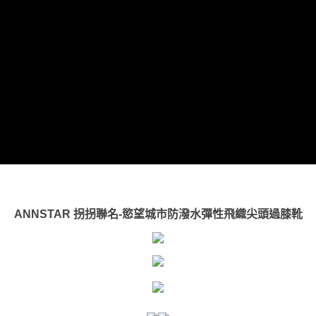
ANNSTAR 拐拐聯名-慾望城市防潑水彈性飛織尖頭過膝靴