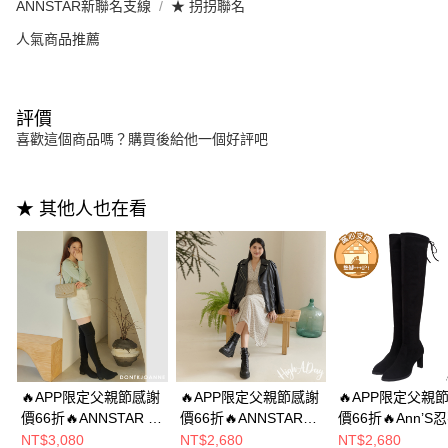
ANNSTAR新聯名支線
★ 拐拐聯名
人氣商品推薦
評價
喜歡這個商品嗎？購買後給他一個好評吧
★ 其他人也在看
🔥APP限定父親節感謝
🔥APP限定父親節感謝
🔥APP限定父親
價66折🔥ANNSTAR 末
價66折🔥ANNSTAR
價66折🔥Ann’S
羊子聯名-清新素雅防
High a day聯名-沉迷
回頭-防水絨布 
NT$3,080
NT$2,680
NT$2,680