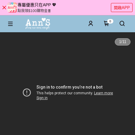
專屬優惠只在APP 💖
開啟APP
點我領$100購物金🧧
0
1
/
11