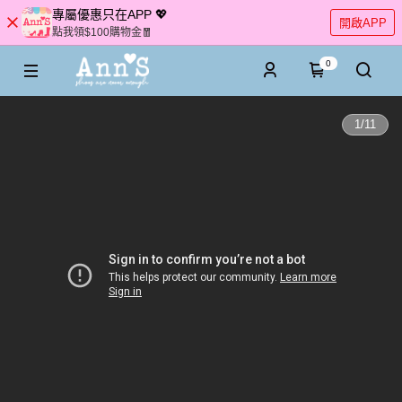
專屬優惠只在APP 💖
開啟APP
點我領$100購物金🧧
0
1
/
11