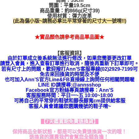
筒高：53cm
筒圍：平量19.5cm
商品重量：約866g(尺寸39)
使用材質：彈力皮革
(此為偏小版~請務必拿比平常穿著的尺寸大一號唷!!)
★實品顏色請參考商品單品圖★
【客服資訊】
由於訂單成立後系統無法進行修改，如果您需要更改訂單
請登入會員，進入查看訂單
進行取消，隨後再重新下訂單即可。
若有尺寸上的問題，歡迎撥打Ann’S客服專線(02)2929-7199可
免去來回換貨的時間及不便
也可加入Ann’S官方Line&FB直接線上詢問任何相關問題喔
LINE ID請搜尋:@annsshop
Facebook官方粉絲專頁請搜尋：Ann'S
客服服務時間：平日一~五 10:00~18:00
可將自己的平常穿的鞋號和腳長腳寬cm提供給客服
客服人員會建議您選購幾號的鞋子唷~
【7天鑑賞期免費退換貨】
保持商品全新狀態，都是可以免費退換貨一次的哦！
退換貨的運費我們會幫您全額負擔！