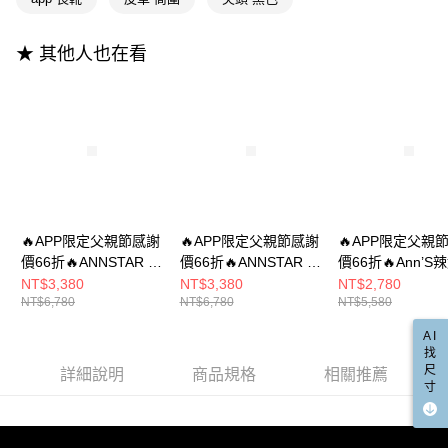
https://aftee.tw/terms/#terms3
３．未成年的使用者請事先徵得法定代理人或監護人之同意方可使用
「AFTEE先享後付」，若未經同意申辦者引起之損失，本公司不負相關責
★ 其他人也在看
任。
４．使用「AFTEE先享後付」時，將依據個別帳號之用戶狀況，依本公司即
時審查核予不同之上限額度；若仍有額度不足之情形，本公司將視審查結果
請求用戶進行身份認證。
５．嚴禁一人註冊多個帳號或使用他人資訊註冊。若發現惡意使用之情形，
恩沛科技股份有限公司將有權停止該用戶之使用額度並採取法律行動。
🔥APP限定父親節感謝
🔥APP限定父親節感謝
🔥APP限定父親
價66折🔥ANNSTAR 蕾
價66折🔥ANNSTAR 蕾
價66折🔥Ann’S
菈聯名-辣妹特務過膝
菈聯名-辣妹特務過膝
天長腿-彈力皮革
NT$3,380
NT$3,380
NT$2,780
NT$6,780
NT$6,780
NT$5,580
彈力尖頭長靴8cm-白
彈力防水絨布尖頭長靴
鍊粗跟高跟過膝
(版型偏小)
8cm-絨黑(版型偏小)
8cm-黑
AI
找
尺
詳細說明
商品規格
相關推薦
寸