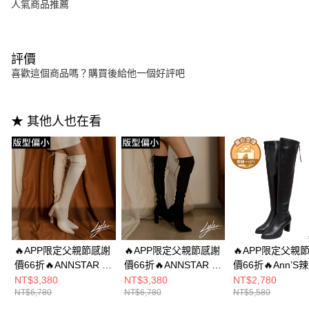
人氣商品推薦
評價
喜歡這個商品嗎？購買後給他一個好評吧
★ 其他人也在看
🔥APP限定父親節感謝
🔥APP限定父親節感謝
🔥APP限定父親
價66折🔥ANNSTAR 蕾
價66折🔥ANNSTAR 蕾
價66折🔥Ann’S
菈聯名-辣妹特務過膝
菈聯名-辣妹特務過膝
天長腿-彈力皮革
NT$3,380
NT$3,380
NT$2,780
NT$6,780
NT$6,780
NT$5,580
彈力尖頭長靴8cm-白
彈力防水絨布尖頭長靴
鍊粗跟高跟過膝
(版型偏小)
8cm-絨黑(版型偏小)
8cm-黑