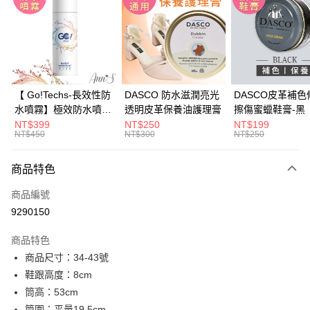
3 期 0 利率 每期
NT$1,126
21家銀行
6 期 0 利率 每期
NT$563
21家銀行
合作金庫商業銀行
第一商業銀行
華南商業銀行
彰化商業銀行
合作金庫商業銀行
第一商業銀行
購物金
上海商業儲蓄銀行
台北富邦商業銀行
華南商業銀行
彰化商業銀行
國泰世華商業銀行
兆豐國際商業銀行
LINE Pay
上海商業儲蓄銀行
台北富邦商業銀行
臺灣中小企業銀行
台中商業銀行
國泰世華商業銀行
兆豐國際商業銀行
【 Go!Techs-長效性防
DASCO 防水滋潤亮光
DASCO皮革補色
匯豐（台灣）商業銀行
華泰商業銀行
Apple Pay
臺灣中小企業銀行
台中商業銀行
水噴霧】極效防水噴霧
透明皮革保養油護理膏
擦傷蜜蠟鞋膏-黑
聯邦商業銀行
遠東國際商業銀行
匯豐（台灣）商業銀行
華泰商業銀行
280ml
NT$399
NT$250
NT$199
街口支付
元大商業銀行
永豐商業銀行
NT$450
NT$300
NT$250
聯邦商業銀行
遠東國際商業銀行
玉山商業銀行
星展（台灣）商業銀行
元大商業銀行
永豐商業銀行
悠遊付
台新國際商業銀行
中國信託商業銀行
玉山商業銀行
星展（台灣）商業銀行
商品特色
台灣樂天信用卡公司
台新國際商業銀行
中國信託商業銀行
Google Pay
商品編號
台灣樂天信用卡公司
全支付
9290150
大哥付你分期
商品特色
相關說明
商品尺寸：34-43號
【大哥付你分期使用說明】
鞋跟高度：8cm
AFTEE先享後付
1.本服務由台灣大哥大提供，台灣大哥大用戶可立即使用無須另外申請。
2.付款方式選擇「大哥付你分期」，訂單成立後會自動跳轉到大哥付的交易
筒高：53cm
相關說明
流程，驗證手機門號後，選擇欲分期的期數、繳款截止日，確認付款後即完
筒圍：平量19.5cm
【關於「AFTEE先享後付」】