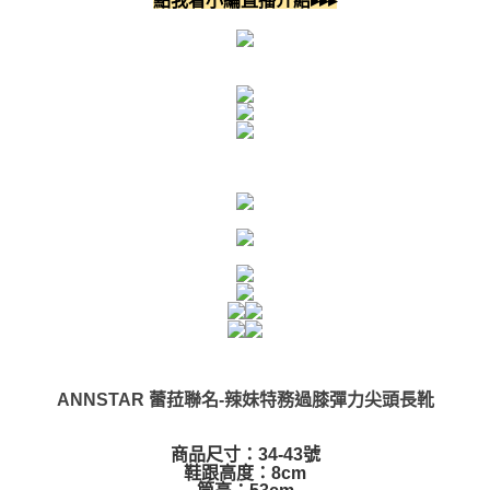
點我看小編直播介紹▸▸▸
ANNSTAR 蕾菈聯名-辣妹特務過膝彈力尖頭長靴
商品尺寸：34-43號
鞋跟高度：8cm