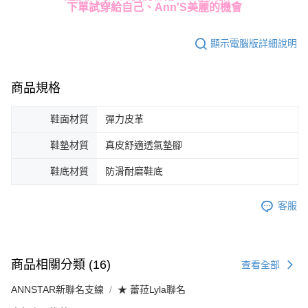
下單試穿給自己、Ann'S美麗的機會
顯示電腦版詳細說明
商品規格
鞋面材質
彈力皮革
鞋墊材質
真皮舒適透氣墊腳
鞋底材質
防滑耐磨鞋底
客服
商品相關分類 (16)
查看全部
ANNSTAR新聯名支線
★ 蕾菈Lyla聯名