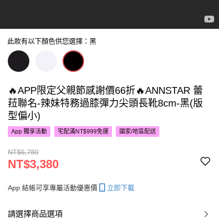
此款有以下顏色供您選擇：黑
🔥APP限定父親節感謝價66折🔥ANNSTAR 蕾
菈聯名-辣妹特務過膝彈力尖頭長靴8cm-黑(版
型偏小)
App 獨享活動
宅配滿NT$999免運
國家/地區配送
NT$6,780
NT$3,380
App 結帳可享專屬活動優惠價
立即下載
請選擇商品選項