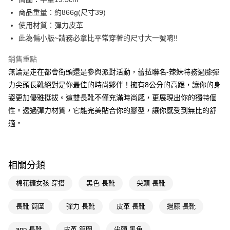
成交易。
ATM付款
AFTEE先享後付是「在收到商品之後才付款」的支付方式。 讓您購物簡單
商品重量：約866g(尺寸39)
3.實際核准額度、可分期數及費用金額請依後續交易確認頁面所載為準。
便利好安心！
4.訂單成立30分鐘內，如未前往確認交易或遇審核未通過，訂單將自動取
使用材質：彈力皮革
１．簡單：不需註冊會員、不需綁卡、不需儲值。
運送方式
消。如遇「轉專審核」未通過狀況，表示未達大哥付你分期系統評分，恕無
２．便利：只要手機號碼，簡訊認證，即可結帳。
此為偏小版~請務必拿比平常穿著的尺寸大一號唷!!
法說明評估內容。
３．安心：先確認商品／服務後，再付款。
宅配
【繳款方式說明】
銷售重點
1.分期款項不併入電信帳單，「大哥付你分期」於每月結算日後寄送繳費提
每筆NT$100，滿NT$999(含以上)免運費
【「AFTEE先享後付」結帳流程】
醒簡訊。
無論是走在都會街頭還是參與派對活動，蕾菈聯名-辣妹特務過膝彈
１．於結帳方式選擇「AFTEE先享後付」後，將跳轉至「AFTEE先享後付」
2.透過簡訊連結打開帳單後，可選擇「超商條碼／台灣大直營門市／銀行轉
國家/地區配送(非順豐配送，勿填寫順豐智能櫃地址)
查看運費
結帳頁面，進行簡訊認證並確認金額後，即可完成結帳。
力尖頭長靴絕對是你最佳的時尚夥伴！擁有8公分的高跟，讓你的身
帳／街口支付／iPASS MONEY」等通路繳費。
２．訂單成立數日內，您將收到繳費通知簡訊。
姿更加優雅挺拔。這雙長靴不僅充滿時尚感，更展現出你的獨特個
國家/地區配送(限中國大陸地區)
查看運費
３．收到繳費通知簡訊後14天內，點擊此簡訊中的連結，可透過四大超商／
【注意事項】
性。透過彈力材質，它能完美貼合你的腳型，讓你感受到無比的舒
ATM／網路銀行／等多元方式進行付款，方視為交易完成。
1.本服務係由「台灣大哥大股份有限公司」（以下簡稱本公司）所提供，讓
※ 請注意：結帳手續完成當下不需立刻繳費，但若您需要取消訂單，請聯絡
適。
用戶於交易時，得透過本服務購買商品或服務，並由商店將買賣／分期付款
購買商品的店家。未經商家同意取消之訂單仍視為有效，需透過AFTEE先享
買賣價金債權讓與本公司後，依約使用本公司帳單繳交帳款。
後付繳納相關費用。
2.基於同意付款使用「大哥付你分期」之契約關係目的，商店將以您的個人
※ 交易是否成功請以「AFTEE先享後付 」之結帳頁面顯示為準，若有關於
資料（包含姓名、電話或地址）提供予台灣大哥大進項蒐集、處理及利用，
是否繳費成功／繳費後需取消欲退款等相關疑問，請聯繫「AFTEE先享後付
由本公司與您本人進行分期帳單所需資料之確認、核對及更正。
相關分類
客戶支援中心」
https://netprotections.freshdesk.com/support/home
3.完整用戶服務條款，請詳閱以下連結：
https://oppay.tw/userRule
棉花糖女孩 穿搭
黑色 長靴
尖頭 長靴
【注意事項】
１．透過由恩沛科技股份有限公司提供之「AFTEE先享後付」服務完成之交
易，需依本服務之必要範圍內提供個人資料，並將交易相關給付款項請求債
長靴 筒圍
彈力 長靴
皮革 長靴
過膝 長靴
權轉讓予恩沛科技股份有限公司。
２．關於個人資料處理事宜，請瀏覽以下網址：
app 長靴
皮革 筒圍
尖頭 黑色