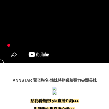
ANNSTAR 蕾菈聯名-辣妹特務過膝彈力尖頭長靴
點我看蕾菈Lyla直播介紹▸▸▸