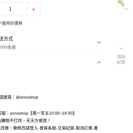
不適用折價券
送方式
999免運
清除
紀錄
次付款
期付款
0 利率 每期
NT$40
21家銀行
ID請搜尋：@annsshop
0 利率 每期
NT$20
21家銀行
庫商業銀行
第一商業銀行
業銀行
彰化商業銀行
庫商業銀行
第一商業銀行
服：annsshop【周一至五10:00~18:00】
業儲蓄銀行
台北富邦商業銀行
業銀行
彰化商業銀行
動購物不打烊，天天方便買！
華商業銀行
兆豐國際商業銀行
付款
業儲蓄銀行
台北富邦商業銀行
改單，需修改請登入-會員系統-交易紀錄-取消訂單-重
小企業銀行
台中商業銀行
華商業銀行
兆豐國際商業銀行