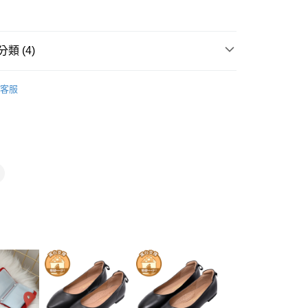
台灣）商業銀行
華泰商業銀行
小企業銀行
台中商業銀行
業銀行
遠東國際商業銀行
台灣）商業銀行
華泰商業銀行
業銀行
永豐商業銀行
業銀行
遠東國際商業銀行
業銀行
星展（台灣）商業銀行
類 (4)
業銀行
永豐商業銀行
際商業銀行
中國信託商業銀行
業銀行
星展（台灣）商業銀行
天信用卡公司
鞋墊
際商業銀行
中國信託商業銀行
客服
天信用卡公司
推薦
y
直送專區
分期
你分期使用說明】
享後付
由台灣大哥大提供，台灣大哥大用戶可立即使用無須另外申請。
式選擇「大哥付你分期」，訂單成立後會自動跳轉到大哥付的交易
證手機門號後，選擇欲分期的期數、繳款截止日，確認付款後即
FTEE先享後付」】
。
先享後付是「在收到商品之後才付款」的支付方式。 讓您購物簡單
准額度、可分期數及費用金額請依後續交易確認頁面所載為準。
心！
立30分鐘內，如未前往確認交易或遇審核未通過，訂單將自動取
：不需註冊會員、不需綁卡、不需儲值。
「轉專審核」未通過狀況，表示未達大哥付你分期系統評分，恕
：只要手機號碼，簡訊認證，即可結帳。
評估內容。
：先確認商品／服務後，再付款。
式說明】