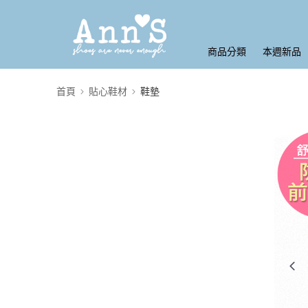
商品分類
本週新品
首頁
貼心鞋材
鞋墊