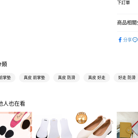
匯豐（
下訂單
LINE Pay
臺灣中
聯邦商
匯豐（
Apple Pay
元大商
聯邦商
玉山商
商品相關分
元大商
街口支付
台新國
玉山商
台灣樂
貼心鞋材
台新國
悠遊付
分享
台灣樂
人氣商品
Google Pa
本周新品
全支付
分類
海外港澳
大哥付你
 前掌墊
真皮 前掌墊
真皮 防滑
真皮 好走
好走 防滑
相關說明
【大哥付
AFTEE先
1.本服務
2.付款方
相關說明
流程，驗
【關於「A
其他人也在看
ATM付款
完成交易
AFTEE
3.實際核
便利好安
4.訂單成
１．簡單
消。如遇
２．便利
運送方式
無法說明
３．安心
【繳款方