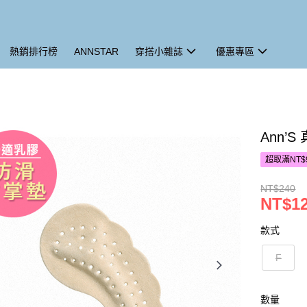
熱銷排行榜
ANNSTAR
穿搭小雜誌
優惠專區
Ann’
超取滿NT$
NT$240
NT$1
款式
F
數量