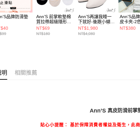
全家付款
1.分期款
【「AFT
醒簡訊。
每筆NT$1
１．於結帳
2.透過簡
付」結帳
nn’S品牌防滑墊
Ann’S 前掌軟墊棉
Ann’S再讓我睡一
Ann’S品
帳／街口支
付款後全
２．訂單
質拉帶超級隱形
下就好-後跟小蝴蝶
皮卡夾-2
３．收到繳
襪-3色
結真皮平底鞋-白
T$40
NT$69
NT$1,980
NT$380
每筆NT$1
【注意事
／ATM／
(升級足弓鞋墊)
$99
NT$180
NT$4,080
1.本服務
※ 請注意
萊爾富付
用戶於交
絡購買商品
款買賣價
先享後付
每筆NT$1
2.基於同
※ 交易是
資料（包
是否繳費成
付款後萊
用，由本
付客戶支
每筆NT$1
3.完整用
說明
相關推薦
【注意事
7-11付款
１．透過由
交易，需
每筆NT$1
求債權轉
２．關於
付款後7-1
https://aft
每筆NT$1
Ann’S
真皮防滑前掌
３．未成
「AFTE
宅配
任。
貼心小提醒： 基於保障消費者權益及衛生，此
４．使用「
每筆NT$1
即時審查
結果請求