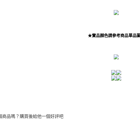
國家/地區
５．嚴禁
形，恩沛
國家/地區
動。
★實品顏色請參考商品單品
個商品嗎？購買後給他一個好評吧