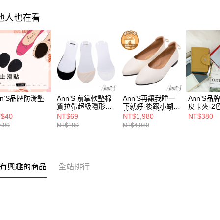
其他人也在看
nn’S品牌防滑墊
Ann’S 前掌軟墊棉
Ann’S再讓我睡一
Ann’S品
質拉帶超級隱形
下就好-後跟小蝴蝶
皮卡夾-2
襪-3色
結真皮平底鞋-白
T$40
NT$69
NT$1,980
NT$380
(升級足弓鞋墊)
$99
NT$180
NT$4,080
有興趣的商品
全站排行