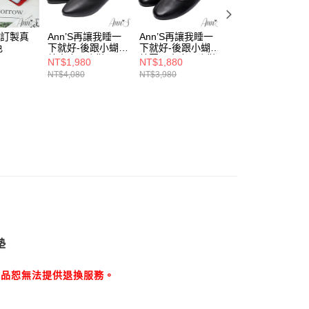
取貨
項不併入電信帳單，「大哥付你分期」於每月結算日後寄送繳費提
EE先享後付」結帳流程】
00，滿NT$999(含以上)免運費
方式選擇「AFTEE先享後付」後，將跳轉至「AFTEE先享後
訊連結打開帳單後，可選擇「超商條碼／台灣大直營門市／銀行轉
頁面，進行簡訊認證並確認金額後，即可完成結帳。
牌訂製真
Ann’S再讓我睡一
Ann’S再讓我睡一
Ann’S再讓我睡一
付／iPASS MONEY」等通路繳費。
家取貨
成立數日內，您將收到繳費通知簡訊。
色
下就好-後跟小蝴蝶
下就好-後跟小蝴蝶
下就好-後跟小蝴
費通知簡訊後14天內，點擊此簡訊中的連結，可透過四大超商
結真皮平底鞋-黑
結圓頭真皮平底鞋-
結圓頭真皮平底鞋
NT$1,980
NT$1,880
NT$1,880
00，滿NT$999(含以上)免運費
項】
網路銀行／等多元方式進行付款，方視為交易完成。
(升級足弓鞋墊)
黑(升級足弓鞋墊)
白(升級足弓鞋墊)
NT$4,080
NT$3,980
NT$3,980
係由「台灣大哥大股份有限公司」（以下簡稱本公司）所提供，讓
：結帳手續完成當下不需立刻繳費，但若您需要取消訂單，請聯
款取貨
易時，得透過本服務購買商品或服務，並由商店將買賣／分期付
的店家。未經商家同意取消之訂單仍視為有效，需透過AFTEE
金債權讓與本公司後，依約使用本公司帳單繳交帳款。
繳納相關費用。
00，滿NT$999(含以上)免運費
意付款使用「大哥付你分期」之契約關係目的，商店將以您的個人
否成功請以「AFTEE先享後付 」之結帳頁面顯示為準，若有關於
含姓名、電話或地址）提供予台灣大哥大進項蒐集、處理及利
功／繳費後需取消欲退款等相關疑問，請聯繫「AFTEE先享後
爾富取貨
公司與您本人進行分期帳單所需資料之確認、核對及更正。
援中心」
https://netprotections.freshdesk.com/support/home
00，滿NT$999(含以上)免運費
戶服務條款，請詳閱以下連結：
https://oppay.tw/userRule
項】
取貨
恩沛科技股份有限公司提供之「AFTEE先享後付」服務完成之
依本服務之必要範圍內提供個人資料，並將交易相關給付款項請
00，滿NT$999(含以上)免運費
讓予恩沛科技股份有限公司。
個人資料處理事宜，請瀏覽以下網址：
1取貨
ee.tw/terms/#terms3
00，滿NT$999(含以上)免運費
墊
年的使用者請事先徵得法定代理人或監護人之同意方可使用
E先享後付」，若未經同意申辦者引起之損失，本公司不負相關責
商品恕無法提供退換服務。
AFTEE先享後付」時，將依據個別帳號之用戶狀況，依本公司
00，滿NT$999(含以上)免運費
核予不同之上限額度；若仍有額度不足之情形，本公司將視審查
用戶進行身份認證。