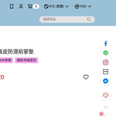
0
中文 (繁體)
TWD
S 真皮防滑前掌墊
999免運
國家/地區配送
20