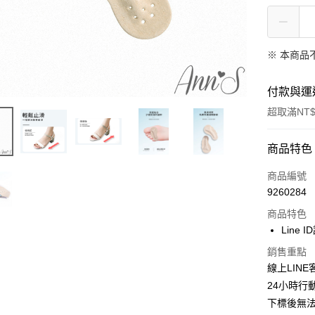
※ 本商品
付款與運
超取滿NT$
付款方式
商品特色
信用卡一
商品編號
9260284
信用卡分
商品特色
3 期 
Line 
6 期 
合作金
銷售重點
華南商
合作金
線上LINE客
購物金
上海商
華南商
24小時行
國泰世
超商取貨
上海商
下標後無法
臺灣中
國泰世