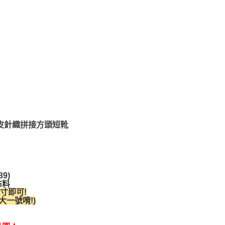
牛皮針織拼接方頭短靴
9)
布料
寸即可!
一號唷!)