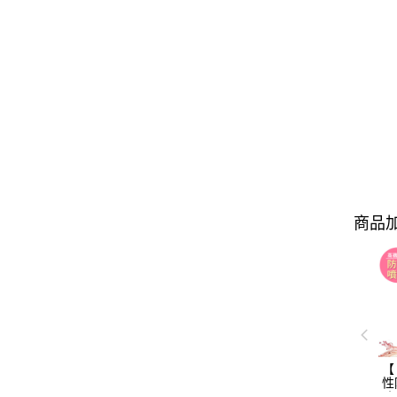
商品加
【 
性