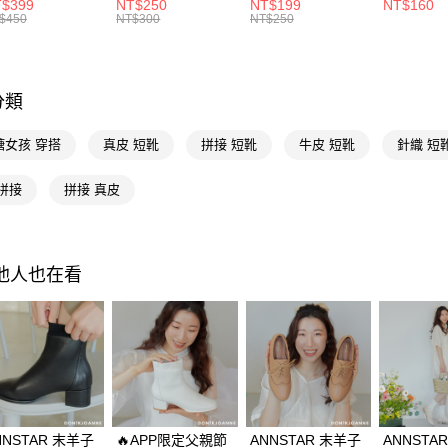
水噴霧 280ml
油護理膏
黑
※ 交易是
$399
NT$250
NT$199
NT$160
資料（包
$450
NT$300
NT$250
是否繳費成
不用等現
用，由本
付客戶支
3.完整用
選機能
【注意事
１．透過由
選款式
分類
交易，需
選腳型
求債權轉
糖女孩 穿搭
真皮 短靴
拼接 短靴
牛皮 短靴
針織 短
２．關於
選材質
https://aft
３．未成
拼接
拼接 真皮
選材質
「AFTE
任。
選材質
４．使用「
即時審查
海外港澳
結果請求
其他人也在看
５．嚴禁
35號以下
形，恩沛
動。
NNSTAR 末羊子
🔥APP限定父親節
ANNSTAR 末羊子
ANNSTA