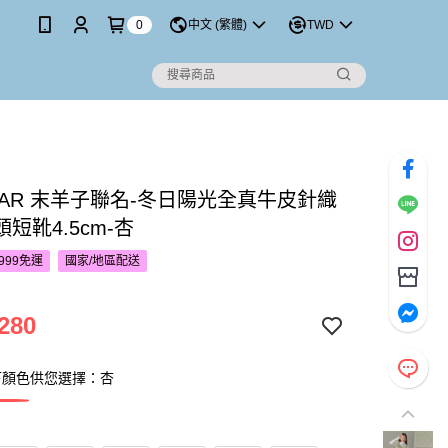
0
中文 (繁體)
TWD
TAR 末羊子聯名-冬日陽光全真牛皮針織
短靴4.5cm-杏
999免運
國家/地區配送
280
下顏色供您選擇：杏