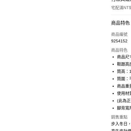
宅配滿NT$
付款方式
商品特色
信用卡一
商品編號
9254152
信用卡分
商品特色
3 期 
商品尺寸
6 期 
合作金
鞋跟高度
華南商
筒高：1
合作金
購物金
上海商
華南商
筒圍：平
國泰世
LINE Pay
上海商
商品重量
臺灣中
國泰世
使用材
匯豐（
Apple Pay
臺灣中
聯邦商
(此為
匯豐（
街口支付
元大商
腳背寬
聯邦商
玉山商
元大商
悠遊付
銷售重點
台新國
玉山商
步入冬日，
台灣樂
台新國
Google Pa