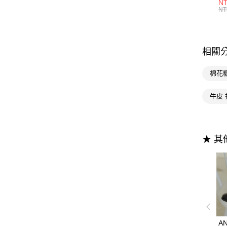
防
NT
NT
相關
棉花
牛皮 
★ 
A