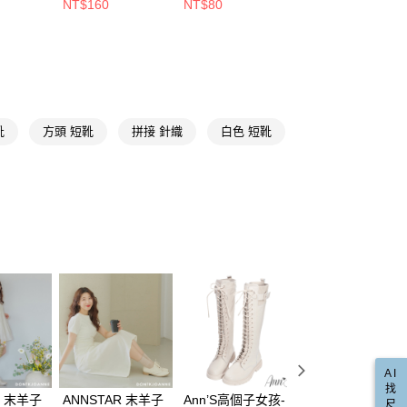
否成功請以「AFTEE先享後付 」之結帳頁面顯示為準，若有關於
NT$160
NT$80
NT$200
含姓名、電話或地址）提供予台灣大哥大進項蒐集、處理及利
功／繳費後需取消欲退款等相關疑問，請聯繫「AFTEE先享後
貨專區
公司與您本人進行分期帳單所需資料之確認、核對及更正。
援中心」
https://netprotections.freshdesk.com/support/home
戶服務條款，請詳閱以下連結：
https://oppay.tw/userRule
☁足弓墊腳系列
項】
恩沛科技股份有限公司提供之「AFTEE先享後付」服務完成之
真皮靴
依本服務之必要範圍內提供個人資料，並將交易相關給付款項請
埃及腳
讓予恩沛科技股份有限公司。
靴
方頭 短靴
拼接 針織
白色 短靴
個人資料處理事宜，請瀏覽以下網址：
真皮
ee.tw/terms/#terms3
年的使用者請事先徵得法定代理人或監護人之同意方可使用
撞色拼接
E先享後付」，若未經同意申辦者引起之損失，本公司不負相關責
針織
AFTEE先享後付」時，將依據個別帳號之用戶狀況，依本公司
核予不同之上限額度；若仍有額度不足之情形，本公司將視審查
直送專區
用戶進行身份認證。
一人註冊多個帳號或使用他人資訊註冊。若發現惡意使用之情
小尺寸專區
科技股份有限公司將有權停止該用戶之使用額度並採取法律行
AI
找
R 末羊子
ANNSTAR 末羊子
Ann’S高個子女孩-
Ann’S高個子女孩-
尺