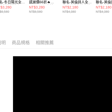
名-冬日陽光全真
感謝價66折🔥
聯名-英倫詩人全真
聯名-英
皮針織拼接方頭
ANNSTAR 末羊子
牛皮雕花綁帶牛津
牛皮雕花
$3,280
NT$3,280
NT$2,180
NT$2,180
靴4.5cm-黑
聯名-冬日陽光全真
鞋-棕
鞋-杏
$6,580
NT$6,580
NT$4,380
NT$4,380
牛皮針織拼接方頭
短靴4.5cm-白
說明
商品規格
相關推薦