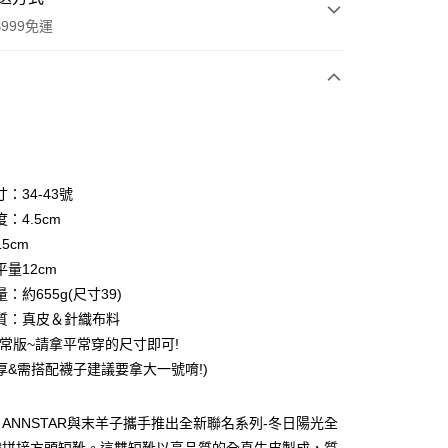
999免運
次付款
期付款
0 利率 每期
NT$1,093
21家銀行
：34-43號
0 利率 每期
NT$546
21家銀行
庫商業銀行
第一商業銀行
：4.5cm
業銀行
彰化商業銀行
5cm
庫商業銀行
第一商業銀行
業儲蓄銀行
台北富邦商業銀行
業銀行
彰化商業銀行
量12cm
華商業銀行
兆豐國際商業銀行
業儲蓄銀行
台北富邦商業銀行
：約655g(尺寸39)
小企業銀行
台中商業銀行
華商業銀行
兆豐國際商業銀行
質：真皮＆針織布料
台灣）商業銀行
華泰商業銀行
小企業銀行
台中商業銀行
業銀行
遠東國際商業銀行
正常版~請拿平常穿的尺寸即可!
台灣）商業銀行
華泰商業銀行
業銀行
永豐商業銀行
厚&需搭配襪子建議要拿大一號唷!)
業銀行
遠東國際商業銀行
業銀行
星展（台灣）商業銀行
業銀行
永豐商業銀行
際商業銀行
中國信託商業銀行
業銀行
星展（台灣）商業銀行
ANNSTAR與末羊子攜手推出全新聯名系列-冬日陽光全
天信用卡公司
際商業銀行
中國信託商業銀行
y