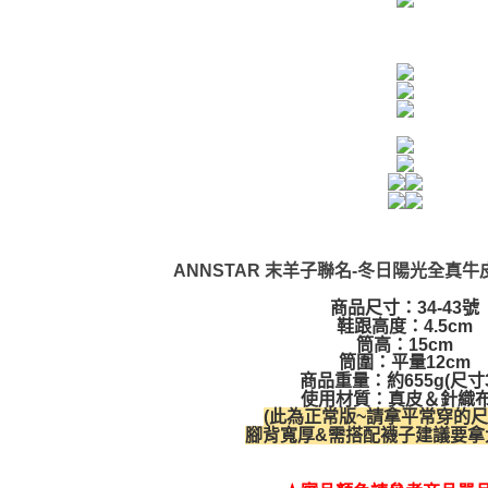
ANNSTAR 末羊子聯名-冬日陽光全真
商品尺寸：34-43號
鞋跟高度：4.5cm
筒高：15cm
筒圍：平量12cm
商品重量：約655g(尺寸3
使用材質：真皮＆針織
(此為正常版~請拿平常穿的尺
腳背寬厚&需搭配襪子建議要拿大