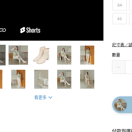
34
41
尺寸表／
數量
看更多
付款與運