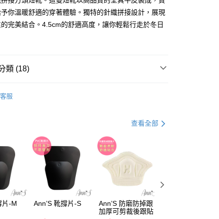
織拼接方頭短靴。這雙短靴以高品質的全真牛皮製成，質
天信用卡公司
給予你溫暖舒適的穿著體驗。獨特的針織拼接設計，展現
的完美結合。4.5cm的舒適高度，讓你輕鬆行走於冬日
分期
你分期使用說明】
享後付
由台灣大哥大提供，台灣大哥大用戶可立即使用無須另外申請。
類 (18)
式選擇「大哥付你分期」，訂單成立後會自動跳轉到大哥付的交易
證手機門號後，選擇欲分期的期數、繳款截止日，確認付款後即
FTEE先享後付」】
。
R新聯名支線
★ 末羊子聯名
先享後付是「在收到商品之後才付款」的支付方式。 讓您購物簡單
准額度、可分期數及費用金額請依後續交易確認頁面所載為準。
客服
心！
推薦
立30分鐘內，如未前往確認交易或遇審核未通過，訂單將自動取
：不需註冊會員、不需綁卡、不需儲值。
「轉專審核」未通過狀況，表示未達大哥付你分期系統評分，恕
：只要手機號碼，簡訊認證，即可結帳。
【短靴、襪靴、長靴、雪靴】
評估內容。
查看全部
：先確認商品／服務後，再付款。
式說明】
44號
項不併入電信帳單，「大哥付你分期」於每月結算日後寄送繳費提
EE先享後付」結帳流程】
00，滿NT$999(含以上)免運費
方式選擇「AFTEE先享後付」後，將跳轉至「AFTEE先享後
訊連結打開帳單後，可選擇「超商條碼／台灣大直營門市／銀行轉
頁面，進行簡訊認證並確認金額後，即可完成結帳。
付／iPASS MONEY」等通路繳費。
配送(非順豐配送，勿填寫順豐智能櫃地址)
成立數日內，您將收到繳費通知簡訊。
查看運費
【全真皮鞋款系列】
費通知簡訊後14天內，點擊此簡訊中的連結，可透過四大超商
項】
米白、杏色
網路銀行／等多元方式進行付款，方視為交易完成。
配送(限中國大陸地區)
查看運費
係由「台灣大哥大股份有限公司」（以下簡稱本公司）所提供，讓
：結帳手續完成當下不需立刻繳費，但若您需要取消訂單，請聯
短靴
易時，得透過本服務購買商品或服務，並由商店將買賣／分期付
的店家。未經商家同意取消之訂單仍視為有效，需透過AFTEE
撐片-M
Ann’S 靴撐片-S
Ann’S 防磨防掉跟
Ann’S 凝膠可剪裁
金債權讓與本公司後，依約使用本公司帳單繳交帳款。
加厚可剪裁後跟貼
防磨貼
繳納相關費用。
低跟3-5.5公分
意付款使用「大哥付你分期」之契約關係目的，商店將以您的個人