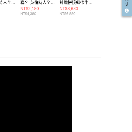
倫詩人全真
聯名-英倫詩人全真
針織拼接釦帶牛皮
針織拼接釦帶牛皮
寸
綁帶牛津
牛皮雕花綁帶牛津
真皮平底及膝長靴
真皮平底及膝長靴
NT$2,180
NT$3,680
NT$3,680
鞋-白
3.5cm-米白(版型
3.5cm-黑(版型偏
NT$4,380
NT$6,880
NT$6,880
偏小)
小)