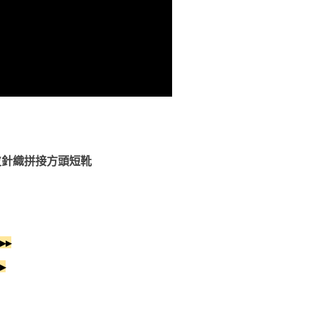
皮針織拼接方頭短靴
▸▸
▸