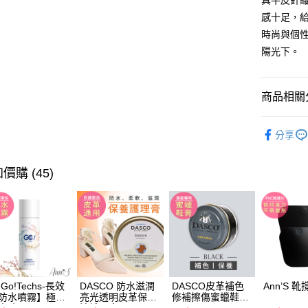
真牛皮針
台灣樂
全支付
感十足，
時尚與個性
大哥付你
陽光下。
相關說明
【大哥付
AFTEE先
1.本服務
商品相關分
2.付款方
相關說明
流程，驗
【關於「A
ATM付款
完成交易
ANNSTA
AFTEE
3.實際核
分享
便利好安
人氣商品
4.訂單成
１．簡單
消。如遇
２．便利
運送方式
流行女鞋
無法說明
價購 (45)
３．安心
【繳款方
全尺碼34-
宅配
1.分期款
【「AFT
醒簡訊。
每筆NT$1
１．於結帳
本周新品
2.透過簡
付」結帳
帳／街口支
國家/地區
２．訂單
流行女鞋
３．收到繳
【注意事
選顏色
／ATM／
國家/地區
1.本服務
※ 請注意
選款式
用戶於交
絡購買商品
Go!Techs-長效
DASCO 防水滋潤
DASCO皮革補色
Ann’S 靴
款買賣價
防水噴霧】極效
亮光透明皮革保養
修補擦傷蜜蠟鞋膏-
先享後付
選跟高
2.基於同