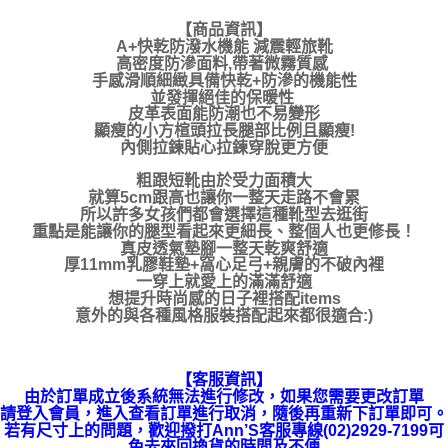
【商品資訊
】
A+快乾防潑水機能 減震輕旅靴
高密度防滲面料,帶著微霧質感
手感滑順細緻具備快乾+防滲的機能性
並發揮絕佳的保暖性
皮革表面能防潮也不易變形
顯瘦的小方楦頭拉長腿部比例且顯瘦!
內側拉鍊貼心拉鍊穿脫更方便
粗跟短靴由於受力面積大
就算5cm跟高也讓你一整天走路不會累
所以許多女孩們都會選擇這種靴型去逛街
重點是能讓你的腿型看起來更細長、整個人也更修長！
真皮透氣墊腳一整天乾爽舒適
厚11mm乳膠鞋墊+窩心足弓+親膚的不破內裡
一穿上就愛上的滿滿舒適
想提升時尚感的日子裡搭配items
意外的與各種風格服裝搭配起來都很適合:)
【客服資訊】
由於訂單成立後系統無法進行修改，如果您需要更改訂單
請登入會員，進入查看訂單進行取消，隨後再重新下訂單即可。
若有尺寸上的問題，歡迎撥打Ann’S客服專線(02)2929-7199可
免去來回換貨的時間及不便