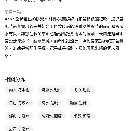
2.付款方式選擇「大哥付你分期」，訂單成立後會自動跳轉到大哥付的交易
相關說明
流程，驗證手機門號後，選擇欲分期的期數、繳款截止日，確認付款後即完
【關於「AFTEE先享後付」】
銷售重點
成交易。
ATM付款
AFTEE先享後付是「在收到商品之後才付款」的支付方式。 讓您購物簡單
3.實際核准額度、可分期數及費用金額請依後續交易確認頁面所載為準。
Ann'S全新推出的防潑水材質-米蘭達經典釦帶粗低跟短靴，讓您展
便利好安心！
4.訂單成立30分鐘內，如未前往確認交易或遇審核未通過，訂單將自動取
現時尚與實用的完美結合！這款時尚的短靴以其獨特的設計和防潑
１．簡單：不需註冊會員、不需綁卡、不需儲值。
運送方式
消。如遇「轉專審核」未通過狀況，表示未達大哥付你分期系統評分，恕無
２．便利：只要手機號碼，簡訊認證，即可結帳。
水材質，讓您在秋冬季節也能輕鬆抵禦雨水的侵襲。米蘭達經典釦
法說明評估內容。
３．安心：先確認商品／服務後，再付款。
全家付款取貨
【繳款方式說明】
帶設計增添了一絲華麗感，而粗低跟設計則為您帶來舒適的穿著體
1.分期款項不併入電信帳單，「大哥付你分期」於每月結算日後寄送繳費提
每筆NT$100，滿NT$999(含以上)免運費
【「AFTEE先享後付」結帳流程】
驗。無論是搭配牛仔褲、裙子或是褲裝，都能展現出您的個人風
醒簡訊。
１．於結帳方式選擇「AFTEE先享後付」後，將跳轉至「AFTEE先享後付」
格。
2.透過簡訊連結打開帳單後，可選擇「超商條碼／台灣大直營門市／銀行轉
付款後全家取貨
結帳頁面，進行簡訊認證並確認金額後，即可完成結帳。
帳／街口支付／iPASS MONEY」等通路繳費。
２．訂單成立數日內，您將收到繳費通知簡訊。
每筆NT$100，滿NT$999(含以上)免運費
３．收到繳費通知簡訊後14天內，點擊此簡訊中的連結，可透過四大超商／
【注意事項】
ATM／網路銀行／等多元方式進行付款，方視為交易完成。
萊爾富付款取貨
1.本服務係由「台灣大哥大股份有限公司」（以下簡稱本公司）所提供，讓
相關分類
※ 請注意：結帳手續完成當下不需立刻繳費，但若您需要取消訂單，請聯絡
用戶於交易時，得透過本服務購買商品或服務，並由商店將買賣／分期付款
每筆NT$100，滿NT$999(含以上)免運費
購買商品的店家。未經商家同意取消之訂單仍視為有效，需透過AFTEE先享
買賣價金債權讓與本公司後，依約使用本公司帳單繳交帳款。
後付繳納相關費用。
雨天 防水靴
防潑水 短靴
低跟 短靴
2.基於同意付款使用「大哥付你分期」之契約關係目的，商店將以您的個人
付款後萊爾富取貨
※ 交易是否成功請以「AFTEE先享後付 」之結帳頁面顯示為準，若有關於
資料（包含姓名、電話或地址）提供予台灣大哥大進項蒐集、處理及利用，
是否繳費成功／繳費後需取消欲退款等相關疑問，請聯繫「AFTEE先享後付
每筆NT$100，滿NT$999(含以上)免運費
白色 防潑水
防水 短靴
顯瘦 短靴
由本公司與您本人進行分期帳單所需資料之確認、核對及更正。
客戶支援中心」
https://netprotections.freshdesk.com/support/home
3.完整用戶服務條款，請詳閱以下連結：
https://oppay.tw/userRule
7-11付款取貨
【注意事項】
經典 防潑水
防潑水 顯瘦
低跟 顯瘦
１．透過由恩沛科技股份有限公司提供之「AFTEE先享後付」服務完成之交
每筆NT$100，滿NT$999(含以上)免運費
易，需依本服務之必要範圍內提供個人資料，並將交易相關給付款項請求債
皮革 防潑水