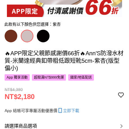
此款有以下顏色供您選擇：紫杏
🔥APP限定父親節感謝價66折🔥Ann’S防潑水材
質-米蘭達經典釦帶粗低跟短靴5cm-紫杏(版型
偏小)
App 獨享活動
超取滿NT$999免運
國家/地區配送
NT$4,380
NT$2,180
App 結帳可享專屬活動優惠價
立即下載
請選擇商品選項