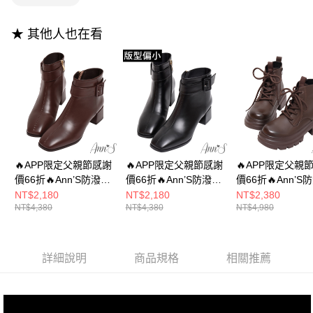
權轉讓予恩沛科技股份有限公司。
付款後7-11取貨
２．關於個人資料處理事宜，請瀏覽以下網址：
每筆NT$100，滿NT$999(含以上)免運費
https://aftee.tw/terms/#terms3
★ 其他人也在看
３．未成年的使用者請事先徵得法定代理人或監護人之同意方可使用
宅配
「AFTEE先享後付」，若未經同意申辦者引起之損失，本公司不負相關責
任。
每筆NT$100，滿NT$999(含以上)免運費
４．使用「AFTEE先享後付」時，將依據個別帳號之用戶狀況，依本公司即
時審查核予不同之上限額度；若仍有額度不足之情形，本公司將視審查結果
國家/地區配送(非順豐配送，勿填寫順豐智能櫃地址)
查看運費
請求用戶進行身份認證。
５．嚴禁一人註冊多個帳號或使用他人資訊註冊。若發現惡意使用之情形，
國家/地區配送(限中國大陸地區)
查看運費
恩沛科技股份有限公司將有權停止該用戶之使用額度並採取法律行動。
🔥APP限定父親節感謝
🔥APP限定父親節感謝
🔥APP限定父親
價66折🔥Ann’S防潑水
價66折🔥Ann’S防潑水
價66折🔥Ann’S
材質-米蘭達經典釦帶
材質-米蘭達經典釦帶
材質-顯瘦100分
NT$2,180
NT$2,180
NT$2,380
NT$4,380
NT$4,380
NT$4,980
粗低跟短靴5cm-咖(版
粗低跟短靴5cm-黑(版
底短靴5cm-咖(
型偏小)
型偏小)
小)
詳細說明
商品規格
相關推薦