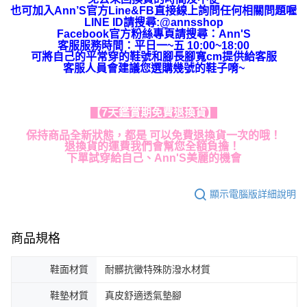
也可加入Ann’S官方Line&FB直接線上詢問任何相關問題喔
LINE ID請搜尋:@annsshop
Facebook官方粉絲專頁請搜尋：Ann'S
客服服務時間：平日一~五 10:00~18:00
可將自己的平常穿的鞋號和腳長腳寬cm提供給客服
客服人員會建議您選購幾號的鞋子唷~
【7天鑑賞期免費退換貨】
保持商品全新狀態，都是 可以免費退換貨一次的哦！
退換貨的運費我們會幫您全額負擔！
下單試穿給自己、Ann'S美麗的機會
顯示電腦版詳細說明
商品規格
鞋面材質
耐髒抗黴特殊防潑水材質
鞋墊材質
真皮舒適透氣墊腳