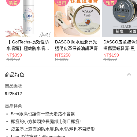
3 期 0 利率 每期
NT$726
21家銀行
6 期 0 利率 每期
NT$363
21家銀行
合作金庫商業銀行
第一商業銀行
華南商業銀行
彰化商業銀行
合作金庫商業銀行
第一商業銀行
購物金
上海商業儲蓄銀行
台北富邦商業銀行
華南商業銀行
彰化商業銀行
國泰世華商業銀行
兆豐國際商業銀行
超商取貨付款
上海商業儲蓄銀行
台北富邦商業銀行
臺灣中小企業銀行
台中商業銀行
國泰世華商業銀行
兆豐國際商業銀行
【 Go!Techs-長效性防
DASCO 防水滋潤亮光
DASCO皮革補色
匯豐（台灣）商業銀行
華泰商業銀行
LINE Pay
臺灣中小企業銀行
台中商業銀行
水噴霧】極效防水噴霧
透明皮革保養油護理膏
擦傷蜜蠟鞋膏-黑
聯邦商業銀行
遠東國際商業銀行
匯豐（台灣）商業銀行
華泰商業銀行
280ml
NT$399
NT$250
NT$199
Apple Pay
元大商業銀行
永豐商業銀行
NT$450
NT$300
NT$250
聯邦商業銀行
遠東國際商業銀行
玉山商業銀行
星展（台灣）商業銀行
元大商業銀行
永豐商業銀行
街口支付
台新國際商業銀行
中國信託商業銀行
玉山商業銀行
星展（台灣）商業銀行
商品特色
台灣樂天信用卡公司
台新國際商業銀行
中國信託商業銀行
悠遊付
商品編號
台灣樂天信用卡公司
Google Pay
9225412
全支付
商品特色
5cm跟高也讓你一整天走路不會累
大哥付你分期
顯瘦的小方楦頭拉長腿部比例且顯瘦!
相關說明
皮革塗上霧面的防水層,防水/防潮也不易變形
【大哥付你分期使用說明】
AFTEE先享後付
1.本服務由台灣大哥大提供，台灣大哥大用戶可立即使用無須另外申請。
Line ID請搜尋：@annsshop