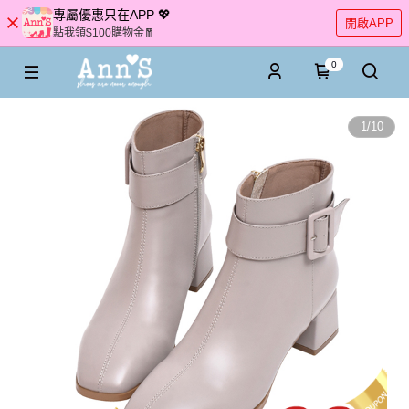
專屬優惠只在APP 💖
開啟APP
點我領$100購物金🧧
0
1
/
10