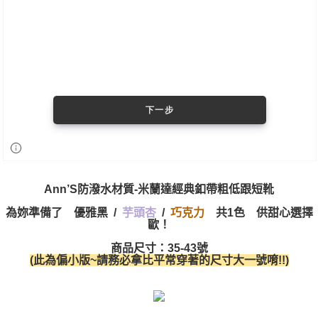
Ann’S防潑水材質-米蘭達經典釦帶粗低跟短靴
為妳準備了 優雅黑 /
/
巧克力
共1色 供甜心選擇
芋頭杏
歐！
商品尺寸：35-43號
(此為偏小版~請務必拿比平常穿著的尺寸大一號唷!!)