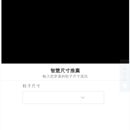
AI
找
尺
寸