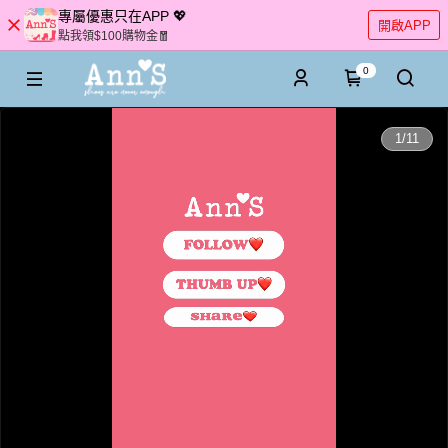
專屬優惠只在APP 💖
開啟APP
點我領$100購物金🧧
0
0:00
1
/
11