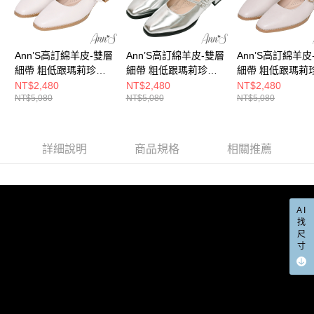
宅配
「AFTEE先享後付」，若未經同意申辦者引起之損失，本公司不負相關責
任。
每筆NT$100，滿NT$999(含以上)免運費
４．使用「AFTEE先享後付」時，將依據個別帳號之用戶狀況，依本公司即
時審查核予不同之上限額度；若仍有額度不足之情形，本公司將視審查結果
國家/地區配送(非順豐配送，勿填寫順豐智能櫃地址)
查看運費
Ann’S高訂綿羊皮-雙層
Ann’S高訂綿羊皮-雙層
Ann’S高訂綿羊皮
請求用戶進行身份認證。
細帶 粗低跟瑪莉珍鞋
細帶 粗低跟瑪莉珍鞋
細帶 粗低跟瑪莉
５．嚴禁一人註冊多個帳號或使用他人資訊註冊。若發現惡意使用之情形，
國家/地區配送(限中國大陸地區)
查看運費
恩沛科技股份有限公司將有權停止該用戶之使用額度並採取法律行動。
3cm-白
3cm-銀
3cm-米白
NT$2,480
NT$2,480
NT$2,480
NT$5,080
NT$5,080
NT$5,080
詳細說明
商品規格
相關推薦
AI
找
尺
寸