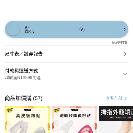
AI
找尺寸
尺寸表／試穿報告
付款與運送方式
超取滿NT$999免運
付款方式
信用卡一次付款
商品加價購 (57)
查看全部
信用卡分期付款
3 期 0 利率 每期
NT$826
21家銀行
6 期 0 利率 每期
NT$413
21家銀行
合作金庫商業銀行
第一商業銀行