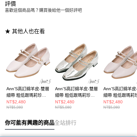
評價
喜歡這個商品嗎？購買後給他一個好評吧
★ 其他人也在看
Ann’S高訂綿羊皮-雙層
Ann’S高訂綿羊皮-雙層
Ann’S高訂綿羊皮
細帶 粗低跟瑪莉珍鞋
細帶 粗低跟瑪莉珍鞋
細帶 粗低跟瑪莉
3cm-白
3cm-銀
3cm-米白
NT$2,480
NT$2,480
NT$2,480
NT$5,080
NT$5,080
NT$5,080
你可能有興趣的商品
全站排行