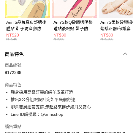
華南商業銀行
彰化商業銀行
合作金庫商業銀行
第一商業銀行
購物金
上海商業儲蓄銀行
台北富邦商業銀行
華南商業銀行
彰化商業銀行
國泰世華商業銀行
兆豐國際商業銀行
超商取貨付款
上海商業儲蓄銀行
台北富邦商業銀行
臺灣中小企業銀行
台中商業銀行
國泰世華商業銀行
兆豐國際商業銀行
Ann’S品牌真皮舒適後
Ann’S軟Q矽膠透明後
Ann’S柔軟矽膠
匯豐（台灣）商業銀行
華泰商業銀行
LINE Pay
臺灣中小企業銀行
台中商業銀行
腫貼-鞋子防磨腳防掉
踵貼後跟貼-鞋子防磨
翻矯正器/保護套
聯邦商業銀行
遠東國際商業銀行
匯豐（台灣）商業銀行
華泰商業銀行
跟大半號專用
腳防掉跟大半號專用
NT$20
NT$30
NT$80
Apple Pay
元大商業銀行
永豐商業銀行
NT$40
NT$60
NT$100
聯邦商業銀行
遠東國際商業銀行
玉山商業銀行
星展（台灣）商業銀行
元大商業銀行
永豐商業銀行
街口支付
台新國際商業銀行
中國信託商業銀行
玉山商業銀行
星展（台灣）商業銀行
商品特色
台灣樂天信用卡公司
台新國際商業銀行
中國信託商業銀行
悠遊付
商品編號
台灣樂天信用卡公司
Google Pay
9172388
全支付
商品特色
鞋身採用高級訂製的綿羊皮革打造
大哥付你分期
推出3公分粗跟設計宛如平底般舒適
相關說明
腳背雙層細帶支撐,走起路來健步如飛又安心
【大哥付你分期使用說明】
AFTEE先享後付
1.本服務由台灣大哥大提供，台灣大哥大用戶可立即使用無須另外申請。
Line ID請搜尋：@annsshop
2.付款方式選擇「大哥付你分期」，訂單成立後會自動跳轉到大哥付的交易
相關說明
流程，驗證手機門號後，選擇欲分期的期數、繳款截止日，確認付款後即完
【關於「AFTEE先享後付」】
銷售重點
成交易。
ATM付款
AFTEE先享後付是「在收到商品之後才付款」的支付方式。 讓您購物簡單