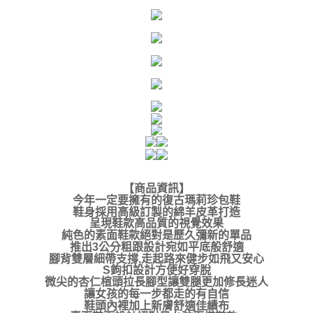
【商品資訊
】
今年一定要擁有的復古瑪莉珍包鞋
鞋身採用高級訂製的綿羊皮革打造
呈現鞋款高品質的視覺效果
純色的素面鞋款絕對是歷久彌新的單品
推出3公分粗跟設計宛如平底般舒適
腳背雙層細帶支撐,走起路來健步如飛又安心
S鉤扣設計方便好穿脫
微尖的杏仁楦頭拉長腳型讓雙腿更加修長迷人
讓女孩的每一步都走的有自信
鞋頭內裡加上新膚舒適佳績布