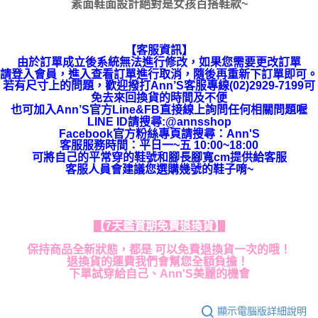
素面鞋面設計絕對是女孩百搭鞋款~
【客服資訊】
由於訂單成立後系統無法進行修改，如果您需要更改訂單
請登入會員，進入查看訂單進行取消，隨後再重新下訂單即可。
若有尺寸上的問題，歡迎撥打Ann’S客服專線(02)2929-7199可
免去來回換貨的時間及不便
也可加入Ann’S官方Line&FB直接線上詢問任何相關問題喔
LINE ID請搜尋:@annsshop
Facebook官方粉絲專頁請搜尋：Ann'S
客服服務時間：平日一~五 10:00~18:00
可將自己的平常穿的鞋號和腳長腳寬cm提供給客服
客服人員會建議您選購幾號的鞋子唷~
【7天鑑賞期免費退換貨】
保持商品全新狀態，都是 可以免費退換貨一次的哦！
退換貨的運費我們會幫您全額負擔！
下單試穿給自己、Ann'S美麗的機會
顯示電腦版詳細說明