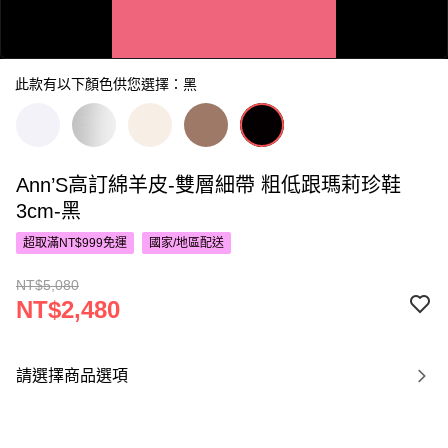
此款有以下顏色供您選擇：黑
Ann’S高訂綿羊皮-雙層細帶 粗低跟瑪莉珍鞋
0:00
3cm-黑
/
0:18
超取滿NT$999免運
國家/地區配送
NT$5,080
NT$2,480
請選擇商品選項