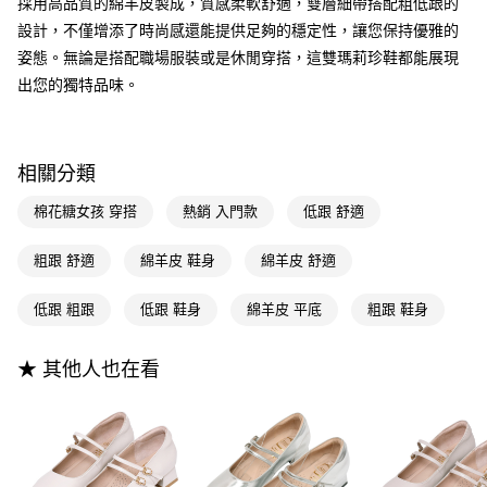
3.實際核准額度、可分期數及費用金額請依後續交易確認頁面所載為準。
採用高品質的綿羊皮製成，質感柔軟舒適，雙層細帶搭配粗低跟的
便利好安心！
4.訂單成立30分鐘內，如未前往確認交易或遇審核未通過，訂單將自動取
設計，不僅增添了時尚感還能提供足夠的穩定性，讓您保持優雅的
１．簡單：不需註冊會員、不需綁卡、不需儲值。
運送方式
消。如遇「轉專審核」未通過狀況，表示未達大哥付你分期系統評分，恕無
２．便利：只要手機號碼，簡訊認證，即可結帳。
姿態。無論是搭配職場服裝或是休閒穿搭，這雙瑪莉珍鞋都能展現
法說明評估內容。
３．安心：先確認商品／服務後，再付款。
全家付款取貨
【繳款方式說明】
出您的獨特品味。
1.分期款項不併入電信帳單，「大哥付你分期」於每月結算日後寄送繳費提
每筆NT$100，滿NT$999(含以上)免運費
【「AFTEE先享後付」結帳流程】
醒簡訊。
１．於結帳方式選擇「AFTEE先享後付」後，將跳轉至「AFTEE先享後付」
2.透過簡訊連結打開帳單後，可選擇「超商條碼／台灣大直營門市／銀行轉
付款後全家取貨
結帳頁面，進行簡訊認證並確認金額後，即可完成結帳。
帳／街口支付／iPASS MONEY」等通路繳費。
２．訂單成立數日內，您將收到繳費通知簡訊。
相關分類
每筆NT$100，滿NT$999(含以上)免運費
３．收到繳費通知簡訊後14天內，點擊此簡訊中的連結，可透過四大超商／
【注意事項】
ATM／網路銀行／等多元方式進行付款，方視為交易完成。
棉花糖女孩 穿搭
熱銷 入門款
低跟 舒適
萊爾富付款取貨
1.本服務係由「台灣大哥大股份有限公司」（以下簡稱本公司）所提供，讓
※ 請注意：結帳手續完成當下不需立刻繳費，但若您需要取消訂單，請聯絡
用戶於交易時，得透過本服務購買商品或服務，並由商店將買賣／分期付款
每筆NT$100，滿NT$999(含以上)免運費
購買商品的店家。未經商家同意取消之訂單仍視為有效，需透過AFTEE先享
買賣價金債權讓與本公司後，依約使用本公司帳單繳交帳款。
粗跟 舒適
綿羊皮 鞋身
綿羊皮 舒適
後付繳納相關費用。
2.基於同意付款使用「大哥付你分期」之契約關係目的，商店將以您的個人
付款後萊爾富取貨
※ 交易是否成功請以「AFTEE先享後付 」之結帳頁面顯示為準，若有關於
資料（包含姓名、電話或地址）提供予台灣大哥大進項蒐集、處理及利用，
是否繳費成功／繳費後需取消欲退款等相關疑問，請聯繫「AFTEE先享後付
低跟 粗跟
低跟 鞋身
綿羊皮 平底
粗跟 鞋身
每筆NT$100，滿NT$999(含以上)免運費
由本公司與您本人進行分期帳單所需資料之確認、核對及更正。
客戶支援中心」
https://netprotections.freshdesk.com/support/home
3.完整用戶服務條款，請詳閱以下連結：
https://oppay.tw/userRule
7-11付款取貨
【注意事項】
★ 其他人也在看
１．透過由恩沛科技股份有限公司提供之「AFTEE先享後付」服務完成之交
每筆NT$100，滿NT$999(含以上)免運費
易，需依本服務之必要範圍內提供個人資料，並將交易相關給付款項請求債
權轉讓予恩沛科技股份有限公司。
付款後7-11取貨
２．關於個人資料處理事宜，請瀏覽以下網址：
每筆NT$100，滿NT$999(含以上)免運費
https://aftee.tw/terms/#terms3
３．未成年的使用者請事先徵得法定代理人或監護人之同意方可使用