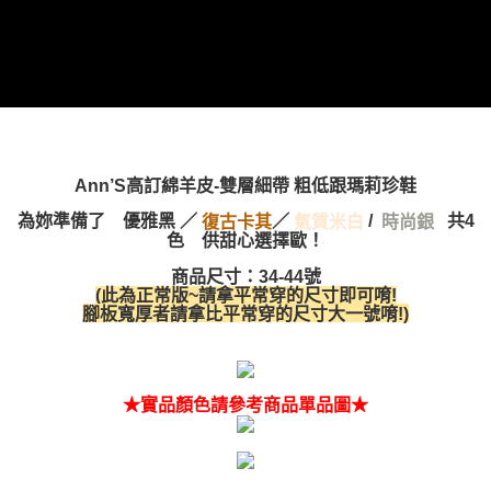
Ann’S高訂綿羊皮-雙層細帶 粗低跟瑪莉珍鞋
為妳準備了 優雅黑 ／
／
/
共4
復古卡其
氣質米白
時尚銀
色 供甜心選擇歐！
商品尺寸：34-44號
(此為正常版~請拿平常穿的尺寸即可唷!
腳板寬厚者請拿比平常穿的尺寸大一號唷!)
★實品顏色請參考商品單品圖★