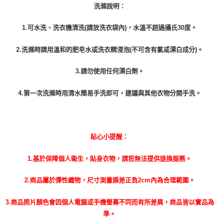
洗滌說明：
1.可水洗、洗衣機清洗(請放洗衣袋內)，水溫不超過攝氏30度。
2.洗滌時請用溫和的肥皂水或洗衣精浸泡(不可含有氯或漂白成分)。
3.請勿使用任何漂白劑。
4.第一次洗滌時用清水簡易手洗即可，建議與其他衣物分開手洗。
貼心小提醒：
1.基於保障個人衛生，貼身衣物，請恕無法提供退換服務。
2.商品屬於彈性織物，尺寸測量誤差正負2cm內為合理範圍。
3.商品照片顏色會因個人電腦或手機螢幕不同而有所差異，商品皆以實品為
準。