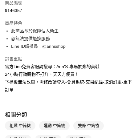
商品編號
信用卡分期付款
9146357
3 期 0 利率 每期
NT$33
21家銀行
商品特色
6 期 0 利率 每期
NT$16
21家銀行
合作金庫商業銀行
第一商業銀行
此商品基於保障個人衛生
華南商業銀行
彰化商業銀行
合作金庫商業銀行
第一商業銀行
購物金
恕無法提供退換服務
上海商業儲蓄銀行
台北富邦商業銀行
華南商業銀行
彰化商業銀行
國泰世華商業銀行
兆豐國際商業銀行
Line ID請搜尋：@annsshop
超商取貨付款
上海商業儲蓄銀行
台北富邦商業銀行
臺灣中小企業銀行
台中商業銀行
國泰世華商業銀行
兆豐國際商業銀行
銷售重點
匯豐（台灣）商業銀行
華泰商業銀行
LINE Pay
臺灣中小企業銀行
台中商業銀行
聯邦商業銀行
遠東國際商業銀行
官方Line免費客服請搜尋：Ann'S-專屬於妳的美鞋
匯豐（台灣）商業銀行
華泰商業銀行
Apple Pay
元大商業銀行
永豐商業銀行
24小時行動購物不打烊，天天方便買！
聯邦商業銀行
遠東國際商業銀行
玉山商業銀行
星展（台灣）商業銀行
元大商業銀行
永豐商業銀行
下標後無法改單，需修改請登入-會員系統-交易紀錄-取消訂單-重下
街口支付
台新國際商業銀行
中國信託商業銀行
玉山商業銀行
星展（台灣）商業銀行
訂單
台灣樂天信用卡公司
台新國際商業銀行
中國信託商業銀行
悠遊付
台灣樂天信用卡公司
Google Pay
相關分類
全支付
粗織 中筒襪
運動 中筒襪
雙條 中筒襪
大哥付你分期
相關說明