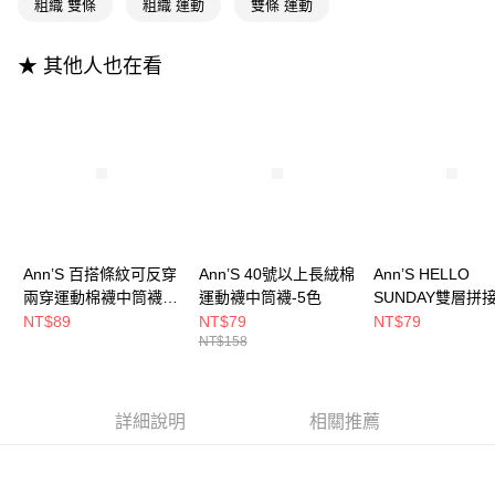
粗織 雙條
粗織 運動
雙條 運動
【大哥付你分期使用說明】
AFTEE先享後付
1.本服務由台灣大哥大提供，台灣大哥大用戶可立即使用無須另外申請。
2.付款方式選擇「大哥付你分期」，訂單成立後會自動跳轉到大哥付的交易
相關說明
★ 其他人也在看
流程，驗證手機門號後，選擇欲分期的期數、繳款截止日，確認付款後即完
【關於「AFTEE先享後付」】
成交易。
ATM付款
AFTEE先享後付是「在收到商品之後才付款」的支付方式。 讓您購物簡單
3.實際核准額度、可分期數及費用金額請依後續交易確認頁面所載為準。
便利好安心！
4.訂單成立30分鐘內，如未前往確認交易或遇審核未通過，訂單將自動取
１．簡單：不需註冊會員、不需綁卡、不需儲值。
運送方式
消。如遇「轉專審核」未通過狀況，表示未達大哥付你分期系統評分，恕無
２．便利：只要手機號碼，簡訊認證，即可結帳。
法說明評估內容。
３．安心：先確認商品／服務後，再付款。
全家付款取貨
【繳款方式說明】
1.分期款項不併入電信帳單，「大哥付你分期」於每月結算日後寄送繳費提
每筆NT$100，滿NT$999(含以上)免運費
【「AFTEE先享後付」結帳流程】
醒簡訊。
１．於結帳方式選擇「AFTEE先享後付」後，將跳轉至「AFTEE先享後付」
2.透過簡訊連結打開帳單後，可選擇「超商條碼／台灣大直營門市／銀行轉
付款後全家取貨
結帳頁面，進行簡訊認證並確認金額後，即可完成結帳。
Ann’S 百搭條紋可反穿
Ann’S 40號以上長絨棉
Ann’S HELLO
帳／街口支付／iPASS MONEY」等通路繳費。
２．訂單成立數日內，您將收到繳費通知簡訊。
每筆NT$100，滿NT$999(含以上)免運費
兩穿運動棉襪中筒襪
運動襪中筒襪-5色
SUNDAY雙層拼
３．收到繳費通知簡訊後14天內，點擊此簡訊中的連結，可透過四大超商／
【注意事項】
-3色
棉襪中筒襪 -3色
NT$89
NT$79
NT$79
ATM／網路銀行／等多元方式進行付款，方視為交易完成。
萊爾富付款取貨
1.本服務係由「台灣大哥大股份有限公司」（以下簡稱本公司）所提供，讓
NT$158
※ 請注意：結帳手續完成當下不需立刻繳費，但若您需要取消訂單，請聯絡
用戶於交易時，得透過本服務購買商品或服務，並由商店將買賣／分期付款
每筆NT$100，滿NT$999(含以上)免運費
購買商品的店家。未經商家同意取消之訂單仍視為有效，需透過AFTEE先享
買賣價金債權讓與本公司後，依約使用本公司帳單繳交帳款。
後付繳納相關費用。
2.基於同意付款使用「大哥付你分期」之契約關係目的，商店將以您的個人
付款後萊爾富取貨
※ 交易是否成功請以「AFTEE先享後付 」之結帳頁面顯示為準，若有關於
資料（包含姓名、電話或地址）提供予台灣大哥大進項蒐集、處理及利用，
詳細說明
相關推薦
是否繳費成功／繳費後需取消欲退款等相關疑問，請聯繫「AFTEE先享後付
每筆NT$100，滿NT$999(含以上)免運費
由本公司與您本人進行分期帳單所需資料之確認、核對及更正。
客戶支援中心」
https://netprotections.freshdesk.com/support/home
3.完整用戶服務條款，請詳閱以下連結：
https://oppay.tw/userRule
7-11付款取貨
【注意事項】