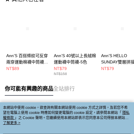
Ann’S 百搭條紋可反穿
Ann’S 40號以上長絨棉
Ann’S HELLO
兩穿運動棉襪中筒襪
運動襪中筒襪-5色
SUNDAY雙層拼
-3色
棉襪中筒襪 -3色
NT$89
NT$79
NT$79
NT$158
你可能有興趣的商品
全站排行
本網站中使用 cookie，欲查詢有關本網站使用 cookie 方式之詳情，及若您不希
熱門標籤
望在電腦上使用 cookie 時應如何變更電腦的 cookie 設定，請參閱本網站「
隱私
權條款
」之 Cookie 聲明。您繼續使用本網站即表示您同意本公司得按本網站使
用條款之 Cookie 聲明使用 cookie。
了解更多 >