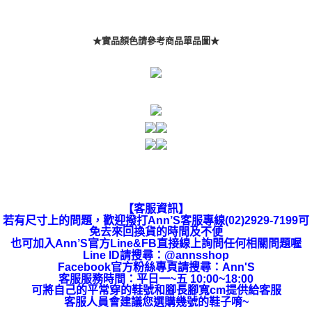
★實品顏色請參考商品單品圖★
【客服資訊】
若有尺寸上的問題，歡迎撥打Ann’S客服專線(02)2929-7199可
免去來回換貨的時間及不便
也可加入Ann’S官方Line&FB直接線上詢問任何相關問題喔
Line ID請搜尋：@annsshop
Facebook官方粉絲專頁請搜尋：Ann'S
客服服務時間：平日一~五 10:00~18:00
可將自己的平常穿的鞋號和腳長腳寬cm提供給客服
客服人員會建議您選購幾號的鞋子唷~