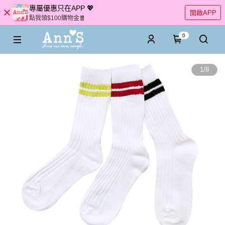
專屬優惠只在APP 💖
開啟APP
點我領$100購物金🧧
0
1
/
8