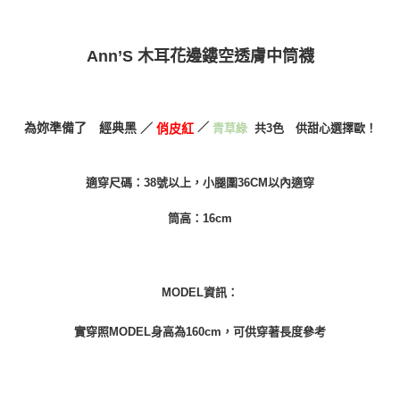
１．透過由恩沛科技股份有限公司提供之「AFTEE先享後付」服務完成之交
每筆NT$100，滿NT$999(含以上)免運費
易，需依本服務之必要範圍內提供個人資料，並將交易相關給付款項請求債
權轉讓予恩沛科技股份有限公司。
付款後7-11取貨
Ann’S 木耳花邊鏤空透膚中筒襪
２．關於個人資料處理事宜，請瀏覽以下網址：
每筆NT$100，滿NT$999(含以上)免運費
https://aftee.tw/terms/#terms3
３．未成年的使用者請事先徵得法定代理人或監護人之同意方可使用
宅配
「AFTEE先享後付」，若未經同意申辦者引起之損失，本公司不負相關責
任。
每筆NT$100，滿NT$999(含以上)免運費
為妳準備了 經典黑 ／
／
共3色 供甜心選擇歐！
青草綠
俏皮紅
４．使用「AFTEE先享後付」時，將依據個別帳號之用戶狀況，依本公司即
時審查核予不同之上限額度；若仍有額度不足之情形，本公司將視審查結果
國家/地區配送(非順豐配送，勿填寫順豐智能櫃地址)
查看運費
請求用戶進行身份認證。
適穿尺碼：38號以上，小腿圍36CM以內適穿
５．嚴禁一人註冊多個帳號或使用他人資訊註冊。若發現惡意使用之情形，
國家/地區配送(限中國大陸地區)
查看運費
恩沛科技股份有限公司將有權停止該用戶之使用額度並採取法律行動。
筒高：16cm
MODEL資訊：
實穿照MODEL身高為160cm，可供穿著長度參考