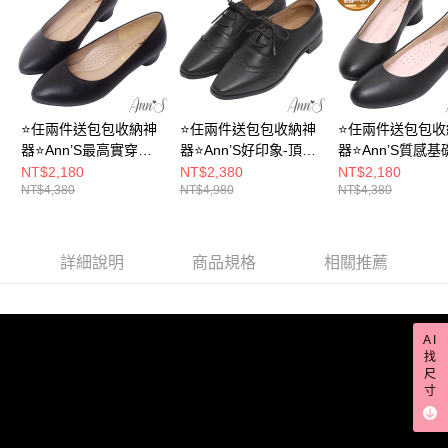
宅配
「AFTEE先享後付」，若未經同意申辦者引起之損失，本公司不負相關責
任。
每筆NT$100，滿NT$999(含以上)免運費
４．使用「AFTEE先享後付」時，將依據個別帳號之用戶狀況，依本公司即
時審查核予不同之上限額度；若仍有額度不足之情形，本公司將視審查結果
國家/地區配送(非順豐配送，勿填寫順豐智能櫃地址)
查看運費
請求用戶進行身份認證。
５．嚴禁一人註冊多個帳號或使用他人資訊註冊。若發現惡意使用之情形，
國家/地區配送(限中國大陸地區)
查看運費
恩沛科技股份有限公司將有權停止該用戶之使用額度並採取法律行動。
⭐任兩件送包包收納神
⭐任兩件送包包收納神
⭐任兩件送包包收
器⭐Ann’S最高實穿性-
器⭐Ann’S好印象-頂級
器⭐Ann’S質感基
頂級小羊皮素面微尖頭
小羊皮真皮 雕花方頭
頂級小羊皮真皮 
NT$2,180
NT$2,380
NT$2,180
NT$4,380
NT$4,980
NT$4,380
低跟包鞋2.5cm-黑(版
平底牛津鞋2.5cm-黑
跟圓頭低跟包鞋3.5
型偏小)
(版型偏小)
黑
詳細說明
商品規格
相關推薦
AI
找
尺
寸