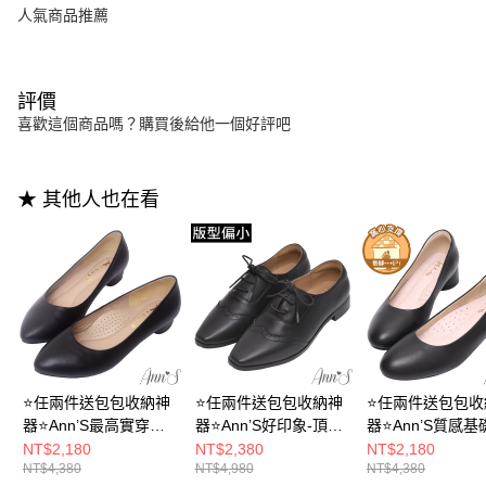
人氣商品推薦
評價
喜歡這個商品嗎？購買後給他一個好評吧
★ 其他人也在看
⭐任兩件送包包收納神
⭐任兩件送包包收納神
⭐任兩件送包包收
器⭐Ann’S最高實穿性-
器⭐Ann’S好印象-頂級
器⭐Ann’S質感基
頂級小羊皮素面微尖頭
小羊皮真皮 雕花方頭
頂級小羊皮真皮 
NT$2,180
NT$2,380
NT$2,180
NT$4,380
NT$4,980
NT$4,380
低跟包鞋2.5cm-黑(版
平底牛津鞋2.5cm-黑
跟圓頭低跟包鞋3.5