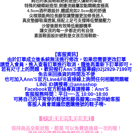
純色的素面鞋款絕對是歷久彌新的單品
特殊的蝴蝶結造型,側邊流線屬妝點精緻度極高
4.5cm酒杯跟設計,體感宛如2.5cm般的舒適
尖楦頭能夠拉長腳型讓雙腿更加修長迷人
真皮墊腳吸濕透氣,搭配上足弓支撐降低雙腿壓力
沙發後跟有效降低磨腳機率
讓女孩的每一步都走的有自信
素面鞋面設計絕對是女孩百搭鞋款~
【客服資訊】
由於訂單成立後系統無法進行修改，如果您需要更改訂單
請登入會員，進入查看訂單進行取消，隨後再重新下訂單即可。
若有尺寸上的問題，歡迎撥打Ann’S客服專線(02)2929-7199可
免去來回換貨的時間及不便
也可加入Ann’S官方Line&FB直接線上詢問任何相關問題喔
LINE ID請搜尋:@annsshop
Facebook官方粉絲專頁請搜尋：Ann'S
客服服務時間：平日一~五 10:00~18:00
可將自己的平常穿的鞋號和腳長腳寬cm提供給客服
客服人員會建議您選購幾號的鞋子唷~
【7天鑑賞期免費退換貨】
保持商品全新狀態，都是 可以免費退換貨一次的哦！