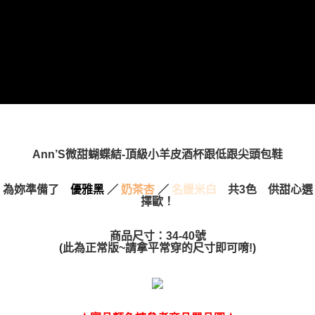
Ann’S微甜蝴蝶結-頂級小羊皮酒杯跟低跟尖頭包鞋
為妳準備了
優雅黑
／
奶茶杏
／
名媛米白
共3色
供甜心選
擇歐！
商品尺寸：34-40號
(此為正常版~請拿平常穿的尺寸即可唷!)