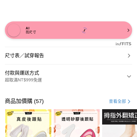
AI
找尺寸
尺寸表／試穿報告
付款與運送方式
超取滿NT$999免運
付款方式
信用卡一次付款
商品加價購 (57)
查看全部
信用卡分期付款
3 期 0 利率 每期
NT$726
21家銀行
6 期 0 利率 每期
NT$363
21家銀行
合作金庫商業銀行
第一商業銀行