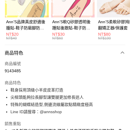
華南商業銀行
彰化商業銀行
合作金庫商業銀行
第一商業銀行
購物金
上海商業儲蓄銀行
台北富邦商業銀行
華南商業銀行
彰化商業銀行
國泰世華商業銀行
兆豐國際商業銀行
超商取貨付款
上海商業儲蓄銀行
台北富邦商業銀行
臺灣中小企業銀行
台中商業銀行
國泰世華商業銀行
兆豐國際商業銀行
Ann’S品牌真皮舒適後
Ann’S軟Q矽膠透明後
Ann’S柔軟矽膠
匯豐（台灣）商業銀行
華泰商業銀行
LINE Pay
臺灣中小企業銀行
台中商業銀行
腫貼-鞋子防磨腳防掉
踵貼後跟貼-鞋子防磨
翻矯正器/保護套
聯邦商業銀行
遠東國際商業銀行
匯豐（台灣）商業銀行
華泰商業銀行
跟大半號專用
腳防掉跟大半號專用
NT$20
NT$30
NT$80
Apple Pay
元大商業銀行
永豐商業銀行
NT$40
NT$60
NT$100
聯邦商業銀行
遠東國際商業銀行
玉山商業銀行
星展（台灣）商業銀行
元大商業銀行
永豐商業銀行
街口支付
台新國際商業銀行
中國信託商業銀行
玉山商業銀行
星展（台灣）商業銀行
商品特色
台灣樂天信用卡公司
台新國際商業銀行
中國信託商業銀行
悠遊付
商品編號
台灣樂天信用卡公司
Google Pay
9143485
全支付
商品特色
鞋身採用頂級小羊皮皮革打造
大哥付你分期
尖楦頭能夠拉長腳型讓雙腿更加修長迷人
相關說明
特殊的蝴蝶結造型,側邊流線屬妝點精緻度極高
【大哥付你分期使用說明】
AFTEE先享後付
1.本服務由台灣大哥大提供，台灣大哥大用戶可立即使用無須另外申請。
Line ID請搜尋：@annsshop
2.付款方式選擇「大哥付你分期」，訂單成立後會自動跳轉到大哥付的交易
相關說明
流程，驗證手機門號後，選擇欲分期的期數、繳款截止日，確認付款後即完
【關於「AFTEE先享後付」】
銷售重點
成交易。
ATM付款
AFTEE先享後付是「在收到商品之後才付款」的支付方式。 讓您購物簡單