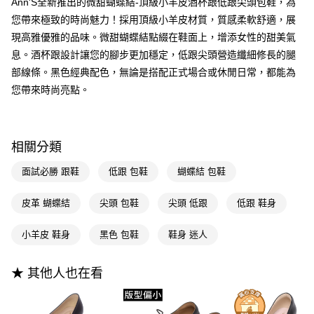
3.實際核准額度、可分期數及費用金額請依後續交易確認頁面所載為準。
Ann'S全新推出的微甜蝴蝶結-頂級小羊皮酒杯跟低跟尖頭包鞋，為
便利好安心！
4.訂單成立30分鐘內，如未前往確認交易或遇審核未通過，訂單將自動取
您帶來極致的時尚魅力！採用頂級小羊皮材質，質感柔軟舒適，展
１．簡單：不需註冊會員、不需綁卡、不需儲值。
運送方式
消。如遇「轉專審核」未通過狀況，表示未達大哥付你分期系統評分，恕無
２．便利：只要手機號碼，簡訊認證，即可結帳。
現高雅優雅的品味。微甜蝴蝶結點綴在鞋面上，增添女性的甜美氣
法說明評估內容。
３．安心：先確認商品／服務後，再付款。
全家付款取貨
【繳款方式說明】
息。酒杯跟設計讓您的腳步更加穩定，低跟尖頭營造纖細修長的腿
1.分期款項不併入電信帳單，「大哥付你分期」於每月結算日後寄送繳費提
每筆NT$100，滿NT$999(含以上)免運費
【「AFTEE先享後付」結帳流程】
部線條。黑色經典配色，無論是搭配正式場合或休閒日常，都能為
醒簡訊。
１．於結帳方式選擇「AFTEE先享後付」後，將跳轉至「AFTEE先享後付」
您帶來時尚亮點。
2.透過簡訊連結打開帳單後，可選擇「超商條碼／台灣大直營門市／銀行轉
付款後全家取貨
結帳頁面，進行簡訊認證並確認金額後，即可完成結帳。
帳／街口支付／iPASS MONEY」等通路繳費。
２．訂單成立數日內，您將收到繳費通知簡訊。
每筆NT$100，滿NT$999(含以上)免運費
３．收到繳費通知簡訊後14天內，點擊此簡訊中的連結，可透過四大超商／
【注意事項】
ATM／網路銀行／等多元方式進行付款，方視為交易完成。
萊爾富付款取貨
1.本服務係由「台灣大哥大股份有限公司」（以下簡稱本公司）所提供，讓
相關分類
※ 請注意：結帳手續完成當下不需立刻繳費，但若您需要取消訂單，請聯絡
用戶於交易時，得透過本服務購買商品或服務，並由商店將買賣／分期付款
每筆NT$100，滿NT$999(含以上)免運費
購買商品的店家。未經商家同意取消之訂單仍視為有效，需透過AFTEE先享
買賣價金債權讓與本公司後，依約使用本公司帳單繳交帳款。
後付繳納相關費用。
面試必勝 跟鞋
低跟 包鞋
蝴蝶結 包鞋
2.基於同意付款使用「大哥付你分期」之契約關係目的，商店將以您的個人
付款後萊爾富取貨
※ 交易是否成功請以「AFTEE先享後付 」之結帳頁面顯示為準，若有關於
資料（包含姓名、電話或地址）提供予台灣大哥大進項蒐集、處理及利用，
是否繳費成功／繳費後需取消欲退款等相關疑問，請聯繫「AFTEE先享後付
每筆NT$100，滿NT$999(含以上)免運費
皮革 蝴蝶結
尖頭 包鞋
尖頭 低跟
低跟 鞋身
由本公司與您本人進行分期帳單所需資料之確認、核對及更正。
客戶支援中心」
https://netprotections.freshdesk.com/support/home
3.完整用戶服務條款，請詳閱以下連結：
https://oppay.tw/userRule
7-11付款取貨
【注意事項】
小羊皮 鞋身
黑色 包鞋
鞋身 迷人
１．透過由恩沛科技股份有限公司提供之「AFTEE先享後付」服務完成之交
每筆NT$100，滿NT$999(含以上)免運費
易，需依本服務之必要範圍內提供個人資料，並將交易相關給付款項請求債
★ 其他人也在看
權轉讓予恩沛科技股份有限公司。
付款後7-11取貨
２．關於個人資料處理事宜，請瀏覽以下網址：
每筆NT$100，滿NT$999(含以上)免運費
https://aftee.tw/terms/#terms3
３．未成年的使用者請事先徵得法定代理人或監護人之同意方可使用