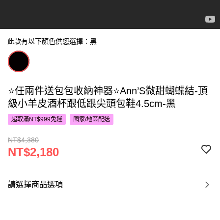
此款有以下顏色供您選擇：黑
⭐任兩件送包包收納神器⭐Ann’S微甜蝴蝶結-頂
級小羊皮酒杯跟低跟尖頭包鞋4.5cm-黑
超取滿NT$999免運
國家/地區配送
NT$4,380
NT$2,180
請選擇商品選項