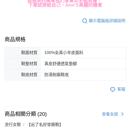
退換貨的運費我們會幫您全額負擔！
下單試穿給自己、Ann'S美麗的機會
顯示電腦版詳細說明
商品規格
鞋面材質
100%全真小羊皮面料
鞋墊材質
真皮舒適透氣墊腳
鞋底材質
防滑耐磨鞋底
客服
商品相關分類 (20)
查看全部
流行女鞋
【出了名好穿跟鞋】