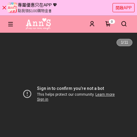
專屬優惠只在APP 💖
開啟APP
點我領$100購物金🧧
0
1
/
11