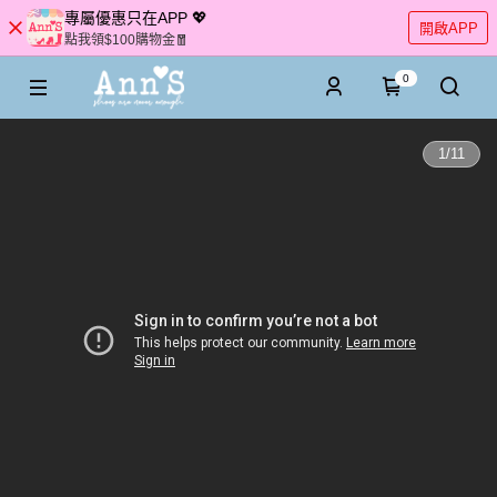
專屬優惠只在APP 💖
開啟APP
點我領$100購物金🧧
0
1
/
11