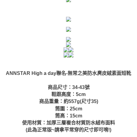
High a day聯名-
無常之美防水麂皮絨素面短靴
ANNSTAR
商品尺寸：34-43號
鞋跟高度：5cm
商品重量：約557g(尺寸35)
筒圍：25cm
筒高：15cm
使用材質：
加厚三層複合材質防水絨布面料
(此為正常版~請拿平常穿的尺寸即可唷!)