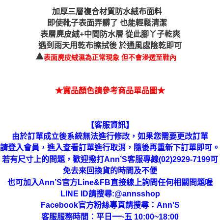
加厚三層複合材質防水絨布面料
即使靴子表面弄髒了 也能輕鬆清潔
從此腳丫子乾爽
表層麂皮絨+中間防水層
遇到雨天用乾布擦拭後 於通風處陰乾即可
🔺
表面麂皮絨濕為正常現象 但不會滲透至鞋內
★實品顏色請參考商品單品圖★
【客服資訊】
由於訂單成立後系統無法進行修改，如果您需要更改訂單
進行取消，隨後再重新下訂單即可。
請登入會員，進入查看訂單
若有尺寸上的問題，歡迎撥打Ann’S客服專線(02)2929-7199可
免去來回換貨的時間及不便
也可加入Ann’S官方Line&FB直接線上詢問任何相關問題喔
LINE ID請搜尋:@annsshop
Facebook官方粉絲專頁請搜尋：Ann'S
客服服務時間：平日一~五 10:00~18:00