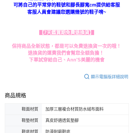
可將自己的平常穿的鞋號和腳長腳寬cm提供給客服
客服人員會建議您選購幾號的鞋子唷~
【7天鑑賞期免費退換貨】
保持商品全新狀態，都是可以免費退換貨一次的哦！
退換貨的運費我們會幫您全額負擔！
下單試穿給自己、Ann'S美麗的機會
顯示電腦版詳細說明
商品規格
鞋面材質
加厚三層複合材質防水絨布面料
鞋墊材質
真皮舒適透氣墊腳
鞋底材質
防滑耐磨鞋底