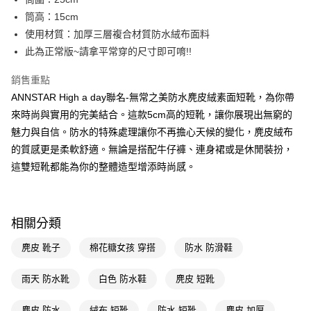
2.付款方式選擇「大哥付你分期」，訂單成立後會自動跳轉到大哥付的交易
相關說明
筒高：15cm
流程，驗證手機門號後，選擇欲分期的期數、繳款截止日，確認付款後即完
【關於「AFTEE先享後付」】
成交易。
使用材質：加厚三層複合材質防水絨布面料
ATM付款
AFTEE先享後付是「在收到商品之後才付款」的支付方式。 讓您購物簡單
3.實際核准額度、可分期數及費用金額請依後續交易確認頁面所載為準。
便利好安心！
此為正常版~請拿平常穿的尺寸即可唷!!
4.訂單成立30分鐘內，如未前往確認交易或遇審核未通過，訂單將自動取
１．簡單：不需註冊會員、不需綁卡、不需儲值。
運送方式
消。如遇「轉專審核」未通過狀況，表示未達大哥付你分期系統評分，恕無
２．便利：只要手機號碼，簡訊認證，即可結帳。
銷售重點
法說明評估內容。
３．安心：先確認商品／服務後，再付款。
全家付款取貨
【繳款方式說明】
ANNSTAR High a day聯名-無常之美防水麂皮絨素面短靴，為你帶
1.分期款項不併入電信帳單，「大哥付你分期」於每月結算日後寄送繳費提
每筆NT$100，滿NT$999(含以上)免運費
【「AFTEE先享後付」結帳流程】
來時尚與實用的完美結合。這款5cm高的短靴，讓你展現出無窮的
醒簡訊。
１．於結帳方式選擇「AFTEE先享後付」後，將跳轉至「AFTEE先享後付」
魅力與自信。防水的特殊處理讓你不再擔心天候的變化，麂皮絨布
2.透過簡訊連結打開帳單後，可選擇「超商條碼／台灣大直營門市／銀行轉
付款後全家取貨
結帳頁面，進行簡訊認證並確認金額後，即可完成結帳。
帳／街口支付／iPASS MONEY」等通路繳費。
的質感更是柔軟舒適。無論是搭配牛仔褲、連身裙或是休閒裝扮，
２．訂單成立數日內，您將收到繳費通知簡訊。
每筆NT$100，滿NT$999(含以上)免運費
３．收到繳費通知簡訊後14天內，點擊此簡訊中的連結，可透過四大超商／
這雙短靴都能為你的整體造型增添時尚感。
【注意事項】
ATM／網路銀行／等多元方式進行付款，方視為交易完成。
萊爾富付款取貨
1.本服務係由「台灣大哥大股份有限公司」（以下簡稱本公司）所提供，讓
※ 請注意：結帳手續完成當下不需立刻繳費，但若您需要取消訂單，請聯絡
用戶於交易時，得透過本服務購買商品或服務，並由商店將買賣／分期付款
每筆NT$100，滿NT$999(含以上)免運費
購買商品的店家。未經商家同意取消之訂單仍視為有效，需透過AFTEE先享
買賣價金債權讓與本公司後，依約使用本公司帳單繳交帳款。
後付繳納相關費用。
2.基於同意付款使用「大哥付你分期」之契約關係目的，商店將以您的個人
相關分類
付款後萊爾富取貨
※ 交易是否成功請以「AFTEE先享後付 」之結帳頁面顯示為準，若有關於
資料（包含姓名、電話或地址）提供予台灣大哥大進項蒐集、處理及利用，
是否繳費成功／繳費後需取消欲退款等相關疑問，請聯繫「AFTEE先享後付
每筆NT$100，滿NT$999(含以上)免運費
由本公司與您本人進行分期帳單所需資料之確認、核對及更正。
麂皮 靴子
棉花糖女孩 穿搭
防水 防滑鞋
客戶支援中心」
https://netprotections.freshdesk.com/support/home
3.完整用戶服務條款，請詳閱以下連結：
https://oppay.tw/userRule
7-11付款取貨
【注意事項】
雨天 防水靴
白色 防水鞋
麂皮 短靴
１．透過由恩沛科技股份有限公司提供之「AFTEE先享後付」服務完成之交
每筆NT$100，滿NT$999(含以上)免運費
易，需依本服務之必要範圍內提供個人資料，並將交易相關給付款項請求債
麂皮 防水
絨布 短靴
防水 短靴
麂皮 加厚