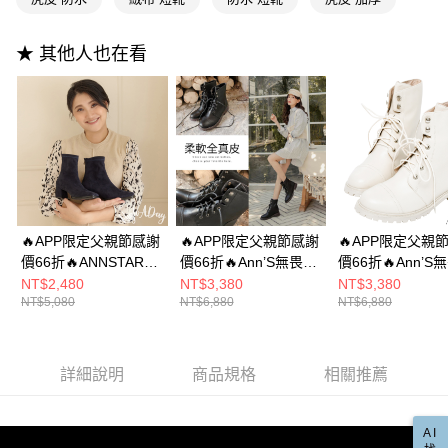
權轉讓予恩沛科技股份有限公司。
付款後7-11取貨
２．關於個人資料處理事宜，請瀏覽以下網址：
每筆NT$100，滿NT$999(含以上)免運費
https://aftee.tw/terms/#terms3
★ 其他人也在看
３．未成年的使用者請事先徵得法定代理人或監護人之同意方可使用
宅配
「AFTEE先享後付」，若未經同意申辦者引起之損失，本公司不負相關責
任。
每筆NT$100，滿NT$999(含以上)免運費
４．使用「AFTEE先享後付」時，將依據個別帳號之用戶狀況，依本公司即
時審查核予不同之上限額度；若仍有額度不足之情形，本公司將視審查結果
國家/地區配送(非順豐配送，勿填寫順豐智能櫃地址)
查看運費
請求用戶進行身份認證。
５．嚴禁一人註冊多個帳號或使用他人資訊註冊。若發現惡意使用之情形，
國家/地區配送(限中國大陸地區)
查看運費
恩沛科技股份有限公司將有權停止該用戶之使用額度並採取法律行動。
🔥APP限定父親節感謝
🔥APP限定父親節感謝
🔥APP限定父親
價66折🔥ANNSTAR
價66折🔥Ann’S無畏經
價66折🔥Ann’S
High a day聯名-無常
典-帥氣6孔綁帶小羊皮
典-帥氣6孔綁帶
NT$2,480
NT$3,380
NT$3,380
NT$5,080
NT$6,880
NT$6,880
之美防水麂皮絨素面短
短靴3.5cm-黑
短靴3.5cm-白
靴5cm-深藍
詳細說明
商品規格
相關推薦
AI