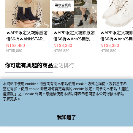
🔥APP限定父親節感謝
🔥APP限定父親節感謝
🔥APP限定父親
價66折🔥ANNSTAR
價66折🔥Ann’S無畏經
價66折🔥Ann’S
High a day聯名-無常
典-帥氣6孔綁帶小羊皮
典-帥氣6孔綁帶
NT$2,480
NT$3,380
NT$3,380
NT$5,080
NT$6,880
NT$6,880
之美防水麂皮絨素面短
短靴3.5cm-黑
短靴3.5cm-白
靴5cm-深藍
你可能有興趣的商品
全站排行
本網站中使用 cookie，欲查詢有關本網站使用 cookie 方式之詳情，及若您不希
熱門標籤
望在電腦上使用 cookie 時應如何變更電腦的 cookie 設定，請參閱本網站「
隱私
權條款
」之 Cookie 聲明。您繼續使用本網站即表示您同意本公司得按本網站使
用條款之 Cookie 聲明使用 cookie。
了解更多 >
我知道了