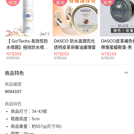
3 期 0 利率 每期
NT$826
21家銀行
6 期 0 利率 每期
NT$413
21家銀行
合作金庫商業銀行
第一商業銀行
華南商業銀行
彰化商業銀行
合作金庫商業銀行
第一商業銀行
購物金
上海商業儲蓄銀行
台北富邦商業銀行
華南商業銀行
彰化商業銀行
國泰世華商業銀行
兆豐國際商業銀行
超商取貨付款
上海商業儲蓄銀行
台北富邦商業銀行
臺灣中小企業銀行
台中商業銀行
國泰世華商業銀行
兆豐國際商業銀行
【 Go!Techs-長效性防
DASCO 防水滋潤亮光
DASCO皮革補色
匯豐（台灣）商業銀行
華泰商業銀行
LINE Pay
臺灣中小企業銀行
台中商業銀行
水噴霧】極效防水噴霧
透明皮革保養油護理膏
擦傷蜜蠟鞋膏-黑
聯邦商業銀行
遠東國際商業銀行
匯豐（台灣）商業銀行
華泰商業銀行
280ml
NT$399
NT$250
NT$199
Apple Pay
元大商業銀行
永豐商業銀行
NT$450
NT$300
NT$250
聯邦商業銀行
遠東國際商業銀行
玉山商業銀行
星展（台灣）商業銀行
元大商業銀行
永豐商業銀行
街口支付
台新國際商業銀行
中國信託商業銀行
玉山商業銀行
星展（台灣）商業銀行
商品特色
台灣樂天信用卡公司
台新國際商業銀行
中國信託商業銀行
悠遊付
商品編號
台灣樂天信用卡公司
Google Pay
9094337
全支付
商品特色
商品尺寸：34-43號
大哥付你分期
鞋跟高度：5cm
相關說明
商品重量：約557g(尺寸35)
【大哥付你分期使用說明】
AFTEE先享後付
1.本服務由台灣大哥大提供，台灣大哥大用戶可立即使用無須另外申請。
筒圍：25cm