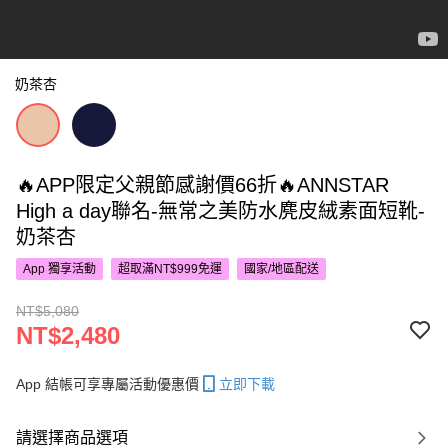
奶茶杏
🔥APP限定父親節感謝價66折🔥ANNSTAR
High a day聯名-無常之美防水麂皮絨素面短靴-
奶茶杏
App 獨享活動
超取滿NT$999免運
國家/地區配送
NT$5,080
NT$2,480
App 結帳可享專屬活動優惠價
立即下載
請選擇商品選項