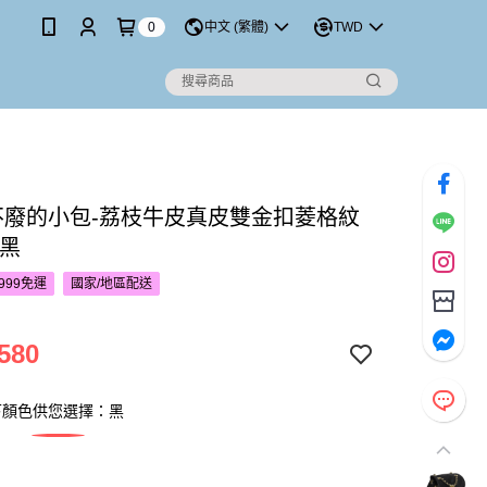
0
中文 (繁體)
TWD
’S不廢的小包-荔枝牛皮真皮雙金扣菱格紋
-黑
999免運
國家/地區配送
580
下顏色供您選擇：黑