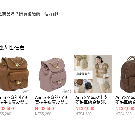
個商品嗎？購買後給他一個好評吧
其他人也在看
nn’S不廢的小包-
Ann’S不廢的小包-
Ann’S全真皮牛皮
Ann’S全
枝牛皮真皮雙金
荔枝牛皮真皮雙金
菱格車線金鍊迷你
菱格車線
菱格紋後背包-棕
扣菱格紋後背包-紫
後背包-杏
後背包-咖
$2,580
NT$2,580
NT$2,080
NT$2,080
$5,280
NT$5,280
NT$4,380
NT$4,380