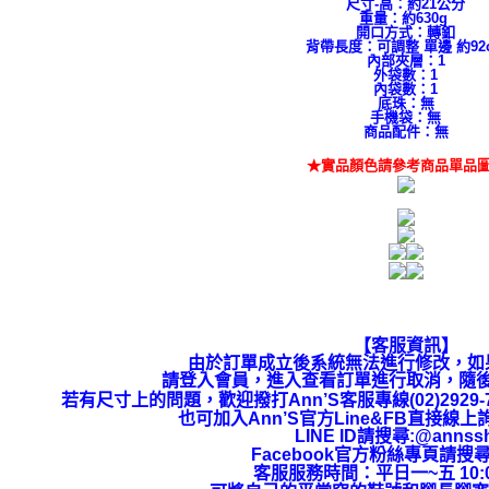
尺寸-高：約21公分
重量：約630g
開口方式：轉釦
背帶長度：可調整 單邊 約92
內部夾層：1
外袋數：1
內袋數：1
底珠：無
手機袋：無
商品配件：無
★實品顏色請參考商品單品
【客服資訊】
由於訂單成立後系統無法進行修改，如
請登入會員，進入查看訂單
進行取消，隨
若有尺寸上的問題，歡迎撥打Ann’S客服專線(02)292
也可加入Ann’S官方Line&FB直接線
LINE ID請搜尋:@annss
Facebook官方粉絲專頁請搜尋
客服服務時間：平日一~五 10:00