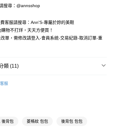
業儲蓄銀行
台北富邦商業銀行
業銀行
彰化商業銀行
ID請搜尋：@annsshop
華商業銀行
兆豐國際商業銀行
付款
業儲蓄銀行
台北富邦商業銀行
小企業銀行
台中商業銀行
華商業銀行
兆豐國際商業銀行
台灣）商業銀行
華泰商業銀行
e免費客服請搜尋：Ann'S-專屬於妳的美鞋
小企業銀行
台中商業銀行
業銀行
遠東國際商業銀行
動購物不打烊，天天方便買！
台灣）商業銀行
華泰商業銀行
業銀行
永豐商業銀行
業銀行
遠東國際商業銀行
改單，需修改請登入-會員系統-交易紀錄-取消訂單-重
業銀行
星展（台灣）商業銀行
業銀行
永豐商業銀行
際商業銀行
中國信託商業銀行
業銀行
星展（台灣）商業銀行
天信用卡公司
際商業銀行
中國信託商業銀行
天信用卡公司
類 (11)
y
真皮包
客服
推薦
分期
你分期使用說明】
黑色
享後付
由台灣大哥大提供，台灣大哥大用戶可立即使用無須另外申請。
式選擇「大哥付你分期」，訂單成立後會自動跳轉到大哥付的交易
貨專區
 後背包
菱格紋 包包
後背包 包包
證手機門號後，選擇欲分期的期數、繳款截止日，確認付款後即
FTEE先享後付」】
。
先享後付是「在收到商品之後才付款」的支付方式。 讓您購物簡單
後背包
准額度、可分期數及費用金額請依後續交易確認頁面所載為準。
心！
立30分鐘內，如未前往確認交易或遇審核未通過，訂單將自動取