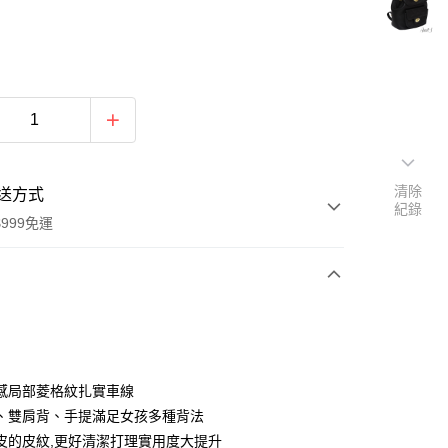
清除
送方式
紀錄
999免運
次付款
期付款
0 利率 每期
NT$860
21家銀行
感局部菱格紋扎實車線
0 利率 每期
NT$430
21家銀行
庫商業銀行
第一商業銀行
、雙肩背、手提滿足女孩多種背法
業銀行
彰化商業銀行
皮的皮紋,更好清潔打理實用度大提升
庫商業銀行
第一商業銀行