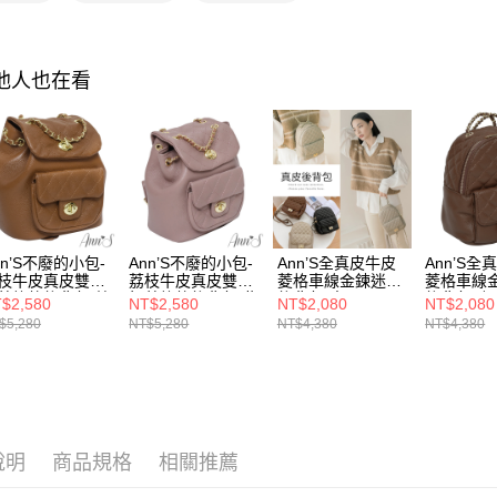
選材質
１．簡單
消。如遇
２．便利
運送方式
選材質
無法說明
３．安心
【繳款方
全家付款
選材質
其他人也在看
1.分期款
【「AFT
醒簡訊。
每筆NT$1
１．於結帳
海外港澳
2.透過簡
付」結帳
帳／街口支
付款後全
２．訂單
★真皮包
３．收到繳
每筆NT$1
【注意事
／ATM／
1.本服務
※ 請注意
萊爾富付
用戶於交
絡購買商品
款買賣價
先享後付
每筆NT$1
2.基於同
※ 交易是
nn’S不廢的小包-
Ann’S不廢的小包-
Ann’S全真皮牛皮
Ann’S全
資料（包
枝牛皮真皮雙金
荔枝牛皮真皮雙金
菱格車線金鍊迷你
菱格車線
是否繳費成
付款後萊
用，由本
菱格紋後背包-棕
扣菱格紋後背包-紫
後背包-杏
後背包-咖
付客戶支
$2,580
NT$2,580
NT$2,080
NT$2,080
每筆NT$1
3.完整用
$5,280
NT$5,280
NT$4,380
NT$4,380
【注意事
7-11付款
１．透過由
交易，需
每筆NT$1
求債權轉
２．關於
付款後7-1
https://aft
每筆NT$1
說明
商品規格
相關推薦
３．未成
「AFTE