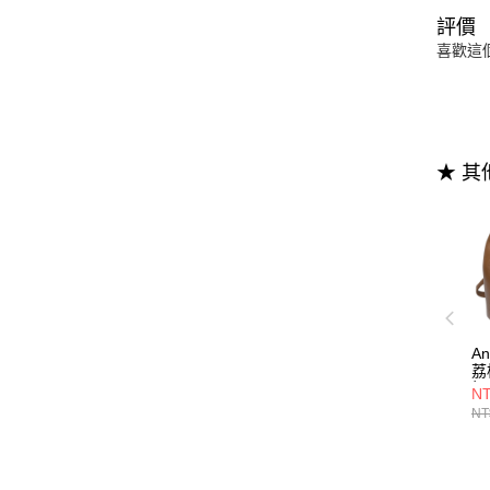
評價
喜歡這
★ 
A
荔
扣
NT
NT