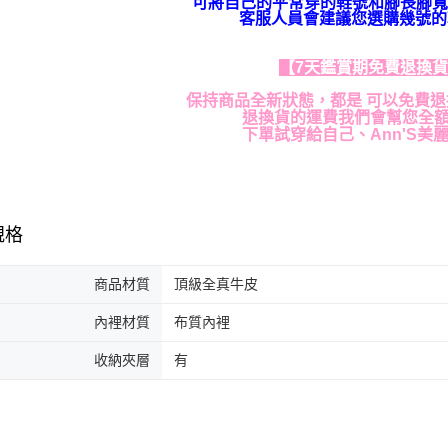
可將自己的平常穿的鞋號和腳長腳寬
客服人員會建議您選購幾號的
【7天鑑賞期免費退換
保持商品全新狀態，都是 可以免費
退換貨的運費我們會幫您全
下單試穿給自己、Ann'S美
規格
商品材質
頂級全真牛皮
內裡材質
布質內裡
收納夾層
有