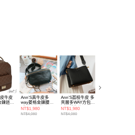
真皮牛皮
Ann’S真牛皮多
Ann’S荔枝牛皮 多
✨NEW✨Ann’S韓
金鍊迷你
way菱格金鍊腰包
夾層多WAY方包
系高級感－真皮牛
(背帶可調整)-黑
(附3種背帶)-黑
麂皮金屬鍊大容量
NT$1,980
NT$1,980
NT$3,280
肩背包-黑
NT$4,080
NT$4,080
NT$6,580