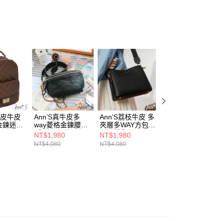
真皮
：不需註冊會員、不需綁卡、不需儲值。
「轉專審核」未通過狀況，表示未達大哥付你分期系統評分，恕
：只要手機號碼，簡訊認證，即可結帳。
格紋
評估內容。
：先確認商品／服務後，再付款。
式說明】
取貨
鉚釘鍊帶
項不併入電信帳單，「大哥付你分期」於每月結算日後寄送繳費提
EE先享後付」結帳流程】
00，滿NT$999(含以上)免運費
方式選擇「AFTEE先享後付」後，將跳轉至「AFTEE先享後
直送專區
訊連結打開帳單後，可選擇「超商條碼／台灣大直營門市／銀行轉
頁面，進行簡訊認證並確認金額後，即可完成結帳。
付／iPASS MONEY」等通路繳費。
家取貨
成立數日內，您將收到繳費通知簡訊。
包新登場
費通知簡訊後14天內，點擊此簡訊中的連結，可透過四大超商
00，滿NT$999(含以上)免運費
項】
網路銀行／等多元方式進行付款，方視為交易完成。
係由「台灣大哥大股份有限公司」（以下簡稱本公司）所提供，讓
：結帳手續完成當下不需立刻繳費，但若您需要取消訂單，請聯
款取貨
易時，得透過本服務購買商品或服務，並由商店將買賣／分期付
的店家。未經商家同意取消之訂單仍視為有效，需透過AFTEE
金債權讓與本公司後，依約使用本公司帳單繳交帳款。
繳納相關費用。
00，滿NT$999(含以上)免運費
意付款使用「大哥付你分期」之契約關係目的，商店將以您的個人
否成功請以「AFTEE先享後付 」之結帳頁面顯示為準，若有關於
真皮牛皮
Ann’S真牛皮多
Ann’S荔枝牛皮 多
✨NEW✨Ann’S韓
含姓名、電話或地址）提供予台灣大哥大進項蒐集、處理及利
金鍊迷你
way菱格金鍊腰包
夾層多WAY方包
系高級感－真皮牛
功／繳費後需取消欲退款等相關疑問，請聯繫「AFTEE先享後
爾富取貨
公司與您本人進行分期帳單所需資料之確認、核對及更正。
(背帶可調整)-黑
(附3種背帶)-黑
麂皮金屬鍊大容量
援中心」
https://netprotections.freshdesk.com/support/home
NT$1,980
NT$1,980
NT$3,280
00，滿NT$999(含以上)免運費
肩背包-黑
戶服務條款，請詳閱以下連結：
https://oppay.tw/userRule
NT$4,080
NT$4,080
NT$6,580
項】
取貨
恩沛科技股份有限公司提供之「AFTEE先享後付」服務完成之
依本服務之必要範圍內提供個人資料，並將交易相關給付款項請
00，滿NT$999(含以上)免運費
讓予恩沛科技股份有限公司。
個人資料處理事宜，請瀏覽以下網址：
1取貨
ee.tw/terms/#terms3
00，滿NT$999(含以上)免運費
年的使用者請事先徵得法定代理人或監護人之同意方可使用
E先享後付」，若未經同意申辦者引起之損失，本公司不負相關責