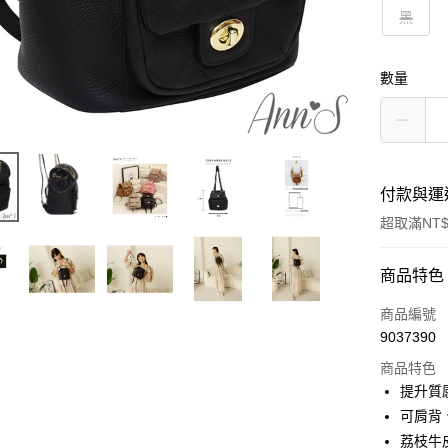
黑
數量
付款與運
超取滿NT$
付款方式
商品特色
信用卡一
商品編號
9037390
信用卡分
商品特色
3 期 
提升質
6 期 
合作金
可肩背
華南商
荔枝牛
合作金
購物金