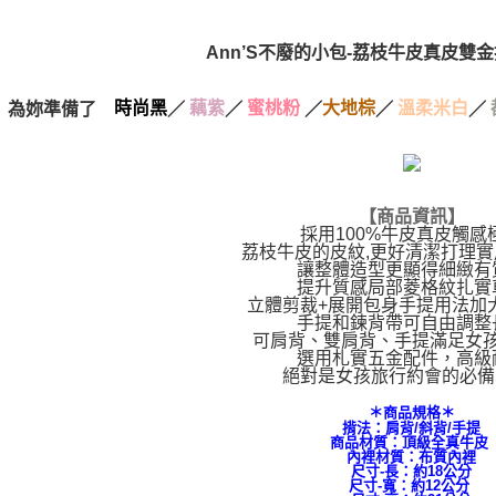
宅配
任。
４．使用「
每筆NT$1
即時審查
Ann’S不廢的小包-荔枝牛皮真皮雙
結果請求
國家/地區
５．嚴禁
形，恩沛
為妳準備了
時尚黑
／
藕紫
／
蜜桃粉
／
大地棕
／
溫柔米白
／
國家/地區
動。
【商品資訊】
採用100%牛皮真皮觸感
荔枝牛皮的皮紋,更好清潔打理
讓整體造型更顯得細緻有
提升質感局部菱格紋扎實
立體剪裁+展開包身手提用法加
手提和鍊背帶可自由調整
可肩背、雙肩背、手提滿足女
選用札實五金配件，高級
絕對是女孩旅行約會的必備
＊商品規格＊
揹法：肩背/斜背/手提
商品材質：頂級全真牛皮
內裡材質：布質內裡
尺寸-長：約18公分
尺寸-寬：約12公分