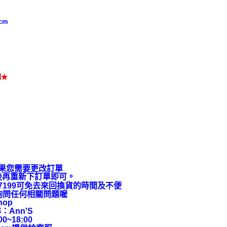
cm
圖★
果您需要更改訂單
後再重新下訂單即可。
9-7199可免去來回換貨的時間及不便
上詢問任何相關問題喔
hop
：Ann'S
~18:00