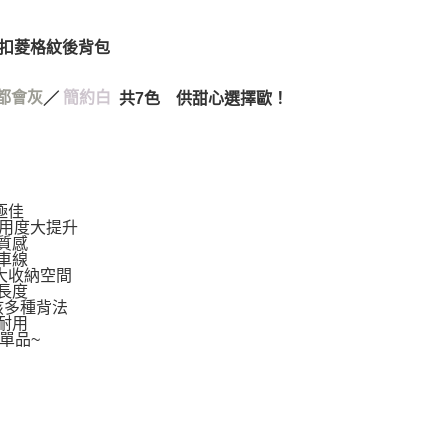
AFTEE先享後付」時，將依據個別帳號之用戶狀況，依本公司
00，滿NT$999(含以上)免運費
核予不同之上限額度；若仍有額度不足之情形，本公司將視審查
金扣菱格紋後背包
用戶進行身份認證。
配送(非順豐配送，勿填寫順豐智能櫃地址)
查看運費
一人註冊多個帳號或使用他人資訊註冊。若發現惡意使用之情
科技股份有限公司將有權停止該用戶之使用額度並採取法律行
都會灰
／
簡約白
共7色 供甜心選擇歐！
配送(限中國大陸地區)
查看運費
極佳
實用度大提升
質感
車線
大收納空間
長度
孩多種背法
耐用
單品~