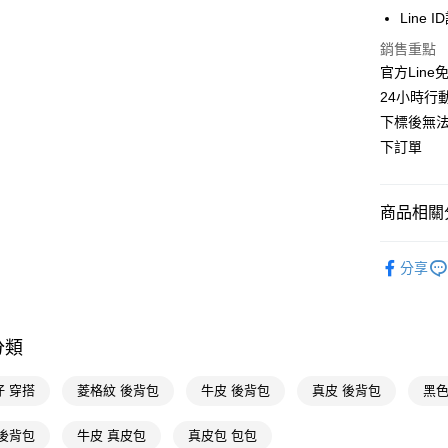
上海商
華南商
Line 
國泰世
超商取貨
上海商
銷售重點
臺灣中
國泰世
匯豐（
官方Lin
LINE Pay
臺灣中
聯邦商
24小時行
匯豐（
Apple Pay
元大商
聯邦商
下標後無法
玉山商
元大商
街口支付
下訂單
台新國
玉山商
台灣樂
台新國
悠遊付
台灣樂
商品相關分
Google Pa
包包系列
全支付
分享
人氣商品
大哥付你
本周新品
相關說明
【大哥付
分類
選顏色
AFTEE先
1.本服務
2.付款方
相關說明
不用等現
仔 穿搭
菱格紋 後背包
牛皮 後背包
真皮 後背包
黑色
流程，驗
【關於「A
ATM付款
完成交易
AFTEE
包包系列
3.實際核
便利好安
 後背包
牛皮 真皮包
真皮包 包包
4.訂單成