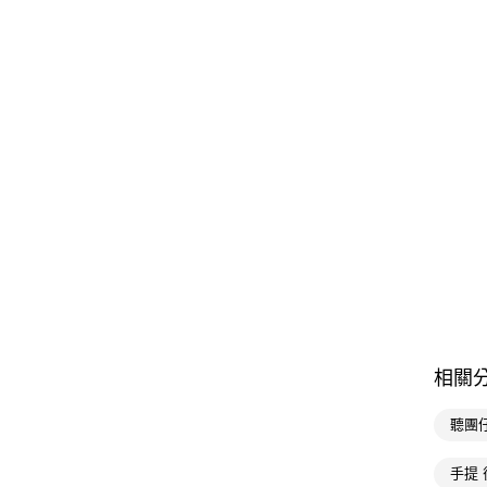
相關
聽團
手提