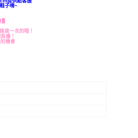
cm提供給客服
鞋子唷~
貨】
退換貨一次的哦！
額負擔！
麗的機會