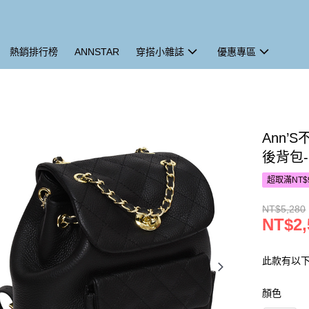
熱銷排行榜
ANNSTAR
穿搭小雜誌
優惠專區
Ann
後背包
超取滿NT$
NT$5,280
NT$2,
此款有以
顏色