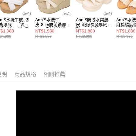
絡購買商品
款買賣價
先享後付
每筆NT$1
★3M水洗
2.基於同
※ 交易是
資料（包
是否繳費成
付款後萊
選場合
nn’S水洗牛皮-防
Ann’S水洗牛
Ann’S防潑水爽膚
Ann’S水
用，由本
付客戶支
衝厚底！「流蘇
皮-8cm防前衝厚
皮-流線長腿厚底拖
麻藤編度
每筆NT$1
3.完整用
選款式
球」美腿系輕量
底！「清涼草編」
鞋7cm-米白
頭平底拖鞋
$1,980
NT$1,980
NT$1,880
NT$1,880
【注意事
型涼拖鞋8cm-米
美腿系輕量楔型涼
$4,080
NT$3,980
NT$3,980
NT$3,980
7-11付款
選款式
 (版型偏小)
鞋-杏
１．透過由
交易，需
每筆NT$1
選款式
求債權轉
２．關於
付款後7-1
選腳型
https://aft
每筆NT$1
３．未成
選材質
「AFTE
說明
商品規格
相關推薦
宅配
任。
選材質
４．使用「
每筆NT$1
海外港澳
即時審查
結果請求
國家/地區
★激瘦美
５．嚴禁
形，恩沛
國家/地區
35號以下
動。
本月主題