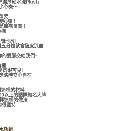
厚底水洗Plus!」
小心機～
重要
更Q彈！
是無痛長高！
負擔
間刑具!
用五分鐘就會破皮流血
你的雙腳交給我們~
內裡
是肉眼可見!
走路時安心自在
用這樣的材料
00以上的國際知名大牌
選擇這樣的做法
的很堅持
水功能