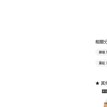
相關
顯瘦 
露趾 
★ 