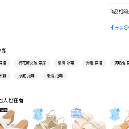
台灣樂
Google Pa
商品相關分
全支付
流行女鞋
分享
大哥付你
人氣商品
相關說明
【大哥付
流行女鞋
AFTEE先
1.本服務
分類
全尺碼34-
2.付款方
相關說明
流程，驗
【關於「A
本周新品
ATM付款
完成交易
AFTEE
穿搭
棉花糖女孩 穿搭
編織 涼鞋
海邊 穿搭
演唱會 
3.實際核
便利好安
選款式
4.訂單成
１．簡單
涼鞋
厚底 拖鞋
編織 拖鞋
消。如遇
２．便利
選顏色
運送方式
無法說明
３．安心
【繳款方
選跟高
全家付款
1.分期款
【「AFT
醒簡訊。
每筆NT$1
不用等現
１．於結帳
其他人也在看
2.透過簡
付」結帳
流行女鞋
帳／街口支
付款後全
２．訂單
３．收到繳
每筆NT$1
選款式
【注意事
／ATM／
1.本服務
※ 請注意
選機能
萊爾富付
用戶於交