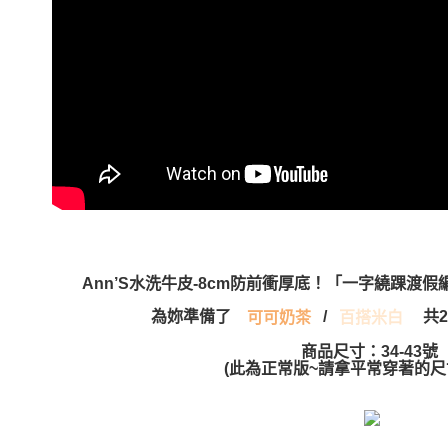
Ann’S水洗牛皮-8cm防前衝厚底！「一字繞踝渡
為妳準備了
/
共2
可可奶茶
百搭米白
商品尺寸：34-43號
(此為正常版~請拿平常穿著的尺