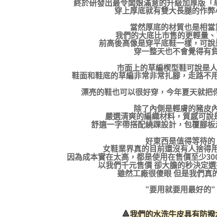
終於研發出最令闆娘滿意的升級加厚版「草編
穿上厚底就有雙大長腿的作弊
當然厚底的材質也是相當
我們的大底比市售的更輕量、
前高後高像是穿平底鞋一樣，可說
穿一整天也不會覺得有
市面上的草編楔型鞋可說是人
鞋面和鞋底的草編非常非常扎腳，走路不
漂亮的鞋也可以很好穿，今年夏天就把
除了內側是輕膚的豬皮
嚴選清爽的編織材料，質感可說
舒適一字帶搭配繞踝設計，包覆腳板
好東西是值得等待的
女鞋業界真的目前還沒有人捨得
因為成本實在太高，都是使用在售價至少30
以我們千元售價 卻大膽的秒決定
雖然工廠很傻眼 但是我們真
”要用就要用最好的”
🔺
我們的水洗牛皮具有防撥