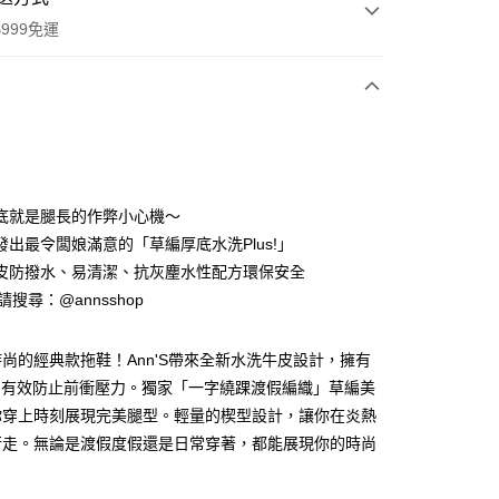
999免運
次付款
期付款
0 利率 每期
NT$660
21家銀行
底就是腿長的作弊小心機～
0 利率 每期
NT$330
21家銀行
庫商業銀行
第一商業銀行
發出最令闆娘滿意的「草編厚底水洗Plus!」
業銀行
彰化商業銀行
皮防撥水、易清潔、抗灰麈水性配方環保安全
庫商業銀行
第一商業銀行
業儲蓄銀行
台北富邦商業銀行
業銀行
彰化商業銀行
ID請搜尋：@annsshop
華商業銀行
兆豐國際商業銀行
付款
業儲蓄銀行
台北富邦商業銀行
小企業銀行
台中商業銀行
華商業銀行
兆豐國際商業銀行
台灣）商業銀行
華泰商業銀行
尚的經典款拖鞋！Ann'S帶來全新水洗牛皮設計，擁有
小企業銀行
台中商業銀行
業銀行
遠東國際商業銀行
，有效防止前衝壓力。獨家「一字繞踝渡假編織」草編美
台灣）商業銀行
華泰商業銀行
業銀行
永豐商業銀行
業銀行
遠東國際商業銀行
你穿上時刻展現完美腿型。輕量的楔型設計，讓你在炎熱
業銀行
星展（台灣）商業銀行
業銀行
永豐商業銀行
行走。無論是渡假度假還是日常穿著，都能展現你的時尚
際商業銀行
中國信託商業銀行
業銀行
星展（台灣）商業銀行
天信用卡公司
際商業銀行
中國信託商業銀行