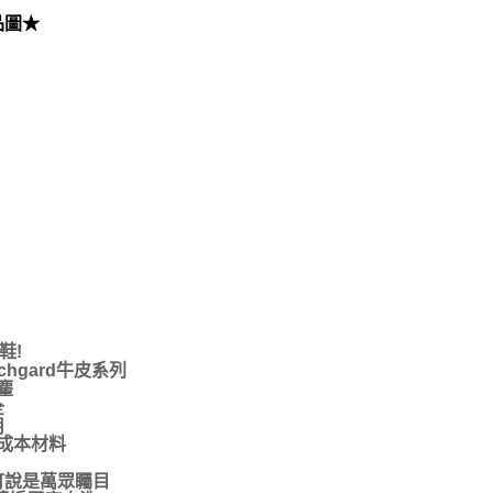
品圖★
鞋!
hgard牛皮系列
麈
全
用
成本材料
可說是萬眾矚目