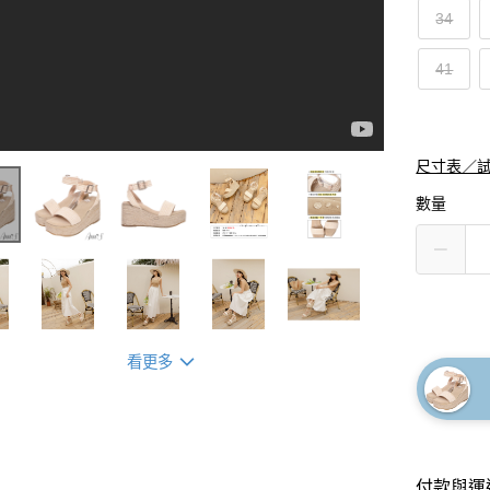
34
41
尺寸表／
數量
看更多
付款與運