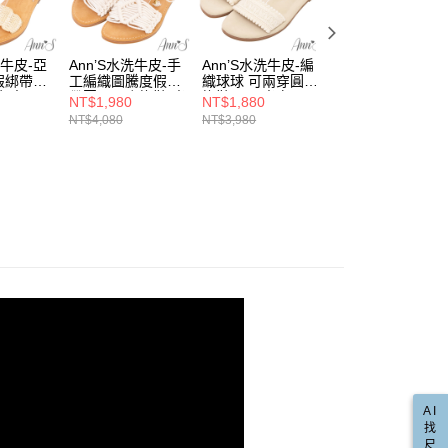
的店家。未經商家同意取消之訂單仍視為有效，需透過AFTEE
金債權讓與本公司後，依約使用本公司帳單繳交帳款。
繳納相關費用。
00，滿NT$999(含以上)免運費
真皮涼鞋
意付款使用「大哥付你分期」之契約關係目的，商店將以您的個人
否成功請以「AFTEE先享後付 」之結帳頁面顯示為準，若有關於
含姓名、電話或地址）提供予台灣大哥大進項蒐集、處理及利
功／繳費後需取消欲退款等相關疑問，請聯繫「AFTEE先享後
爾富取貨
海島好朋友
洗牛皮-亞
Ann’S水洗牛皮-手
Ann’S水洗牛皮-編
Ann’S防潑水爽膚
公司與您本人進行分期帳單所需資料之確認、核對及更正。
援中心」
https://netprotections.freshdesk.com/support/home
假綁帶圓
工編織圖騰度假綁
織球球 可兩穿圓頭
皮-雙扣長腿輕量
00，滿NT$999(含以上)免運費
戶服務條款，請詳閱以下連結：
https://oppay.tw/userRule
涼鞋
-杏
帶圓頭平底拖鞋-米
拖鞋1cm-米白
底涼鞋5.5cm-米
NT$1,980
NT$1,880
NT$1,880
項】
杏
NT$4,080
NT$3,980
NT$3,980
取貨
水洗涼鞋
恩沛科技股份有限公司提供之「AFTEE先享後付」服務完成之
依本服務之必要範圍內提供個人資料，並將交易相關給付款項請
00，滿NT$999(含以上)免運費
方頭鞋
讓予恩沛科技股份有限公司。
個人資料處理事宜，請瀏覽以下網址：
1取貨
羅馬腳
ee.tw/terms/#terms3
00，滿NT$999(含以上)免運費
年的使用者請事先徵得法定代理人或監護人之同意方可使用
草編麻料
E先享後付」，若未經同意申辦者引起之損失，本公司不負相關責
流蘇編織
AFTEE先享後付」時，將依據個別帳號之用戶狀況，依本公司
00，滿NT$999(含以上)免運費
直送專區
核予不同之上限額度；若仍有額度不足之情形，本公司將視審查
用戶進行身份認證。
配送(非順豐配送，勿填寫順豐智能櫃地址)
查看運費
圖厚底涼鞋
一人註冊多個帳號或使用他人資訊註冊。若發現惡意使用之情
科技股份有限公司將有權停止該用戶之使用額度並採取法律行
配送(限中國大陸地區)
查看運費
小尺寸專區
推薦
🎤演唱會追星戰鞋戰靴
AI
找
尺