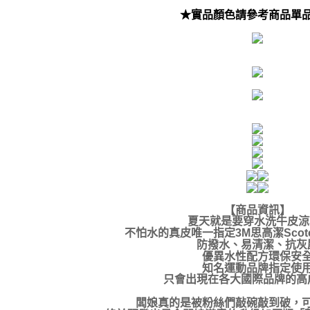
★實品顏色請參考商品單
【商品資訊】
夏天就是要穿水洗牛皮涼
不怕水的真皮唯一指定3M思高潔Scotc
防撥水、易清潔、抗灰
優異水性配方環保安
知名運動品牌指定使
只會出現在各大國際品牌的高
闆娘真的是被粉絲們敲碗敲到破，