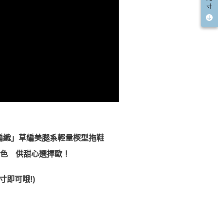
寸
假編織」草編美腿系輕量楔型拖鞋
色 供甜心選擇歐！
寸即可哦!)