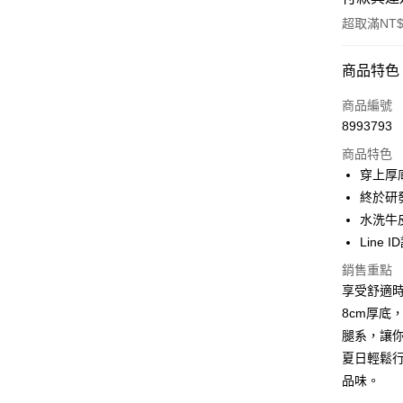
超取滿NT$
付款方式
商品特色
信用卡一
商品編號
8993793
信用卡分
商品特色
3 期 
穿上厚
6 期 
合作金
終於研
華南商
水洗牛
合作金
購物金
上海商
華南商
Line 
國泰世
超商取貨
上海商
銷售重點
臺灣中
國泰世
匯豐（
享受舒適時
LINE Pay
臺灣中
聯邦商
8cm厚底
匯豐（
Apple Pay
元大商
聯邦商
腿系，讓
玉山商
元大商
街口支付
夏日輕鬆
台新國
玉山商
品味。
台灣樂
台新國
悠遊付