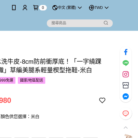
0
中文 (繁體)
TWD
S水洗牛皮-8cm防前衝厚底！「一字繞踝
織」草編美腿系輕量楔型拖鞋-米白
999免運
國家/地區配送
980
下顏色供您選擇：米白