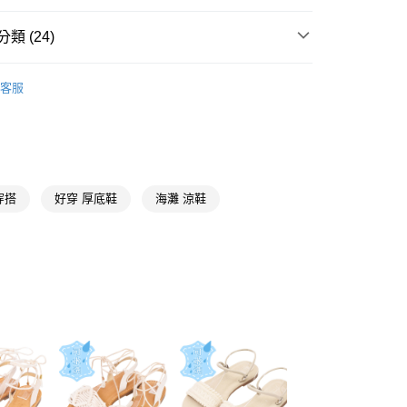
天信用卡公司
y
類 (24)
【美腿製造機涼鞋】
客服
分期
推薦
你分期使用說明】
【雨天不怕防水系列】
享後付
由台灣大哥大提供，台灣大哥大用戶可立即使用無須另外申請。
44號
式選擇「大哥付你分期」，訂單成立後會自動跳轉到大哥付的交易
證手機門號後，選擇欲分期的期數、繳款截止日，確認付款後即
FTEE先享後付」】
。
先享後付是「在收到商品之後才付款」的支付方式。 讓您購物簡單
穿搭
好穿 厚底鞋
海灘 涼鞋
准額度、可分期數及費用金額請依後續交易確認頁面所載為準。
心！
一字涼鞋
立30分鐘內，如未前往確認交易或遇審核未通過，訂單將自動取
：不需註冊會員、不需綁卡、不需儲值。
「轉專審核」未通過狀況，表示未達大哥付你分期系統評分，恕
：只要手機號碼，簡訊認證，即可結帳。
米白、杏色
評估內容。
：先確認商品／服務後，再付款。
式說明】
中跟5.6-8公分
取貨
項不併入電信帳單，「大哥付你分期」於每月結算日後寄送繳費提
EE先享後付」結帳流程】
00，滿NT$999(含以上)免運費
貨專區
方式選擇「AFTEE先享後付」後，將跳轉至「AFTEE先享後
訊連結打開帳單後，可選擇「超商條碼／台灣大直營門市／銀行轉
頁面，進行簡訊認證並確認金額後，即可完成結帳。
付／iPASS MONEY」等通路繳費。
【MlT細膩手工鞋】
家取貨
成立數日內，您將收到繳費通知簡訊。
費通知簡訊後14天內，點擊此簡訊中的連結，可透過四大超商
00，滿NT$999(含以上)免運費
草編、編織
項】
網路銀行／等多元方式進行付款，方視為交易完成。
係由「台灣大哥大股份有限公司」（以下簡稱本公司）所提供，讓
：結帳手續完成當下不需立刻繳費，但若您需要取消訂單，請聯
🔥激瘦厚底系列
款取貨
易時，得透過本服務購買商品或服務，並由商店將買賣／分期付