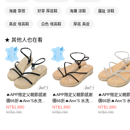
2.付款方式選擇「大哥付你分期」，訂單成立後會自動跳轉到大哥付的交易
相關說明
流程，驗證手機門號後，選擇欲分期的期數、繳款截止日，確認付款後即完
【關於「AFTEE先享後付」】
海邊 穿搭
好穿 厚底鞋
海灘 涼鞋
露趾 涼鞋
成交易。
ATM付款
AFTEE先享後付是「在收到商品之後才付款」的支付方式。 讓您購物簡單
3.實際核准額度、可分期數及費用金額請依後續交易確認頁面所載為準。
便利好安心！
4.訂單成立30分鐘內，如未前往確認交易或遇審核未通過，訂單將自動取
真皮 增高鞋
白色 增高鞋
厚底 真皮
１．簡單：不需註冊會員、不需綁卡、不需儲值。
運送方式
消。如遇「轉專審核」未通過狀況，表示未達大哥付你分期系統評分，恕無
２．便利：只要手機號碼，簡訊認證，即可結帳。
法說明評估內容。
３．安心：先確認商品／服務後，再付款。
全家付款取貨
★ 其他人也在看
【繳款方式說明】
1.分期款項不併入電信帳單，「大哥付你分期」於每月結算日後寄送繳費提
每筆NT$100，滿NT$999(含以上)免運費
【「AFTEE先享後付」結帳流程】
醒簡訊。
１．於結帳方式選擇「AFTEE先享後付」後，將跳轉至「AFTEE先享後付」
2.透過簡訊連結打開帳單後，可選擇「超商條碼／台灣大直營門市／銀行轉
付款後全家取貨
結帳頁面，進行簡訊認證並確認金額後，即可完成結帳。
帳／街口支付／iPASS MONEY」等通路繳費。
２．訂單成立數日內，您將收到繳費通知簡訊。
每筆NT$100，滿NT$999(含以上)免運費
３．收到繳費通知簡訊後14天內，點擊此簡訊中的連結，可透過四大超商／
【注意事項】
ATM／網路銀行／等多元方式進行付款，方視為交易完成。
萊爾富付款取貨
1.本服務係由「台灣大哥大股份有限公司」（以下簡稱本公司）所提供，讓
※ 請注意：結帳手續完成當下不需立刻繳費，但若您需要取消訂單，請聯絡
用戶於交易時，得透過本服務購買商品或服務，並由商店將買賣／分期付款
每筆NT$100，滿NT$999(含以上)免運費
購買商品的店家。未經商家同意取消之訂單仍視為有效，需透過AFTEE先享
買賣價金債權讓與本公司後，依約使用本公司帳單繳交帳款。
後付繳納相關費用。
2.基於同意付款使用「大哥付你分期」之契約關係目的，商店將以您的個人
付款後萊爾富取貨
※ 交易是否成功請以「AFTEE先享後付 」之結帳頁面顯示為準，若有關於
🔥APP限定父親節感謝
🔥APP限定父親節感謝
🔥APP限定父親
資料（包含姓名、電話或地址）提供予台灣大哥大進項蒐集、處理及利用，
是否繳費成功／繳費後需取消欲退款等相關疑問，請聯繫「AFTEE先享後付
價66折🔥Ann’S水洗牛
價66折🔥Ann’S 水洗牛
價66折🔥Ann’S
每筆NT$100，滿NT$999(含以上)免運費
由本公司與您本人進行分期帳單所需資料之確認、核對及更正。
客戶支援中心」
https://netprotections.freshdesk.com/support/home
皮-3cm小心機厚底！
皮-3cm小心機厚底！
皮-3cm小心機厚
NT$1,880
NT$1,880
NT$1,880
3.完整用戶服務條款，請詳閱以下連結：
https://oppay.tw/userRule
NT$3,780
NT$3,780
NT$3,780
7-11付款取貨
「牛皮真皮時髦弧線細
「訂製水鑽美型弧線細
「訂製水鑽美型
【注意事項】
帶」草編圓頭涼鞋-黑
帶」草編圓頭涼鞋-黑
帶」草編圓頭涼鞋
１．透過由恩沛科技股份有限公司提供之「AFTEE先享後付」服務完成之交
每筆NT$100，滿NT$999(含以上)免運費
易，需依本服務之必要範圍內提供個人資料，並將交易相關給付款項請求債