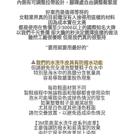
內側有可調整拉帶設計，腳踝處自由調整鬆緊度
好東西是值得等待的
女鞋業界真的目前還沒有人捨得用這樣的材料
因為成本實在太高
都是使用在售價至少3000以上的國際知名大牌
以我們千元售價 卻大膽的秒決定選擇這樣的做法
雖然工廠很傻眼 但是我們真的很堅持
”要用就要用最好的”
🔺
我們的水洗牛皮具有防撥水功能
但請避免完全浸泡整雙鞋子在水中
特別是海水中的高鹽分含氧量高
容易導致嚴重脫色現象
每款鞋面材質不同
製鞋過程中無論鞋面和墊腳都會使用染劑
泡水可能導致染色或掉色情況的發生
如果整雙鞋子是潮濕狀態
尤其是白色或其他淺色鞋面
請勿交疊放置，以避免造成染色情況
【3M思高潔水洗牛皮系列皮革】
主要強調防撥水和易清潔的效果
由於它是天然皮革加上染劑