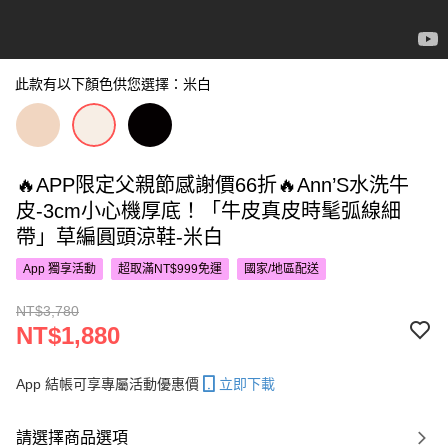
此款有以下顏色供您選擇：米白
🔥APP限定父親節感謝價66折🔥Ann’S水洗牛
皮-3cm小心機厚底！「牛皮真皮時髦弧線細
帶」草編圓頭涼鞋-米白
App 獨享活動
超取滿NT$999免運
國家/地區配送
NT$3,780
NT$1,880
App 結帳可享專屬活動優惠價
立即下載
請選擇商品選項