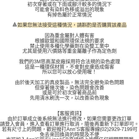
初次穿著或在下雨或腳汗較多的情況下
可能會有染料色移或溢出的現象
有掉色屬於正常情況
🔺
如果您無法接受這種情況，請斟酌是否購買該產品
因為重金屬對人體有害
根據歐盟和國際環保法規的要求
禁止使用多種化學藥劑在染整工業中
尤其是使用六價鉻等重金屬離子作為定色劑
我們的3M思高潔皮廠採用符合法規的染色處理
這是一種環保材質，不會對皮膚造成傷害
所以您可以放心使用喔！
由於後天加工的真皮製品，無法完全避免染色問題
但穿著幾次後，染色問題會改善
或是可於初次穿著商品前
先用清水刷洗一次，以改善染色現象
【客服資訊】
由於訂單成立後系統無法進行修改，如果您需要更改訂單
請登入會員，進入查看訂單進行取消，隨後再重新下訂單即可。
若有尺寸上的問題，歡迎撥打Ann’S客服專線(02)2929-7199可
免去來回換貨的時間及不便