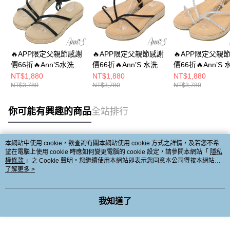
🔥APP限定父親節感謝
🔥APP限定父親節感謝
🔥APP限定父親
價66折🔥Ann’S水洗牛
價66折🔥Ann’S 水洗牛
價66折🔥Ann’S
皮-3cm小心機厚底！
皮-3cm小心機厚底！
皮-3cm小心機厚
NT$1,880
NT$1,880
NT$1,880
NT$3,780
NT$3,780
NT$3,780
「牛皮真皮時髦弧線細
「訂製水鑽美型弧線細
「訂製水鑽美型
帶」草編圓頭涼鞋-黑
帶」草編圓頭涼鞋-黑
帶」草編圓頭涼鞋
你可能有興趣的商品
全站排行
本網站中使用 cookie，欲查詢有關本網站使用 cookie 方式之詳情，及若您不希
熱門標籤
望在電腦上使用 cookie 時應如何變更電腦的 cookie 設定，請參閱本網站「
隱私
權條款
」之 Cookie 聲明。您繼續使用本網站即表示您同意本公司得按本網站使
用條款之 Cookie 聲明使用 cookie。
了解更多 >
我知道了