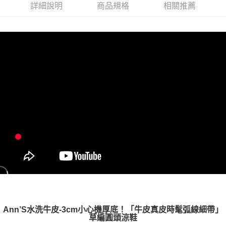
權轉讓予恩沛科技股份有限公司。
付款後7-11取貨
詳細說明
商品規格
相關推薦
２．關於個人資料處理事宜，請瀏覽以下網址：
每筆NT$100，滿NT$999(含以上)免運費
https://aftee.tw/terms/#terms3
３．未成年的使用者請事先徵得法定代理人或監護人之同意方可使用
宅配
「AFTEE先享後付」，若未經同意申辦者引起之損失，本公司不負相關責
任。
每筆NT$100，滿NT$999(含以上)免運費
４．使用「AFTEE先享後付」時，將依據個別帳號之用戶狀況，依本公司即
時審查核予不同之上限額度；若仍有額度不足之情形，本公司將視審查結果
國家/地區配送(非順豐配送，勿填寫順豐智能櫃地址)
查看運費
請求用戶進行身份認證。
５．嚴禁一人註冊多個帳號或使用他人資訊註冊。若發現惡意使用之情形，
國家/地區配送(限中國大陸地區)
查看運費
恩沛科技股份有限公司將有權停止該用戶之使用額度並採取法律行動。
Ann’S水洗牛皮-3cm小心機厚底！「牛皮真皮時髦弧線細帶」
草編圓頭涼鞋