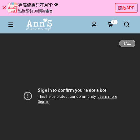
專屬優惠只在APP 💖
開啟APP
點我領$100購物金🧧
0
1
/
11