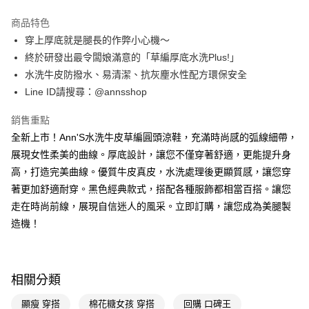
3 期 0 利率 每期
NT$626
21家銀行
商品特色
6 期 0 利率 每期
NT$313
21家銀行
合作金庫商業銀行
第一商業銀行
穿上厚底就是腿長的作弊小心機～
華南商業銀行
彰化商業銀行
合作金庫商業銀行
第一商業銀行
購物金
終於研發出最令闆娘滿意的「草編厚底水洗Plus!」
上海商業儲蓄銀行
台北富邦商業銀行
華南商業銀行
彰化商業銀行
國泰世華商業銀行
兆豐國際商業銀行
水洗牛皮防撥水、易清潔、抗灰麈水性配方環保安全
超商取貨付款
上海商業儲蓄銀行
台北富邦商業銀行
臺灣中小企業銀行
台中商業銀行
Line ID請搜尋：@annsshop
國泰世華商業銀行
兆豐國際商業銀行
匯豐（台灣）商業銀行
華泰商業銀行
LINE Pay
臺灣中小企業銀行
台中商業銀行
聯邦商業銀行
遠東國際商業銀行
銷售重點
匯豐（台灣）商業銀行
華泰商業銀行
Apple Pay
元大商業銀行
永豐商業銀行
全新上市！Ann'S水洗牛皮草編圓頭涼鞋，充滿時尚感的弧線細帶，
聯邦商業銀行
遠東國際商業銀行
玉山商業銀行
星展（台灣）商業銀行
元大商業銀行
永豐商業銀行
展現女性柔美的曲線。厚底設計，讓您不僅穿著舒適，更能提升身
街口支付
台新國際商業銀行
中國信託商業銀行
玉山商業銀行
星展（台灣）商業銀行
高，打造完美曲線。優質牛皮真皮，水洗處理後更顯質感，讓您穿
台灣樂天信用卡公司
台新國際商業銀行
中國信託商業銀行
悠遊付
著更加舒適耐穿。黑色經典款式，搭配各種服飾都相當百搭。讓您
台灣樂天信用卡公司
走在時尚前線，展現自信迷人的風采。立即訂購，讓您成為美腿製
Google Pay
造機！
全支付
大哥付你分期
相關說明
相關分類
【大哥付你分期使用說明】
AFTEE先享後付
1.本服務由台灣大哥大提供，台灣大哥大用戶可立即使用無須另外申請。
顯瘦 穿搭
棉花糖女孩 穿搭
回購 口碑王