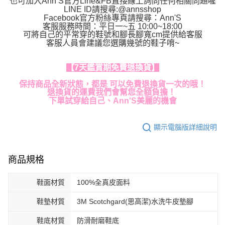
也可加入Ann’S官方Line&FB直接線上詢問任何相關問題喔
LINE ID請搜尋:@annsshop
Facebook官方粉絲專頁請搜尋：Ann'S
客服服務時間：平日一~五 10:00~18:00
可將自己的平常穿的鞋號和腳長腳寬cm提供給客服
客服人員會建議您選購幾號的鞋子唷~
【7天鑑賞期免費退換貨】
保持商品全新狀態，都是 可以免費退換貨一次的哦！
退換貨的運費我們會幫您全額負擔！
下單試穿給自己、Ann'S美麗的機會
顯示電腦版詳細說明
商品規格
鞋面材質
100%全真皮面料
鞋墊材質
3M Scotchgard(思高潔)水洗牛皮墊腳
鞋底材質
防滑耐磨鞋底