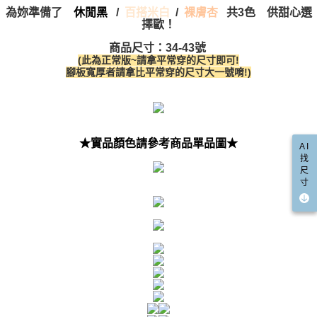
為妳準備了
休閒黑
/
百搭米白
/
共3色 供甜心選
裸膚杏
擇歐！
商品尺寸：34-43號
(此為正常版~請拿平常穿的尺寸即可!
腳板寬厚者請拿比平常穿的尺寸大一號唷!)
★實品顏色請參考商品單品圖★
AI
找
尺
寸