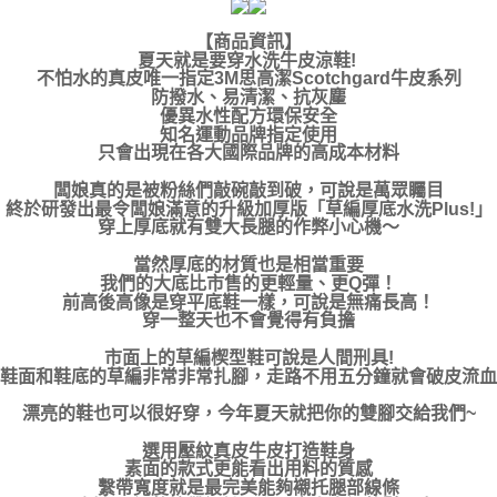
【商品資訊】
夏天就是要穿水洗牛皮涼鞋!
不怕水的真皮唯一指定3M思高潔Scotchgard牛皮系列
防撥水、易清潔、抗灰麈
優異水性配方環保安全
知名運動品牌指定使用
只會出現在各大國際品牌的高成本材料
闆娘真的是被粉絲們敲碗敲到破，可說是萬眾矚目
終於研發出最令闆娘滿意的升級加厚版「草編厚底水洗Plus!」
穿上厚底就有雙大長腿的作弊小心機～
當然厚底的材質也是相當重要
我們的大底比市售的更輕量、更Q彈！
前高後高像是穿平底鞋一樣，可說是無痛長高！
穿一整天也不會覺得有負擔
市面上的草編楔型鞋可說是人間刑具!
鞋面和鞋底的草編非常非常扎腳，走路不用五分鐘就會破皮流血
漂亮的鞋也可以很好穿，今年夏天就把你的雙腳交給我們~
選用壓紋真皮牛皮打造鞋身
素面的款式更能看出用料的質感
繫帶寬度就是最完美能夠襯托腿部線條