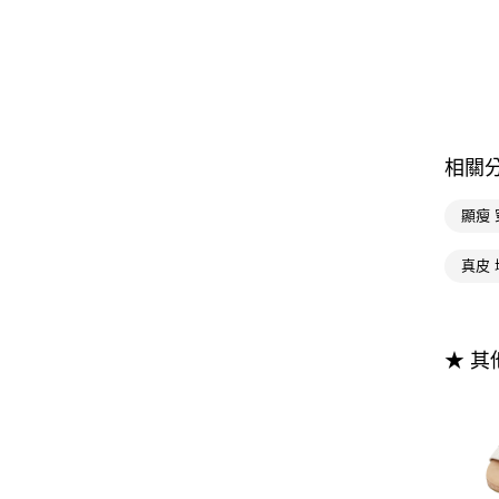
相關
顯瘦 
真皮
★ 