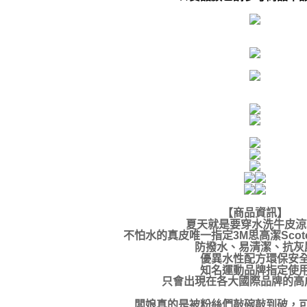
【商品資訊】
夏天就是要穿水洗牛皮涼
不怕水的真皮唯一指定3M思高潔Scotc
防撥水、易清潔、抗灰
優異水性配方環保安
知名運動品牌指定使
只會出現在各大國際品牌的高
闆娘真的是被粉絲們敲碗敲到破，