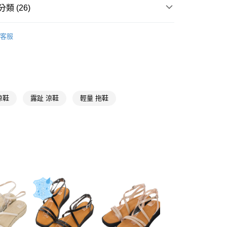
天信用卡公司
類 (26)
y
【美腿製造機涼鞋】
客服
推薦
分期
【雨天不怕防水系列】
你分期使用說明】
44號
享後付
由台灣大哥大提供，台灣大哥大用戶可立即使用無須另外申請。
式選擇「大哥付你分期」，訂單成立後會自動跳轉到大哥付的交易
涼鞋
露趾 涼鞋
輕量 拖鞋
證手機門號後，選擇欲分期的期數、繳款截止日，確認付款後即
FTEE先享後付」】
。
先享後付是「在收到商品之後才付款」的支付方式。 讓您購物簡單
【全真皮鞋款系列】
准額度、可分期數及費用金額請依後續交易確認頁面所載為準。
心！
立30分鐘內，如未前往確認交易或遇審核未通過，訂單將自動取
一字涼鞋
：不需註冊會員、不需綁卡、不需儲值。
「轉專審核」未通過狀況，表示未達大哥付你分期系統評分，恕
：只要手機號碼，簡訊認證，即可結帳。
棕色
評估內容。
：先確認商品／服務後，再付款。
式說明】
取貨
低跟3-5.5公分
項不併入電信帳單，「大哥付你分期」於每月結算日後寄送繳費提
EE先享後付」結帳流程】
00，滿NT$999(含以上)免運費
方式選擇「AFTEE先享後付」後，將跳轉至「AFTEE先享後
貨專區
訊連結打開帳單後，可選擇「超商條碼／台灣大直營門市／銀行轉
頁面，進行簡訊認證並確認金額後，即可完成結帳。
付／iPASS MONEY」等通路繳費。
家取貨
成立數日內，您將收到繳費通知簡訊。
【MlT細膩手工鞋】
費通知簡訊後14天內，點擊此簡訊中的連結，可透過四大超商
00，滿NT$999(含以上)免運費
項】
網路銀行／等多元方式進行付款，方視為交易完成。
草編、編織
係由「台灣大哥大股份有限公司」（以下簡稱本公司）所提供，讓
：結帳手續完成當下不需立刻繳費，但若您需要取消訂單，請聯
款取貨
易時，得透過本服務購買商品或服務，並由商店將買賣／分期付