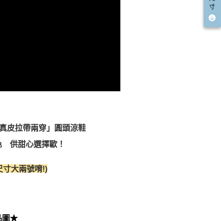
寸
可拆真皮拉帶兩穿」圓頭涼鞋
 供甜心選擇歐！
)
寸大兩號唷!
品圖★