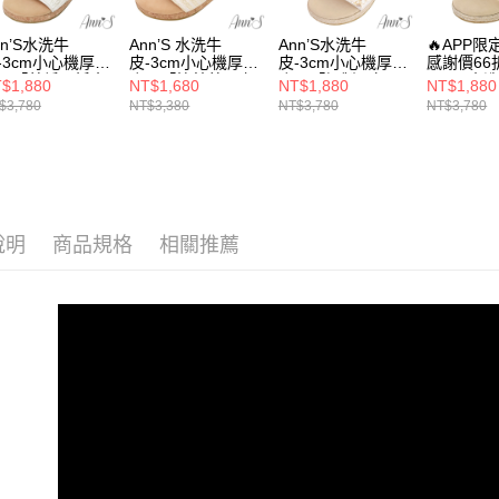
選機能
絡購買商品
款買賣價
先享後付
每筆NT$1
★3M水洗
2.基於同
※ 交易是
nn’S水洗牛
Ann’S 水洗牛
Ann’S水洗牛
🔥APP
資料（包
-3cm小心機厚
皮-3cm小心機厚
皮-3cm小心機厚
感謝價66折
是否繳費成
付款後萊
選機能
用，由本
！「藤編可拆真
底！「拉菲草一字
底！「訂製貝殼一
Ann’S水
付客戶支
$1,880
NT$1,680
NT$1,880
NT$1,880
每筆NT$1
拉帶兩穿」圓頭
帶可兩穿」軟木圓
字帶可兩穿」草編
皮-3cm
3.完整用
$3,780
NT$3,380
NT$3,780
NT$3,780
選場合
鞋-米(版型偏小)
頭涼鞋-米白
圓頭涼鞋-米白
底！「牛
【注意事
髦弧線細
7-11付款
１．透過由
選款式
圓頭涼鞋-
交易，需
每筆NT$1
求債權轉
選款式
２．關於
付款後7-1
選腳型
https://aft
每筆NT$1
說明
商品規格
相關推薦
３．未成
選款式
「AFTE
宅配
任。
選材質
４．使用「
每筆NT$1
即時審查
選材質
結果請求
國家/地區
５．嚴禁
選材質
形，恩沛
國家/地區
動。
海外港澳
★激瘦美
35號以下