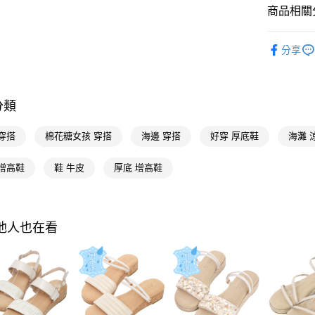
台灣樂
商品相關分
Google Pa
流行女鞋
全支付
分享
人氣商品
大哥付你
流行女鞋
相關說明
【大哥付
分類
全尺碼34-
AFTEE先
1.本服務
2.付款方
相關說明
本周新品
穿搭
棉花糖女孩 穿搭
海邊 穿搭
好穿 厚底鞋
海灘 
流程，驗
【關於「A
ATM付款
完成交易
AFTEE
流行女鞋
3.實際核
便利好安
 增高鞋
鞋 牛皮
厚底 增高鞋
4.訂單成
選款式
１．簡單
消。如遇
２．便利
運送方式
選顏色
無法說明
３．安心
【繳款方
全家付款
選跟高
其他人也在看
1.分期款
【「AFT
醒簡訊。
每筆NT$1
１．於結帳
不用等現
2.透過簡
付」結帳
帳／街口支
付款後全
２．訂單
流行女鞋
３．收到繳
每筆NT$1
【注意事
／ATM／
選款式
1.本服務
※ 請注意
萊爾富付
用戶於交