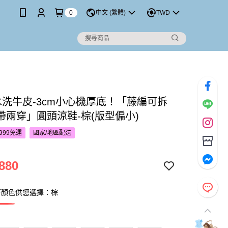
0
中文 (繁體)
TWD
S水洗牛皮-3cm小心機厚底！「藤編可拆
帶兩穿」圓頭涼鞋-棕(版型偏小)
999免運
國家/地區配送
880
下顏色供您選擇：棕