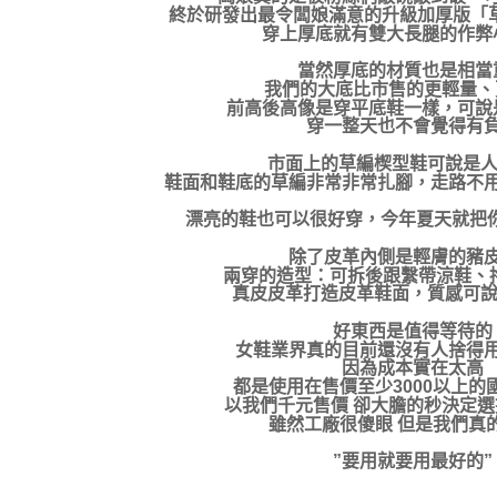
終於研發出最令闆娘滿意的升級加厚版「草編
穿上厚底就有雙大長腿的作弊
當然厚底的材質也是相當
我們的大底比市售的更輕量、
前高後高像是穿平底鞋一樣，可說
穿一整天也不會覺得有
市面上的草編楔型鞋可說是人
鞋面和鞋底的草編非常非常扎腳，走路不
漂亮的鞋也可以很好穿，今年夏天就把
除了皮革內側是輕膚的豬
兩穿的造型：可拆後跟繫帶涼鞋、拖
真皮皮革打造皮革鞋面，質感可說
好東西是值得等待的
女鞋業界真的目前還沒有人捨得
因為成本實在太高
都是使用在售價至少3000以上的
以我們千元售價 卻大膽的秒決定
雖然工廠很傻眼 但是我們真
”要用就要用最好的”