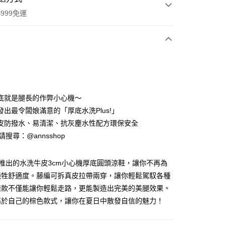
999免運
次付款
期付款
0 利率 每期
NT$626
21家銀行
底就是腿長的作弊小心機～
0 利率 每期
NT$313
21家銀行
庫商業銀行
第一商業銀行
發出最令闆娘滿意的「厚底水洗Plus!」
業銀行
彰化商業銀行
皮防撥水、易清潔、抗灰麈水性配方環保安全
庫商業銀行
第一商業銀行
業儲蓄銀行
台北富邦商業銀行
業銀行
彰化商業銀行
ID請搜尋：@annsshop
華商業銀行
兆豐國際商業銀行
付款
業儲蓄銀行
台北富邦商業銀行
小企業銀行
台中商業銀行
華商業銀行
兆豐國際商業銀行
台灣）商業銀行
華泰商業銀行
全新推出的水洗牛皮3cm小心機厚底圓頭涼鞋，讓你不再為
小企業銀行
台中商業銀行
業銀行
遠東國際商業銀行
犧牲舒適度。藤編可拆真皮拉帶兩穿，讓你輕鬆駕馭各種
台灣）商業銀行
華泰商業銀行
業銀行
永豐商業銀行
業銀行
遠東國際商業銀行
鞋款不僅能讓你輕鬆走路，更能製造出完美的美腿效果。
業銀行
星展（台灣）商業銀行
業銀行
永豐商業銀行
屬於自己的棕色款式，讓你在夏日中散發自信的魅力！
際商業銀行
中國信託商業銀行
業銀行
星展（台灣）商業銀行
天信用卡公司
際商業銀行
中國信託商業銀行