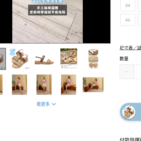
34
41
尺寸表／
數量
看更多
付款與運