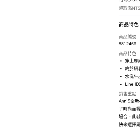
超取滿NT$
付款方式
商品特色
信用卡一
商品編號
8812466
信用卡分
商品特色
3 期 
穿上厚
6 期 
合作金
終於研
華南商
水洗牛
合作金
購物金
上海商
華南商
Line 
國泰世
超商取貨
上海商
銷售重點
臺灣中
國泰世
匯豐（
Ann'S
LINE Pay
臺灣中
聯邦商
了時尚而
匯豐（
Apple Pay
元大商
聯邦商
場合。此
玉山商
元大商
街口支付
快來選擇
台新國
玉山商
台灣樂
台新國
悠遊付