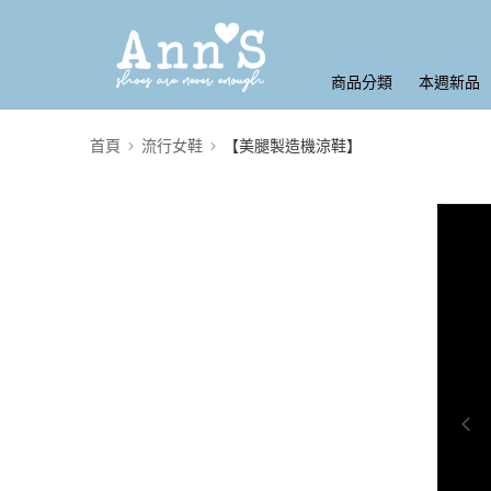
商品分類
本週新品
首頁
流行女鞋
【美腿製造機涼鞋】
0:00