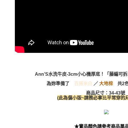
Ann’S水洗牛皮-3cm小心機厚底！「藤編
為妳準備了
百搭米白
／
大地棕
共2色
商品尺寸：34-43號
(此為偏小版~
請務必拿比平常穿的尺
★實品顏色請參考商品單