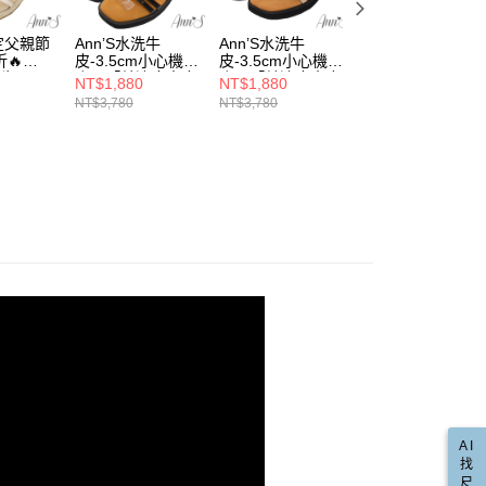
🔥激瘦厚底系列
的店家。未經商家同意取消之訂單仍視為有效，需透過AFTEE
金債權讓與本公司後，依約使用本公司帳單繳交帳款。
繳納相關費用。
00，滿NT$999(含以上)免運費
真皮涼鞋
意付款使用「大哥付你分期」之契約關係目的，商店將以您的個人
否成功請以「AFTEE先享後付 」之結帳頁面顯示為準，若有關於
限定父親節
Ann’S水洗牛
Ann’S水洗牛
🔥APP限定父親節
含姓名、電話或地址）提供予台灣大哥大進項蒐集、處理及利
🔥
皮-3.5cm小心機厚
皮-3.5cm小心機厚
感謝價66折🔥
功／繳費後需取消欲退款等相關疑問，請聯繫「AFTEE先享後
爾富取貨
✌高CP多WAY系列
公司與您本人進行分期帳單所需資料之確認、核對及更正。
洗牛
底！「羊漆皮真皮
底！「羊漆皮真皮
Ann’S水洗牛
援中心」
https://netprotections.freshdesk.com/support/home
NT$1,880
NT$1,880
NT$1,880
00，滿NT$999(含以上)免運費
小心機厚
交叉細帶」方頭涼
交叉細帶」方頭涼
皮-3cm小心機厚
戶服務條款，請詳閱以下連結：
https://oppay.tw/userRule
NT$3,780
NT$3,780
NT$3,780
海島好朋友
皮真皮時
鞋-黑
鞋-杏
底！「可拆大蝴蝶
項】
帶」草編
結細帶繞踝」圓頭
取貨
恩沛科技股份有限公司提供之「AFTEE先享後付」服務完成之
涼鞋
米白
涼鞋-米白(版型偏
依本服務之必要範圍內提供個人資料，並將交易相關給付款項請
00，滿NT$999(含以上)免運費
小)
讓予恩沛科技股份有限公司。
水洗涼鞋
個人資料處理事宜，請瀏覽以下網址：
1取貨
埃及腳
ee.tw/terms/#terms3
00，滿NT$999(含以上)免運費
年的使用者請事先徵得法定代理人或監護人之同意方可使用
拖鞋
E先享後付」，若未經同意申辦者引起之損失，本公司不負相關責
真皮
AFTEE先享後付」時，將依據個別帳號之用戶狀況，依本公司
00，滿NT$999(含以上)免運費
核予不同之上限額度；若仍有額度不足之情形，本公司將視審查
草編麻料
用戶進行身份認證。
配送(非順豐配送，勿填寫順豐智能櫃地址)
查看運費
一人註冊多個帳號或使用他人資訊註冊。若發現惡意使用之情
流蘇編織
科技股份有限公司將有權停止該用戶之使用額度並採取法律行
配送(限中國大陸地區)
查看運費
直送專區
圖厚底涼鞋
AI
找
小尺寸專區
尺