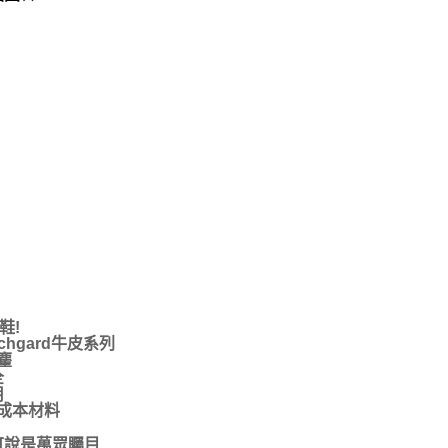
鞋!
hgard牛皮系列
麈
全
用
成本材料
可說是萬眾矚目