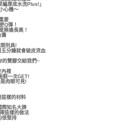
厚底水洗Plus!」
小心機～
重要
更Q彈！
是無痛長高！
負擔
間刑具!
用五分鐘就會破皮流血
你的雙腳交給我們~
皮內裡
鞋一次GET!
是肉眼可見!
用這樣的材料
國際知名大牌
選擇這樣的做法
的很堅持