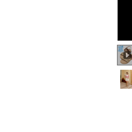
0:00
/
0:41