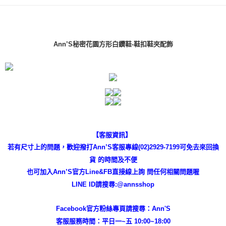
易，需依本服務之必要範圍內提供個人資料，並將交易相關給付款項請求債
權轉讓予恩沛科技股份有限公司。
付款後7-11取貨
２．關於個人資料處理事宜，請瀏覽以下網址：
每筆NT$100，滿NT$999(含以上)免運費
https://aftee.tw/terms/#terms3
３．未成年的使用者請事先徵得法定代理人或監護人之同意方可使用
Ann’S秘密花園方形白鑽鞋-鞋扣鞋夾配飾
宅配
「AFTEE先享後付」，若未經同意申辦者引起之損失，本公司不負相關責
任。
每筆NT$100，滿NT$999(含以上)免運費
４．使用「AFTEE先享後付」時，將依據個別帳號之用戶狀況，依本公司即
時審查核予不同之上限額度；若仍有額度不足之情形，本公司將視審查結果
國家/地區配送(非順豐配送，勿填寫順豐智能櫃地址)
查看運費
請求用戶進行身份認證。
５．嚴禁一人註冊多個帳號或使用他人資訊註冊。若發現惡意使用之情形，
國家/地區配送(限中國大陸地區)
查看運費
恩沛科技股份有限公司將有權停止該用戶之使用額度並採取法律行動。
【客服資訊】
若有尺寸上的問題，歡迎撥打Ann’S客服專線(02)2929-7199可免去來回換
貨 的時間及不便
也可加入Ann’S官方Line&FB直接線上詢 問任何相關問題喔
LINE ID請搜尋:@annsshop
Facebook官方粉絲專頁請搜尋：Ann'S
客服服務時間：平日一~五 10:00~18:00