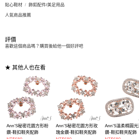
貼心鞋材
飾釦配件/美足用品
人氣商品推薦
評價
喜歡這個商品嗎？購買後給他一個好評吧
★ 其他人也在看
Ann’S秘密花園方形粉
Ann’S秘密花園方形玫
Ann’S溫柔橢圓
鑽-鞋扣鞋夾配飾
瑰金鑽-鞋扣鞋夾配飾
鑽-鞋扣鞋夾配飾