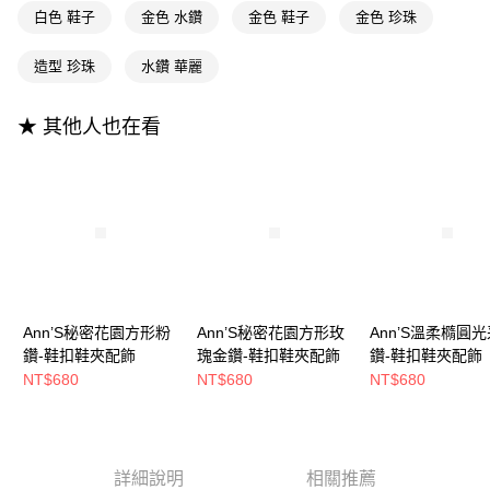
【大哥付你分期使用說明】
AFTEE先享後付
白色 鞋子
金色 水鑽
金色 鞋子
金色 珍珠
1.本服務由台灣大哥大提供，台灣大哥大用戶可立即使用無須另外申請。
2.付款方式選擇「大哥付你分期」，訂單成立後會自動跳轉到大哥付的交易
相關說明
流程，驗證手機門號後，選擇欲分期的期數、繳款截止日，確認付款後即完
造型 珍珠
水鑽 華麗
【關於「AFTEE先享後付」】
成交易。
ATM付款
AFTEE先享後付是「在收到商品之後才付款」的支付方式。 讓您購物簡單
3.實際核准額度、可分期數及費用金額請依後續交易確認頁面所載為準。
便利好安心！
4.訂單成立30分鐘內，如未前往確認交易或遇審核未通過，訂單將自動取
★ 其他人也在看
１．簡單：不需註冊會員、不需綁卡、不需儲值。
運送方式
消。如遇「轉專審核」未通過狀況，表示未達大哥付你分期系統評分，恕無
２．便利：只要手機號碼，簡訊認證，即可結帳。
法說明評估內容。
３．安心：先確認商品／服務後，再付款。
全家付款取貨
【繳款方式說明】
1.分期款項不併入電信帳單，「大哥付你分期」於每月結算日後寄送繳費提
每筆NT$100，滿NT$999(含以上)免運費
【「AFTEE先享後付」結帳流程】
醒簡訊。
１．於結帳方式選擇「AFTEE先享後付」後，將跳轉至「AFTEE先享後付」
2.透過簡訊連結打開帳單後，可選擇「超商條碼／台灣大直營門市／銀行轉
付款後全家取貨
結帳頁面，進行簡訊認證並確認金額後，即可完成結帳。
帳／街口支付／iPASS MONEY」等通路繳費。
２．訂單成立數日內，您將收到繳費通知簡訊。
每筆NT$100，滿NT$999(含以上)免運費
３．收到繳費通知簡訊後14天內，點擊此簡訊中的連結，可透過四大超商／
【注意事項】
ATM／網路銀行／等多元方式進行付款，方視為交易完成。
萊爾富付款取貨
1.本服務係由「台灣大哥大股份有限公司」（以下簡稱本公司）所提供，讓
※ 請注意：結帳手續完成當下不需立刻繳費，但若您需要取消訂單，請聯絡
Ann’S秘密花園方形粉
Ann’S秘密花園方形玫
Ann’S溫柔橢圓
用戶於交易時，得透過本服務購買商品或服務，並由商店將買賣／分期付款
每筆NT$100，滿NT$999(含以上)免運費
購買商品的店家。未經商家同意取消之訂單仍視為有效，需透過AFTEE先享
鑽-鞋扣鞋夾配飾
瑰金鑽-鞋扣鞋夾配飾
鑽-鞋扣鞋夾配飾
買賣價金債權讓與本公司後，依約使用本公司帳單繳交帳款。
後付繳納相關費用。
2.基於同意付款使用「大哥付你分期」之契約關係目的，商店將以您的個人
NT$680
NT$680
NT$680
付款後萊爾富取貨
※ 交易是否成功請以「AFTEE先享後付 」之結帳頁面顯示為準，若有關於
資料（包含姓名、電話或地址）提供予台灣大哥大進項蒐集、處理及利用，
是否繳費成功／繳費後需取消欲退款等相關疑問，請聯繫「AFTEE先享後付
每筆NT$100，滿NT$999(含以上)免運費
由本公司與您本人進行分期帳單所需資料之確認、核對及更正。
客戶支援中心」
https://netprotections.freshdesk.com/support/home
3.完整用戶服務條款，請詳閱以下連結：
https://oppay.tw/userRule
7-11付款取貨
【注意事項】
詳細說明
相關推薦
１．透過由恩沛科技股份有限公司提供之「AFTEE先享後付」服務完成之交
每筆NT$100，滿NT$999(含以上)免運費