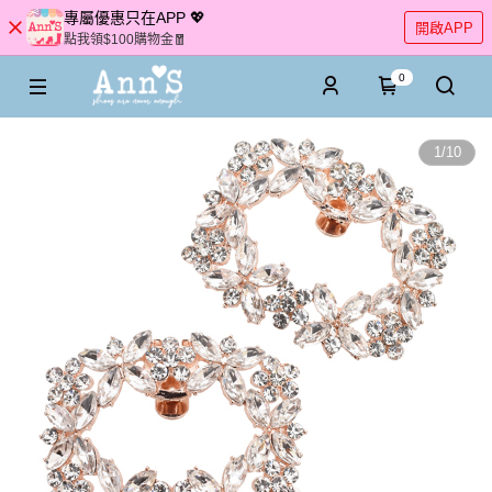
專屬優惠只在APP 💖
開啟APP
點我領$100購物金🧧
0
1
/
10