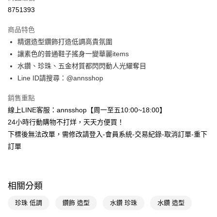
信用卡分期付款
8751393
3 期 0 利率 每期
NT$226
21家銀行
商品特色
6 期 0 利率 每期
NT$113
21家銀行
合作金庫商業銀行
第一商業銀行
精選造型鑽飾打造低調高貴氛圍
華南商業銀行
彰化商業銀行
合作金庫商業銀行
第一商業銀行
購物金
讓素色的普通鞋子搖身一變華麗items
上海商業儲蓄銀行
台北富邦商業銀行
華南商業銀行
彰化商業銀行
國泰世華商業銀行
兆豐國際商業銀行
水鑽、珍珠、五金材質都閃閃動人光耀奪目
超商取貨付款
上海商業儲蓄銀行
台北富邦商業銀行
臺灣中小企業銀行
台中商業銀行
Line ID請搜尋：@annsshop
國泰世華商業銀行
兆豐國際商業銀行
匯豐（台灣）商業銀行
華泰商業銀行
LINE Pay
臺灣中小企業銀行
台中商業銀行
聯邦商業銀行
遠東國際商業銀行
銷售重點
匯豐（台灣）商業銀行
華泰商業銀行
Apple Pay
元大商業銀行
永豐商業銀行
線上LINE客服：annsshop【周一至五10:00~18:00】
聯邦商業銀行
遠東國際商業銀行
玉山商業銀行
星展（台灣）商業銀行
元大商業銀行
永豐商業銀行
24小時行動購物不打烊，天天方便買！
街口支付
台新國際商業銀行
中國信託商業銀行
玉山商業銀行
星展（台灣）商業銀行
下標後無法改單，需修改請登入-會員系統-交易紀錄-取消訂單-重下
台灣樂天信用卡公司
台新國際商業銀行
中國信託商業銀行
悠遊付
訂單
台灣樂天信用卡公司
Google Pay
全支付
相關分類
大哥付你分期
珍珠 低調
鑽飾 造型
水鑽 珍珠
水鑽 造型
相關說明