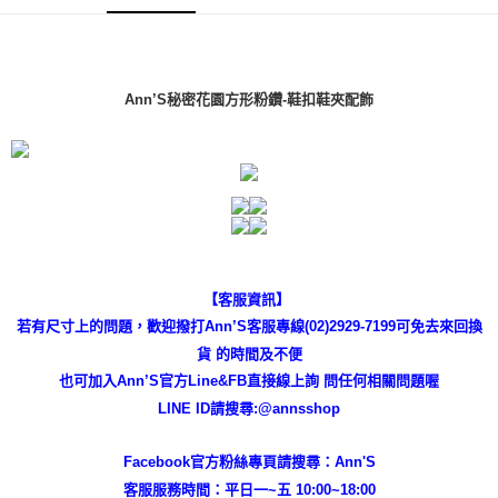
易，需依本服務之必要範圍內提供個人資料，並將交易相關給付款項請求債
權轉讓予恩沛科技股份有限公司。
付款後7-11取貨
２．關於個人資料處理事宜，請瀏覽以下網址：
每筆NT$100，滿NT$999(含以上)免運費
https://aftee.tw/terms/#terms3
３．未成年的使用者請事先徵得法定代理人或監護人之同意方可使用
Ann’S秘密花園方形粉鑽-鞋扣鞋夾配飾
宅配
「AFTEE先享後付」，若未經同意申辦者引起之損失，本公司不負相關責
任。
每筆NT$100，滿NT$999(含以上)免運費
４．使用「AFTEE先享後付」時，將依據個別帳號之用戶狀況，依本公司即
時審查核予不同之上限額度；若仍有額度不足之情形，本公司將視審查結果
國家/地區配送(非順豐配送，勿填寫順豐智能櫃地址)
查看運費
請求用戶進行身份認證。
５．嚴禁一人註冊多個帳號或使用他人資訊註冊。若發現惡意使用之情形，
國家/地區配送(限中國大陸地區)
查看運費
恩沛科技股份有限公司將有權停止該用戶之使用額度並採取法律行動。
【客服資訊】
若有尺寸上的問題，歡迎撥打Ann’S客服專線(02)2929-7199可免去來回換
貨 的時間及不便
也可加入Ann’S官方Line&FB直接線上詢 問任何相關問題喔
LINE ID請搜尋:@annsshop
Facebook官方粉絲專頁請搜尋：Ann'S
客服服務時間：平日一~五 10:00~18:00