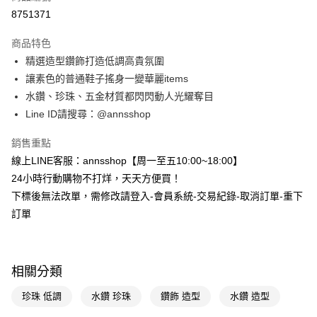
信用卡分期付款
8751371
3 期 0 利率 每期
NT$226
21家銀行
商品特色
6 期 0 利率 每期
NT$113
21家銀行
合作金庫商業銀行
第一商業銀行
精選造型鑽飾打造低調高貴氛圍
華南商業銀行
彰化商業銀行
合作金庫商業銀行
第一商業銀行
購物金
讓素色的普通鞋子搖身一變華麗items
上海商業儲蓄銀行
台北富邦商業銀行
華南商業銀行
彰化商業銀行
國泰世華商業銀行
兆豐國際商業銀行
水鑽、珍珠、五金材質都閃閃動人光耀奪目
超商取貨付款
上海商業儲蓄銀行
台北富邦商業銀行
臺灣中小企業銀行
台中商業銀行
Line ID請搜尋：@annsshop
國泰世華商業銀行
兆豐國際商業銀行
匯豐（台灣）商業銀行
華泰商業銀行
LINE Pay
臺灣中小企業銀行
台中商業銀行
聯邦商業銀行
遠東國際商業銀行
銷售重點
匯豐（台灣）商業銀行
華泰商業銀行
Apple Pay
元大商業銀行
永豐商業銀行
線上LINE客服：annsshop【周一至五10:00~18:00】
聯邦商業銀行
遠東國際商業銀行
玉山商業銀行
星展（台灣）商業銀行
元大商業銀行
永豐商業銀行
24小時行動購物不打烊，天天方便買！
街口支付
台新國際商業銀行
中國信託商業銀行
玉山商業銀行
星展（台灣）商業銀行
下標後無法改單，需修改請登入-會員系統-交易紀錄-取消訂單-重下
台灣樂天信用卡公司
台新國際商業銀行
中國信託商業銀行
悠遊付
訂單
台灣樂天信用卡公司
Google Pay
全支付
相關分類
大哥付你分期
珍珠 低調
水鑽 珍珠
鑽飾 造型
水鑽 造型
相關說明