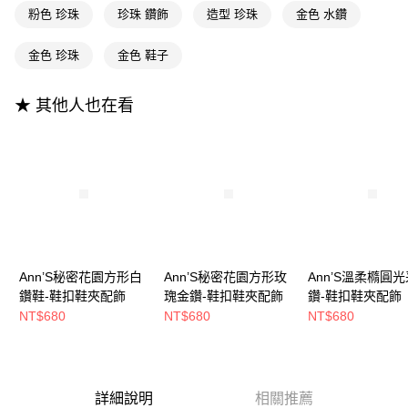
【大哥付你分期使用說明】
AFTEE先享後付
粉色 珍珠
珍珠 鑽飾
造型 珍珠
金色 水鑽
1.本服務由台灣大哥大提供，台灣大哥大用戶可立即使用無須另外申請。
2.付款方式選擇「大哥付你分期」，訂單成立後會自動跳轉到大哥付的交易
相關說明
流程，驗證手機門號後，選擇欲分期的期數、繳款截止日，確認付款後即完
金色 珍珠
金色 鞋子
【關於「AFTEE先享後付」】
成交易。
ATM付款
AFTEE先享後付是「在收到商品之後才付款」的支付方式。 讓您購物簡單
3.實際核准額度、可分期數及費用金額請依後續交易確認頁面所載為準。
便利好安心！
4.訂單成立30分鐘內，如未前往確認交易或遇審核未通過，訂單將自動取
★ 其他人也在看
１．簡單：不需註冊會員、不需綁卡、不需儲值。
運送方式
消。如遇「轉專審核」未通過狀況，表示未達大哥付你分期系統評分，恕無
２．便利：只要手機號碼，簡訊認證，即可結帳。
法說明評估內容。
３．安心：先確認商品／服務後，再付款。
全家付款取貨
【繳款方式說明】
1.分期款項不併入電信帳單，「大哥付你分期」於每月結算日後寄送繳費提
每筆NT$100，滿NT$999(含以上)免運費
【「AFTEE先享後付」結帳流程】
醒簡訊。
１．於結帳方式選擇「AFTEE先享後付」後，將跳轉至「AFTEE先享後付」
2.透過簡訊連結打開帳單後，可選擇「超商條碼／台灣大直營門市／銀行轉
付款後全家取貨
結帳頁面，進行簡訊認證並確認金額後，即可完成結帳。
帳／街口支付／iPASS MONEY」等通路繳費。
２．訂單成立數日內，您將收到繳費通知簡訊。
每筆NT$100，滿NT$999(含以上)免運費
３．收到繳費通知簡訊後14天內，點擊此簡訊中的連結，可透過四大超商／
【注意事項】
ATM／網路銀行／等多元方式進行付款，方視為交易完成。
萊爾富付款取貨
1.本服務係由「台灣大哥大股份有限公司」（以下簡稱本公司）所提供，讓
※ 請注意：結帳手續完成當下不需立刻繳費，但若您需要取消訂單，請聯絡
Ann’S秘密花園方形白
Ann’S秘密花園方形玫
Ann’S溫柔橢圓
用戶於交易時，得透過本服務購買商品或服務，並由商店將買賣／分期付款
每筆NT$100，滿NT$999(含以上)免運費
購買商品的店家。未經商家同意取消之訂單仍視為有效，需透過AFTEE先享
鑽鞋-鞋扣鞋夾配飾
瑰金鑽-鞋扣鞋夾配飾
鑽-鞋扣鞋夾配飾
買賣價金債權讓與本公司後，依約使用本公司帳單繳交帳款。
後付繳納相關費用。
2.基於同意付款使用「大哥付你分期」之契約關係目的，商店將以您的個人
NT$680
NT$680
NT$680
付款後萊爾富取貨
※ 交易是否成功請以「AFTEE先享後付 」之結帳頁面顯示為準，若有關於
資料（包含姓名、電話或地址）提供予台灣大哥大進項蒐集、處理及利用，
是否繳費成功／繳費後需取消欲退款等相關疑問，請聯繫「AFTEE先享後付
每筆NT$100，滿NT$999(含以上)免運費
由本公司與您本人進行分期帳單所需資料之確認、核對及更正。
客戶支援中心」
https://netprotections.freshdesk.com/support/home
3.完整用戶服務條款，請詳閱以下連結：
https://oppay.tw/userRule
7-11付款取貨
【注意事項】
詳細說明
相關推薦
１．透過由恩沛科技股份有限公司提供之「AFTEE先享後付」服務完成之交
每筆NT$100，滿NT$999(含以上)免運費