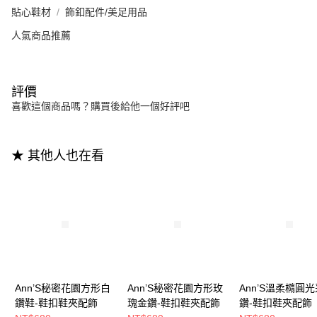
貼心鞋材
飾釦配件/美足用品
人氣商品推薦
評價
喜歡這個商品嗎？購買後給他一個好評吧
★ 其他人也在看
Ann’S秘密花園方形白
Ann’S秘密花園方形玫
Ann’S溫柔橢圓
鑽鞋-鞋扣鞋夾配飾
瑰金鑽-鞋扣鞋夾配飾
鑽-鞋扣鞋夾配飾