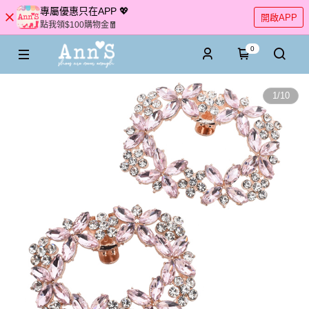
專屬優惠只在APP 💖
開啟APP
點我領$100購物金🧧
0
1
/
10