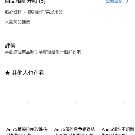
商品相關分類 (5)
查看全部
貼心鞋材
飾釦配件/美足用品
人氣商品推薦
評價
喜歡這個商品嗎？購買後給他一個好評吧
★ 其他人也在看
Ann’S華麗拉絲珍珠花-
Ann’S優雅黑色蝴蝶結
Ann’S知性不規則