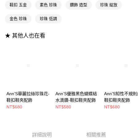
【大哥付你分期使用說明】
AFTEE先享後付
鞋扣 五金
素色 珍珠
鑽飾 造型
珍珠 綻放
1.本服務由台灣大哥大提供，台灣大哥大用戶可立即使用無須另外申請。
2.付款方式選擇「大哥付你分期」，訂單成立後會自動跳轉到大哥付的交易
相關說明
流程，驗證手機門號後，選擇欲分期的期數、繳款截止日，確認付款後即完
金色 珍珠
珍珠 低調
【關於「AFTEE先享後付」】
成交易。
ATM付款
AFTEE先享後付是「在收到商品之後才付款」的支付方式。 讓您購物簡單
3.實際核准額度、可分期數及費用金額請依後續交易確認頁面所載為準。
便利好安心！
4.訂單成立30分鐘內，如未前往確認交易或遇審核未通過，訂單將自動取
★ 其他人也在看
１．簡單：不需註冊會員、不需綁卡、不需儲值。
運送方式
消。如遇「轉專審核」未通過狀況，表示未達大哥付你分期系統評分，恕無
２．便利：只要手機號碼，簡訊認證，即可結帳。
法說明評估內容。
３．安心：先確認商品／服務後，再付款。
全家付款取貨
【繳款方式說明】
1.分期款項不併入電信帳單，「大哥付你分期」於每月結算日後寄送繳費提
每筆NT$100，滿NT$999(含以上)免運費
【「AFTEE先享後付」結帳流程】
醒簡訊。
１．於結帳方式選擇「AFTEE先享後付」後，將跳轉至「AFTEE先享後付」
2.透過簡訊連結打開帳單後，可選擇「超商條碼／台灣大直營門市／銀行轉
付款後全家取貨
結帳頁面，進行簡訊認證並確認金額後，即可完成結帳。
帳／街口支付／iPASS MONEY」等通路繳費。
２．訂單成立數日內，您將收到繳費通知簡訊。
每筆NT$100，滿NT$999(含以上)免運費
３．收到繳費通知簡訊後14天內，點擊此簡訊中的連結，可透過四大超商／
【注意事項】
ATM／網路銀行／等多元方式進行付款，方視為交易完成。
萊爾富付款取貨
1.本服務係由「台灣大哥大股份有限公司」（以下簡稱本公司）所提供，讓
※ 請注意：結帳手續完成當下不需立刻繳費，但若您需要取消訂單，請聯絡
Ann’S華麗拉絲珍珠花-
Ann’S優雅黑色蝴蝶結
Ann’S知性不規則
用戶於交易時，得透過本服務購買商品或服務，並由商店將買賣／分期付款
每筆NT$100，滿NT$999(含以上)免運費
購買商品的店家。未經商家同意取消之訂單仍視為有效，需透過AFTEE先享
鞋扣鞋夾配飾
水滴鑽-鞋扣鞋夾配飾
鞋扣鞋夾配飾
買賣價金債權讓與本公司後，依約使用本公司帳單繳交帳款。
後付繳納相關費用。
2.基於同意付款使用「大哥付你分期」之契約關係目的，商店將以您的個人
NT$680
NT$580
NT$680
付款後萊爾富取貨
※ 交易是否成功請以「AFTEE先享後付 」之結帳頁面顯示為準，若有關於
資料（包含姓名、電話或地址）提供予台灣大哥大進項蒐集、處理及利用，
是否繳費成功／繳費後需取消欲退款等相關疑問，請聯繫「AFTEE先享後付
每筆NT$100，滿NT$999(含以上)免運費
由本公司與您本人進行分期帳單所需資料之確認、核對及更正。
客戶支援中心」
https://netprotections.freshdesk.com/support/home
3.完整用戶服務條款，請詳閱以下連結：
https://oppay.tw/userRule
7-11付款取貨
【注意事項】
詳細說明
相關推薦
１．透過由恩沛科技股份有限公司提供之「AFTEE先享後付」服務完成之交
每筆NT$100，滿NT$999(含以上)免運費