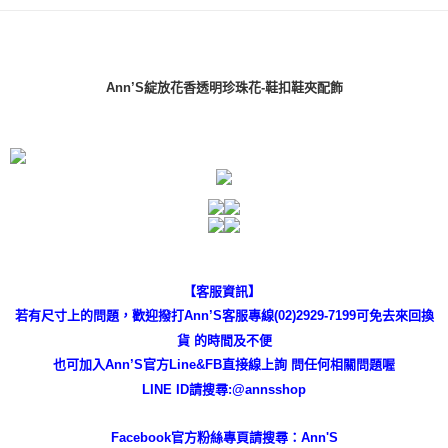
易，需依本服務之必要範圍內提供個人資料，並將交易相關給付款項請求債
權轉讓予恩沛科技股份有限公司。
付款後7-11取貨
２．關於個人資料處理事宜，請瀏覽以下網址：
每筆NT$100，滿NT$999(含以上)免運費
https://aftee.tw/terms/#terms3
３．未成年的使用者請事先徵得法定代理人或監護人之同意方可使用
Ann’S綻放花香透明珍珠花-鞋扣鞋夾配飾
宅配
「AFTEE先享後付」，若未經同意申辦者引起之損失，本公司不負相關責
任。
每筆NT$100，滿NT$999(含以上)免運費
４．使用「AFTEE先享後付」時，將依據個別帳號之用戶狀況，依本公司即
時審查核予不同之上限額度；若仍有額度不足之情形，本公司將視審查結果
國家/地區配送(非順豐配送，勿填寫順豐智能櫃地址)
查看運費
請求用戶進行身份認證。
５．嚴禁一人註冊多個帳號或使用他人資訊註冊。若發現惡意使用之情形，
國家/地區配送(限中國大陸地區)
查看運費
恩沛科技股份有限公司將有權停止該用戶之使用額度並採取法律行動。
【客服資訊】
若有尺寸上的問題，歡迎撥打Ann’S客服專線(02)2929-7199可免去來回換
貨 的時間及不便
也可加入Ann’S官方Line&FB直接線上詢 問任何相關問題喔
LINE ID請搜尋:@annsshop
Facebook官方粉絲專頁請搜尋：Ann'S