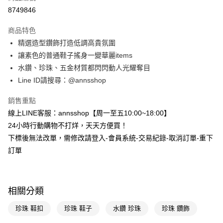
信用卡分期付款
8749846
3 期 0 利率 每期
NT$226
21家銀行
商品特色
6 期 0 利率 每期
NT$113
21家銀行
合作金庫商業銀行
第一商業銀行
精選造型鑽飾打造低調高貴氛圍
華南商業銀行
彰化商業銀行
合作金庫商業銀行
第一商業銀行
購物金
讓素色的普通鞋子搖身一變華麗items
上海商業儲蓄銀行
台北富邦商業銀行
華南商業銀行
彰化商業銀行
國泰世華商業銀行
兆豐國際商業銀行
水鑽、珍珠、五金材質都閃閃動人光耀奪目
超商取貨付款
上海商業儲蓄銀行
台北富邦商業銀行
臺灣中小企業銀行
台中商業銀行
Line ID請搜尋：@annsshop
國泰世華商業銀行
兆豐國際商業銀行
匯豐（台灣）商業銀行
華泰商業銀行
LINE Pay
臺灣中小企業銀行
台中商業銀行
聯邦商業銀行
遠東國際商業銀行
銷售重點
匯豐（台灣）商業銀行
華泰商業銀行
Apple Pay
元大商業銀行
永豐商業銀行
線上LINE客服：annsshop【周一至五10:00~18:00】
聯邦商業銀行
遠東國際商業銀行
玉山商業銀行
星展（台灣）商業銀行
元大商業銀行
永豐商業銀行
24小時行動購物不打烊，天天方便買！
街口支付
台新國際商業銀行
中國信託商業銀行
玉山商業銀行
星展（台灣）商業銀行
下標後無法改單，需修改請登入-會員系統-交易紀錄-取消訂單-重下
台灣樂天信用卡公司
台新國際商業銀行
中國信託商業銀行
悠遊付
訂單
台灣樂天信用卡公司
Google Pay
全支付
相關分類
大哥付你分期
珍珠 鞋扣
珍珠 鞋子
水鑽 珍珠
珍珠 鑽飾
相關說明