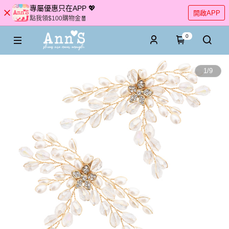
專屬優惠只在APP 💖
開啟APP
點我領$100購物金🧧
0
1
/
9