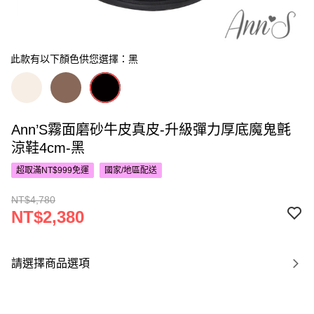
此款有以下顏色供您選擇：黑
Ann’S霧面磨砂牛皮真皮-升級彈力厚底魔鬼氈
涼鞋4cm-黑
超取滿NT$999免運
國家/地區配送
NT$4,780
NT$2,380
請選擇商品選項