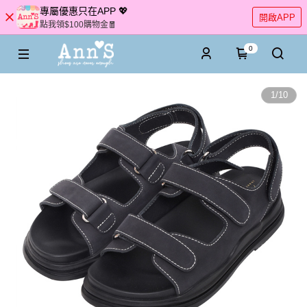
專屬優惠只在APP 💖
開啟APP
點我領$100購物金🧧
0
1
/
10