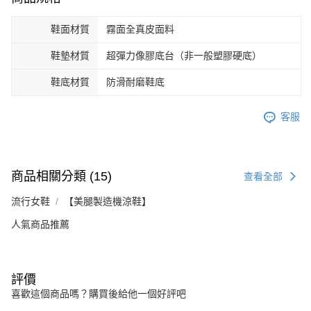
鞋面材質
霧面全真皮面料
鞋墊材質
超彈力像膠底台（非一般塑膠硬底）
鞋底材質
防滑耐磨鞋底
客服
商品相關分類 (15)
查看全部
流行女鞋
【美腿製造機涼鞋】
人氣商品推薦
評價
喜歡這個商品嗎？購買後給他一個好評吧