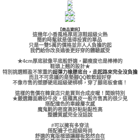
【商品資訊】
這幾年小香風格厚底涼鞋超級火熱
簡約時髦就是值得投資的單品
只是一雙5萬的價格並非人人負擔的起
我們給你改良過後更好穿的體驗感受
★4cm厚底就像平底般舒適，顯瘦度也是棒棒的
鞋頭上翹的設計★
超彈力橡膠底台，走起路來完全沒負擔
特別挑選輕盈不笨重的
而且不可思議的是墊腳QQ軟軟超好穿
不像市售的塑膠硬底超級硬梆梆，穿了腳底板會痛！
這樣的售價在韓貨店只能買到合成皮喔！闆娘特別
★嚴選霧面磨砂牛皮，這種真皮一般市售真的很少見
搭配撞色的車線層次感
魔鬼氈的密度高好粘貼黏性高
整體質感完全沒話說
#可以擁有多穿法
搭配襪子也超級時尚
舒適的寬版楦頭讓腳板悠然自在