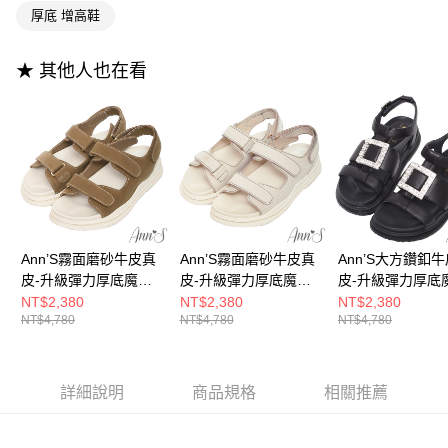
3.實際核准額度、可分期數及費用金額請依後續交易確認頁面所載為準。
便利好安心！
厚底 增高鞋
4.訂單成立30分鐘內，如未前往確認交易或遇審核未通過，訂單將自動取
１．簡單：不需註冊會員、不需綁卡、不需儲值。
運送方式
消。如遇「轉專審核」未通過狀況，表示未達大哥付你分期系統評分，恕無
２．便利：只要手機號碼，簡訊認證，即可結帳。
法說明評估內容。
３．安心：先確認商品／服務後，再付款。
★ 其他人也在看
全家付款取貨
【繳款方式說明】
1.分期款項不併入電信帳單，「大哥付你分期」於每月結算日後寄送繳費提
每筆NT$100，滿NT$999(含以上)免運費
【「AFTEE先享後付」結帳流程】
醒簡訊。
１．於結帳方式選擇「AFTEE先享後付」後，將跳轉至「AFTEE先享後付」
2.透過簡訊連結打開帳單後，可選擇「超商條碼／台灣大直營門市／銀行轉
付款後全家取貨
結帳頁面，進行簡訊認證並確認金額後，即可完成結帳。
帳／街口支付／iPASS MONEY」等通路繳費。
２．訂單成立數日內，您將收到繳費通知簡訊。
每筆NT$100，滿NT$999(含以上)免運費
３．收到繳費通知簡訊後14天內，點擊此簡訊中的連結，可透過四大超商／
【注意事項】
ATM／網路銀行／等多元方式進行付款，方視為交易完成。
萊爾富付款取貨
1.本服務係由「台灣大哥大股份有限公司」（以下簡稱本公司）所提供，讓
※ 請注意：結帳手續完成當下不需立刻繳費，但若您需要取消訂單，請聯絡
用戶於交易時，得透過本服務購買商品或服務，並由商店將買賣／分期付款
每筆NT$100，滿NT$999(含以上)免運費
購買商品的店家。未經商家同意取消之訂單仍視為有效，需透過AFTEE先享
買賣價金債權讓與本公司後，依約使用本公司帳單繳交帳款。
後付繳納相關費用。
2.基於同意付款使用「大哥付你分期」之契約關係目的，商店將以您的個人
Ann’S霧面磨砂牛皮真
Ann’S霧面磨砂牛皮真
Ann’S大方鑽釦
付款後萊爾富取貨
※ 交易是否成功請以「AFTEE先享後付 」之結帳頁面顯示為準，若有關於
資料（包含姓名、電話或地址）提供予台灣大哥大進項蒐集、處理及利用，
皮-升級彈力厚底魔鬼
皮-升級彈力厚底魔鬼
皮-升級彈力厚底
是否繳費成功／繳費後需取消欲退款等相關疑問，請聯繫「AFTEE先享後付
每筆NT$100，滿NT$999(含以上)免運費
由本公司與您本人進行分期帳單所需資料之確認、核對及更正。
客戶支援中心」
https://netprotections.freshdesk.com/support/home
氈涼鞋4cm-棕
氈涼鞋4cm-米白
氈涼鞋4cm-黑
NT$2,380
NT$2,380
NT$2,380
3.完整用戶服務條款，請詳閱以下連結：
https://oppay.tw/userRule
NT$4,780
NT$4,780
NT$4,780
7-11付款取貨
【注意事項】
１．透過由恩沛科技股份有限公司提供之「AFTEE先享後付」服務完成之交
每筆NT$100，滿NT$999(含以上)免運費
易，需依本服務之必要範圍內提供個人資料，並將交易相關給付款項請求債
權轉讓予恩沛科技股份有限公司。
付款後7-11取貨
詳細說明
商品規格
相關推薦
２．關於個人資料處理事宜，請瀏覽以下網址：
每筆NT$100，滿NT$999(含以上)免運費
https://aftee.tw/terms/#terms3
３．未成年的使用者請事先徵得法定代理人或監護人之同意方可使用