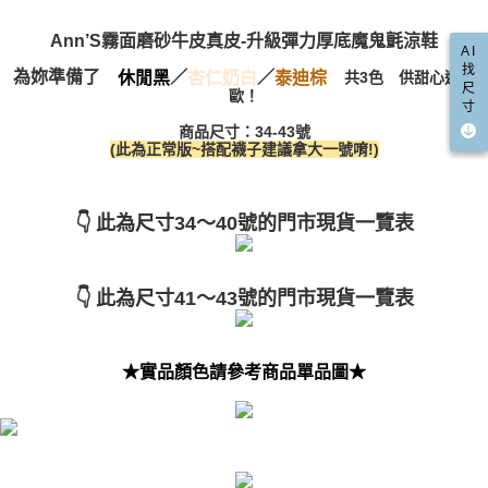
宅配
「AFTEE先享後付」，若未經同意申辦者引起之損失，本公司不負相關責
任。
每筆NT$100，滿NT$999(含以上)免運費
Ann’S霧面磨砂牛皮真皮-升級彈力厚底魔鬼氈涼鞋
AI
４．使用「AFTEE先享後付」時，將依據個別帳號之用戶狀況，依本公司即
找
時審查核予不同之上限額度；若仍有額度不足之情形，本公司將視審查結果
為妳準備了
／
／
國家/地區配送(非順豐配送，勿填寫順豐智能櫃地址)
查看運費
休閒黑
杏仁奶白
泰迪棕
共3色 供甜心選擇
尺
請求用戶進行身份認證。
歐！
寸
５．嚴禁一人註冊多個帳號或使用他人資訊註冊。若發現惡意使用之情形，
國家/地區配送(限中國大陸地區)
查看運費
恩沛科技股份有限公司將有權停止該用戶之使用額度並採取法律行動。
商品尺寸：34-43號
(此為正常版~搭配襪子建議拿大一號唷!)
👇
此為尺寸34～40號的門市現貨一覽表
👇
此為尺寸41～43號的門市現貨一覽表
★實品顏色請參考商品單品圖★