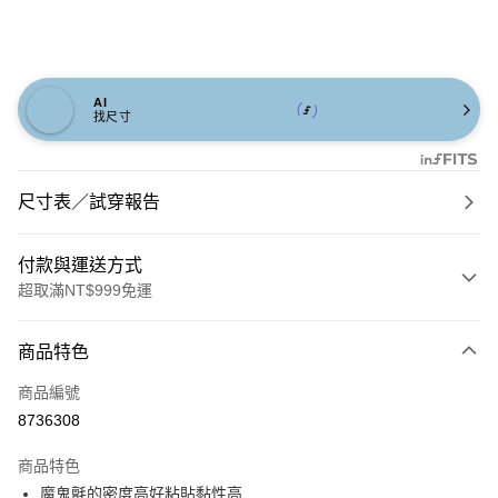
AI
找尺寸
尺寸表／試穿報告
付款與運送方式
超取滿NT$999免運
付款方式
商品特色
信用卡一次付款
商品編號
信用卡分期付款
8736308
3 期 0 利率 每期
NT$793
21家銀行
商品特色
6 期 0 利率 每期
NT$396
21家銀行
合作金庫商業銀行
第一商業銀行
魔鬼氈的密度高好粘貼黏性高