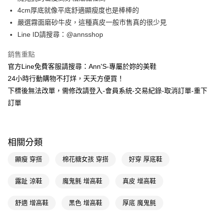
華南商業銀行
彰化商業銀行
合作金庫商業銀行
第一商業銀行
購物金
4cm厚底就像平底舒適顯瘦度也是棒棒的
上海商業儲蓄銀行
台北富邦商業銀行
華南商業銀行
彰化商業銀行
國泰世華商業銀行
兆豐國際商業銀行
嚴選霧面磨砂牛皮，這種真皮一般市售真的很少見
超商取貨付款
上海商業儲蓄銀行
台北富邦商業銀行
臺灣中小企業銀行
台中商業銀行
Line ID請搜尋：@annsshop
國泰世華商業銀行
兆豐國際商業銀行
匯豐（台灣）商業銀行
華泰商業銀行
LINE Pay
臺灣中小企業銀行
台中商業銀行
聯邦商業銀行
遠東國際商業銀行
銷售重點
匯豐（台灣）商業銀行
華泰商業銀行
Apple Pay
元大商業銀行
永豐商業銀行
官方Line免費客服請搜尋：Ann'S-專屬於妳的美鞋
聯邦商業銀行
遠東國際商業銀行
玉山商業銀行
星展（台灣）商業銀行
元大商業銀行
永豐商業銀行
24小時行動購物不打烊，天天方便買！
街口支付
台新國際商業銀行
中國信託商業銀行
玉山商業銀行
星展（台灣）商業銀行
下標後無法改單，需修改請登入-會員系統-交易紀錄-取消訂單-重下
台灣樂天信用卡公司
台新國際商業銀行
中國信託商業銀行
悠遊付
訂單
台灣樂天信用卡公司
Google Pay
全支付
相關分類
大哥付你分期
顯瘦 穿搭
棉花糖女孩 穿搭
好穿 厚底鞋
相關說明
【大哥付你分期使用說明】
AFTEE先享後付
露趾 涼鞋
魔鬼氈 增高鞋
真皮 增高鞋
1.本服務由台灣大哥大提供，台灣大哥大用戶可立即使用無須另外申請。
2.付款方式選擇「大哥付你分期」，訂單成立後會自動跳轉到大哥付的交易
相關說明
流程，驗證手機門號後，選擇欲分期的期數、繳款截止日，確認付款後即完
舒適 增高鞋
黑色 增高鞋
厚底 魔鬼氈
【關於「AFTEE先享後付」】
成交易。
ATM付款
AFTEE先享後付是「在收到商品之後才付款」的支付方式。 讓您購物簡單