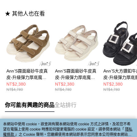
★ 其他人也在看
Ann’S霧面磨砂牛皮真
Ann’S霧面磨砂牛皮真
Ann’S大方鑽釦
皮-升級彈力厚底魔鬼
皮-升級彈力厚底魔鬼
皮-升級彈力厚底
氈涼鞋4cm-棕
氈涼鞋4cm-米白
氈涼鞋4cm-黑
NT$2,380
NT$2,380
NT$2,380
NT$4,780
NT$4,780
NT$4,780
你可能有興趣的商品
全站排行
本網站中使用 cookie，欲查詢有關本網站使用 cookie 方式之詳情，及若您不希
熱門標籤
望在電腦上使用 cookie 時應如何變更電腦的 cookie 設定，請參閱本網站「
隱私
權條款
」之 Cookie 聲明。您繼續使用本網站即表示您同意本公司得按本網站使