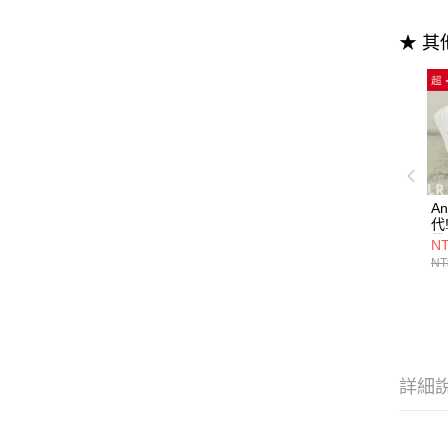
★ 
A
代
帶
NT
NT
詳細