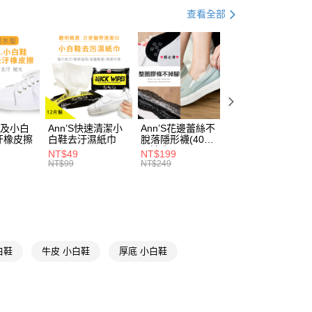
【休閒鞋、懶人鞋】
查看全部
你分期使用說明】
享後付
由台灣大哥大提供，台灣大哥大用戶可立即使用無須另外申請。
式選擇「大哥付你分期」，訂單成立後會自動跳轉到大哥付的交易
【全真皮鞋款系列】
證手機門號後，選擇欲分期的期數、繳款截止日，確認付款後即
FTEE先享後付」】
。
先享後付是「在收到商品之後才付款」的支付方式。 讓您購物簡單
寶石、水鑽
准額度、可分期數及費用金額請依後續交易確認頁面所載為準。
心！
立30分鐘內，如未前往確認交易或遇審核未通過，訂單將自動取
純白
：不需註冊會員、不需綁卡、不需儲值。
「轉專審核」未通過狀況，表示未達大哥付你分期系統評分，恕
：只要手機號碼，簡訊認證，即可結帳。
懶人鞋、休閒鞋
評估內容。
：先確認商品／服務後，再付款。
皮及小白
Ann’S快速清潔小
Ann’S花邊蕾絲不
Ann’S貓咪造型隱
式說明】
汙橡皮擦
白鞋去汙濕紙巾
脫落隱形襪(40號
形襪(40號內適
取貨
低跟3-5.5公分
項不併入電信帳單，「大哥付你分期」於每月結算日後寄送繳費提
內適穿)
穿)-5色
EE先享後付」結帳流程】
NT$49
NT$199
NT$59
00，滿NT$999(含以上)免運費
NT$99
NT$249
NT$89
方式選擇「AFTEE先享後付」後，將跳轉至「AFTEE先享後
貨專區
訊連結打開帳單後，可選擇「超商條碼／台灣大直營門市／銀行轉
頁面，進行簡訊認證並確認金額後，即可完成結帳。
付／iPASS MONEY」等通路繳費。
家取貨
成立數日內，您將收到繳費通知簡訊。
🔥激瘦厚底系列
費通知簡訊後14天內，點擊此簡訊中的連結，可透過四大超商
00，滿NT$999(含以上)免運費
項】
網路銀行／等多元方式進行付款，方視為交易完成。
❤沙發後跟系列
係由「台灣大哥大股份有限公司」（以下簡稱本公司）所提供，讓
：結帳手續完成當下不需立刻繳費，但若您需要取消訂單，請聯
款取貨
易時，得透過本服務購買商品或服務，並由商店將買賣／分期付
☁足弓墊腳系列
的店家。未經商家同意取消之訂單仍視為有效，需透過AFTEE
金債權讓與本公司後，依約使用本公司帳單繳交帳款。
白鞋
牛皮 小白鞋
厚底 小白鞋
繳納相關費用。
00，滿NT$999(含以上)免運費
出國好朋友
意付款使用「大哥付你分期」之契約關係目的，商店將以您的個人
否成功請以「AFTEE先享後付 」之結帳頁面顯示為準，若有關於
含姓名、電話或地址）提供予台灣大哥大進項蒐集、處理及利
功／繳費後需取消欲退款等相關疑問，請聯繫「AFTEE先享後
爾富取貨
休閒婚鞋
公司與您本人進行分期帳單所需資料之確認、核對及更正。
援中心」
https://netprotections.freshdesk.com/support/home
00，滿NT$999(含以上)免運費
戶服務條款，請詳閱以下連結：
https://oppay.tw/userRule
埃及腳