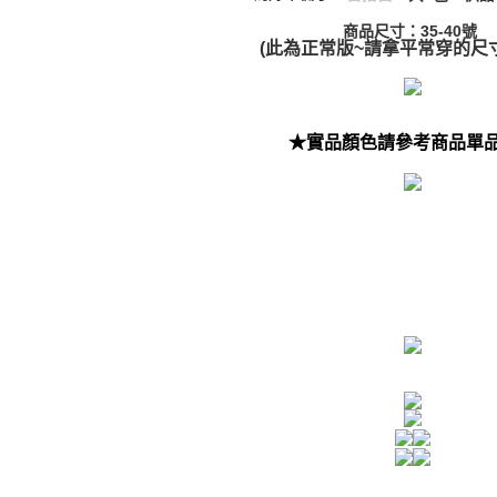
商品尺寸：35-40號
(此為正常版~請拿平常穿的尺
★實品顏色請參考商品單