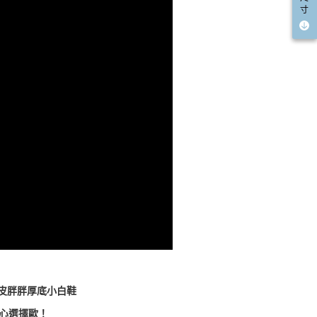
寸
真皮胖胖厚底小白鞋
甜心選擇歐！