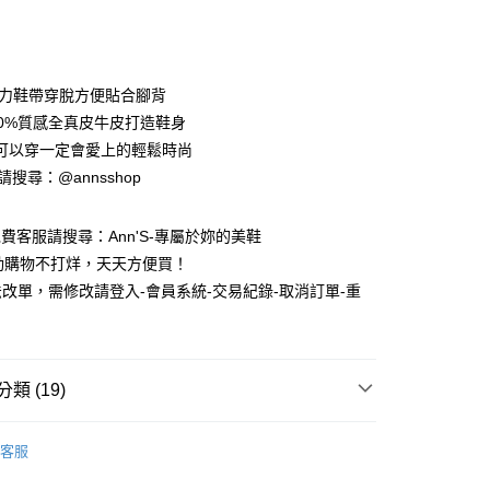
次付款
期付款
0 利率 每期
NT$726
21家銀行
彈力鞋帶穿脫方便貼合腳背
0 利率 每期
NT$363
21家銀行
庫商業銀行
第一商業銀行
00%質感全真皮牛皮打造鞋身
業銀行
彰化商業銀行
可以穿一定會愛上的輕鬆時尚
庫商業銀行
第一商業銀行
業儲蓄銀行
台北富邦商業銀行
業銀行
彰化商業銀行
ID請搜尋：@annsshop
華商業銀行
兆豐國際商業銀行
付款
業儲蓄銀行
台北富邦商業銀行
小企業銀行
台中商業銀行
華商業銀行
兆豐國際商業銀行
台灣）商業銀行
華泰商業銀行
e免費客服請搜尋：Ann'S-專屬於妳的美鞋
小企業銀行
台中商業銀行
業銀行
遠東國際商業銀行
動購物不打烊，天天方便買！
台灣）商業銀行
華泰商業銀行
業銀行
永豐商業銀行
業銀行
遠東國際商業銀行
改單，需修改請登入-會員系統-交易紀錄-取消訂單-重
業銀行
星展（台灣）商業銀行
業銀行
永豐商業銀行
際商業銀行
中國信託商業銀行
業銀行
星展（台灣）商業銀行
天信用卡公司
際商業銀行
中國信託商業銀行
天信用卡公司
類 (19)
y
【NO.1冠軍小白鞋家族】
客服
推薦
分期