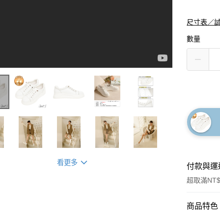
尺寸表／
數量
看更多
付款與運
超取滿NT$
付款方式
商品特色