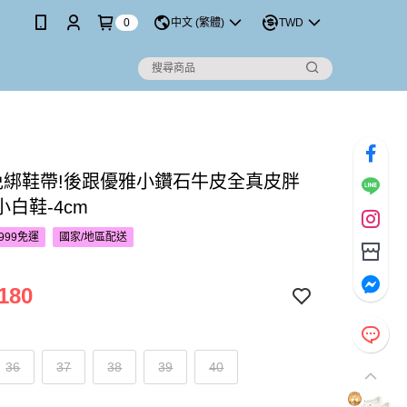
0
中文 (繁體)
TWD
’S免綁鞋帶!後跟優雅小鑽石牛皮全真皮胖
白鞋-4cm
999免運
國家/地區配送
180
36
37
38
39
40