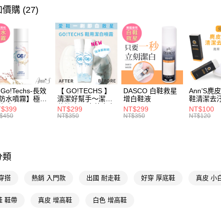
流行女鞋
相關說明
價購 (27)
【大哥付
本周新品
AFTEE先
1.本服務
2.付款方
相關說明
流行女鞋
流程，驗
【關於「A
ATM付款
完成交易
AFTEE
選款式
3.實際核
便利好安
4.訂單成
選顏色
１．簡單
消。如遇
２．便利
運送方式
選款式
無法說明
３．安心
Go!Techs-長效
【 GO!TECHS 】
DASCO 白鞋救星
Ann’S麂
【繳款方
防水噴霧】極效
清潔好幫手～潔白
增白鞋液
鞋清潔去
全家付款
選跟高
1.分期款
水噴霧 280ml
慕絲噴霧 皮革麂皮
【「AFT
$399
NT$299
NT$299
NT$100
布料皆適用
醒簡訊。
每筆NT$1
$450
NT$350
NT$350
NT$120
１．於結帳
不用等現
2.透過簡
付」結帳
帳／街口支
付款後全
２．訂單
選機能
３．收到繳
每筆NT$1
【注意事
／ATM／
選機能
分類
1.本服務
※ 請注意
萊爾富付
用戶於交
選機能
絡購買商品
款買賣價
穿搭
熱銷 入門款
出國 耐走鞋
好穿 厚底鞋
真皮 小
先享後付
每筆NT$1
選場合
2.基於同
※ 交易是
資料（包
是否繳費成
付款後萊
鞋 鞋帶
真皮 增高鞋
白色 增高鞋
手工婚鞋
用，由本
付客戶支
每筆NT$1
3.完整用
選腳型