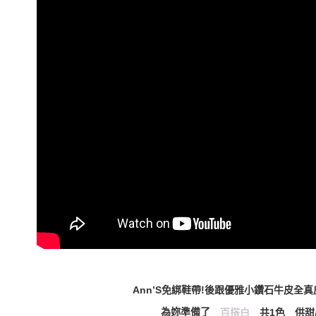
Ann’S免綁鞋帶!後跟優雅小鑽石牛皮全
為妳準備了
共1色 供
百搭白