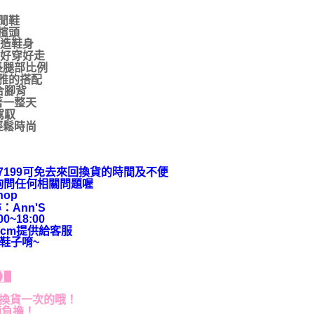
閒鞋
楦頭
打造鞋身
計好穿好走
長腿部比例
雅的搭配
合腳背
著一整天
駕馭
輕鬆時尚
9-7199可免去來回換貨的時間及不便
上詢問任何相關問題喔
hop
：Ann'S
~18:00
cm提供給客服
鞋子唷~
貨】
退換貨一次的哦！
額負擔！