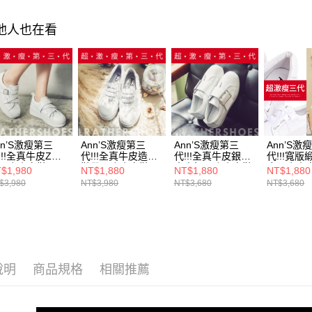
【注意事
7-11付款
１．透過由
選材質
交易，需
其他人也在看
每筆NT$1
求債權轉
選材質
２．關於
付款後7-1
海外港澳
https://aft
每筆NT$1
３．未成
「AFTE
宅配
任。
４．使用「
每筆NT$1
即時審查
結果請求
nn’S激瘦第三
Ann’S激瘦第三
Ann’S激瘦第三
Ann’S激
國家/地區
５．嚴禁
!!!全真牛皮Z繞
代!!!全真牛皮造型
代!!!全真牛皮銀色
代!!!寬
形，恩沛
厚底小白鞋
鞋帶厚底小白鞋
大方扣厚底小白鞋
皮厚底小
$1,980
NT$1,880
NT$1,880
NT$1,880
國家/地區
動。
$3,980
NT$3,980
NT$3,680
NT$3,680
說明
商品規格
相關推薦