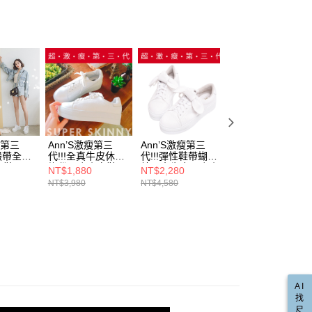
項】
取貨
恩沛科技股份有限公司提供之「AFTEE先享後付」服務完成之
真皮
依本服務之必要範圍內提供個人資料，並將交易相關給付款項請
00，滿NT$999(含以上)免運費
讓予恩沛科技股份有限公司。
水鑽│珍珠│蕾絲
個人資料處理事宜，請瀏覽以下網址：
1取貨
直送專區
ee.tw/terms/#terms3
00，滿NT$999(含以上)免運費
年的使用者請事先徵得法定代理人或監護人之同意方可使用
E先享後付」，若未經同意申辦者引起之損失，本公司不負相關責
AFTEE先享後付」時，將依據個別帳號之用戶狀況，依本公司
00，滿NT$999(含以上)免運費
核予不同之上限額度；若仍有額度不足之情形，本公司將視審查
用戶進行身份認證。
瘦第三
Ann’S激瘦第三
Ann’S激瘦第三
Ann’S激瘦第三
配送(非順豐配送，勿填寫順豐智能櫃地址)
查看運費
一人註冊多個帳號或使用他人資訊註冊。若發現惡意使用之情
版緞帶全真
代!!!全真牛皮休閒
代!!!彈性鞋帶蝴蝶
代!!!立體大蝴蝶結
科技股份有限公司將有權停止該用戶之使用額度並採取法律行
白鞋
綁帶厚底小白鞋
結全真牛皮厚底小
全真牛皮厚底小白
NT$1,880
NT$2,280
NT$1,780
配送(限中國大陸地區)
查看運費
4cm-白
白鞋4cm-白
鞋
NT$3,980
NT$4,580
NT$3,680
AI
找
尺