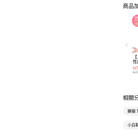
商品加
【 
性
防
NT
NT
相關
顯瘦 
小白