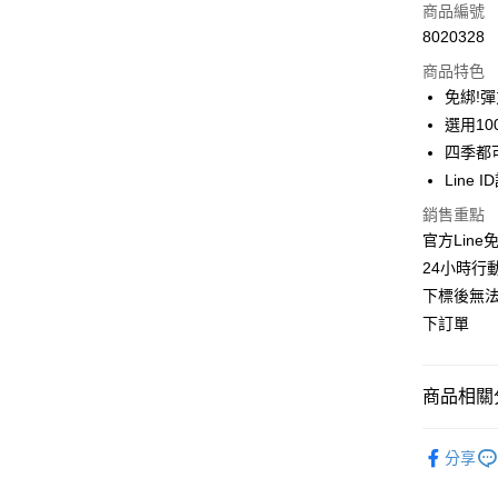
信用卡一
商品編號
8020328
信用卡分
商品特色
3 期 
免綁!
6 期 
合作金
選用1
華南商
四季都
合作金
購物金
上海商
華南商
Line 
國泰世
超商取貨
上海商
銷售重點
臺灣中
國泰世
匯豐（
官方Lin
LINE Pay
臺灣中
聯邦商
24小時行
匯豐（
Apple Pay
元大商
聯邦商
下標後無法
玉山商
元大商
街口支付
下訂單
台新國
玉山商
台灣樂
台新國
悠遊付
台灣樂
商品相關分
Google Pa
流行女鞋
全支付
分享
人氣商品
大哥付你