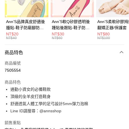
華南商業銀行
彰化商業銀行
合作金庫商業銀行
第一商業銀行
購物金
上海商業儲蓄銀行
台北富邦商業銀行
華南商業銀行
彰化商業銀行
國泰世華商業銀行
兆豐國際商業銀行
超商取貨付款
上海商業儲蓄銀行
台北富邦商業銀行
臺灣中小企業銀行
台中商業銀行
國泰世華商業銀行
兆豐國際商業銀行
Ann’S品牌真皮舒適後
Ann’S軟Q矽膠透明後
Ann’S柔軟矽膠
匯豐（台灣）商業銀行
華泰商業銀行
LINE Pay
臺灣中小企業銀行
台中商業銀行
腫貼-鞋子防磨腳防掉
踵貼後跟貼-鞋子防磨
翻矯正器/保護套
聯邦商業銀行
遠東國際商業銀行
匯豐（台灣）商業銀行
華泰商業銀行
跟大半號專用
腳防掉跟大半號專用
NT$20
NT$30
NT$80
Apple Pay
元大商業銀行
永豐商業銀行
NT$40
NT$60
NT$100
聯邦商業銀行
遠東國際商業銀行
玉山商業銀行
星展（台灣）商業銀行
元大商業銀行
永豐商業銀行
街口支付
台新國際商業銀行
中國信託商業銀行
玉山商業銀行
星展（台灣）商業銀行
商品特色
台灣樂天信用卡公司
台新國際商業銀行
中國信託商業銀行
悠遊付
商品編號
台灣樂天信用卡公司
Google Pay
7505554
全支付
商品特色
通勤小資女的必備鞋款
大哥付你分期
頂級的全羊皮打造鞋身
相關說明
舒適透氣人體工學的足弓設計5mm彈力泡棉
【大哥付你分期使用說明】
AFTEE先享後付
1.本服務由台灣大哥大提供，台灣大哥大用戶可立即使用無須另外申請。
Line ID請搜尋：@annsshop
2.付款方式選擇「大哥付你分期」，訂單成立後會自動跳轉到大哥付的交易
相關說明
流程，驗證手機門號後，選擇欲分期的期數、繳款截止日，確認付款後即完
【關於「AFTEE先享後付」】
銷售重點
成交易。
ATM付款
AFTEE先享後付是「在收到商品之後才付款」的支付方式。 讓您購物簡單