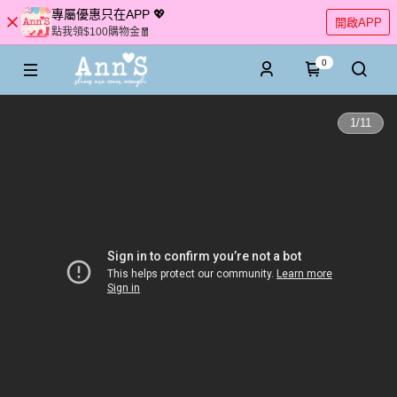
專屬優惠只在APP 💖
開啟APP
點我領$100購物金🧧
0
1
/
11