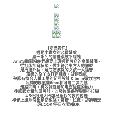
【商品資訊】
通勤小資女的必備鞋款
續一系列的摺疊柔軟平底鞋
Ann'S聽到粉絲們想要上班通勤可穿的高跟鞋囉~
從打版加寬楦頭，做出符合東方人的腳型
是拇指外翻、足底筋膜炎的女孩一大福音
頂級的全羊皮打造鞋身，舒適透氣
墊腳有符合人體工學的足弓設計 & 5mm彈力泡棉
足夠的厚氣墊6mm和可彎曲彈力感
走路同時，有效減低腳和地面碰撞的壓力
後腳跟立體加厚設計，沙發後跟保護腳跟不咬腳
4.5低跟是入門容易駕馭的款式包鞋
視覺上還能修飾腿部線條，緊實、拉提，舒適穩定
上班LOOK/平日衣著都OK