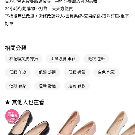
3.實際核准額度、可分期數及費用金額請依後續交易確認頁面所載為準。
官方Line免費客服請搜尋：Ann'S-專屬於妳的美鞋
便利好安心！
4.訂單成立30分鐘內，如未前往確認交易或遇審核未通過，訂單將自動取
24小時行動購物不打烊，天天方便買！
１．簡單：不需註冊會員、不需綁卡、不需儲值。
運送方式
消。如遇「轉專審核」未通過狀況，表示未達大哥付你分期系統評分，恕無
２．便利：只要手機號碼，簡訊認證，即可結帳。
下標後無法改單，需修改請登入-會員系統-交易紀錄-取消訂單-重下
法說明評估內容。
３．安心：先確認商品／服務後，再付款。
全家付款取貨
【繳款方式說明】
訂單
1.分期款項不併入電信帳單，「大哥付你分期」於每月結算日後寄送繳費提
每筆NT$100，滿NT$999(含以上)免運費
【「AFTEE先享後付」結帳流程】
醒簡訊。
１．於結帳方式選擇「AFTEE先享後付」後，將跳轉至「AFTEE先享後付」
2.透過簡訊連結打開帳單後，可選擇「超商條碼／台灣大直營門市／銀行轉
付款後全家取貨
結帳頁面，進行簡訊認證並確認金額後，即可完成結帳。
帳／街口支付／iPASS MONEY」等通路繳費。
２．訂單成立數日內，您將收到繳費通知簡訊。
相關分類
每筆NT$100，滿NT$999(含以上)免運費
３．收到繳費通知簡訊後14天內，點擊此簡訊中的連結，可透過四大超商／
【注意事項】
ATM／網路銀行／等多元方式進行付款，方視為交易完成。
棉花糖女孩 穿搭
面試必勝 跟鞋
低跟 包鞋
萊爾富付款取貨
1.本服務係由「台灣大哥大股份有限公司」（以下簡稱本公司）所提供，讓
※ 請注意：結帳手續完成當下不需立刻繳費，但若您需要取消訂單，請聯絡
用戶於交易時，得透過本服務購買商品或服務，並由商店將買賣／分期付款
每筆NT$100，滿NT$999(含以上)免運費
購買商品的店家。未經商家同意取消之訂單仍視為有效，需透過AFTEE先享
買賣價金債權讓與本公司後，依約使用本公司帳單繳交帳款。
低跟 羊皮
低跟 舒適
低跟 透氣
白色 包鞋
後付繳納相關費用。
2.基於同意付款使用「大哥付你分期」之契約關係目的，商店將以您的個人
付款後萊爾富取貨
※ 交易是否成功請以「AFTEE先享後付 」之結帳頁面顯示為準，若有關於
資料（包含姓名、電話或地址）提供予台灣大哥大進項蒐集、處理及利用，
是否繳費成功／繳費後需取消欲退款等相關疑問，請聯繫「AFTEE先享後付
低跟 鞋身
包鞋 舒適
透氣 鞋款
每筆NT$100，滿NT$999(含以上)免運費
由本公司與您本人進行分期帳單所需資料之確認、核對及更正。
客戶支援中心」
https://netprotections.freshdesk.com/support/home
3.完整用戶服務條款，請詳閱以下連結：
https://oppay.tw/userRule
7-11付款取貨
【注意事項】
★ 其他人也在看
１．透過由恩沛科技股份有限公司提供之「AFTEE先享後付」服務完成之交
每筆NT$100，滿NT$999(含以上)免運費
易，需依本服務之必要範圍內提供個人資料，並將交易相關給付款項請求債
權轉讓予恩沛科技股份有限公司。
付款後7-11取貨
２．關於個人資料處理事宜，請瀏覽以下網址：
每筆NT$100，滿NT$999(含以上)免運費
https://aftee.tw/terms/#terms3
３．未成年的使用者請事先徵得法定代理人或監護人之同意方可使用