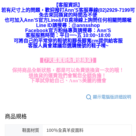
【客服資訊】
若有尺寸上的問題，歡迎撥打Ann’S客服專線(02)2929-7199可
免去來回換貨的時間及不便
也可加入Ann’S官方Line&FB直接線上詢問任何相關問題喔
Line ID請搜尋：@annsshop
Facebook官方粉絲專頁請搜尋：Ann'S
客服服務時間：平日一~五 10:00~18:00
可將自己的平常穿的鞋號和腳長腳寬cm提供給客服
客服人員會建議您選購幾號的鞋子唷~
【7天鑑賞期免費退換貨】
保持商品全新狀態，都是可以免費退換貨一次的哦！
退換貨的運費我們會幫您全額負擔！
下單試穿給自己、Ann'S美麗的機會
顯示電腦版詳細說明
商品規格
鞋面材質
100％全真羊皮面料