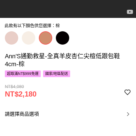
此款有以下顏色供您選擇：棕
Ann’S通勤救星-全真羊皮杏仁尖楦低跟包鞋
4cm-棕
超取滿NT$999免運
國家/地區配送
NT$4,080
NT$2,180
請選擇商品選項