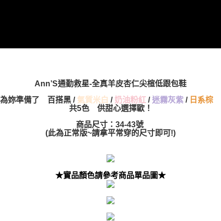
Ann’S通勤救星-全真羊皮杏仁尖楦低跟包鞋
為妳準備了 百搭黑 /
氣質米白
/
奶油粉紅
/
迷霧灰紫
/
日系棕
共5色 供甜心選擇歐！
商品尺寸：34-43號
(
此為正常版~請拿平常穿的尺寸即可!
)
★實品顏色請參考商品單品圖★