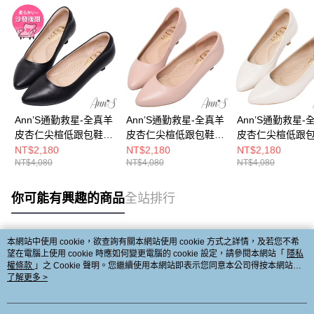
Ann’S通勤救星-全真羊
Ann’S通勤救星-全真羊
Ann’S通勤救星-
皮杏仁尖楦低跟包鞋
皮杏仁尖楦低跟包鞋
皮杏仁尖楦低跟
4cm-黑
4cm-粉
4cm-米白
NT$2,180
NT$2,180
NT$2,180
NT$4,080
NT$4,080
NT$4,080
你可能有興趣的商品
全站排行
本網站中使用 cookie，欲查詢有關本網站使用 cookie 方式之詳情，及若您不希
熱門標籤
望在電腦上使用 cookie 時應如何變更電腦的 cookie 設定，請參閱本網站「
隱私
權條款
」之 Cookie 聲明。您繼續使用本網站即表示您同意本公司得按本網站使
用條款之 Cookie 聲明使用 cookie。
了解更多 >