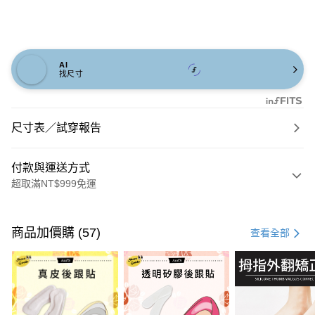
AI
找尺寸
尺寸表／試穿報告
付款與運送方式
超取滿NT$999免運
付款方式
信用卡一次付款
商品加價購 (57)
查看全部
信用卡分期付款
3 期 0 利率 每期
NT$726
21家銀行
6 期 0 利率 每期
NT$363
21家銀行
合作金庫商業銀行
第一商業銀行