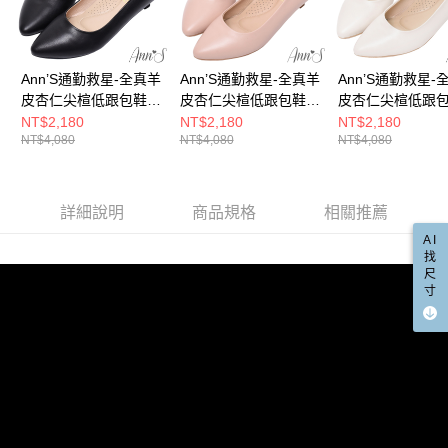
宅配
「AFTEE先享後付」，若未經同意申辦者引起之損失，本公司不負相關責
任。
每筆NT$100，滿NT$999(含以上)免運費
４．使用「AFTEE先享後付」時，將依據個別帳號之用戶狀況，依本公司即
時審查核予不同之上限額度；若仍有額度不足之情形，本公司將視審查結果
國家/地區配送(非順豐配送，勿填寫順豐智能櫃地址)
查看運費
Ann’S通勤救星-全真羊
Ann’S通勤救星-全真羊
Ann’S通勤救星-
請求用戶進行身份認證。
皮杏仁尖楦低跟包鞋
皮杏仁尖楦低跟包鞋
皮杏仁尖楦低跟
５．嚴禁一人註冊多個帳號或使用他人資訊註冊。若發現惡意使用之情形，
國家/地區配送(限中國大陸地區)
查看運費
恩沛科技股份有限公司將有權停止該用戶之使用額度並採取法律行動。
4cm-黑
4cm-粉
4cm-米白
NT$2,180
NT$2,180
NT$2,180
NT$4,080
NT$4,080
NT$4,080
詳細說明
商品規格
相關推薦
AI
找
尺
寸