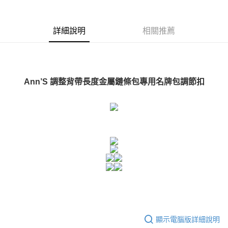
【注意事項】
１．透過由恩沛科技股份有限公司提供之「AFTEE先享後付」服務完成之交
每筆NT$100，滿NT$999(含以上)免運費
易，需依本服務之必要範圍內提供個人資料，並將交易相關給付款項請求債
權轉讓予恩沛科技股份有限公司。
付款後7-11取貨
詳細說明
相關推薦
２．關於個人資料處理事宜，請瀏覽以下網址：
每筆NT$100，滿NT$999(含以上)免運費
https://aftee.tw/terms/#terms3
３．未成年的使用者請事先徵得法定代理人或監護人之同意方可使用
宅配
「AFTEE先享後付」，若未經同意申辦者引起之損失，本公司不負相關責
任。
每筆NT$100，滿NT$999(含以上)免運費
Ann’S 調整背帶長度金屬鏈條包專用名牌包調節扣
４．使用「AFTEE先享後付」時，將依據個別帳號之用戶狀況，依本公司即
時審查核予不同之上限額度；若仍有額度不足之情形，本公司將視審查結果
國家/地區配送(非順豐配送，勿填寫順豐智能櫃地址)
查看運費
請求用戶進行身份認證。
５．嚴禁一人註冊多個帳號或使用他人資訊註冊。若發現惡意使用之情形，
國家/地區配送(限中國大陸地區)
查看運費
恩沛科技股份有限公司將有權停止該用戶之使用額度並採取法律行動。
顯示電腦版詳細說明