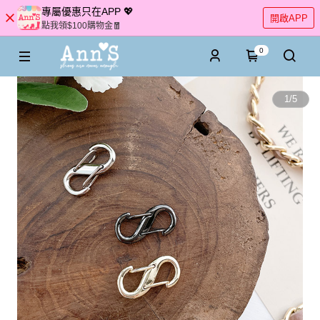
專屬優惠只在APP 💖
開啟APP
點我領$100購物金🧧
0
1
/
5