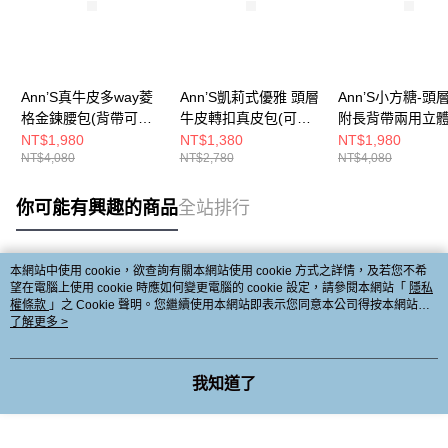
Ann’S真牛皮多way菱
Ann’S凱莉式優雅 頭層
Ann’S小方糖-頭
格金鍊腰包(背帶可調
牛皮轉扣真皮包(可調
附長背帶兩用立體m
整)-黑
可斜背肩帶)-杏
小包(附長背帶)-
NT$1,980
NT$1,380
NT$1,980
NT$4,080
NT$2,780
NT$4,080
你可能有興趣的商品
全站排行
本網站中使用 cookie，欲查詢有關本網站使用 cookie 方式之詳情，及若您不希
熱門標籤
望在電腦上使用 cookie 時應如何變更電腦的 cookie 設定，請參閱本網站「
隱私
權條款
」之 Cookie 聲明。您繼續使用本網站即表示您同意本公司得按本網站使
用條款之 Cookie 聲明使用 cookie。
了解更多 >
我知道了