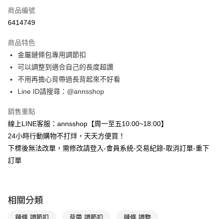
商品編號
信用卡分期付款
6414749
3 期 0 利率 每期
NT$40
21家銀行
商品特色
6 期 0 利率 每期
NT$20
21家銀行
合作金庫商業銀行
第一商業銀行
金屬鏈條包專用調節扣
華南商業銀行
彰化商業銀行
合作金庫商業銀行
第一商業銀行
購物金
可以調整到適合自己的長度超讚
上海商業儲蓄銀行
台北富邦商業銀行
華南商業銀行
彰化商業銀行
國泰世華商業銀行
兆豐國際商業銀行
不用再擔心背帶過長背起來不好看
超商取貨付款
上海商業儲蓄銀行
台北富邦商業銀行
臺灣中小企業銀行
台中商業銀行
Line ID請搜尋：@annsshop
國泰世華商業銀行
兆豐國際商業銀行
匯豐（台灣）商業銀行
華泰商業銀行
LINE Pay
臺灣中小企業銀行
台中商業銀行
聯邦商業銀行
遠東國際商業銀行
銷售重點
匯豐（台灣）商業銀行
華泰商業銀行
Apple Pay
元大商業銀行
永豐商業銀行
線上LINE客服：annsshop【周一至五10:00~18:00】
聯邦商業銀行
遠東國際商業銀行
玉山商業銀行
星展（台灣）商業銀行
元大商業銀行
永豐商業銀行
24小時行動購物不打烊，天天方便買！
街口支付
台新國際商業銀行
中國信託商業銀行
玉山商業銀行
星展（台灣）商業銀行
下標後無法改單，需修改請登入-會員系統-交易紀錄-取消訂單-重下
台灣樂天信用卡公司
台新國際商業銀行
中國信託商業銀行
悠遊付
訂單
台灣樂天信用卡公司
Google Pay
全支付
相關分類
大哥付你分期
鏈條 調節扣
背帶 調節扣
鏈條 調整