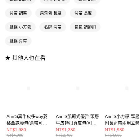
相關說明
【大哥付你分期使用說明】
AFTEE先享後付
背帶 調整
肩背包 長度
背帶 長度
1.本服務由台灣大哥大提供，台灣大哥大用戶可立即使用無須另外申請。
2.付款方式選擇「大哥付你分期」，訂單成立後會自動跳轉到大哥付的交易
相關說明
流程，驗證手機門號後，選擇欲分期的期數、繳款截止日，確認付款後即完
鏈條 小方包
名牌 背帶
包包 調節扣
【關於「AFTEE先享後付」】
成交易。
ATM付款
AFTEE先享後付是「在收到商品之後才付款」的支付方式。 讓您購物簡單
3.實際核准額度、可分期數及費用金額請依後續交易確認頁面所載為準。
便利好安心！
鏈條 背帶
4.訂單成立30分鐘內，如未前往確認交易或遇審核未通過，訂單將自動取
１．簡單：不需註冊會員、不需綁卡、不需儲值。
運送方式
消。如遇「轉專審核」未通過狀況，表示未達大哥付你分期系統評分，恕無
２．便利：只要手機號碼，簡訊認證，即可結帳。
法說明評估內容。
３．安心：先確認商品／服務後，再付款。
★ 其他人也在看
全家付款取貨
【繳款方式說明】
1.分期款項不併入電信帳單，「大哥付你分期」於每月結算日後寄送繳費提
每筆NT$100，滿NT$999(含以上)免運費
【「AFTEE先享後付」結帳流程】
醒簡訊。
１．於結帳方式選擇「AFTEE先享後付」後，將跳轉至「AFTEE先享後付」
2.透過簡訊連結打開帳單後，可選擇「超商條碼／台灣大直營門市／銀行轉
付款後全家取貨
結帳頁面，進行簡訊認證並確認金額後，即可完成結帳。
帳／街口支付／iPASS MONEY」等通路繳費。
２．訂單成立數日內，您將收到繳費通知簡訊。
每筆NT$100，滿NT$999(含以上)免運費
３．收到繳費通知簡訊後14天內，點擊此簡訊中的連結，可透過四大超商／
【注意事項】
ATM／網路銀行／等多元方式進行付款，方視為交易完成。
萊爾富付款取貨
1.本服務係由「台灣大哥大股份有限公司」（以下簡稱本公司）所提供，讓
※ 請注意：結帳手續完成當下不需立刻繳費，但若您需要取消訂單，請聯絡
用戶於交易時，得透過本服務購買商品或服務，並由商店將買賣／分期付款
每筆NT$100，滿NT$999(含以上)免運費
購買商品的店家。未經商家同意取消之訂單仍視為有效，需透過AFTEE先享
買賣價金債權讓與本公司後，依約使用本公司帳單繳交帳款。
後付繳納相關費用。
2.基於同意付款使用「大哥付你分期」之契約關係目的，商店將以您的個人
Ann’S真牛皮多way菱
Ann’S凱莉式優雅 頭層
Ann’S小方糖-頭
付款後萊爾富取貨
※ 交易是否成功請以「AFTEE先享後付 」之結帳頁面顯示為準，若有關於
資料（包含姓名、電話或地址）提供予台灣大哥大進項蒐集、處理及利用，
格金鍊腰包(背帶可調
牛皮轉扣真皮包(可調
附長背帶兩用立體m
是否繳費成功／繳費後需取消欲退款等相關疑問，請聯繫「AFTEE先享後付
每筆NT$100，滿NT$999(含以上)免運費
由本公司與您本人進行分期帳單所需資料之確認、核對及更正。
客戶支援中心」
https://netprotections.freshdesk.com/support/home
整)-黑
可斜背肩帶)-杏
小包(附長背帶)-
NT$1,980
NT$1,380
NT$1,980
3.完整用戶服務條款，請詳閱以下連結：
https://oppay.tw/userRule
NT$4,080
NT$2,780
NT$4,080
7-11付款取貨