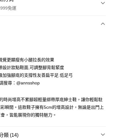
999免運
次付款
期付款
0 利率 每期
NT$760
21家銀行
視覺更顯瘦有小腿拉長的效果
0 利率 每期
NT$380
21家銀行
庫商業銀行
第一商業銀行
帶設計妝點鞋面,可調整腳背鬆緊度
業銀行
彰化商業銀行
級加強腳底的支撐性友善扁平足.低足弓
庫商業銀行
第一商業銀行
業儲蓄銀行
台北富邦商業銀行
業銀行
彰化商業銀行
ID請搜尋：@annsshop
華商業銀行
兆豐國際商業銀行
付款
業儲蓄銀行
台北富邦商業銀行
小企業銀行
台中商業銀行
華商業銀行
兆豐國際商業銀行
台灣）商業銀行
華泰商業銀行
推出的時尚增高不累腳超輕量綁帶厚底紳士鞋，讓你輕鬆駐
小企業銀行
台中商業銀行
業銀行
遠東國際商業銀行
彩瞬間。這款鞋子擁有5cm的增高設計，無論是出門上
台灣）商業銀行
華泰商業銀行
業銀行
永豐商業銀行
業銀行
遠東國際商業銀行
聚會，皆能展現你的獨特魅力。
業銀行
星展（台灣）商業銀行
業銀行
永豐商業銀行
際商業銀行
中國信託商業銀行
業銀行
星展（台灣）商業銀行
天信用卡公司
際商業銀行
中國信託商業銀行
類 (14)