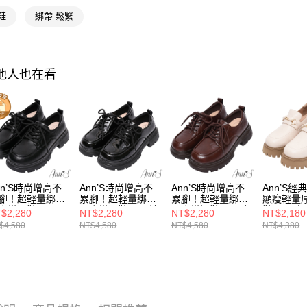
絡購買商品
選款式
款買賣價
先享後付
每筆NT$1
鞋
綁帶 鬆緊
2.基於同
※ 交易是
資料（包
是否繳費成
付款後萊
用，由本
付客戶支
每筆NT$1
3.完整用
其他人也在看
【注意事
7-11付款
１．透過由
交易，需
每筆NT$1
求債權轉
２．關於
付款後7-1
https://aft
每筆NT$1
３．未成
「AFTE
宅配
任。
nn’S時尚增高不
Ann’S時尚增高不
Ann’S時尚增高不
Ann’S經
４．使用「
每筆NT$1
腳！超輕量綁帶
累腳！超輕量綁帶
累腳！超輕量綁帶
顯瘦輕量
即時審查
底樂福鞋5cm-黑
厚底樂福鞋5cm-漆
厚底樂福鞋5cm-咖
鞋5cm-米
結果請求
$2,280
NT$2,280
NT$2,280
NT$2,180
國家/地區
皮黑
５．嚴禁
$4,580
NT$4,580
NT$4,580
NT$4,380
形，恩沛
國家/地區
動。