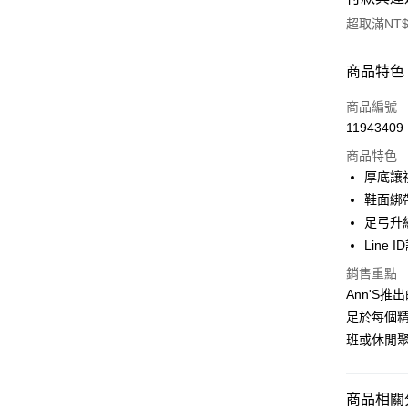
超取滿NT$
付款方式
商品特色
信用卡一
商品編號
11943409
信用卡分
商品特色
3 期 
厚底讓
6 期 
合作金
鞋面綁
華南商
足弓升
合作金
購物金
上海商
華南商
Line 
國泰世
超商取貨
上海商
銷售重點
臺灣中
國泰世
匯豐（
Ann'S
LINE Pay
臺灣中
聯邦商
足於每個精
匯豐（
Apple Pay
元大商
聯邦商
班或休閒
玉山商
元大商
街口支付
台新國
玉山商
台灣樂
台新國
悠遊付
商品相關分