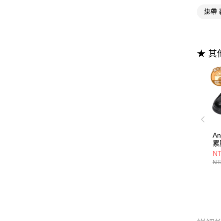
綁帶 
★ 
A
累
厚
NT
NT