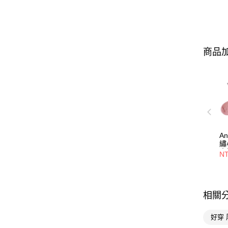
商品加
A
繡
中
N
相關
好穿