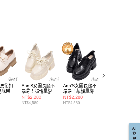
的店家。未經商家同意取消之訂單仍視為有效，需透過AFTEE
樂福鞋
金債權讓與本公司後，依約使用本公司帳單繳交帳款。
繳納相關費用。
00，滿NT$999(含以上)免運費
意付款使用「大哥付你分期」之契約關係目的，商店將以您的個人
否成功請以「AFTEE先享後付 」之結帳頁面顯示為準，若有關於
含姓名、電話或地址）提供予台灣大哥大進項蒐集、處理及利
功／繳費後需取消欲退款等相關疑問，請聯繫「AFTEE先享後
爾富取貨
公司與您本人進行分期帳單所需資料之確認、核對及更正。
援中心」
https://netprotections.freshdesk.com/support/home
00，滿NT$999(含以上)免運費
戶服務條款，請詳閱以下連結：
https://oppay.tw/userRule
項】
取貨
恩沛科技股份有限公司提供之「AFTEE先享後付」服務完成之
依本服務之必要範圍內提供個人資料，並將交易相關給付款項請
00，滿NT$999(含以上)免運費
讓予恩沛科技股份有限公司。
個人資料處理事宜，請瀏覽以下網址：
1取貨
ee.tw/terms/#terms3
00，滿NT$999(含以上)免運費
年的使用者請事先徵得法定代理人或監護人之同意方可使用
E先享後付」，若未經同意申辦者引起之損失，本公司不負相關責
典馬銜扣-
Ann’S女團長腿不
Ann’S女團長腿不
ANNSTAR 彭彭
AFTEE先享後付」時，將依據個別帳號之用戶狀況，依本公司
00，滿NT$999(含以上)免運費
厚底樂福
是夢！超輕量綁帶
是夢！超輕量綁帶
PON聯名-時尚飾
核予不同之上限額度；若仍有額度不足之情形，本公司將視審查
白
真皮厚底樂福鞋
真皮厚底樂福鞋
釦厚底懶人樂福鞋
用戶進行身份認證。
NT$2,280
NT$2,280
NT$2,380
配送(非順豐配送，勿填寫順豐智能櫃地址)
查看運費
9cm-白
9cm-黑
5cm-漆皮米白
一人註冊多個帳號或使用他人資訊註冊。若發現惡意使用之情
NT$4,580
NT$4,580
NT$4,980
科技股份有限公司將有權停止該用戶之使用額度並採取法律行
配送(限中國大陸地區)
查看運費
AI
找
尺