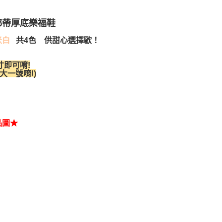
綁帶厚底樂福鞋
共4色 供甜心選擇歐！
米白
寸即可唷!
大一號唷!
)
品圖★