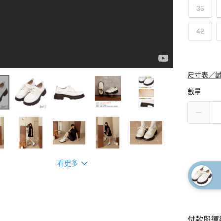
35
42
尺寸表／
數量
看更多
付款與運