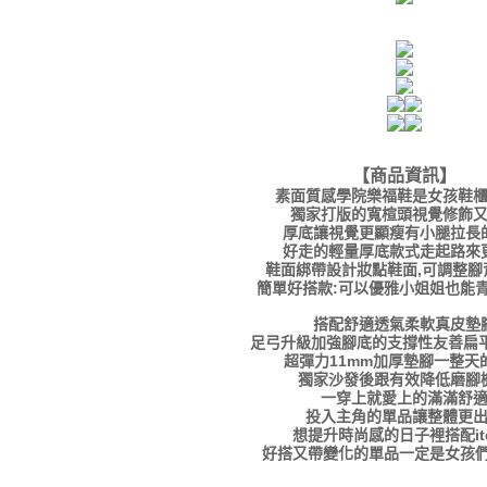
【商品資訊
】
素面質感學院樂福鞋是女孩鞋
獨家打版的寬楦頭視覺修飾
厚底讓視覺更顯瘦有小腿拉長
好走的輕量厚底款式走起路來
鞋面綁帶設計妝點鞋面,可調整腳
簡單好搭款:可以優雅小姐姐也能
搭配舒適透氣柔軟真皮墊
足弓升級加強腳底的支撐性友善扁平
超彈力11mm加厚墊腳一整天
獨家沙發後跟有效降低磨腳
一穿上就愛上的滿滿舒
投入主角的單品讓整體更
想提升時尚感的日子裡搭配it
好搭又帶變化的單品一定是女孩們