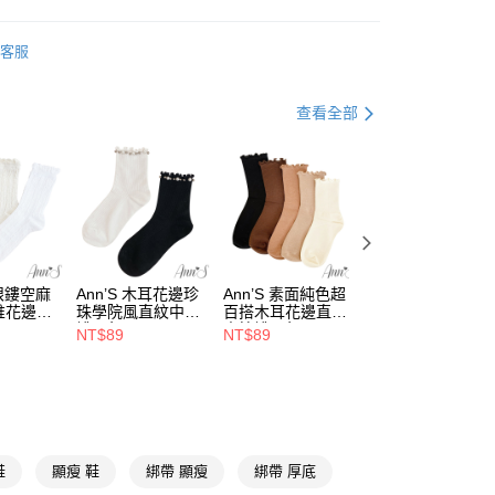
天信用卡公司
y
【時髦百搭樂福鞋】
客服
推薦
分期
查看全部
米白、杏色
你分期使用說明】
享後付
由台灣大哥大提供，台灣大哥大用戶可立即使用無須另外申請。
低跟3-5.5公分
式選擇「大哥付你分期」，訂單成立後會自動跳轉到大哥付的交易
🔥激瘦厚底系列
證手機門號後，選擇欲分期的期數、繳款截止日，確認付款後即
FTEE先享後付」】
。
先享後付是「在收到商品之後才付款」的支付方式。 讓您購物簡單
❤沙發後跟系列
准額度、可分期數及費用金額請依後續交易確認頁面所載為準。
心！
立30分鐘內，如未前往確認交易或遇審核未通過，訂單將自動取
：不需註冊會員、不需綁卡、不需儲值。
☁足弓墊腳系列
網眼鏤空麻
Ann’S 木耳花邊珍
Ann’S 素面純色超
Ann’S 隨興捲邊可
「轉專審核」未通過狀況，表示未達大哥付你分期系統評分，恕
：只要手機號碼，簡訊認證，即可結帳。
堆花邊中
珠學院風直紋中筒
百搭木耳花邊直紋
兩穿堆堆泡泡襪露
評估內容。
：先確認商品／服務後，再付款。
出國好朋友
襪-2色
中筒襪-5色
膚鏤空直紋長筒膝
NT$89
NT$89
NT$129
式說明】
下襪-2色
取貨
項不併入電信帳單，「大哥付你分期」於每月結算日後寄送繳費提
EE先享後付」結帳流程】
羅馬腳
00，滿NT$999(含以上)免運費
方式選擇「AFTEE先享後付」後，將跳轉至「AFTEE先享後
訊連結打開帳單後，可選擇「超商條碼／台灣大直營門市／銀行轉
合成皮
頁面，進行簡訊認證並確認金額後，即可完成結帳。
付／iPASS MONEY」等通路繳費。
家取貨
成立數日內，您將收到繳費通知簡訊。
直送專區
費通知簡訊後14天內，點擊此簡訊中的連結，可透過四大超商
00，滿NT$999(含以上)免運費
項】
網路銀行／等多元方式進行付款，方視為交易完成。
莉珍鞋、樂福鞋
鞋
顯瘦 鞋
綁帶 顯瘦
綁帶 厚底
係由「台灣大哥大股份有限公司」（以下簡稱本公司）所提供，讓
：結帳手續完成當下不需立刻繳費，但若您需要取消訂單，請聯
款取貨
易時，得透過本服務購買商品或服務，並由商店將買賣／分期付