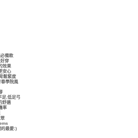
櫃必備款
又好穿
的效果
更安心
背鬆緊度
青春學院風
腳
足.低足弓
的舒適
機率
適
出眾
ems
的最愛:)