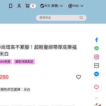
0
中文 (繁體)
TWD
’S時尚增高不累腳！超輕量綁帶厚底樂福
-米白
999免運
國家/地區配送
280
下顏色供您選擇：米白