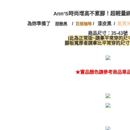
Ann’S時尚增高不累腳！
超輕量
為妳準備了
/
/
漆皮黑
/
氣質
百搭咖啡
甜酷黑
商品尺寸：35-43號
(此為正常版~請拿平常穿的尺
腳板寬厚者請拿比平常穿的尺寸
★實品顏色請參考商品單