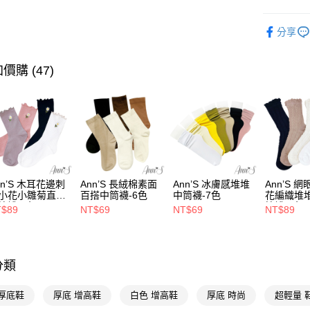
台灣樂
Google Pa
流行女鞋
分享
全支付
人氣商品
本周新品
大哥付你
價購 (47)
相關說明
選顏色
【大哥付
AFTEE先
1.本服務
選跟高
2.付款方
相關說明
選機能
流程，驗
【關於「A
ATM付款
完成交易
AFTEE
選機能
3.實際核
便利好安
4.訂單成
１．簡單
選機能
nn’S 木耳花邊刺
Ann’S 長絨棉素面
Ann’S 冰膚感堆堆
Ann’S 
消。如遇
２．便利
運送方式
小花小雛菊直紋
百搭中筒襪-6色
中筒襪-7色
花編織堆
無法說明
３．安心
選場合
筒襪-4色
筒襪-4色
T$89
NT$69
NT$69
NT$89
【繳款方
全家付款
1.分期款
選腳型
【「AFT
醒簡訊。
每筆NT$1
１．於結帳
2.透過簡
選材質
付」結帳
帳／街口支
付款後全
２．訂單
分類
海外港澳
３．收到繳
每筆NT$1
【注意事
／ATM／
★厚底瑪
 厚底鞋
厚底 增高鞋
白色 增高鞋
厚底 時尚
超輕量 
1.本服務
※ 請注意
萊爾富付
用戶於交