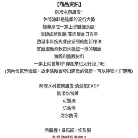
【商品資訊】
防潑水爽膚皮~
休閒涼鞋是這季的流行大勢
輕量厚底一穿上秒變細長腿!
闆娘認證推薦!寬肉腳夏日救星
防潑水科技爽膚皮系列的創新作法
質感細緻柔軟如天鵝絨一樣的觸感
海綿和墊腳材料
一穿上就會驚呼!穿起來也太舒服了吧
(因內含氣墊海綿，故走路時會發出輕微的氣音，可以接受才訂購哦)
防潑水科技爽膚皮 清潔超EASY
防潑水特質
可擦洗
防油污
防水防滑
希臘腳 / 羅馬腳 / 埃及腳
各種腳型都適穿!!!