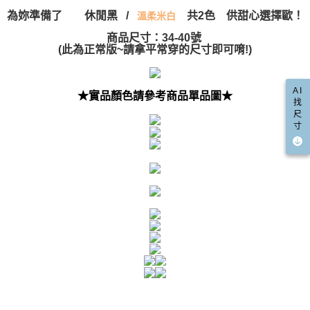
宅配
「AFTEE先享後付」，若未經同意申辦者引起之損失，本公司不負相關責
為妳準備了
休閒黑 /
共2色 供甜心選擇歐！
溫柔米白
任。
每筆NT$100，滿NT$999(含以上)免運費
４．使用「AFTEE先享後付」時，將依據個別帳號之用戶狀況，依本公司即
商品尺寸：34-40號
時審查核予不同之上限額度；若仍有額度不足之情形，本公司將視審查結果
國家/地區配送(非順豐配送，勿填寫順豐智能櫃地址)
查看運費
(此為正常版~請拿平常穿的尺寸即可唷!)
請求用戶進行身份認證。
５．嚴禁一人註冊多個帳號或使用他人資訊註冊。若發現惡意使用之情形，
國家/地區配送(限中國大陸地區)
查看運費
恩沛科技股份有限公司將有權停止該用戶之使用額度並採取法律行動。
AI
★實品顏色請參考商品單品圖★
找
尺
寸