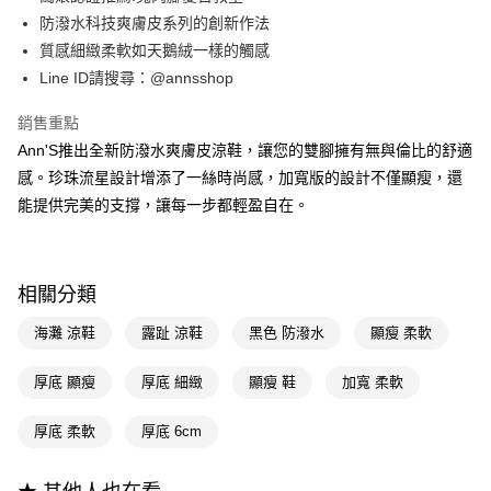
華南商業銀行
彰化商業銀行
合作金庫商業銀行
第一商業銀行
購物金
防潑水科技爽膚皮系列的創新作法
上海商業儲蓄銀行
台北富邦商業銀行
華南商業銀行
彰化商業銀行
國泰世華商業銀行
兆豐國際商業銀行
質感細緻柔軟如天鵝絨一樣的觸感
超商取貨付款
上海商業儲蓄銀行
台北富邦商業銀行
臺灣中小企業銀行
台中商業銀行
Line ID請搜尋：@annsshop
國泰世華商業銀行
兆豐國際商業銀行
匯豐（台灣）商業銀行
華泰商業銀行
LINE Pay
臺灣中小企業銀行
台中商業銀行
聯邦商業銀行
遠東國際商業銀行
銷售重點
匯豐（台灣）商業銀行
華泰商業銀行
Apple Pay
元大商業銀行
永豐商業銀行
Ann'S推出全新防潑水爽膚皮涼鞋，讓您的雙腳擁有無與倫比的舒適
聯邦商業銀行
遠東國際商業銀行
玉山商業銀行
星展（台灣）商業銀行
元大商業銀行
永豐商業銀行
感。珍珠流星設計增添了一絲時尚感，加寬版的設計不僅顯瘦，還
街口支付
台新國際商業銀行
中國信託商業銀行
玉山商業銀行
星展（台灣）商業銀行
能提供完美的支撐，讓每一步都輕盈自在。
台灣樂天信用卡公司
台新國際商業銀行
中國信託商業銀行
悠遊付
台灣樂天信用卡公司
Google Pay
相關分類
全支付
海灘 涼鞋
露趾 涼鞋
黑色 防潑水
顯瘦 柔軟
大哥付你分期
相關說明
厚底 顯瘦
厚底 細緻
顯瘦 鞋
加寬 柔軟
【大哥付你分期使用說明】
AFTEE先享後付
1.本服務由台灣大哥大提供，台灣大哥大用戶可立即使用無須另外申請。
厚底 柔軟
厚底 6cm
2.付款方式選擇「大哥付你分期」，訂單成立後會自動跳轉到大哥付的交易
相關說明
流程，驗證手機門號後，選擇欲分期的期數、繳款截止日，確認付款後即完
【關於「AFTEE先享後付」】
成交易。
ATM付款
AFTEE先享後付是「在收到商品之後才付款」的支付方式。 讓您購物簡單