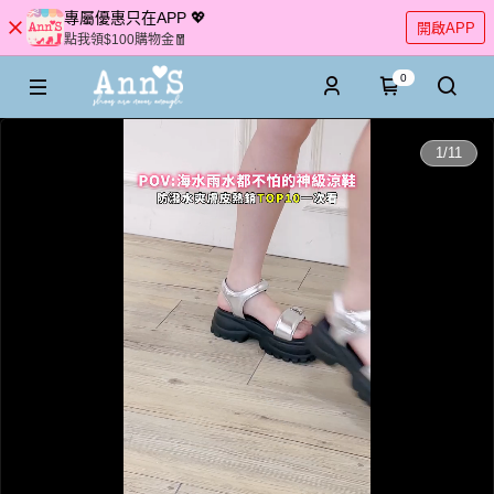
專屬優惠只在APP 💖
開啟APP
點我領$100購物金🧧
0
0:00
1
/
11