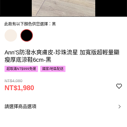
此款有以下顏色供您選擇：黑
Ann’S防潑水爽膚皮-珍珠流星 加寬版超輕量顯
0:00
瘦厚底涼鞋6cm-黑
/
0:40
超取滿NT$999免運
國家/地區配送
NT$4,080
NT$1,980
請選擇商品選項