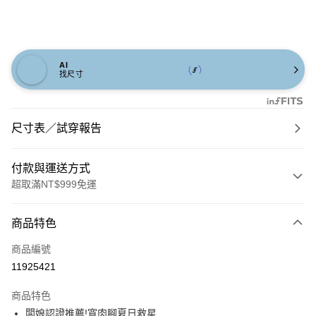
AI
找尺寸
尺寸表／試穿報告
付款與運送方式
超取滿NT$999免運
付款方式
商品特色
信用卡一次付款
商品編號
信用卡分期付款
11925421
3 期 0 利率 每期
NT$660
21家銀行
商品特色
6 期 0 利率 每期
NT$330
21家銀行
合作金庫商業銀行
第一商業銀行
闆娘認證推薦!寬肉腳夏日救星