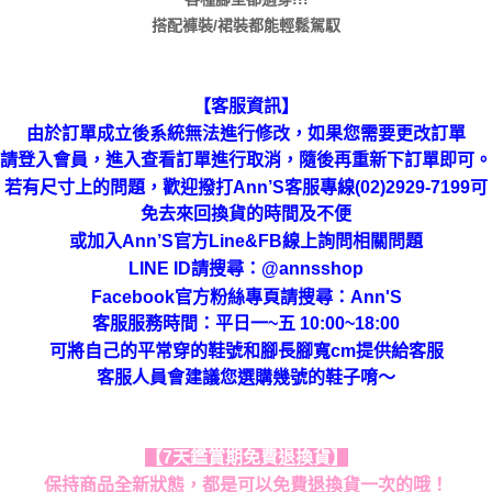
搭配褲裝/裙裝都能輕鬆駕馭
【客服資訊】
由於訂單成立後系統無法進行修改，如果您需要更改訂單
請登入會員，進入查看訂單進行取消，隨後再重新下訂單即可。
若有尺寸上的問題，歡迎撥打Ann’S客服專線(02)2929-7199可
免去來回換貨的時間及不便
或加入Ann’S官方Line&FB線上詢問相關問題
LINE ID請搜尋
：
@annsshop
Facebook官方粉絲專頁請搜尋：Ann'S
客服服務時間：平日一~五 10:00~18:00
可將自己的平常穿的鞋號和腳長腳寬cm提供給客服
客服人員會建議您選購幾號的鞋子唷～
【7天鑑賞期免費退換貨】
保持商品全新狀態，都是可以免費退換貨一次的哦！