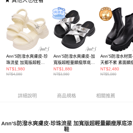
★ 其他人也在看
3.實際核准額度、可分期數及費用金額請依後續交易確認頁面所載為準。
便利好安心！
4.訂單成立30分鐘內，如未前往確認交易或遇審核未通過，訂單將自動取
１．簡單：不需註冊會員、不需綁卡、不需儲值。
運送方式
消。如遇「轉專審核」未通過狀況，表示未達大哥付你分期系統評分，恕無
２．便利：只要手機號碼，簡訊認證，即可結帳。
法說明評估內容。
３．安心：先確認商品／服務後，再付款。
全家付款取貨
【繳款方式說明】
1.分期款項不併入電信帳單，「大哥付你分期」於每月結算日後寄送繳費提
每筆NT$100，滿NT$999(含以上)免運費
【「AFTEE先享後付」結帳流程】
醒簡訊。
１．於結帳方式選擇「AFTEE先享後付」後，將跳轉至「AFTEE先享後付」
2.透過簡訊連結打開帳單後，可選擇「超商條碼／台灣大直營門市／銀行轉
付款後全家取貨
結帳頁面，進行簡訊認證並確認金額後，即可完成結帳。
帳／街口支付／iPASS MONEY」等通路繳費。
２．訂單成立數日內，您將收到繳費通知簡訊。
每筆NT$100，滿NT$999(含以上)免運費
３．收到繳費通知簡訊後14天內，點擊此簡訊中的連結，可透過四大超商／
【注意事項】
Ann’S防潑水爽膚皮-珍
Ann’S防潑水爽膚皮-加
Ann’S防潑水材質
ATM／網路銀行／等多元方式進行付款，方視為交易完成。
萊爾富付款取貨
1.本服務係由「台灣大哥大股份有限公司」（以下簡稱本公司）所提供，讓
※ 請注意：結帳手續完成當下不需立刻繳費，但若您需要取消訂單，請聯絡
珠流星 加寬版超輕量
寬版超輕量顯瘦厚底涼
天都不累 素面顯
用戶於交易時，得透過本服務購買商品或服務，並由商店將買賣／分期付款
每筆NT$100，滿NT$999(含以上)免運費
購買商品的店家。未經商家同意取消之訂單仍視為有效，需透過AFTEE先享
顯瘦厚底涼鞋6cm-米
拖鞋6cm-銀
靴6cm-黑
NT$1,980
NT$1,880
NT$2,480
買賣價金債權讓與本公司後，依約使用本公司帳單繳交帳款。
後付繳納相關費用。
NT$4,080
NT$3,980
NT$5,080
白
2.基於同意付款使用「大哥付你分期」之契約關係目的，商店將以您的個人
付款後萊爾富取貨
※ 交易是否成功請以「AFTEE先享後付 」之結帳頁面顯示為準，若有關於
資料（包含姓名、電話或地址）提供予台灣大哥大進項蒐集、處理及利用，
是否繳費成功／繳費後需取消欲退款等相關疑問，請聯繫「AFTEE先享後付
每筆NT$100，滿NT$999(含以上)免運費
由本公司與您本人進行分期帳單所需資料之確認、核對及更正。
客戶支援中心」
https://netprotections.freshdesk.com/support/home
3.完整用戶服務條款，請詳閱以下連結：
https://oppay.tw/userRule
詳細說明
商品規格
相關推薦
7-11付款取貨
【注意事項】
１．透過由恩沛科技股份有限公司提供之「AFTEE先享後付」服務完成之交
每筆NT$100，滿NT$999(含以上)免運費
易，需依本服務之必要範圍內提供個人資料，並將交易相關給付款項請求債
權轉讓予恩沛科技股份有限公司。
付款後7-11取貨
２．關於個人資料處理事宜，請瀏覽以下網址：
Ann’S防潑水爽膚皮-珍珠流星 加寬版超輕量顯瘦厚底涼
每筆NT$100，滿NT$999(含以上)免運費
https://aftee.tw/terms/#terms3
鞋
３．未成年的使用者請事先徵得法定代理人或監護人之同意方可使用