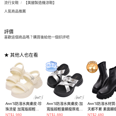
流行女鞋
【美腿製造機涼鞋】
人氣商品推薦
評價
喜歡這個商品嗎？購買後給他一個好評吧
★ 其他人也在看
Ann’S防潑水爽膚皮-珍
Ann’S防潑水爽膚皮-加
Ann’S防潑水材質
珠流星 加寬版超輕量
寬版超輕量顯瘦厚底涼
天都不累 素面顯
顯瘦厚底涼鞋6cm-米
拖鞋6cm-銀
靴6cm-黑
NT$1,980
NT$1,880
NT$2,480