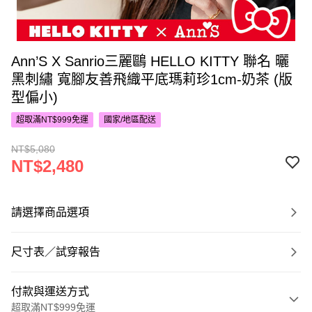
Ann’S X Sanrio三麗鷗 HELLO KITTY 聯名 曬
黑刺繡 寬腳友善飛織平底瑪莉珍1cm-奶茶 (版
型偏小)
超取滿NT$999免運
國家/地區配送
NT$5,080
NT$2,480
請選擇商品選項
尺寸表／試穿報告
付款與運送方式
超取滿NT$999免運