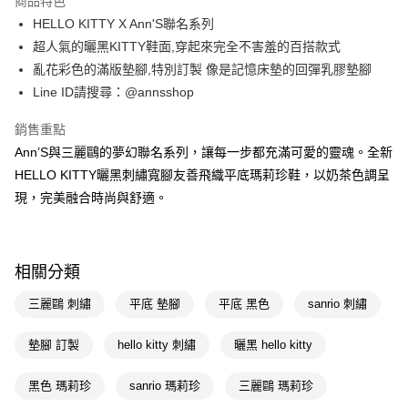
商品特色
全支付
HELLO KITTY X Ann'S聯名系列
大哥付你分期
超人氣的曬黑KITTY鞋面,穿起來完全不害羞的百搭款式
相關說明
亂花彩色的滿版墊腳,特別訂製 像是記憶床墊的回彈乳膠墊腳
【大哥付你分期使用說明】
Line ID請搜尋：@annsshop
AFTEE先享後付
1.本服務由台灣大哥大提供，台灣大哥大用戶可立即使用無須另外申請。
2.付款方式選擇「大哥付你分期」，訂單成立後會自動跳轉到大哥付的交易
相關說明
銷售重點
流程，驗證手機門號後，選擇欲分期的期數、繳款截止日，確認付款後即完
【關於「AFTEE先享後付」】
成交易。
Ann’S與三麗鷗的夢幻聯名系列，讓每一步都充滿可愛的靈魂。全新
ATM付款
AFTEE先享後付是「在收到商品之後才付款」的支付方式。 讓您購物簡單
3.實際核准額度、可分期數及費用金額請依後續交易確認頁面所載為準。
便利好安心！
HELLO KITTY曬黑刺繡寬腳友善飛織平底瑪莉珍鞋，以奶茶色調呈
4.訂單成立30分鐘內，如未前往確認交易或遇審核未通過，訂單將自動取
１．簡單：不需註冊會員、不需綁卡、不需儲值。
現，完美融合時尚與舒適。
運送方式
消。如遇「轉專審核」未通過狀況，表示未達大哥付你分期系統評分，恕無
２．便利：只要手機號碼，簡訊認證，即可結帳。
法說明評估內容。
３．安心：先確認商品／服務後，再付款。
全家付款取貨
【繳款方式說明】
1.分期款項不併入電信帳單，「大哥付你分期」於每月結算日後寄送繳費提
每筆NT$100，滿NT$999(含以上)免運費
【「AFTEE先享後付」結帳流程】
醒簡訊。
相關分類
１．於結帳方式選擇「AFTEE先享後付」後，將跳轉至「AFTEE先享後付」
2.透過簡訊連結打開帳單後，可選擇「超商條碼／台灣大直營門市／銀行轉
付款後全家取貨
結帳頁面，進行簡訊認證並確認金額後，即可完成結帳。
帳／街口支付／iPASS MONEY」等通路繳費。
三麗鷗 刺繡
平底 墊腳
平底 黑色
sanrio 刺繡
２．訂單成立數日內，您將收到繳費通知簡訊。
每筆NT$100，滿NT$999(含以上)免運費
３．收到繳費通知簡訊後14天內，點擊此簡訊中的連結，可透過四大超商／
【注意事項】
ATM／網路銀行／等多元方式進行付款，方視為交易完成。
萊爾富付款取貨
墊腳 訂製
hello kitty 刺繡
曬黑 hello kitty
1.本服務係由「台灣大哥大股份有限公司」（以下簡稱本公司）所提供，讓
※ 請注意：結帳手續完成當下不需立刻繳費，但若您需要取消訂單，請聯絡
用戶於交易時，得透過本服務購買商品或服務，並由商店將買賣／分期付款
每筆NT$100，滿NT$999(含以上)免運費
購買商品的店家。未經商家同意取消之訂單仍視為有效，需透過AFTEE先享
買賣價金債權讓與本公司後，依約使用本公司帳單繳交帳款。
黑色 瑪莉珍
sanrio 瑪莉珍
三麗鷗 瑪莉珍
後付繳納相關費用。
2.基於同意付款使用「大哥付你分期」之契約關係目的，商店將以您的個人
付款後萊爾富取貨
※ 交易是否成功請以「AFTEE先享後付 」之結帳頁面顯示為準，若有關於