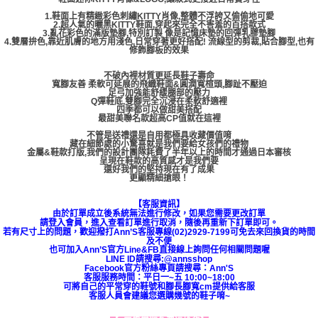
1.鞋面上有精緻彩色刺繡KITTY肖像,整體不浮誇又偷偷地可愛
2.超人氣的曬黑KITTY鞋面,穿起來完全不害羞的百搭款式
3.亂花彩色的滿版墊腳,特別訂製 像是記憶床墊的回彈乳膠墊腳
4.雙層拚色,靠近肌膚的地方用淺色,日常穿著更好搭配! 流線型的剪裁,貼合腳型,也有
修飾腳板的效果
不破內裡材質更延長鞋子壽命
寬腳友善 柔軟可延展的飛織鞋面&圓潤寬楦頭,腳趾不壓迫
足弓加強能舒緩腿部的壓力
Q彈鞋底,雙腳完全沉浸在柔軟舒適裡
四季都可以做甜美搭配
最甜美聯名款超高CP值就在這裡
不管是送禮還是自用都極具收藏價值唷
藏在細節處的小驚喜就是我們要給女孩們的禮物
金屬&鞋款打版,我們的設計團隊耗費了半年以上的時間才通過日本審核
呈現在鞋款的高質感才是我們要
還好我們的堅持現在有了成果
更顯精細搶眼！
【客服資訊】
由於訂單成立後系統無法進行修改，如果您需要更改訂單
請登入會員，進入查看訂單進行取消，隨後再重新下訂單即可。
若有尺寸上的問題，歡迎撥打Ann’S客服專線(02)2929-7199可免去來回換貨的時間
及不便
也可加入Ann’S官方Line&FB直接線上詢問任何相關問題喔
LINE ID請搜尋:@annsshop
Facebook官方粉絲專頁請搜尋：Ann'S
客服服務時間：平日一~五 10:00~18:00
可將自己的平常穿的鞋號和腳長腳寬cm提供給客服
客服人員會建議您選購幾號的鞋子唷~