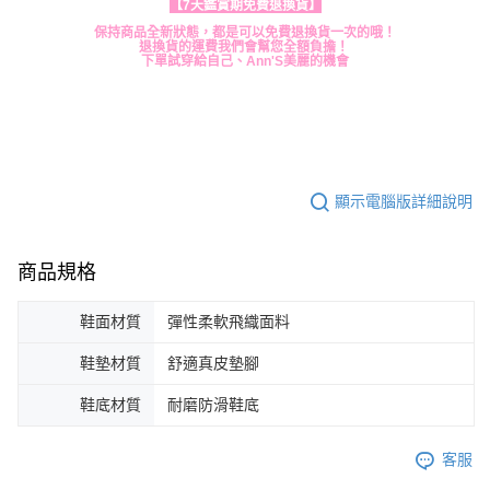
【7天鑑賞期免費退換貨】
保持商品全新狀態，都是可以免費退換貨一次的哦！
退換貨的運費我們會幫您全額負擔！
下單試穿給自己、Ann'S美麗的機會
顯示電腦版詳細說明
商品規格
鞋面材質
彈性柔軟飛織面料
鞋墊材質
舒適真皮墊腳
鞋底材質
耐磨防滑鞋底
客服