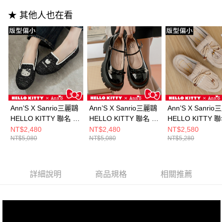
資料（包含姓名、電話或地址）提供予台灣大哥大進項蒐集、處理及利用，
是否繳費成功／繳費後需取消欲退款等相關疑問，請聯繫「AFTEE先享後付
每筆NT$100，滿NT$999(含以上)免運費
由本公司與您本人進行分期帳單所需資料之確認、核對及更正。
★ 其他人也在看
客戶支援中心」
https://netprotections.freshdesk.com/support/home
3.完整用戶服務條款，請詳閱以下連結：
https://oppay.tw/userRule
7-11付款取貨
【注意事項】
１．透過由恩沛科技股份有限公司提供之「AFTEE先享後付」服務完成之交
每筆NT$100，滿NT$999(含以上)免運費
易，需依本服務之必要範圍內提供個人資料，並將交易相關給付款項請求債
權轉讓予恩沛科技股份有限公司。
付款後7-11取貨
２．關於個人資料處理事宜，請瀏覽以下網址：
每筆NT$100，滿NT$999(含以上)免運費
https://aftee.tw/terms/#terms3
３．未成年的使用者請事先徵得法定代理人或監護人之同意方可使用
宅配
「AFTEE先享後付」，若未經同意申辦者引起之損失，本公司不負相關責
任。
每筆NT$100，滿NT$999(含以上)免運費
Ann’S X Sanrio三麗鷗
Ann’S X Sanrio三麗鷗
Ann’S X Sanri
４．使用「AFTEE先享後付」時，將依據個別帳號之用戶狀況，依本公司即
HELLO KITTY 聯名 不
HELLO KITTY 聯名 鞋
HELLO KITTY 
時審查核予不同之上限額度；若仍有額度不足之情形，本公司將視審查結果
國家/地區配送(非順豐配送，勿填寫順豐智能櫃地址)
查看運費
對稱蘋果刺繡 寬腳友
面烙印厚底瑪莉珍樂福
蘇蝴蝶結 真皮牛
NT$2,480
NT$2,480
NT$2,580
請求用戶進行身份認證。
NT$5,080
NT$5,080
NT$5,280
善飛織平底鞋-星光黑
鞋5cm-黑(版型偏小)
軟穆勒鞋1.5cm-
５．嚴禁一人註冊多個帳號或使用他人資訊註冊。若發現惡意使用之情形，
國家/地區配送(限中國大陸地區)
查看運費
恩沛科技股份有限公司將有權停止該用戶之使用額度並採取法律行動。
(版型偏小)
(版型偏小)
詳細說明
商品規格
相關推薦