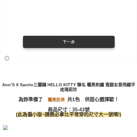
Ann’S X Sanrio三麗鷗 HELLO KITTY 聯名 曬黑刺繡 寬腳友善飛織平
底瑪莉珍
為妳準備了
共1色 供甜心選擇歐！
曬黑奶茶
商品尺寸：35-43號
(此為偏小版~請務必拿比平常穿的尺寸大一號唷!)