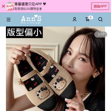
專屬優惠只在APP 💖
開啟APP
點我領$100購物金🧧
0
1
/
10