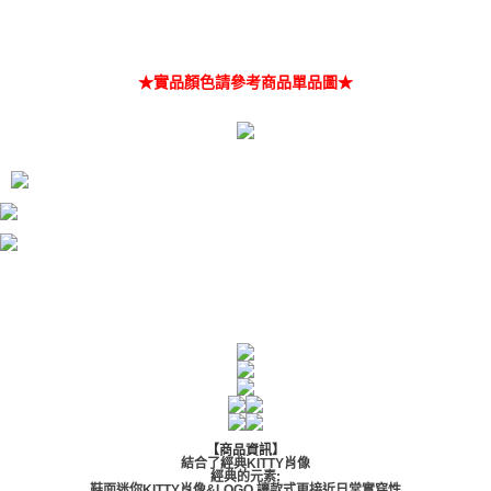
★實品顏色請參考商品單品圖★
【商品資訊】
結合了經典KITTY肖像
經典的元素:
鞋面迷你KITTY肖像&LOGO,讓款式更接近日常實穿性