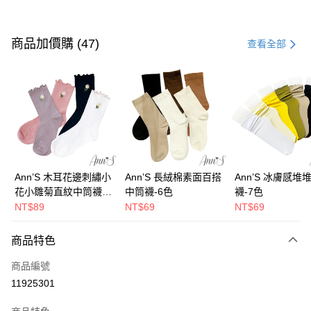
付款方式
信用卡一次付款
商品加價購 (47)
查看全部
信用卡分期付款
3 期 0 利率 每期
NT$826
21家銀行
6 期 0 利率 每期
NT$413
21家銀行
合作金庫商業銀行
第一商業銀行
華南商業銀行
彰化商業銀行
合作金庫商業銀行
第一商業銀行
購物金
上海商業儲蓄銀行
台北富邦商業銀行
華南商業銀行
彰化商業銀行
國泰世華商業銀行
兆豐國際商業銀行
超商取貨付款
上海商業儲蓄銀行
台北富邦商業銀行
臺灣中小企業銀行
台中商業銀行
國泰世華商業銀行
兆豐國際商業銀行
Ann’S 木耳花邊刺繡小
Ann’S 長絨棉素面百搭
Ann’S 冰膚感堆
匯豐（台灣）商業銀行
華泰商業銀行
LINE Pay
臺灣中小企業銀行
台中商業銀行
花小雛菊直紋中筒襪-4
中筒襪-6色
襪-7色
聯邦商業銀行
遠東國際商業銀行
匯豐（台灣）商業銀行
華泰商業銀行
色
NT$89
NT$69
NT$69
Apple Pay
元大商業銀行
永豐商業銀行
聯邦商業銀行
遠東國際商業銀行
玉山商業銀行
星展（台灣）商業銀行
元大商業銀行
永豐商業銀行
街口支付
商品特色
台新國際商業銀行
中國信託商業銀行
玉山商業銀行
星展（台灣）商業銀行
台灣樂天信用卡公司
台新國際商業銀行
中國信託商業銀行
悠遊付
商品編號
台灣樂天信用卡公司
11925301
Google Pay