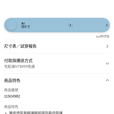
AI
找尺寸
尺寸表／試穿報告
付款與運送方式
宅配滿NT$999免運
付款方式
商品特色
信用卡一次付款
商品編號
信用卡分期付款
11924982
3 期 0 利率 每期
NT$560
21家銀行
商品特色
6 期 0 利率 每期
NT$280
21家銀行
合作金庫商業銀行
第一商業銀行
豬皮透氣墊腳讓腳部得到最佳呵護