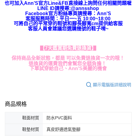
也可加入Ann’S官方Line&FB直接線上詢問任何相關問題喔
LINE ID請搜尋:@annsshop
Facebook官方粉絲專頁請搜尋：Ann'S
客服服務時間：平日一~五 10:00~18:00
可將自己的平常穿的鞋號和腳長腳寬cm提供給客服
客服人員會建議您選購幾號的鞋子唷~
【7天鑑賞期免費退換貨】
保持商品全新狀態，都是 可以免費退換貨一次的哦！
退換貨的運費我們會幫您全額負擔！
下單試穿給自己、Ann'S美麗的機會
顯示電腦版詳細說明
商品規格
鞋面材質
防水PVC面料
鞋墊材質
真皮舒適透氣墊腳