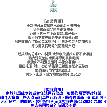
【商品資訊
】
★精選可愛時髦防水雨靴系列登場★
又是梅雨季又是午後雷陣雨
台灣平均一年下雨超過150天呢~
惱人的下雨天總是不能擁有好心情
出門前精心打扮的美美裝扮往往因為滂沱大雨而泡湯
好心情就從時髦的雨靴開始吧!
一體成形的防水PVC材質,就算水飛濺起來都不會濕腳
豬皮透氣墊腳讓腳部得到最佳呵護
我說你不知道是雨靴,平常穿著也OK
顯瘦楦頭+靴口收起,偷偷矯正腿型穿起來更修飾
簡約百搭的率性素面設計
防水、止滑、耐穿的橡膠材質 更安全!
【客服資訊】
由於訂單成立後系統無法進行修改，如果您需要更改訂單
請登入會員，進入查看訂單進行取消，隨後再重新下訂單即可。
若有尺寸上的問題，歡迎撥打Ann’S客服專線(02)2929-7199可
免去來回換貨的時間及不便