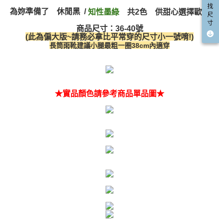
４．使用「AFTEE先享後付」時，將依據個別帳號之用戶狀況，依本公司即
找
為妳準備了 休閒黑 /
共2色 供甜心選擇歐！
知性墨綠
時審查核予不同之上限額度；若仍有額度不足之情形，本公司將視審查結果
尺
請求用戶進行身份認證。
寸
商品尺寸：36-40號
５．嚴禁一人註冊多個帳號或使用他人資訊註冊。若發現惡意使用之情形，
(此為偏大版~請務必拿比平常穿的尺寸小一號唷!)
恩沛科技股份有限公司將有權停止該用戶之使用額度並採取法律行動。
長筒雨靴建議小腿最粗一圈38cm內適穿
★實品顏色請參考商品單品圖★