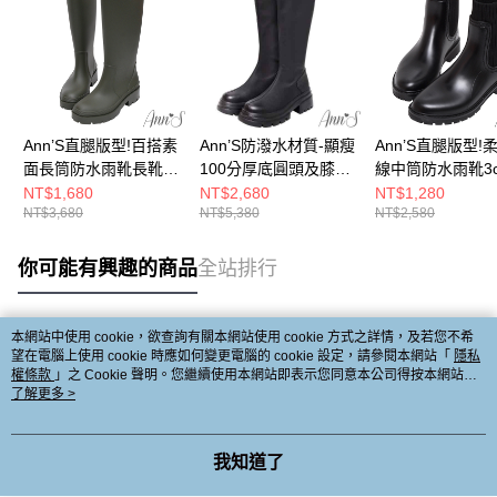
Ann’S直腿版型!百搭素
Ann’S防潑水材質-顯瘦
Ann’S直腿版型!
面長筒防水雨靴長靴
100分厚底圓頭及膝長
線中筒防水雨靴3c
4cm-綠(版型偏大)
靴5cm-黑 (版型偏小)
黑(版型偏大)
NT$1,680
NT$2,680
NT$1,280
NT$3,680
NT$5,380
NT$2,580
你可能有興趣的商品
全站排行
本網站中使用 cookie，欲查詢有關本網站使用 cookie 方式之詳情，及若您不希
熱門標籤
望在電腦上使用 cookie 時應如何變更電腦的 cookie 設定，請參閱本網站「
隱私
權條款
」之 Cookie 聲明。您繼續使用本網站即表示您同意本公司得按本網站使
用條款之 Cookie 聲明使用 cookie。
了解更多 >
我知道了