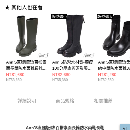
運送方式
消。如遇「轉專審核」未通過狀況，表示未達大哥付你分期系統評分，恕無
２．便利：只要手機號碼，簡訊認證，即可結帳。
法說明評估內容。
★ 其他人也在看
３．安心：先確認商品／服務後，再付款。
宅配
【繳款方式說明】
1.分期款項不併入電信帳單，「大哥付你分期」於每月結算日後寄送繳費提
每筆NT$100，滿NT$999(含以上)免運費
【「AFTEE先享後付」結帳流程】
醒簡訊。
１．於結帳方式選擇「AFTEE先享後付」後，將跳轉至「AFTEE先享後付」
2.透過簡訊連結打開帳單後，可選擇「超商條碼／台灣大直營門市／銀行轉
國家/地區配送(非順豐配送，勿填寫順豐智能櫃地址)
查看運費
結帳頁面，進行簡訊認證並確認金額後，即可完成結帳。
帳／街口支付／iPASS MONEY」等通路繳費。
２．訂單成立數日內，您將收到繳費通知簡訊。
國家/地區配送(限中國大陸地區)
查看運費
３．收到繳費通知簡訊後14天內，點擊此簡訊中的連結，可透過四大超商／
【注意事項】
ATM／網路銀行／等多元方式進行付款，方視為交易完成。
1.本服務係由「台灣大哥大股份有限公司」（以下簡稱本公司）所提供，讓
※ 請注意：結帳手續完成當下不需立刻繳費，但若您需要取消訂單，請聯絡
用戶於交易時，得透過本服務購買商品或服務，並由商店將買賣／分期付款
購買商品的店家。未經商家同意取消之訂單仍視為有效，需透過AFTEE先享
買賣價金債權讓與本公司後，依約使用本公司帳單繳交帳款。
後付繳納相關費用。
Ann’S直腿版型!百搭素
Ann’S防潑水材質-顯瘦
Ann’S直腿版型!
2.基於同意付款使用「大哥付你分期」之契約關係目的，商店將以您的個人
※ 交易是否成功請以「AFTEE先享後付 」之結帳頁面顯示為準，若有關於
面長筒防水雨靴長靴
100分厚底圓頭及膝長
線中筒防水雨靴3c
資料（包含姓名、電話或地址）提供予台灣大哥大進項蒐集、處理及利用，
是否繳費成功／繳費後需取消欲退款等相關疑問，請聯繫「AFTEE先享後付
由本公司與您本人進行分期帳單所需資料之確認、核對及更正。
4cm-綠(版型偏大)
靴5cm-黑 (版型偏小)
黑(版型偏大)
NT$1,680
NT$2,680
NT$1,280
客戶支援中心」
https://netprotections.freshdesk.com/support/home
3.完整用戶服務條款，請詳閱以下連結：
https://oppay.tw/userRule
NT$3,680
NT$5,380
NT$2,580
【注意事項】
１．透過由恩沛科技股份有限公司提供之「AFTEE先享後付」服務完成之交
易，需依本服務之必要範圍內提供個人資料，並將交易相關給付款項請求債
詳細說明
商品規格
相關推薦
權轉讓予恩沛科技股份有限公司。
２．關於個人資料處理事宜，請瀏覽以下網址：
https://aftee.tw/terms/#terms3
３．未成年的使用者請事先徵得法定代理人或監護人之同意方可使用
「AFTEE先享後付」，若未經同意申辦者引起之損失，本公司不負相關責
Ann’S直腿版型!百搭素面長筒防水雨靴長靴
任。
AI