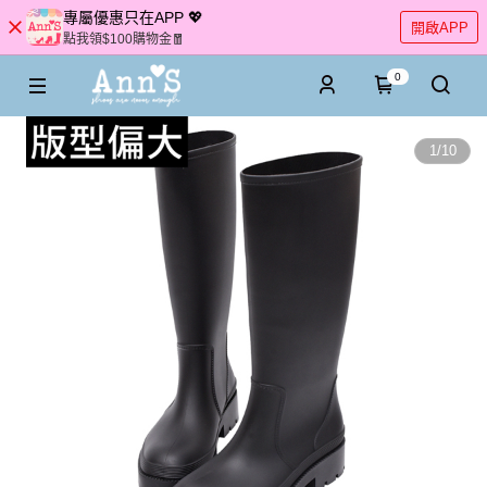
專屬優惠只在APP 💖
開啟APP
點我領$100購物金🧧
0
1
/
10