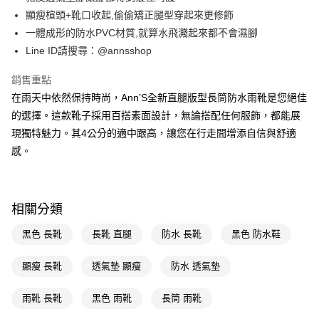
華南商業銀行
彰化商業銀行
合作金庫商業銀行
第一商業銀行
購物金
顯瘦楦頭+靴口收起,偷偷矯正腿型穿起來更修飾
上海商業儲蓄銀行
台北富邦商業銀行
華南商業銀行
彰化商業銀行
國泰世華商業銀行
兆豐國際商業銀行
一體成形的防水PVC材質,就算水飛濺起來都不會濕腳
LINE Pay
上海商業儲蓄銀行
台北富邦商業銀行
臺灣中小企業銀行
台中商業銀行
Line ID請搜尋：@annsshop
國泰世華商業銀行
兆豐國際商業銀行
匯豐（台灣）商業銀行
華泰商業銀行
Apple Pay
臺灣中小企業銀行
台中商業銀行
聯邦商業銀行
遠東國際商業銀行
銷售重點
匯豐（台灣）商業銀行
華泰商業銀行
街口支付
元大商業銀行
永豐商業銀行
在雨天中依然保持時尚，Ann’S全新直腿版型長筒防水雨靴是您絕佳
聯邦商業銀行
遠東國際商業銀行
玉山商業銀行
星展（台灣）商業銀行
元大商業銀行
永豐商業銀行
的選擇。這款靴子採用百搭素面設計，無論搭配任何服飾，都能展
悠遊付
台新國際商業銀行
中國信託商業銀行
玉山商業銀行
星展（台灣）商業銀行
現獨特魅力。其4公分的適中跟高，讓您在行走間增添自信與舒適
台灣樂天信用卡公司
台新國際商業銀行
中國信託商業銀行
Google Pay
感。
台灣樂天信用卡公司
全支付
大哥付你分期
相關分類
相關說明
【大哥付你分期使用說明】
黑色 長靴
長靴 直腿
防水 長靴
黑色 防水鞋
AFTEE先享後付
1.本服務由台灣大哥大提供，台灣大哥大用戶可立即使用無須另外申請。
2.付款方式選擇「大哥付你分期」，訂單成立後會自動跳轉到大哥付的交易
相關說明
顯瘦 長靴
透氣墊 顯瘦
防水 透氣墊
流程，驗證手機門號後，選擇欲分期的期數、繳款截止日，確認付款後即完
【關於「AFTEE先享後付」】
成交易。
ATM付款
AFTEE先享後付是「在收到商品之後才付款」的支付方式。 讓您購物簡單
3.實際核准額度、可分期數及費用金額請依後續交易確認頁面所載為準。
雨靴 長靴
黑色 雨靴
長筒 雨靴
便利好安心！
4.訂單成立30分鐘內，如未前往確認交易或遇審核未通過，訂單將自動取
１．簡單：不需註冊會員、不需綁卡、不需儲值。