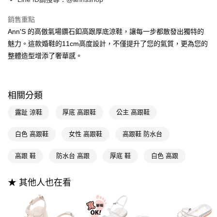
聯邦商業銀行
遠東國際商業銀行
匯豐（台灣）商業銀行
華泰商業銀行
Apple Pay
元大商業銀行
永豐商業銀行
銷售重點
聯邦商業銀行
遠東國際商業銀行
玉山商業銀行
星展（台灣）商業銀行
元大商業銀行
永豐商業銀行
Ann'S 的高傲氣場鑽石釦高跟厚底涼鞋，讓每一步都散發出獨特的
街口支付
台新國際商業銀行
中國信託商業銀行
玉山商業銀行
星展（台灣）商業銀行
魅力。這款婚鞋的11cm高度設計，不僅提升了您的氣質，更為您的
台灣樂天信用卡公司
台新國際商業銀行
中國信託商業銀行
悠遊付
整體造型增添了奢華感。
台灣樂天信用卡公司
Google Pay
全支付
相關分類
大哥付你分期
露趾 涼鞋
厚底 高跟鞋
公主 高跟鞋
相關說明
【大哥付你分期使用說明】
AFTEE先享後付
白色 高跟鞋
女性 高跟鞋
高跟鞋 防水台
1.本服務由台灣大哥大提供，台灣大哥大用戶可立即使用無須另外申請。
2.付款方式選擇「大哥付你分期」，訂單成立後會自動跳轉到大哥付的交易
相關說明
流程，驗證手機門號後，選擇欲分期的期數、繳款截止日，確認付款後即完
高跟 鞋
防水台 高跟
厚底 鞋
白色 高跟
【關於「AFTEE先享後付」】
成交易。
ATM付款
AFTEE先享後付是「在收到商品之後才付款」的支付方式。 讓您購物簡單
3.實際核准額度、可分期數及費用金額請依後續交易確認頁面所載為準。
便利好安心！
4.訂單成立30分鐘內，如未前往確認交易或遇審核未通過，訂單將自動取
★ 其他人也在看
１．簡單：不需註冊會員、不需綁卡、不需儲值。
運送方式
消。如遇「轉專審核」未通過狀況，表示未達大哥付你分期系統評分，恕無
２．便利：只要手機號碼，簡訊認證，即可結帳。
法說明評估內容。
３．安心：先確認商品／服務後，再付款。
全家付款取貨
【繳款方式說明】
1.分期款項不併入電信帳單，「大哥付你分期」於每月結算日後寄送繳費提