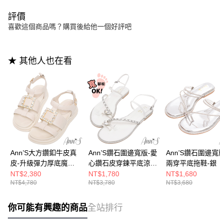
評價
喜歡這個商品嗎？購買後給他一個好評吧
★ 其他人也在看
Ann’S大方鑽釦牛皮真
Ann’S鑽石圍邊寬版-愛
Ann’S鑽石圍邊寬
皮-升級彈力厚底魔鬼
心鑽石皮穿鍊平底涼鞋
兩穿平底拖鞋-銀
氈涼鞋4cm-米白
1cm-白
NT$2,380
NT$1,780
NT$1,680
NT$4,780
NT$3,780
NT$3,680
你可能有興趣的商品
全站排行