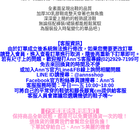
全素面呈現出鞋的品質
加厚3D乳膠鞋底整天穿著也無負擔
深深愛上簡約的輕熟感涼鞋
無論搭配褲裝/裙裝都能輕鬆駕馭
為服裝投入時髦變化的單品吧:)
【客服資訊】
由於訂單成立後系統無法進行修改，如果您需要更改訂單
請登入會員，進入查看訂單進行取消，隨後再重新下訂單即可。
若有尺寸上的問題，歡迎撥打Ann’S客服專線(02)2929-7199可
免去來回換貨的時間及不便
或加入Ann’S官方Line&FB線上詢問相關問題
LINE ID請搜尋
：
@annsshop
Facebook官方粉絲專頁請搜尋：Ann'S
客服服務時間：平日一~五 10:00~18:00
可將自己的平常穿的鞋號和腳長腳寬cm提供給客服
客服人員會建議您選購幾號的鞋子唷～
【7天鑑賞期免費退換貨】
保持商品全新狀態，都是可以免費退換貨一次的哦！
退換貨的運費我們會幫您全額負擔！
下單試穿給自己、Ann'S美麗的機會