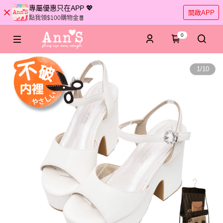
專屬優惠只在APP 💖
開啟APP
點我領$100購物金🧧
0
1
/
10