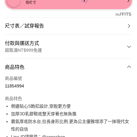
找尺寸
尺寸表／試穿報告
付款與運送方式
超取滿NT$999免運
付款方式
商品特色
信用卡一次付款
商品編號
信用卡分期付款
11854994
3 期 0 利率 每期
NT$793
21家銀行
商品特色
6 期 0 利率 每期
NT$396
21家銀行
合作金庫商業銀行
第一商業銀行
側邊貼心S鉤扣設計,穿脫更方便
華南商業銀行
彰化商業銀行
合作金庫商業銀行
第一商業銀行
購物金
加厚3D乳膠鞋底整天穿著也無負擔
上海商業儲蓄銀行
台北富邦商業銀行
華南商業銀行
彰化商業銀行
國泰世華商業銀行
兆豐國際商業銀行
霸氣厚底防水台,拉長身形比例,更為公主優雅增添了一抹現代女
超商取貨付款
上海商業儲蓄銀行
台北富邦商業銀行
臺灣中小企業銀行
台中商業銀行
性的自信
國泰世華商業銀行
兆豐國際商業銀行
匯豐（台灣）商業銀行
華泰商業銀行
LINE Pay
臺灣中小企業銀行
台中商業銀行
Line ID請搜尋：@annsshop