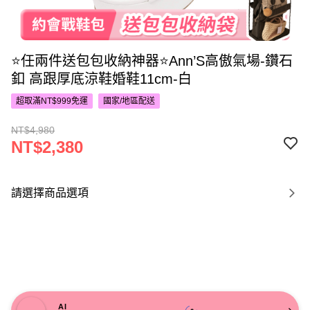
⭐任兩件送包包收納神器⭐Ann’S高傲氣場-鑽石
釦 高跟厚底涼鞋婚鞋11cm-白
超取滿NT$999免運
國家/地區配送
NT$4,980
NT$2,380
請選擇商品選項
AI