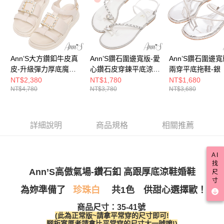
每筆NT$100，滿NT$999(含以上)免運費
【「AFTEE先享後付」結帳流程】
醒簡訊。
１．於結帳方式選擇「AFTEE先享後付」後，將跳轉至「AFTEE先享後付」
2.透過簡訊連結打開帳單後，可選擇「超商條碼／台灣大直營門市／銀行轉
付款後全家取貨
結帳頁面，進行簡訊認證並確認金額後，即可完成結帳。
帳／街口支付／iPASS MONEY」等通路繳費。
２．訂單成立數日內，您將收到繳費通知簡訊。
每筆NT$100，滿NT$999(含以上)免運費
３．收到繳費通知簡訊後14天內，點擊此簡訊中的連結，可透過四大超商／
【注意事項】
ATM／網路銀行／等多元方式進行付款，方視為交易完成。
萊爾富付款取貨
1.本服務係由「台灣大哥大股份有限公司」（以下簡稱本公司）所提供，讓
※ 請注意：結帳手續完成當下不需立刻繳費，但若您需要取消訂單，請聯絡
Ann’S大方鑽釦牛皮真
Ann’S鑽石圍邊寬版-愛
Ann’S鑽石圍邊寬
用戶於交易時，得透過本服務購買商品或服務，並由商店將買賣／分期付款
每筆NT$100，滿NT$999(含以上)免運費
購買商品的店家。未經商家同意取消之訂單仍視為有效，需透過AFTEE先享
皮-升級彈力厚底魔鬼
心鑽石皮穿鍊平底涼鞋
兩穿平底拖鞋-銀
買賣價金債權讓與本公司後，依約使用本公司帳單繳交帳款。
後付繳納相關費用。
2.基於同意付款使用「大哥付你分期」之契約關係目的，商店將以您的個人
氈涼鞋4cm-米白
1cm-白
NT$2,380
NT$1,780
NT$1,680
付款後萊爾富取貨
※ 交易是否成功請以「AFTEE先享後付 」之結帳頁面顯示為準，若有關於
資料（包含姓名、電話或地址）提供予台灣大哥大進項蒐集、處理及利用，
NT$4,780
NT$3,780
NT$3,680
是否繳費成功／繳費後需取消欲退款等相關疑問，請聯繫「AFTEE先享後付
每筆NT$100，滿NT$999(含以上)免運費
由本公司與您本人進行分期帳單所需資料之確認、核對及更正。
客戶支援中心」
https://netprotections.freshdesk.com/support/home
3.完整用戶服務條款，請詳閱以下連結：
https://oppay.tw/userRule
7-11付款取貨
【注意事項】
詳細說明
商品規格
相關推薦
１．透過由恩沛科技股份有限公司提供之「AFTEE先享後付」服務完成之交
每筆NT$100，滿NT$999(含以上)免運費
易，需依本服務之必要範圍內提供個人資料，並將交易相關給付款項請求債
權轉讓予恩沛科技股份有限公司。
付款後7-11取貨
２．關於個人資料處理事宜，請瀏覽以下網址：
AI
每筆NT$100，滿NT$999(含以上)免運費
https://aftee.tw/terms/#terms3
找
Ann’S高傲氣場-鑽石釦 高跟厚底涼鞋婚鞋
３．未成年的使用者請事先徵得法定代理人或監護人之同意方可使用
尺
宅配
寸
「AFTEE先享後付」，若未經同意申辦者引起之損失，本公司不負相關責
共1色 供甜心選擇歐！
為妳準備了
珍珠白
任。
每筆NT$100，滿NT$999(含以上)免運費
４．使用「AFTEE先享後付」時，將依據個別帳號之用戶狀況，依本公司即
商品尺寸：35-41號
時審查核予不同之上限額度；若仍有額度不足之情形，本公司將視審查結果
國家/地區配送(非順豐配送，勿填寫順豐智能櫃地址)
查看運費
(此為正常版~請拿平常穿的尺寸即可!
請求用戶進行身份認證。
腳板寬厚者請拿比平常穿的尺寸大一號唷!)