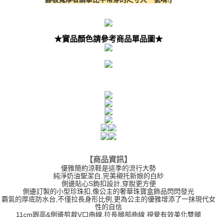
５．嚴禁一人註冊多個帳號或使用他人資訊註冊。若發現惡意使用之情形，
國家/地區配送(限中國大陸地區)
查看運費
恩沛科技股份有限公司將有權停止該用戶之使用額度並採取法律行動。
★實品顏色請參考商品單品圖★
【商品資訊】
優雅簡約涼鞋是這季的流行大勢
純淨奶油聖潔白,完美襯托新娘的白紗
側邊貼心S鉤扣設計,穿脫更方便
側邊訂製的小型珍珠扣,像公主的奢華珠寶盒飾品閃閃發光
霸氣的厚底防水台,不僅拉長身形比例,更為公主的優雅增添了一抹現代女
性的自信
11cm跟高&側邊剪裁V口曲線,拉長腿部曲線 視覺有效美化雙腿