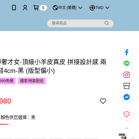
0
中文 (繁體)
TWD
S靜奢才女-頂級小羊皮真皮 拼接設計感 兩
4cm-黑 (版型偏小)
999免運
國家/地區配送
980
下顏色供您選擇：黑