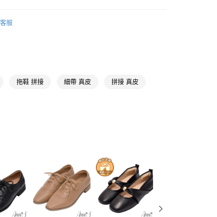
天信用卡公司
y
【時髦修飾尖頭鞋】
客服
推薦
分期
【全真皮鞋款系列】
你分期使用說明】
享後付
由台灣大哥大提供，台灣大哥大用戶可立即使用無須另外申請。
黑色
拖鞋 拼接
細帶 真皮
拼接 真皮
式選擇「大哥付你分期」，訂單成立後會自動跳轉到大哥付的交易
尖頭鞋
證手機門號後，選擇欲分期的期數、繳款截止日，確認付款後即
FTEE先享後付」】
。
先享後付是「在收到商品之後才付款」的支付方式。 讓您購物簡單
低跟3-5.5公分
准額度、可分期數及費用金額請依後續交易確認頁面所載為準。
心！
立30分鐘內，如未前往確認交易或遇審核未通過，訂單將自動取
：不需註冊會員、不需綁卡、不需儲值。
㊙V曲線美腿神器
「轉專審核」未通過狀況，表示未達大哥付你分期系統評分，恕
：只要手機號碼，簡訊認證，即可結帳。
評估內容。
：先確認商品／服務後，再付款。
✌高CP多WAY系列
式說明】
取貨
項不併入電信帳單，「大哥付你分期」於每月結算日後寄送繳費提
EE先享後付」結帳流程】
上班好朋友
00，滿NT$999(含以上)免運費
方式選擇「AFTEE先享後付」後，將跳轉至「AFTEE先享後
訊連結打開帳單後，可選擇「超商條碼／台灣大直營門市／銀行轉
穆勒鞋
頁面，進行簡訊認證並確認金額後，即可完成結帳。
付／iPASS MONEY」等通路繳費。
家取貨
成立數日內，您將收到繳費通知簡訊。
希臘腳
費通知簡訊後14天內，點擊此簡訊中的連結，可透過四大超商
00，滿NT$999(含以上)免運費
項】
網路銀行／等多元方式進行付款，方視為交易完成。
💕前掌乳棉系列
係由「台灣大哥大股份有限公司」（以下簡稱本公司）所提供，讓
：結帳手續完成當下不需立刻繳費，但若您需要取消訂單，請聯
款取貨
易時，得透過本服務購買商品或服務，並由商店將買賣／分期付