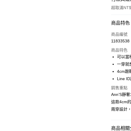
超取滿NT$
付款方式
商品特色
信用卡一
商品編號
11833538
信用卡分
商品特色
3 期 
可以當
6 期 
合作金
一穿就
華南商
4cm
合作金
購物金
上海商
華南商
Line 
國泰世
超商取貨
上海商
銷售重點
臺灣中
國泰世
匯豐（
Ann’S
LINE Pay
臺灣中
聯邦商
這款4cm
匯豐（
Apple Pay
元大商
聯邦商
兩穿設計
玉山商
元大商
街口支付
台新國
玉山商
台灣樂
台新國
悠遊付
商品相關分