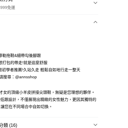
999免運
次付款
期付款
0 利率 每期
NT$660
21家銀行
穆勒拖鞋&細帶勾後腳跟
0 利率 每期
NT$330
21家銀行
庫商業銀行
第一商業銀行
想打包的帶走!就是這麼舒服
業銀行
彰化商業銀行
跟鞋初學者推薦!久站久走 輕鬆自如地行走一整天
庫商業銀行
第一商業銀行
業儲蓄銀行
台北富邦商業銀行
業銀行
彰化商業銀行
ID請搜尋：@annsshop
華商業銀行
兆豐國際商業銀行
付款
業儲蓄銀行
台北富邦商業銀行
小企業銀行
台中商業銀行
華商業銀行
兆豐國際商業銀行
台灣）商業銀行
華泰商業銀行
靜奢才女的頂級小羊皮拼接尖頭鞋，無疑是您理想的夥伴。
小企業銀行
台中商業銀行
業銀行
遠東國際商業銀行
的低跟設計，不僅展現出精緻的女性魅力，更因其獨特的
台灣）商業銀行
華泰商業銀行
業銀行
永豐商業銀行
業銀行
遠東國際商業銀行
，讓您在不同場合中自如切換。
業銀行
星展（台灣）商業銀行
業銀行
永豐商業銀行
際商業銀行
中國信託商業銀行
業銀行
星展（台灣）商業銀行
天信用卡公司
際商業銀行
中國信託商業銀行
類 (16)