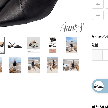
34
41
尺寸表／
數量
付款與運