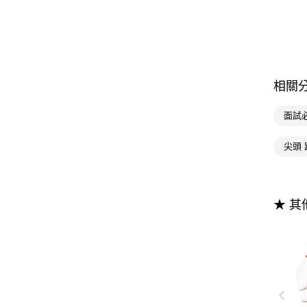
相關
面試
尖頭 
★ 