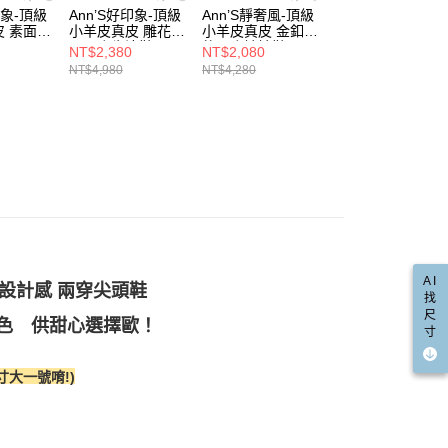
的店家。未經商家同意取消之訂單仍視為有效，需透過AFTEE
真皮
印象-頂級
Ann’S好印象-頂級
Ann’S靜奢風-頂級
Ann’S好印象-頂級
金債權讓與本公司後，依約使用本公司帳單繳交帳款。
繳納相關費用。
00，滿NT$999(含以上)免運費
 素面平
小羊皮真皮 雕花方
小羊皮真皮 金釦超
小羊皮真皮 雕花
意付款使用「大哥付你分期」之契約關係目的，商店將以您的個人
否成功請以「AFTEE先享後付 」之結帳頁面顯示為準，若有關於
直送專區
5cm-黑
頭平底牛津鞋
軟平底娃娃鞋1cm-
頭平底牛津鞋
NT$2,380
NT$2,080
NT$2,380
含姓名、電話或地址）提供予台灣大哥大進項蒐集、處理及利
功／繳費後需取消欲退款等相關疑問，請聯繫「AFTEE先享後
爾富取貨
)
2.5cm-棕(版型偏
黑
2.5cm-米白(版型
NT$4,980
NT$4,280
NT$4,980
公司與您本人進行分期帳單所需資料之確認、核對及更正。
小尺寸專區
援中心」
https://netprotections.freshdesk.com/support/home
小)
偏小)
00，滿NT$999(含以上)免運費
戶服務條款，請詳閱以下連結：
https://oppay.tw/userRule
項】
取貨
恩沛科技股份有限公司提供之「AFTEE先享後付」服務完成之
依本服務之必要範圍內提供個人資料，並將交易相關給付款項請
00，滿NT$999(含以上)免運費
讓予恩沛科技股份有限公司。
個人資料處理事宜，請瀏覽以下網址：
1取貨
ee.tw/terms/#terms3
00，滿NT$999(含以上)免運費
年的使用者請事先徵得法定代理人或監護人之同意方可使用
E先享後付」，若未經同意申辦者引起之損失，本公司不負相關責
AFTEE先享後付」時，將依據個別帳號之用戶狀況，依本公司
00，滿NT$999(含以上)免運費
AI
接設計感 兩穿尖頭鞋
核予不同之上限額度；若仍有額度不足之情形，本公司將視審查
找
用戶進行身份認證。
尺
配送(非順豐配送，勿填寫順豐智能櫃地址)
查看運費
2色 供甜心選擇歐！
一人註冊多個帳號或使用他人資訊註冊。若發現惡意使用之情
寸
科技股份有限公司將有權停止該用戶之使用額度並採取法律行
配送(限中國大陸地區)
查看運費
大一號唷!)