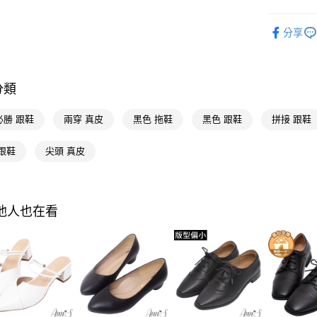
台灣樂
Google Pa
流行女鞋
分享
全支付
人氣商品
本周新品
大哥付你
相關說明
分類
流行女鞋
【大哥付
AFTEE先
1.本服務
選顏色
必勝 跟鞋
兩穿 真皮
黑色 拖鞋
黑色 跟鞋
拼接 跟鞋
2.付款方
相關說明
選款式
流程，驗
【關於「A
跟鞋
尖頭 真皮
ATM付款
完成交易
AFTEE
選跟高
3.實際核
便利好安
4.訂單成
１．簡單
選機能
消。如遇
２．便利
運送方式
無法說明
３．安心
選機能
其他人也在看
【繳款方
全家付款
1.分期款
選場合
【「AFT
醒簡訊。
每筆NT$1
１．於結帳
2.透過簡
選款式
付」結帳
帳／街口支
付款後全
２．訂單
選腳型
３．收到繳
每筆NT$1
【注意事
／ATM／
選機能
1.本服務
※ 請注意
萊爾富付
用戶於交