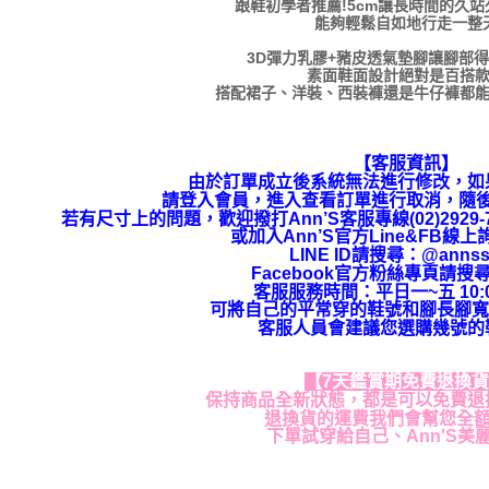
跟鞋初學者推薦!5cm讓長時間的久
能夠輕鬆自如地行走一整
3D彈力乳膠+豬皮透氣墊腳讓腳部
素面鞋面設計絕對是百搭
搭配裙子、洋裝、西裝褲還是牛仔褲都
【客服資訊】
由於訂單成立後系統無法進行修改，如
請登入會員，進入查看訂單進行取消，隨
若有尺寸上的問題，歡迎撥打Ann’S客服專線(02)292
或加入Ann’S官方Line&FB線
LINE ID請搜尋
：
@annss
Facebook官方粉絲專頁請搜尋
客服服務時間：平日一~五 10:00
可將自己的平常穿的鞋號和腳長腳寬
客服人員會建議您選購幾號的
【7天鑑賞期免費退換
保持商品全新狀態，都是可以免費退
退換貨的運費我們會幫您全
下單試穿給自己、Ann'S美