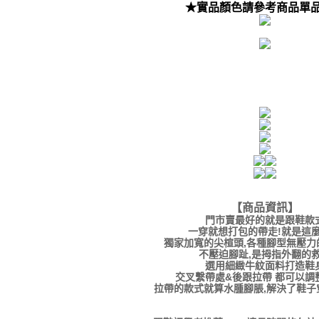
★實品顏色請參考商品單
【商品資訊】
門市賣最好的就是跟鞋款
一穿就想打包的帶走!就是這
獨家加寬的尖楦頭,各種腳型無壓力
不壓迫腳趾,是拇指外翻的
選用細緻牛紋面料打造鞋
交叉繫帶處&後跟拉帶 都可以調
拉帶的款式就算水腫腳脹,解決了鞋子