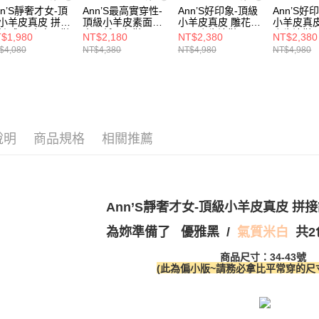
絡購買商品
選材質
nn’S靜奢才女-頂
Ann’S最高實穿性-
Ann’S好印象-頂級
Ann’S好
款買賣價
先享後付
每筆NT$1
小羊皮真皮 拼接
頂級小羊皮素面微
小羊皮真皮 雕花方
小羊皮真皮
2.基於同
※ 交易是
海外港澳
計感 兩穿尖頭鞋
尖頭低跟包鞋
頭平底牛津鞋
底牛津鞋2.
$1,980
NT$2,180
NT$2,380
NT$2,380
資料（包
是否繳費成
付款後萊
cm-白 (版型偏小)
2.5cm-黑(版型偏
2.5cm-黑(版型偏
(版型偏小
$4,080
NT$4,380
NT$4,980
NT$4,980
用，由本
35號以下
付客戶支
小)
小)
每筆NT$1
3.完整用
【注意事
7-11付款
１．透過由
交易，需
每筆NT$1
求債權轉
２．關於
付款後7-1
說明
商品規格
相關推薦
https://aft
每筆NT$1
３．未成
「AFTE
宅配
任。
４．使用「
每筆NT$1
Ann’S靜奢才女-頂級小羊皮真皮 拼
即時審查
結果請求
國家/地區
為妳準備了
/
共
優雅黑
氣質
米白
５．嚴禁
形，恩沛
國家/地區
商品尺寸：34-43號
動。
(此為偏小版~請務必拿比平常穿的尺寸