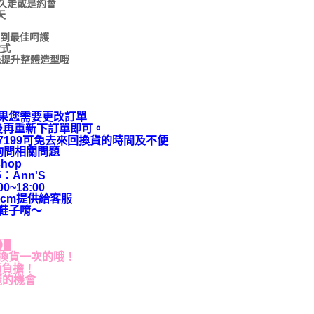
站久走或是約會
天
得到最佳呵護
款式
能提升整體造型哦
果您需要更改訂單
後再重新下訂單即可。
9-7199可免去來回換貨的時間及不便
上詢問相關問題
hop
：Ann'S
~18:00
cm提供給客服
鞋子唷～
貨】
換貨一次的哦！
額負擔！
麗的機會