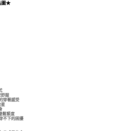
品圖★
式
麼舒服
的穿著感受
救星
身
整鬆緊度
穿不下的困擾