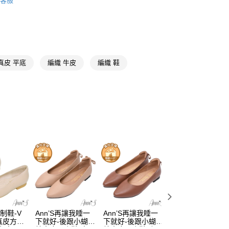
客服
推薦
分期
【全真皮鞋款系列】
你分期使用說明】
享後付
由台灣大哥大提供，台灣大哥大用戶可立即使用無須另外申請。
咖色
真皮 平底
編織 牛皮
編織 鞋
式選擇「大哥付你分期」，訂單成立後會自動跳轉到大哥付的交易
平底3公分以下
證手機門號後，選擇欲分期的期數、繳款截止日，確認付款後即
FTEE先享後付」】
。
先享後付是「在收到商品之後才付款」的支付方式。 讓您購物簡單
㊙V曲線美腿神器
准額度、可分期數及費用金額請依後續交易確認頁面所載為準。
心！
立30分鐘內，如未前往確認交易或遇審核未通過，訂單將自動取
：不需註冊會員、不需綁卡、不需儲值。
海島好朋友
「轉專審核」未通過狀況，表示未達大哥付你分期系統評分，恕
：只要手機號碼，簡訊認證，即可結帳。
評估內容。
：先確認商品／服務後，再付款。
涼鞋
式說明】
取貨
項不併入電信帳單，「大哥付你分期」於每月結算日後寄送繳費提
EE先享後付」結帳流程】
羅馬腳
00，滿NT$999(含以上)免運費
方式選擇「AFTEE先享後付」後，將跳轉至「AFTEE先享後
訊連結打開帳單後，可選擇「超商條碼／台灣大直營門市／銀行轉
真皮
頁面，進行簡訊認證並確認金額後，即可完成結帳。
付／iPASS MONEY」等通路繳費。
家取貨
成立數日內，您將收到繳費通知簡訊。
直送專區
費通知簡訊後14天內，點擊此簡訊中的連結，可透過四大超商
00，滿NT$999(含以上)免運費
項】
網路銀行／等多元方式進行付款，方視為交易完成。
係由「台灣大哥大股份有限公司」（以下簡稱本公司）所提供，讓
：結帳手續完成當下不需立刻繳費，但若您需要取消訂單，請聯
款取貨
易時，得透過本服務購買商品或服務，並由商店將買賣／分期付
的店家。未經商家同意取消之訂單仍視為有效，需透過AFTEE
場制鞋-V
Ann’S再讓我睡一
Ann’S再讓我睡一
Ann’S無調味-素面
金債權讓與本公司後，依約使用本公司帳單繳交帳款。
繳納相關費用。
00，滿NT$999(含以上)免運費
真皮方頭
下就好-後跟小蝴蝶
下就好-後跟小蝴蝶
純色V口顯瘦尖頭
意付款使用「大哥付你分期」之契約關係目的，商店將以您的個人
否成功請以「AFTEE先享後付 」之結帳頁面顯示為準，若有關於