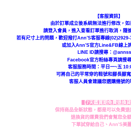
【客服資訊】
由於訂單成立後系統無法進行修改，如
請登入會員，進入查看訂單進行取消，隨
若有尺寸上的問題，歡迎撥打Ann’S客服專線(02)292
或加入Ann’S官方Line&FB線
LINE ID請搜尋
：
@annss
Facebook官方粉絲專頁請搜尋
客服服務時間：平日一~五 10:00
可將自己的平常穿的鞋號和腳長腳寬
客服人員會建議您選購幾號的
【7天鑑賞期免費退換
保持商品全新狀態，都是可以免費退
退換貨的運費我們會幫您全
下單試穿給自己、Ann'S美