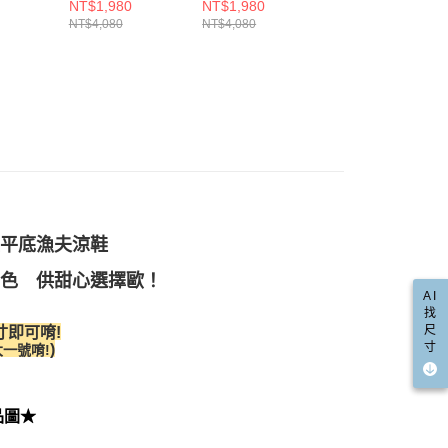
-杏
結真皮平底鞋-杏
結真皮平底鞋-咖
超軟真皮平底鞋-
NT$1,980
NT$1,980
NT$1,880
含姓名、電話或地址）提供予台灣大哥大進項蒐集、處理及利
功／繳費後需取消欲退款等相關疑問，請聯繫「AFTEE先享後
爾富取貨
(升級足弓鞋墊)
(升級足弓鞋墊)
(升級足弓鞋墊)
NT$4,080
NT$4,080
NT$3,980
公司與您本人進行分期帳單所需資料之確認、核對及更正。
援中心」
https://netprotections.freshdesk.com/support/home
00，滿NT$999(含以上)免運費
戶服務條款，請詳閱以下連結：
https://oppay.tw/userRule
項】
取貨
恩沛科技股份有限公司提供之「AFTEE先享後付」服務完成之
依本服務之必要範圍內提供個人資料，並將交易相關給付款項請
00，滿NT$999(含以上)免運費
讓予恩沛科技股份有限公司。
個人資料處理事宜，請瀏覽以下網址：
1取貨
ee.tw/terms/#terms3
00，滿NT$999(含以上)免運費
年的使用者請事先徵得法定代理人或監護人之同意方可使用
E先享後付」，若未經同意申辦者引起之損失，本公司不負相關責
AFTEE先享後付」時，將依據個別帳號之用戶狀況，依本公司
00，滿NT$999(含以上)免運費
寬楦平底漁夫涼鞋
核予不同之上限額度；若仍有額度不足之情形，本公司將視審查
用戶進行身份認證。
配送(非順豐配送，勿填寫順豐智能櫃地址)
查看運費
2色 供甜心選擇歐！
一人註冊多個帳號或使用他人資訊註冊。若發現惡意使用之情
AI
科技股份有限公司將有權停止該用戶之使用額度並採取法律行
配送(限中國大陸地區)
查看運費
找
尺
寸即可唷!
寸
)
一號唷!
品圖★