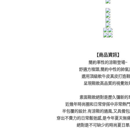
【商品資訊】
簡約率性的涼鞋登場~
舒適方楦頭,簡約中性的帥氣
選用頂級軟牛皮真皮打造
呈現鞋款高品質的視覺效
素面鞋款絕對是歷久彌新的
近幾年時尚圈和日常穿搭中非常熱
半包覆的設計,有涼鞋的通風,又具備
穿出不費力的日常鬆弛感,是今年夏天無
絕對是不可缺少的時尚夏日單