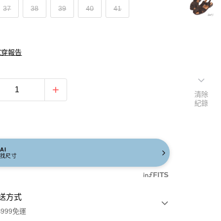
37
38
39
40
41
試穿報告
清除
紀錄
AI
找尺寸
送方式
999免運