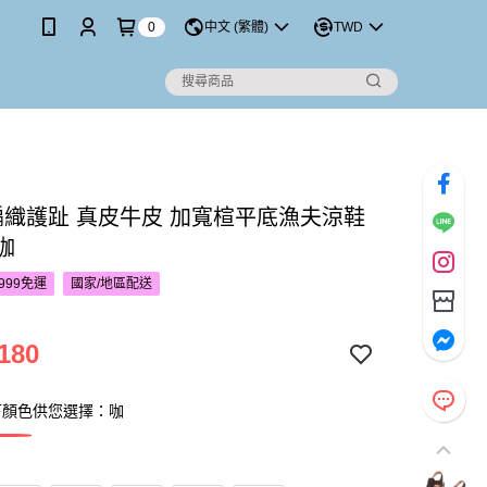
0
中文 (繁體)
TWD
S編織護趾 真皮牛皮 加寬楦平底漁夫涼鞋
-咖
999免運
國家/地區配送
180
下顏色供您選擇：咖