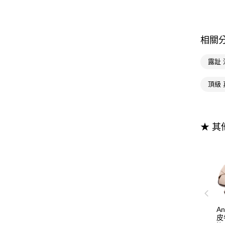
相關
露趾 
頂級 
★ 
A
皮