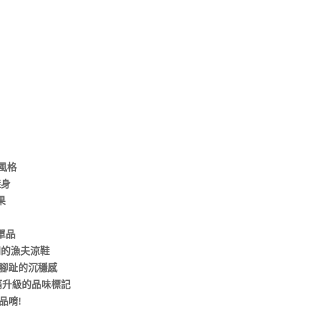
風格
鞋身
果
單品
門的漁夫涼鞋
包腳趾的沉穩感
痛升級的品味標記
品唷!