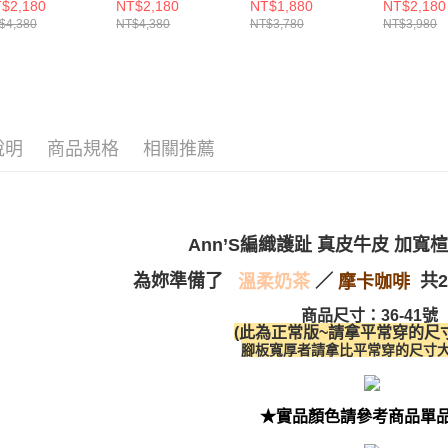
夫涼鞋2.5cm-杏
底涼鞋3.5cm-杏
底！「真皮牛皮素
通勤平底鞋
$2,180
NT$2,180
NT$1,880
NT$2,180
資料（包
是否繳費成
付款後萊
面一字」方頭涼鞋-
$4,380
NT$4,380
NT$3,780
NT$3,980
用，由本
付客戶支
杏
每筆NT$1
3.完整用
【注意事
7-11付款
１．透過由
交易，需
每筆NT$1
求債權轉
２．關於
付款後7-1
說明
商品規格
相關推薦
https://aft
每筆NT$1
３．未成
「AFTE
宅配
任。
４．使用「
每筆NT$1
Ann’S編織護趾 真皮牛皮 加
即時審查
結果請求
國家/地區
／
為妳準備了
共
摩卡咖啡
溫柔奶茶
５．嚴禁
形，恩沛
國家/地區
商品尺寸：36-41號
動。
(此為正常版~請拿平常穿的尺
腳板寬厚者請拿比平常穿的尺寸大
★實品顏色請參考商品單