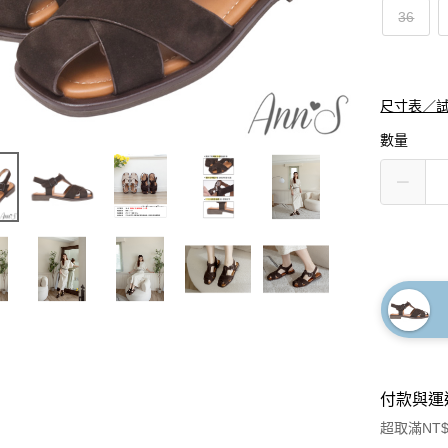
36
尺寸表／
數量
付款與運
超取滿NT$