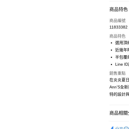
付款方式
商品特色
信用卡一
商品編號
11833382
信用卡分
商品特色
3 期 
選用頂
6 期 
合作金
近幾年
華南商
半包覆
合作金
購物金
上海商
華南商
Line 
國泰世
超商取貨
上海商
銷售重點
臺灣中
國泰世
匯豐（
在炎炎夏
LINE Pay
臺灣中
聯邦商
Ann’S
匯豐（
Apple Pay
元大商
聯邦商
特的設計
玉山商
元大商
街口支付
台新國
玉山商
台灣樂
台新國
悠遊付
商品相關分
台灣樂
Google Pa
流行女鞋