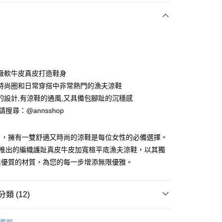
次付款
期付款
0 利率 每期
NT$726
21家銀行
級軟牛皮真皮打造鞋身
0 利率 每期
NT$363
21家銀行
庫商業銀行
第一商業銀行
時尚圈和日常穿搭中非常熱門的漁夫涼鞋
業銀行
彰化商業銀行
的設計,有涼鞋的通風,又具備包腳趾的沉穩感
庫商業銀行
第一商業銀行
業儲蓄銀行
台北富邦商業銀行
業銀行
彰化商業銀行
ID請搜尋：@annsshop
華商業銀行
兆豐國際商業銀行
付款
業儲蓄銀行
台北富邦商業銀行
小企業銀行
台中商業銀行
華商業銀行
兆豐國際商業銀行
台灣）商業銀行
華泰商業銀行
日，擁有一雙舒適又時尚的涼鞋是每位女性的必備選擇。
小企業銀行
台中商業銀行
業銀行
遠東國際商業銀行
全新推出的編織護趾真皮牛皮加寬楦平底漁夫涼鞋，以其獨
台灣）商業銀行
華泰商業銀行
業銀行
永豐商業銀行
業銀行
遠東國際商業銀行
與優質的材質，為您的每一步增添無限優雅。
業銀行
星展（台灣）商業銀行
業銀行
永豐商業銀行
際商業銀行
中國信託商業銀行
業銀行
星展（台灣）商業銀行
天信用卡公司
際商業銀行
中國信託商業銀行
類 (12)
天信用卡公司
y
【美腿製造機涼鞋】