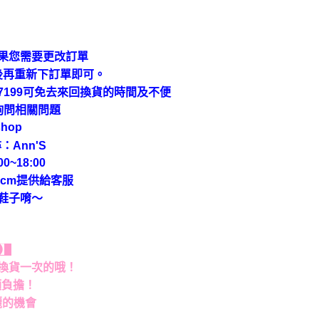
果您需要更改訂單
後再重新下訂單即可。
9-7199可免去來回換貨的時間及不便
上詢問相關問題
hop
：Ann'S
~18:00
cm提供給客服
鞋子唷～
貨】
換貨一次的哦！
額負擔！
麗的機會