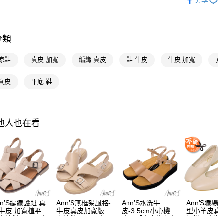
分享
全支付
人氣商品
本周新品
大哥付你
相關說明
分類
流行女鞋
【大哥付
AFTEE先
1.本服務
選顏色
涼鞋
真皮 加寬
編織 真皮
鞋 牛皮
牛皮 加寬
2.付款方
相關說明
選跟高
流程，驗
【關於「A
真皮
平底 鞋
ATM付款
完成交易
AFTEE
選機能
3.實際核
便利好安
4.訂單成
１．簡單
選場合
消。如遇
２．便利
運送方式
無法說明
３．安心
選款式
其他人也在看
【繳款方
全家付款
1.分期款
選腳型
【「AFT
醒簡訊。
每筆NT$1
１．於結帳
2.透過簡
選材質
付」結帳
帳／街口支
付款後全
２．訂單
海外港澳
３．收到繳
每筆NT$1
【注意事
／ATM／
1.本服務
※ 請注意
萊爾富付
用戶於交
絡購買商品
nn’S編織護趾 真
Ann’S無框架風格-
Ann’S水洗牛
Ann’S職
款買賣價
先享後付
每筆NT$1
牛皮 加寬楦平底
牛皮真皮加寬版平
皮-3.5cm小心機厚
型小羊皮
2.基於同
※ 交易是