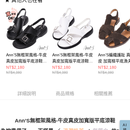
★ 其他人也在看
3.實際核准額度、可分期數及費用金額請依後續交易確認頁面所載為準。
便利好安心！
4.訂單成立30分鐘內，如未前往確認交易或遇審核未通過，訂單將自動取
１．簡單：不需註冊會員、不需綁卡、不需儲值。
運送方式
消。如遇「轉專審核」未通過狀況，表示未達大哥付你分期系統評分，恕無
２．便利：只要手機號碼，簡訊認證，即可結帳。
法說明評估內容。
３．安心：先確認商品／服務後，再付款。
全家付款取貨
【繳款方式說明】
1.分期款項不併入電信帳單，「大哥付你分期」於每月結算日後寄送繳費提
每筆NT$100，滿NT$999(含以上)免運費
【「AFTEE先享後付」結帳流程】
醒簡訊。
１．於結帳方式選擇「AFTEE先享後付」後，將跳轉至「AFTEE先享後付」
2.透過簡訊連結打開帳單後，可選擇「超商條碼／台灣大直營門市／銀行轉
付款後全家取貨
結帳頁面，進行簡訊認證並確認金額後，即可完成結帳。
帳／街口支付／iPASS MONEY」等通路繳費。
２．訂單成立數日內，您將收到繳費通知簡訊。
每筆NT$100，滿NT$999(含以上)免運費
３．收到繳費通知簡訊後14天內，點擊此簡訊中的連結，可透過四大超商／
【注意事項】
Ann’S無框架風格-牛皮
Ann’S無框架風格-牛皮
Ann’S編織護趾 
ATM／網路銀行／等多元方式進行付款，方視為交易完成。
萊爾富付款取貨
1.本服務係由「台灣大哥大股份有限公司」（以下簡稱本公司）所提供，讓
※ 請注意：結帳手續完成當下不需立刻繳費，但若您需要取消訂單，請聯絡
真皮加寬版平底涼鞋
真皮加寬版平底涼鞋
皮 加寬楦平底漁
用戶於交易時，得透過本服務購買商品或服務，並由商店將買賣／分期付款
每筆NT$100，滿NT$999(含以上)免運費
購買商品的店家。未經商家同意取消之訂單仍視為有效，需透過AFTEE先享
3.5cm-黑
3.5cm-白
鞋2.5cm-咖
NT$2,180
NT$2,180
NT$2,180
買賣價金債權讓與本公司後，依約使用本公司帳單繳交帳款。
後付繳納相關費用。
NT$4,380
NT$4,380
NT$4,380
2.基於同意付款使用「大哥付你分期」之契約關係目的，商店將以您的個人
付款後萊爾富取貨
※ 交易是否成功請以「AFTEE先享後付 」之結帳頁面顯示為準，若有關於
資料（包含姓名、電話或地址）提供予台灣大哥大進項蒐集、處理及利用，
是否繳費成功／繳費後需取消欲退款等相關疑問，請聯繫「AFTEE先享後付
每筆NT$100，滿NT$999(含以上)免運費
由本公司與您本人進行分期帳單所需資料之確認、核對及更正。
客戶支援中心」
https://netprotections.freshdesk.com/support/home
3.完整用戶服務條款，請詳閱以下連結：
https://oppay.tw/userRule
詳細說明
商品規格
相關推薦
7-11付款取貨
【注意事項】
１．透過由恩沛科技股份有限公司提供之「AFTEE先享後付」服務完成之交
每筆NT$100，滿NT$999(含以上)免運費
易，需依本服務之必要範圍內提供個人資料，並將交易相關給付款項請求債
權轉讓予恩沛科技股份有限公司。
付款後7-11取貨
２．關於個人資料處理事宜，請瀏覽以下網址：
Ann’S無框架風格-牛皮真皮加寬版平底涼鞋
每筆NT$100，滿NT$999(含以上)免運費
https://aftee.tw/terms/#terms3
AI
３．未成年的使用者請事先徵得法定代理人或監護人之同意方可使用