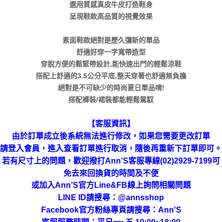
選用質感真皮牛皮打造鞋身
呈現鞋款高品質的視覺效果
素面鞋款絕對是歷久彌新的單品
舒適好穿一字寬帶造型
穿脫方便的鬆緊帶設計,能快速出門的輕鬆涼鞋
搭配上舒適的3.5公分平底,整天穿著也舒適無負擔
絕對是不可缺少的時尚夏日單品唷!
搭配褲裝/裙裝都能輕鬆駕馭
【客服資訊】
由於訂單成立後系統無法進行修改，如果您需要更改訂單
請登入會員，進入查看訂單進行取消，隨後再重新下訂單即可。
若有尺寸上的問題，歡迎撥打Ann’S客服專線(02)2929-7199可
免去來回換貨的時間及不便
或加入Ann’S官方Line&FB線上詢問相關問題
LINE ID請搜尋
：
@annsshop
Facebook官方粉絲專頁請搜尋：Ann'S