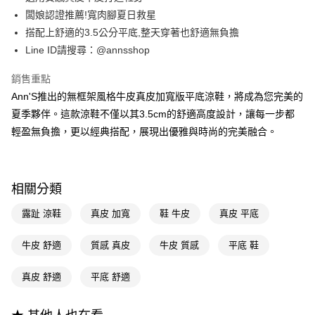
華南商業銀行
彰化商業銀行
合作金庫商業銀行
第一商業銀行
購物金
闆娘認證推薦!寬肉腳夏日救星
上海商業儲蓄銀行
台北富邦商業銀行
華南商業銀行
彰化商業銀行
國泰世華商業銀行
兆豐國際商業銀行
搭配上舒適的3.5公分平底,整天穿著也舒適無負擔
超商取貨付款
上海商業儲蓄銀行
台北富邦商業銀行
臺灣中小企業銀行
台中商業銀行
Line ID請搜尋：@annsshop
國泰世華商業銀行
兆豐國際商業銀行
匯豐（台灣）商業銀行
華泰商業銀行
LINE Pay
臺灣中小企業銀行
台中商業銀行
聯邦商業銀行
遠東國際商業銀行
銷售重點
匯豐（台灣）商業銀行
華泰商業銀行
Apple Pay
元大商業銀行
永豐商業銀行
Ann'S推出的無框架風格牛皮真皮加寬版平底涼鞋，將成為您完美的
聯邦商業銀行
遠東國際商業銀行
玉山商業銀行
星展（台灣）商業銀行
元大商業銀行
永豐商業銀行
夏季夥伴。這款涼鞋不僅以其3.5cm的舒適高度設計，讓每一步都
街口支付
台新國際商業銀行
中國信託商業銀行
玉山商業銀行
星展（台灣）商業銀行
輕盈無負擔，更以經典搭配，展現出優雅與時尚的完美融合。
台灣樂天信用卡公司
台新國際商業銀行
中國信託商業銀行
悠遊付
台灣樂天信用卡公司
Google Pay
相關分類
全支付
露趾 涼鞋
真皮 加寬
鞋 牛皮
真皮 平底
大哥付你分期
相關說明
牛皮 舒適
質感 真皮
牛皮 質感
平底 鞋
【大哥付你分期使用說明】
AFTEE先享後付
1.本服務由台灣大哥大提供，台灣大哥大用戶可立即使用無須另外申請。
真皮 舒適
平底 舒適
2.付款方式選擇「大哥付你分期」，訂單成立後會自動跳轉到大哥付的交易
相關說明
流程，驗證手機門號後，選擇欲分期的期數、繳款截止日，確認付款後即完
【關於「AFTEE先享後付」】
成交易。
ATM付款
AFTEE先享後付是「在收到商品之後才付款」的支付方式。 讓您購物簡單