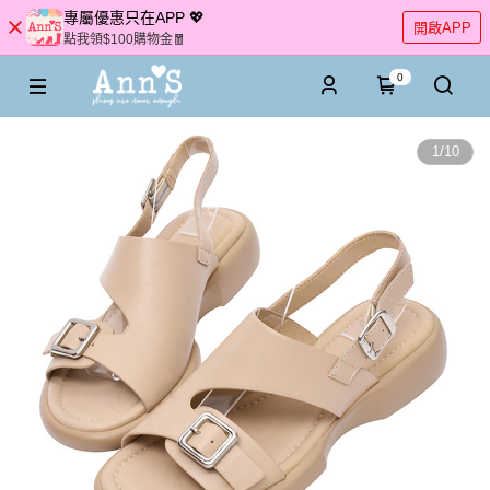
專屬優惠只在APP 💖
開啟APP
點我領$100購物金🧧
0
1
/
10