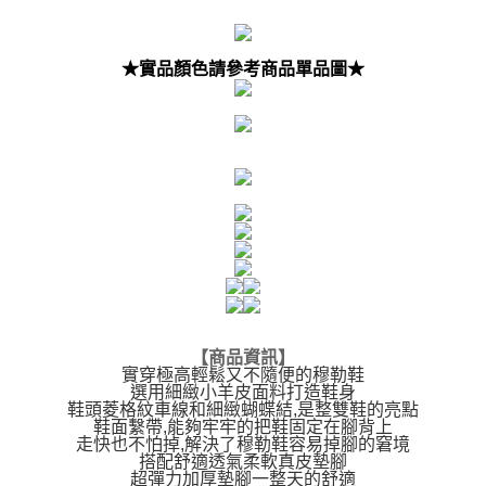
★實品顏色請參考商品單品圖★
【商品資訊】
實穿極高輕鬆又不隨便的穆勒鞋
選用細緻小羊皮面料打造鞋身
鞋頭菱格紋車線和細緻蝴蝶結,是整雙鞋的亮點
鞋面繫帶,能夠牢牢的把鞋固定在腳背上
走快也不怕掉,解決了穆勒鞋容易掉腳的窘境
搭配舒適透氣柔軟真皮墊腳
超彈力加厚墊腳一整天的舒適