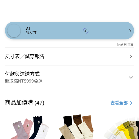
AI
找尺寸
尺寸表／試穿報告
付款與運送方式
超取滿NT$999免運
付款方式
信用卡一次付款
商品加價購 (47)
查看全部
信用卡分期付款
3 期 0 利率 每期
NT$693
21家銀行
6 期 0 利率 每期
NT$346
21家銀行
合作金庫商業銀行
第一商業銀行