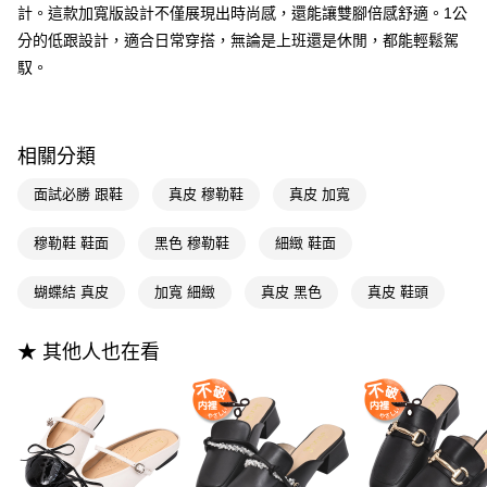
3.實際核准額度、可分期數及費用金額請依後續交易確認頁面所載為準。
便利好安心！
計。這款加寬版設計不僅展現出時尚感，還能讓雙腳倍感舒適。1公
4.訂單成立30分鐘內，如未前往確認交易或遇審核未通過，訂單將自動取
１．簡單：不需註冊會員、不需綁卡、不需儲值。
分的低跟設計，適合日常穿搭，無論是上班還是休閒，都能輕鬆駕
運送方式
消。如遇「轉專審核」未通過狀況，表示未達大哥付你分期系統評分，恕無
２．便利：只要手機號碼，簡訊認證，即可結帳。
法說明評估內容。
馭。
３．安心：先確認商品／服務後，再付款。
全家付款取貨
【繳款方式說明】
1.分期款項不併入電信帳單，「大哥付你分期」於每月結算日後寄送繳費提
每筆NT$100，滿NT$999(含以上)免運費
【「AFTEE先享後付」結帳流程】
醒簡訊。
１．於結帳方式選擇「AFTEE先享後付」後，將跳轉至「AFTEE先享後付」
2.透過簡訊連結打開帳單後，可選擇「超商條碼／台灣大直營門市／銀行轉
付款後全家取貨
結帳頁面，進行簡訊認證並確認金額後，即可完成結帳。
相關分類
帳／街口支付／iPASS MONEY」等通路繳費。
２．訂單成立數日內，您將收到繳費通知簡訊。
每筆NT$100，滿NT$999(含以上)免運費
３．收到繳費通知簡訊後14天內，點擊此簡訊中的連結，可透過四大超商／
面試必勝 跟鞋
真皮 穆勒鞋
真皮 加寬
【注意事項】
ATM／網路銀行／等多元方式進行付款，方視為交易完成。
萊爾富付款取貨
1.本服務係由「台灣大哥大股份有限公司」（以下簡稱本公司）所提供，讓
※ 請注意：結帳手續完成當下不需立刻繳費，但若您需要取消訂單，請聯絡
用戶於交易時，得透過本服務購買商品或服務，並由商店將買賣／分期付款
穆勒鞋 鞋面
黑色 穆勒鞋
細緻 鞋面
每筆NT$100，滿NT$999(含以上)免運費
購買商品的店家。未經商家同意取消之訂單仍視為有效，需透過AFTEE先享
買賣價金債權讓與本公司後，依約使用本公司帳單繳交帳款。
後付繳納相關費用。
2.基於同意付款使用「大哥付你分期」之契約關係目的，商店將以您的個人
付款後萊爾富取貨
※ 交易是否成功請以「AFTEE先享後付 」之結帳頁面顯示為準，若有關於
蝴蝶結 真皮
加寬 細緻
真皮 黑色
真皮 鞋頭
資料（包含姓名、電話或地址）提供予台灣大哥大進項蒐集、處理及利用，
是否繳費成功／繳費後需取消欲退款等相關疑問，請聯繫「AFTEE先享後付
每筆NT$100，滿NT$999(含以上)免運費
由本公司與您本人進行分期帳單所需資料之確認、核對及更正。
客戶支援中心」
https://netprotections.freshdesk.com/support/home
3.完整用戶服務條款，請詳閱以下連結：
https://oppay.tw/userRule
★ 其他人也在看
7-11付款取貨
【注意事項】
１．透過由恩沛科技股份有限公司提供之「AFTEE先享後付」服務完成之交
每筆NT$100，滿NT$999(含以上)免運費
易，需依本服務之必要範圍內提供個人資料，並將交易相關給付款項請求債
權轉讓予恩沛科技股份有限公司。
付款後7-11取貨
２．關於個人資料處理事宜，請瀏覽以下網址：
每筆NT$100，滿NT$999(含以上)免運費
https://aftee.tw/terms/#terms3
３．未成年的使用者請事先徵得法定代理人或監護人之同意方可使用