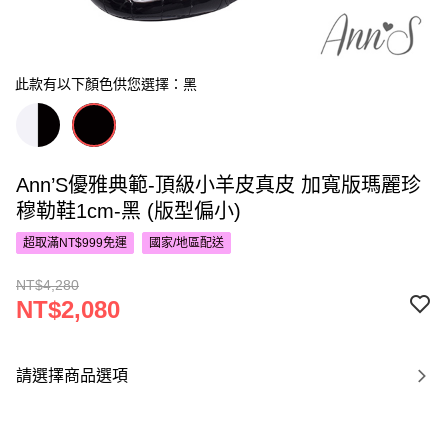
此款有以下顏色供您選擇：黑
Ann’S優雅典範-頂級小羊皮真皮 加寬版瑪麗珍
穆勒鞋1cm-黑 (版型偏小)
超取滿NT$999免運
國家/地區配送
NT$4,280
NT$2,080
請選擇商品選項