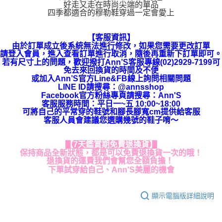
好走又走在時尚尖端的單品
四季都適合的穆勒鞋穿過一定會愛上
【客服資訊】
由於訂單成立後系統無法進行修改，如果您需要更改訂單
請登入會員，進入查看訂單進行取消，隨後再重新下訂單即可。
若有尺寸上的問題，歡迎撥打Ann’S客服專線(02)2929-7199可
免去來回換貨的時間及不便
或加入Ann’S官方Line&FB線上詢問相關問題
LINE ID請搜尋
：
@annsshop
Facebook官方粉絲專頁請搜尋：Ann'S
客服服務時間：平日一~五 10:00~18:00
可將自己的平常穿的鞋號和腳長腳寬cm提供給客服
客服人員會建議您選購幾號的鞋子唷～
【7天鑑賞期免費退換貨】
保持商品全新狀態，都是可以免費退換貨一次的哦！
退換貨的運費我們會幫您全額負擔！
下單試穿給自己、Ann'S美麗的機會
顯示電腦版詳細說明