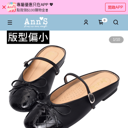
專屬優惠只在APP 💖
開啟APP
點我領$100購物金🧧
0
1
/
10