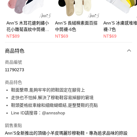
華南商業銀行
彰化商業銀行
合作金庫商業銀行
第一商業銀行
購物金
上海商業儲蓄銀行
台北富邦商業銀行
華南商業銀行
彰化商業銀行
國泰世華商業銀行
兆豐國際商業銀行
超商取貨付款
上海商業儲蓄銀行
台北富邦商業銀行
臺灣中小企業銀行
台中商業銀行
國泰世華商業銀行
兆豐國際商業銀行
Ann’S 木耳花邊刺繡小
Ann’S 長絨棉素面百搭
Ann’S 冰膚感堆
匯豐（台灣）商業銀行
華泰商業銀行
LINE Pay
臺灣中小企業銀行
台中商業銀行
花小雛菊直紋中筒襪-4
中筒襪-6色
襪-7色
聯邦商業銀行
遠東國際商業銀行
匯豐（台灣）商業銀行
華泰商業銀行
色
NT$89
NT$69
NT$69
Apple Pay
元大商業銀行
永豐商業銀行
聯邦商業銀行
遠東國際商業銀行
玉山商業銀行
星展（台灣）商業銀行
元大商業銀行
永豐商業銀行
街口支付
商品特色
台新國際商業銀行
中國信託商業銀行
玉山商業銀行
星展（台灣）商業銀行
台灣樂天信用卡公司
台新國際商業銀行
中國信託商業銀行
悠遊付
商品編號
台灣樂天信用卡公司
11790273
Google Pay
商品特色
全支付
鞋面繫帶,能夠牢牢的把鞋固定在腳背上
大哥付你分期
走快也不怕掉,解決了穆勒鞋容易掉腳的窘境
相關說明
鞋頭菱格紋車線和細緻蝴蝶結,是整雙鞋的亮點
【大哥付你分期使用說明】
Line ID請搜尋：@annsshop
AFTEE先享後付
1.本服務由台灣大哥大提供，台灣大哥大用戶可立即使用無須另外申請。
2.付款方式選擇「大哥付你分期」，訂單成立後會自動跳轉到大哥付的交易
相關說明
銷售重點
流程，驗證手機門號後，選擇欲分期的期數、繳款截止日，確認付款後即完
【關於「AFTEE先享後付」】
成交易。
Ann’S全新推出的頂級小羊皮瑪麗珍穆勒鞋，專為追求品味的妳設
ATM付款
AFTEE先享後付是「在收到商品之後才付款」的支付方式。 讓您購物簡單