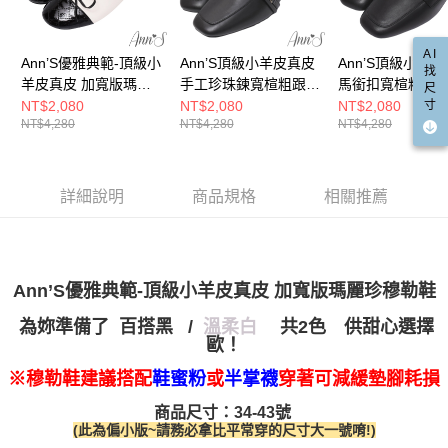
宅配
「AFTEE先享後付」，若未經同意申辦者引起之損失，本公司不負相關責
任。
每筆NT$100，滿NT$999(含以上)免運費
４．使用「AFTEE先享後付」時，將依據個別帳號之用戶狀況，依本公司即
AI
Ann’S優雅典範-頂級小
Ann’S頂級小羊皮真皮
Ann’S頂級小羊
時審查核予不同之上限額度；若仍有額度不足之情形，本公司將視審查結果
國家/地區配送(非順豐配送，勿填寫順豐智能櫃地址)
查看運費
找
羊皮真皮 加寬版瑪麗
請求用戶進行身份認證。
手工珍珠鍊寬楦粗跟穆
馬銜扣寬楦粗跟
尺
５．嚴禁一人註冊多個帳號或使用他人資訊註冊。若發現惡意使用之情形，
珍穆勒鞋1cm-白 (版型
勒鞋3.5cm-黑
3.5cm-黑
寸
NT$2,080
NT$2,080
NT$2,080
國家/地區配送(限中國大陸地區)
查看運費
恩沛科技股份有限公司將有權停止該用戶之使用額度並採取法律行動。
NT$4,280
NT$4,280
NT$4,280
偏小)
詳細說明
商品規格
相關推薦
Ann’S優雅典範-頂級小羊皮真皮 加寬版瑪麗珍穆勒鞋
/
共2色 供甜心選擇
為妳準備了 百搭黑
溫柔白
歐！
※穆勒鞋建議搭配
鞋蜜粉
或
半掌襪
穿著可減緩墊腳耗損
商品尺寸：34-43號
(此為偏小版~請務必拿比平常穿的尺寸大一號唷!)