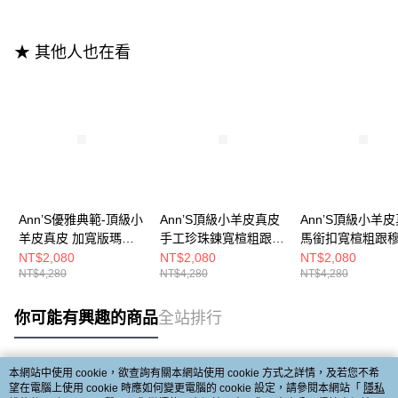
★ 其他人也在看
Ann’S優雅典範-頂級小
Ann’S頂級小羊皮真皮
Ann’S頂級小羊
羊皮真皮 加寬版瑪麗
手工珍珠鍊寬楦粗跟穆
馬銜扣寬楦粗跟
珍穆勒鞋1cm-白 (版型
勒鞋3.5cm-黑
3.5cm-黑
NT$2,080
NT$2,080
NT$2,080
NT$4,280
NT$4,280
NT$4,280
偏小)
你可能有興趣的商品
全站排行
本網站中使用 cookie，欲查詢有關本網站使用 cookie 方式之詳情，及若您不希
熱門標籤
望在電腦上使用 cookie 時應如何變更電腦的 cookie 設定，請參閱本網站「
隱私