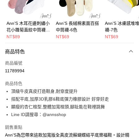
華南商業銀行
彰化商業銀行
合作金庫商業銀行
第一商業銀行
購物金
上海商業儲蓄銀行
台北富邦商業銀行
華南商業銀行
彰化商業銀行
國泰世華商業銀行
兆豐國際商業銀行
超商取貨付款
上海商業儲蓄銀行
台北富邦商業銀行
臺灣中小企業銀行
台中商業銀行
國泰世華商業銀行
兆豐國際商業銀行
Ann’S 木耳花邊刺繡小
Ann’S 長絨棉素面百搭
Ann’S 冰膚感堆
匯豐（台灣）商業銀行
華泰商業銀行
LINE Pay
臺灣中小企業銀行
台中商業銀行
花小雛菊直紋中筒襪-4
中筒襪-6色
襪-7色
聯邦商業銀行
遠東國際商業銀行
匯豐（台灣）商業銀行
華泰商業銀行
色
NT$89
NT$69
NT$69
Apple Pay
元大商業銀行
永豐商業銀行
聯邦商業銀行
遠東國際商業銀行
玉山商業銀行
星展（台灣）商業銀行
元大商業銀行
永豐商業銀行
街口支付
商品特色
台新國際商業銀行
中國信託商業銀行
玉山商業銀行
星展（台灣）商業銀行
台灣樂天信用卡公司
台新國際商業銀行
中國信託商業銀行
悠遊付
商品編號
台灣樂天信用卡公司
11789994
Google Pay
商品特色
全支付
頂級牛皮真皮打造鞋身,耐穿度提升
大哥付你分期
搭配平底,加厚3D乳膠&鞋底彈力橡膠設計 好穿好走
相關說明
顯瘦的杏仁楦型,整體加寬楦頭,腳趾能在鞋裡跳舞
【大哥付你分期使用說明】
Line ID請搜尋：@annsshop
AFTEE先享後付
1.本服務由台灣大哥大提供，台灣大哥大用戶可立即使用無須另外申請。
2.付款方式選擇「大哥付你分期」，訂單成立後會自動跳轉到大哥付的交易
相關說明
銷售重點
流程，驗證手機門號後，選擇欲分期的期數、繳款截止日，確認付款後即完
【關於「AFTEE先享後付」】
成交易。
Ann'S為您帶來這款加寬版全真皮流蘇蝴蝶結平底樂福鞋。設計精
ATM付款
AFTEE先享後付是「在收到商品之後才付款」的支付方式。 讓您購物簡單