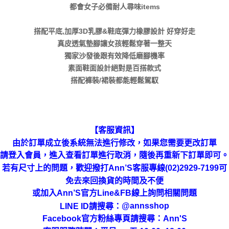
都會女子必備耐人尋味items
搭配平底,加厚3D乳膠&鞋底彈力橡膠設計 好穿好走
真皮透氣墊腳讓女孩輕鬆穿著一整天
獨家沙發後跟有效降低磨腳機率
素面鞋面設計絕對是百搭款式
搭配褲裝/裙裝都能輕鬆駕馭
【客服資訊】
由於訂單成立後系統無法進行修改，如果您需要更改訂單
請登入會員，進入查看訂單進行取消，隨後再重新下訂單即可。
若有尺寸上的問題，歡迎撥打Ann’S客服專線(02)2929-7199可
免去來回換貨的時間及不便
或加入Ann’S官方Line&FB線上詢問相關問題
LINE ID請搜尋
：
@annsshop
Facebook官方粉絲專頁請搜尋：Ann'S