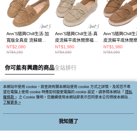
Ann’S隨興Chill生活-加
Ann’S隨興Chill生活-真
Ann’S隨興Chill
寬版全真皮 流蘇蝴蝶
皮流蘇平底休閒樂福鞋
皮流蘇平底休閒
結平底樂福鞋1cm-棕
1cm-杏
1cm-棕
NT$2,080
NT$1,980
NT$1,980
NT$4,280
NT$4,080
NT$4,080
(版型偏小)
你可能有興趣的商品
全站排行
本網站中使用 cookie，欲查詢有關本網站使用 cookie 方式之詳情，及若您不希
熱門標籤
望在電腦上使用 cookie 時應如何變更電腦的 cookie 設定，請參閱本網站「
隱私
權條款
」之 Cookie 聲明。您繼續使用本網站即表示您同意本公司得按本網站使
用條款之 Cookie 聲明使用 cookie。
了解更多 >
我知道了