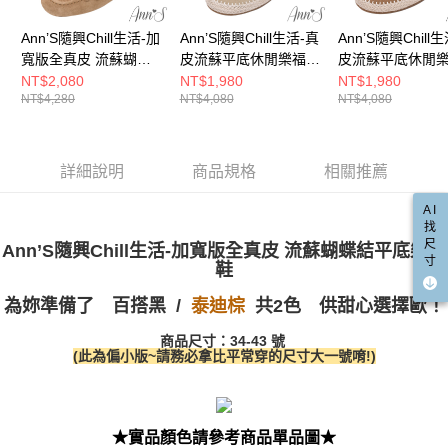
宅配
「AFTEE先享後付」，若未經同意申辦者引起之損失，本公司不負相關責
任。
每筆NT$100，滿NT$999(含以上)免運費
Ann’S隨興Chill生活-加
Ann’S隨興Chill生活-真
Ann’S隨興Chill
４．使用「AFTEE先享後付」時，將依據個別帳號之用戶狀況，依本公司即
寬版全真皮 流蘇蝴蝶
皮流蘇平底休閒樂福鞋
皮流蘇平底休閒
時審查核予不同之上限額度；若仍有額度不足之情形，本公司將視審查結果
國家/地區配送(非順豐配送，勿填寫順豐智能櫃地址)
查看運費
結平底樂福鞋1cm-棕
1cm-杏
1cm-棕
NT$2,080
NT$1,980
NT$1,980
請求用戶進行身份認證。
NT$4,280
NT$4,080
NT$4,080
(版型偏小)
５．嚴禁一人註冊多個帳號或使用他人資訊註冊。若發現惡意使用之情形，
國家/地區配送(限中國大陸地區)
查看運費
恩沛科技股份有限公司將有權停止該用戶之使用額度並採取法律行動。
詳細說明
商品規格
相關推薦
AI
找
尺
Ann’S隨興Chill生活-加寬版全真皮 流蘇蝴蝶結平底樂福
寸
鞋
為妳準備了
百搭黑 /
共2色 供甜心選擇歐！
泰迪棕
商品尺寸：34-43 號
(此為偏小版~請務必拿比平常穿的尺寸大一號唷!)
★實品顏色請參考商品單品圖★