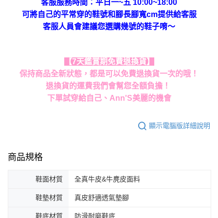
客服服務時間：平日一~五 10:00~18:00
可將自己的平常穿的鞋號和腳長腳寬cm提供給客服
客服人員會建議您選購幾號的鞋子唷～
【7天鑑賞期免費退換貨】
保持商品全新狀態，都是可以免費退換貨一次的哦！
退換貨的運費我們會幫您全額負擔！
下單試穿給自己、Ann'S美麗的機會
顯示電腦版詳細說明
商品規格
鞋面材質
全真牛皮&牛麂皮面料
鞋墊材質
真皮舒適透氣墊腳
鞋底材質
防滑耐磨鞋底