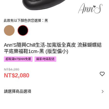
此款有以下顏色供您選擇：黑
Ann’S隨興Chill生活-加寬版全真皮 流蘇蝴蝶結
平底樂福鞋1cm-黑 (版型偏小)
超取滿NT$999免運
國家/地區配送
NT$4,280
NT$2,080
請選擇商品選項