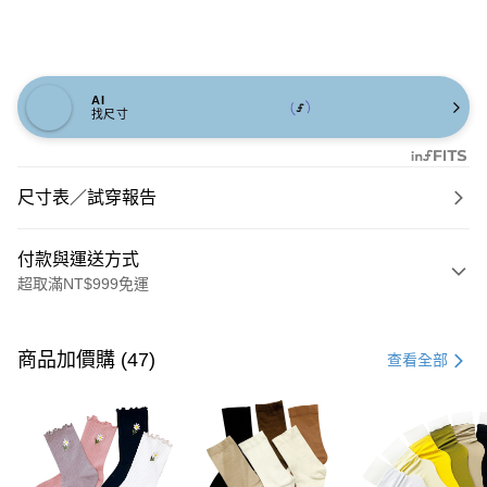
AI
找尺寸
尺寸表／試穿報告
付款與運送方式
超取滿NT$999免運
付款方式
信用卡一次付款
商品加價購 (47)
查看全部
信用卡分期付款
3 期 0 利率 每期
NT$693
21家銀行
6 期 0 利率 每期
NT$346
21家銀行
合作金庫商業銀行
第一商業銀行