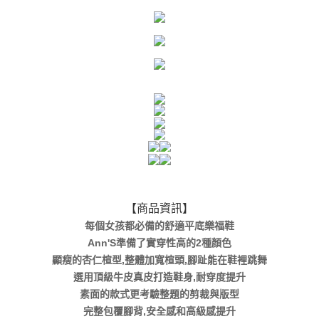
【商品資訊】
每個女孩都必備的舒適平底樂福鞋
Ann'S準備了實穿性高的2種顏色
顯瘦的杏仁楦型,整體加寬楦頭,腳趾能在鞋裡跳舞
選用頂級牛皮真皮打造鞋身,耐穿度提升
素面的款式更考驗整題的剪裁與版型
完整包覆腳背,安全感和高級感提升