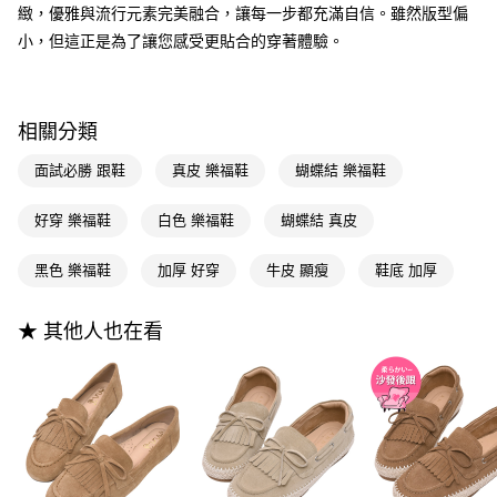
3.實際核准額度、可分期數及費用金額請依後續交易確認頁面所載為準。
便利好安心！
緻，優雅與流行元素完美融合，讓每一步都充滿自信。雖然版型偏
4.訂單成立30分鐘內，如未前往確認交易或遇審核未通過，訂單將自動取
１．簡單：不需註冊會員、不需綁卡、不需儲值。
小，但這正是為了讓您感受更貼合的穿著體驗。
運送方式
消。如遇「轉專審核」未通過狀況，表示未達大哥付你分期系統評分，恕無
２．便利：只要手機號碼，簡訊認證，即可結帳。
法說明評估內容。
３．安心：先確認商品／服務後，再付款。
全家付款取貨
【繳款方式說明】
1.分期款項不併入電信帳單，「大哥付你分期」於每月結算日後寄送繳費提
每筆NT$100，滿NT$999(含以上)免運費
【「AFTEE先享後付」結帳流程】
醒簡訊。
相關分類
１．於結帳方式選擇「AFTEE先享後付」後，將跳轉至「AFTEE先享後付」
2.透過簡訊連結打開帳單後，可選擇「超商條碼／台灣大直營門市／銀行轉
付款後全家取貨
結帳頁面，進行簡訊認證並確認金額後，即可完成結帳。
帳／街口支付／iPASS MONEY」等通路繳費。
面試必勝 跟鞋
真皮 樂福鞋
蝴蝶結 樂福鞋
２．訂單成立數日內，您將收到繳費通知簡訊。
每筆NT$100，滿NT$999(含以上)免運費
３．收到繳費通知簡訊後14天內，點擊此簡訊中的連結，可透過四大超商／
【注意事項】
ATM／網路銀行／等多元方式進行付款，方視為交易完成。
萊爾富付款取貨
好穿 樂福鞋
白色 樂福鞋
蝴蝶結 真皮
1.本服務係由「台灣大哥大股份有限公司」（以下簡稱本公司）所提供，讓
※ 請注意：結帳手續完成當下不需立刻繳費，但若您需要取消訂單，請聯絡
用戶於交易時，得透過本服務購買商品或服務，並由商店將買賣／分期付款
每筆NT$100，滿NT$999(含以上)免運費
購買商品的店家。未經商家同意取消之訂單仍視為有效，需透過AFTEE先享
買賣價金債權讓與本公司後，依約使用本公司帳單繳交帳款。
黑色 樂福鞋
加厚 好穿
牛皮 顯瘦
鞋底 加厚
後付繳納相關費用。
2.基於同意付款使用「大哥付你分期」之契約關係目的，商店將以您的個人
付款後萊爾富取貨
※ 交易是否成功請以「AFTEE先享後付 」之結帳頁面顯示為準，若有關於
資料（包含姓名、電話或地址）提供予台灣大哥大進項蒐集、處理及利用，
是否繳費成功／繳費後需取消欲退款等相關疑問，請聯繫「AFTEE先享後付
每筆NT$100，滿NT$999(含以上)免運費
由本公司與您本人進行分期帳單所需資料之確認、核對及更正。
★ 其他人也在看
客戶支援中心」
https://netprotections.freshdesk.com/support/home
3.完整用戶服務條款，請詳閱以下連結：
https://oppay.tw/userRule
7-11付款取貨
【注意事項】
１．透過由恩沛科技股份有限公司提供之「AFTEE先享後付」服務完成之交
每筆NT$100，滿NT$999(含以上)免運費
易，需依本服務之必要範圍內提供個人資料，並將交易相關給付款項請求債
權轉讓予恩沛科技股份有限公司。
付款後7-11取貨
２．關於個人資料處理事宜，請瀏覽以下網址：
每筆NT$100，滿NT$999(含以上)免運費
https://aftee.tw/terms/#terms3
３．未成年的使用者請事先徵得法定代理人或監護人之同意方可使用