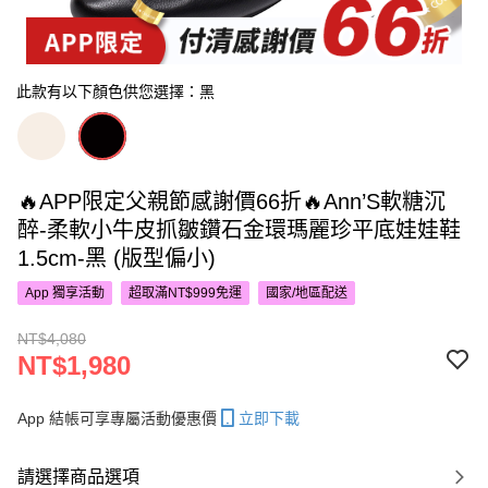
此款有以下顏色供您選擇：黑
🔥APP限定父親節感謝價66折🔥Ann’S軟糖沉
醉-柔軟小牛皮抓皺鑽石金環瑪麗珍平底娃娃鞋
1.5cm-黑 (版型偏小)
App 獨享活動
超取滿NT$999免運
國家/地區配送
NT$4,080
NT$1,980
App 結帳可享專屬活動優惠價
立即下載
請選擇商品選項