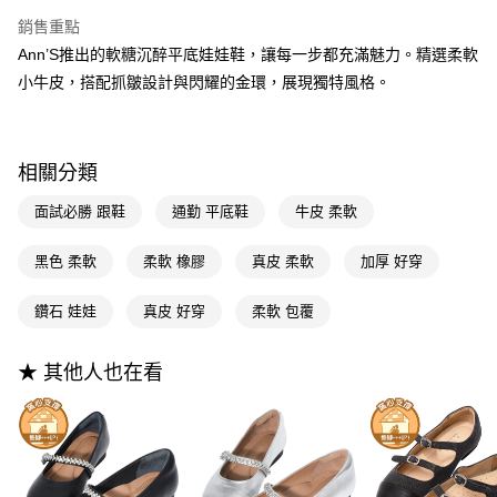
2.付款方式選擇「大哥付你分期」，訂單成立後會自動跳轉到大哥付的交易
相關說明
銷售重點
流程，驗證手機門號後，選擇欲分期的期數、繳款截止日，確認付款後即完
【關於「AFTEE先享後付」】
成交易。
Ann’S推出的軟糖沉醉平底娃娃鞋，讓每一步都充滿魅力。精選柔軟
ATM付款
AFTEE先享後付是「在收到商品之後才付款」的支付方式。 讓您購物簡單
3.實際核准額度、可分期數及費用金額請依後續交易確認頁面所載為準。
便利好安心！
小牛皮，搭配抓皺設計與閃耀的金環，展現獨特風格。
4.訂單成立30分鐘內，如未前往確認交易或遇審核未通過，訂單將自動取
１．簡單：不需註冊會員、不需綁卡、不需儲值。
運送方式
消。如遇「轉專審核」未通過狀況，表示未達大哥付你分期系統評分，恕無
２．便利：只要手機號碼，簡訊認證，即可結帳。
法說明評估內容。
３．安心：先確認商品／服務後，再付款。
全家付款取貨
【繳款方式說明】
相關分類
1.分期款項不併入電信帳單，「大哥付你分期」於每月結算日後寄送繳費提
每筆NT$100，滿NT$999(含以上)免運費
【「AFTEE先享後付」結帳流程】
醒簡訊。
１．於結帳方式選擇「AFTEE先享後付」後，將跳轉至「AFTEE先享後付」
2.透過簡訊連結打開帳單後，可選擇「超商條碼／台灣大直營門市／銀行轉
面試必勝 跟鞋
通勤 平底鞋
牛皮 柔軟
付款後全家取貨
結帳頁面，進行簡訊認證並確認金額後，即可完成結帳。
帳／街口支付／iPASS MONEY」等通路繳費。
２．訂單成立數日內，您將收到繳費通知簡訊。
每筆NT$100，滿NT$999(含以上)免運費
３．收到繳費通知簡訊後14天內，點擊此簡訊中的連結，可透過四大超商／
黑色 柔軟
柔軟 橡膠
真皮 柔軟
加厚 好穿
【注意事項】
ATM／網路銀行／等多元方式進行付款，方視為交易完成。
萊爾富付款取貨
1.本服務係由「台灣大哥大股份有限公司」（以下簡稱本公司）所提供，讓
※ 請注意：結帳手續完成當下不需立刻繳費，但若您需要取消訂單，請聯絡
用戶於交易時，得透過本服務購買商品或服務，並由商店將買賣／分期付款
鑽石 娃娃
真皮 好穿
柔軟 包覆
每筆NT$100，滿NT$999(含以上)免運費
購買商品的店家。未經商家同意取消之訂單仍視為有效，需透過AFTEE先享
買賣價金債權讓與本公司後，依約使用本公司帳單繳交帳款。
後付繳納相關費用。
2.基於同意付款使用「大哥付你分期」之契約關係目的，商店將以您的個人
付款後萊爾富取貨
※ 交易是否成功請以「AFTEE先享後付 」之結帳頁面顯示為準，若有關於
★ 其他人也在看
資料（包含姓名、電話或地址）提供予台灣大哥大進項蒐集、處理及利用，
是否繳費成功／繳費後需取消欲退款等相關疑問，請聯繫「AFTEE先享後付
每筆NT$100，滿NT$999(含以上)免運費
由本公司與您本人進行分期帳單所需資料之確認、核對及更正。
客戶支援中心」
https://netprotections.freshdesk.com/support/home
3.完整用戶服務條款，請詳閱以下連結：
https://oppay.tw/userRule
7-11付款取貨
【注意事項】
１．透過由恩沛科技股份有限公司提供之「AFTEE先享後付」服務完成之交
每筆NT$100，滿NT$999(含以上)免運費
易，需依本服務之必要範圍內提供個人資料，並將交易相關給付款項請求債