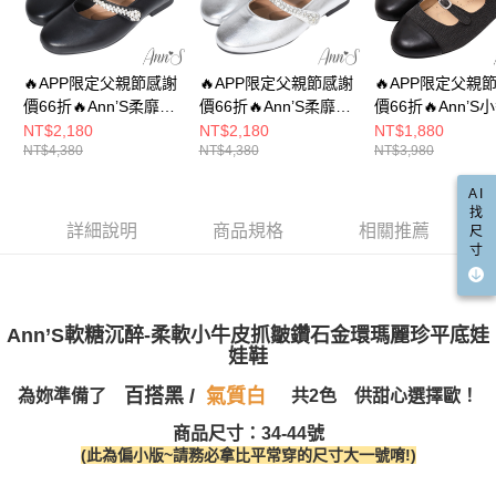
權轉讓予恩沛科技股份有限公司。
付款後7-11取貨
２．關於個人資料處理事宜，請瀏覽以下網址：
每筆NT$100，滿NT$999(含以上)免運費
https://aftee.tw/terms/#terms3
３．未成年的使用者請事先徵得法定代理人或監護人之同意方可使用
宅配
「AFTEE先享後付」，若未經同意申辦者引起之損失，本公司不負相關責
🔥APP限定父親節感謝
🔥APP限定父親節感謝
🔥APP限定父親
任。
每筆NT$100，滿NT$999(含以上)免運費
價66折🔥Ann’S柔靡千
價66折🔥Ann’S柔靡千
價66折🔥Ann’S
４．使用「AFTEE先享後付」時，將依據個別帳號之用戶狀況，依本公司即
金-小羊皮真皮腳背鑽
金-小羊皮真皮腳背鑽
牛仔單寧鑽石釦
NT$2,180
NT$2,180
NT$1,880
時審查核予不同之上限額度；若仍有額度不足之情形，本公司將視審查結果
國家/地區配送(非順豐配送，勿填寫順豐智能櫃地址)
查看運費
NT$4,380
NT$4,380
NT$3,980
鍊瑪莉珍平底娃娃鞋
鍊瑪莉珍平底娃娃鞋
莉珍圓頭平底娃娃
請求用戶進行身份認證。
1.5cm-黑
1.5cm-銀
黑
５．嚴禁一人註冊多個帳號或使用他人資訊註冊。若發現惡意使用之情形，
國家/地區配送(限中國大陸地區)
查看運費
AI
恩沛科技股份有限公司將有權停止該用戶之使用額度並採取法律行動。
找
詳細說明
商品規格
相關推薦
尺
寸
Ann’S軟糖沉醉-柔軟小牛皮抓皺鑽石金環瑪麗珍平底娃
娃鞋
百搭黑 /
氣質白
為妳準備了
共2色 供甜心選擇歐！
商品尺寸：34-44號
(此為偏小版~請務必拿比平常穿的尺寸大一號唷!)