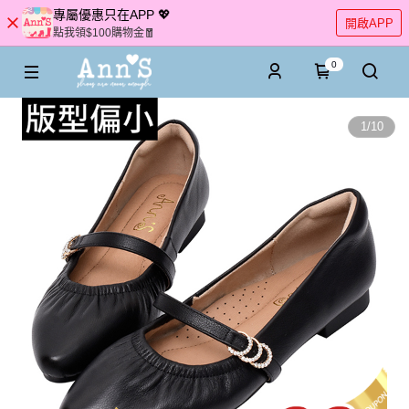
專屬優惠只在APP 💖
開啟APP
點我領$100購物金🧧
0
1
/
10