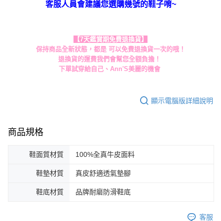
客服人員會建議您選購幾號的鞋子唷~
【7天鑑賞期免費退換貨】
保持商品全新狀態，都是 可以免費退換貨一次的哦！
退換貨的運費我們會幫您全額負擔！
下單試穿給自己、Ann'S美麗的機會
顯示電腦版詳細說明
商品規格
鞋面質材質
100%全真牛皮面料
鞋墊材質
真皮舒適透氣墊腳
鞋底材質
品牌耐磨防滑鞋底
客服