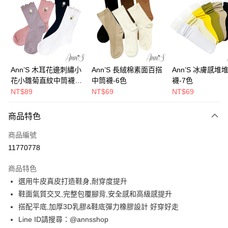
3 期 0 利率 每期
NT$660
21家銀行
6 期 0 利率 每期
NT$330
21家銀行
合作金庫商業銀行
第一商業銀行
華南商業銀行
彰化商業銀行
合作金庫商業銀行
第一商業銀行
購物金
上海商業儲蓄銀行
台北富邦商業銀行
華南商業銀行
彰化商業銀行
國泰世華商業銀行
兆豐國際商業銀行
超商取貨付款
上海商業儲蓄銀行
台北富邦商業銀行
臺灣中小企業銀行
台中商業銀行
國泰世華商業銀行
兆豐國際商業銀行
Ann’S 木耳花邊刺繡小
Ann’S 長絨棉素面百搭
Ann’S 冰膚感堆
匯豐（台灣）商業銀行
華泰商業銀行
LINE Pay
臺灣中小企業銀行
台中商業銀行
花小雛菊直紋中筒襪-4
中筒襪-6色
襪-7色
聯邦商業銀行
遠東國際商業銀行
匯豐（台灣）商業銀行
華泰商業銀行
色
NT$89
NT$69
NT$69
Apple Pay
元大商業銀行
永豐商業銀行
聯邦商業銀行
遠東國際商業銀行
玉山商業銀行
星展（台灣）商業銀行
元大商業銀行
永豐商業銀行
街口支付
商品特色
台新國際商業銀行
中國信託商業銀行
玉山商業銀行
星展（台灣）商業銀行
台灣樂天信用卡公司
台新國際商業銀行
中國信託商業銀行
悠遊付
商品編號
台灣樂天信用卡公司
11770778
Google Pay
商品特色
全支付
選用牛皮真皮打造鞋身,耐穿度提升
大哥付你分期
鞋面氣質交叉,完整包覆腳背,安全感和高級感提升
相關說明
搭配平底,加厚3D乳膠&鞋底彈力橡膠設計 好穿好走
【大哥付你分期使用說明】
Line ID請搜尋：@annsshop
AFTEE先享後付
1.本服務由台灣大哥大提供，台灣大哥大用戶可立即使用無須另外申請。