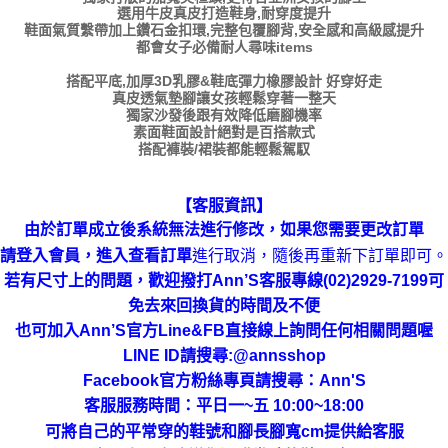
選用牛皮真皮打造鞋身,耐穿度提升
鞋面氣質繫帶加上鑽石金扣環,完整包覆腳背,安全感和高級感提升
都會女子必備耐人尋味items
搭配平底,加厚3D乳膠&鞋底彈力橡膠設計 好穿好走
真皮透氣墊腳讓女孩輕鬆穿著一整天
獨家沙發後跟有效降低磨腳機率
素面鞋面設計絕對是百搭款式
搭配褲裝/裙裝都能輕鬆駕馭
【客服資訊】
由於訂單成立後系統無法進行修改，如果您需要更改訂單
進行取消，隨後再重新下訂單即可。
請登入會員，進入查看訂單
若有尺寸上的問題，歡迎撥打Ann’S客服專線(02)2929-7199可
免去來回換貨的時間及不便
也可加入Ann’S官方Line&FB直接線上詢問任何相關問題喔
LINE ID請搜尋:@annsshop
Facebook官方粉絲專頁請搜尋：Ann'S
客服服務時間：平日一~五 10:00~18:00
可將自己的平常穿的鞋號和腳長腳寬cm提供給客服