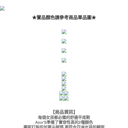
★實品顏色請參考商品單品圖★
【商品資訊】
每個女孩都必備的舒適平底鞋
Ann'S準備了實穿性高的2種顏色
獨家打版的加寬尖楦頭,更符合亞洲女孩的腳型