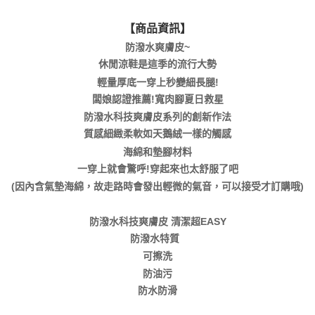
【商品資訊】
防潑水爽膚皮~
休閒涼鞋是這季的流行大勢
輕量厚底一穿上秒變細長腿!
闆娘認證推薦!寬肉腳夏日救星
防潑水科技爽膚皮系列的創新作法
質感細緻柔軟如天鵝絨一樣的觸感
海綿和墊腳材料
一穿上就會驚呼!穿起來也太舒服了吧
(因內含氣墊海綿，故走路時會發出輕微的氣音，可以接受才訂購哦)
防潑水科技爽膚皮 清潔超EASY
防潑水特質
可擦洗
防油污
防水防滑