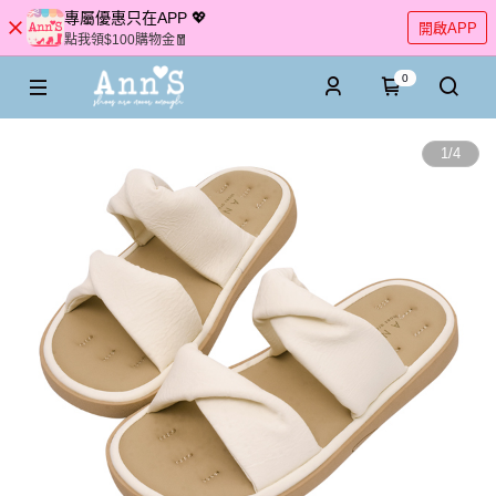
專屬優惠只在APP 💖
開啟APP
點我領$100購物金🧧
0
1
/
4