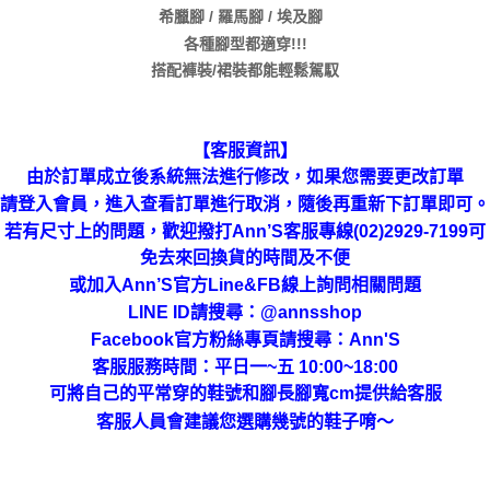
希臘腳 / 羅馬腳 / 埃及腳
各種腳型都適穿!!!
搭配褲裝/裙裝都能輕鬆駕馭
【客服資訊】
由於訂單成立後系統無法進行修改，如果您需要更改訂單
請登入會員，進入查看訂單進行取消，隨後再重新下訂單即可。
若有尺寸上的問題，歡迎撥打Ann’S客服專線(02)2929-7199可
免去來回換貨的時間及不便
或加入Ann’S官方Line&FB線上詢問相關問題
LINE ID請搜尋
：
@annsshop
Facebook官方粉絲專頁請搜尋：Ann'S
客服服務時間：平日一~五 10:00~18:00
可將自己的平常穿的鞋號和腳長腳寬cm提供給客服
客服人員會建議您選購幾號的鞋子唷～