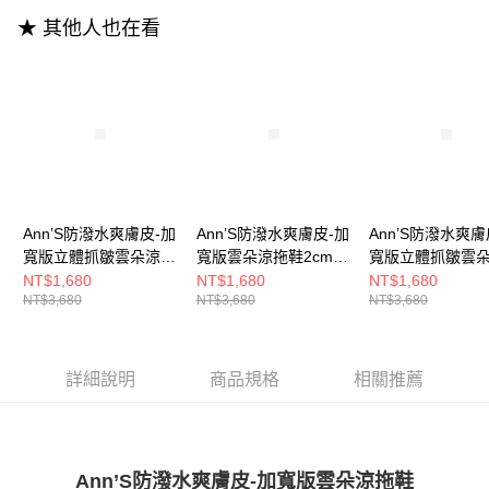
3.實際核准額度、可分期數及費用金額請依後續交易確認頁面所載為準。
便利好安心！
4.訂單成立30分鐘內，如未前往確認交易或遇審核未通過，訂單將自動取
★ 其他人也在看
１．簡單：不需註冊會員、不需綁卡、不需儲值。
運送方式
消。如遇「轉專審核」未通過狀況，表示未達大哥付你分期系統評分，恕無
２．便利：只要手機號碼，簡訊認證，即可結帳。
法說明評估內容。
３．安心：先確認商品／服務後，再付款。
全家付款取貨
【繳款方式說明】
1.分期款項不併入電信帳單，「大哥付你分期」於每月結算日後寄送繳費提
每筆NT$100，滿NT$999(含以上)免運費
【「AFTEE先享後付」結帳流程】
醒簡訊。
１．於結帳方式選擇「AFTEE先享後付」後，將跳轉至「AFTEE先享後付」
2.透過簡訊連結打開帳單後，可選擇「超商條碼／台灣大直營門市／銀行轉
付款後全家取貨
結帳頁面，進行簡訊認證並確認金額後，即可完成結帳。
帳／街口支付／iPASS MONEY」等通路繳費。
２．訂單成立數日內，您將收到繳費通知簡訊。
每筆NT$100，滿NT$999(含以上)免運費
３．收到繳費通知簡訊後14天內，點擊此簡訊中的連結，可透過四大超商／
【注意事項】
ATM／網路銀行／等多元方式進行付款，方視為交易完成。
萊爾富付款取貨
1.本服務係由「台灣大哥大股份有限公司」（以下簡稱本公司）所提供，讓
※ 請注意：結帳手續完成當下不需立刻繳費，但若您需要取消訂單，請聯絡
Ann’S防潑水爽膚皮-加
Ann’S防潑水爽膚皮-加
Ann’S防潑水爽膚
用戶於交易時，得透過本服務購買商品或服務，並由商店將買賣／分期付款
每筆NT$100，滿NT$999(含以上)免運費
購買商品的店家。未經商家同意取消之訂單仍視為有效，需透過AFTEE先享
寬版立體抓皺雲朵涼拖
寬版雲朵涼拖鞋2cm-
寬版立體抓皺雲
買賣價金債權讓與本公司後，依約使用本公司帳單繳交帳款。
後付繳納相關費用。
2.基於同意付款使用「大哥付你分期」之契約關係目的，商店將以您的個人
鞋2cm-米白
黑
鞋2cm-銀
NT$1,680
NT$1,680
NT$1,680
付款後萊爾富取貨
※ 交易是否成功請以「AFTEE先享後付 」之結帳頁面顯示為準，若有關於
資料（包含姓名、電話或地址）提供予台灣大哥大進項蒐集、處理及利用，
NT$3,680
NT$3,680
NT$3,680
是否繳費成功／繳費後需取消欲退款等相關疑問，請聯繫「AFTEE先享後付
每筆NT$100，滿NT$999(含以上)免運費
由本公司與您本人進行分期帳單所需資料之確認、核對及更正。
客戶支援中心」
https://netprotections.freshdesk.com/support/home
3.完整用戶服務條款，請詳閱以下連結：
https://oppay.tw/userRule
7-11付款取貨
【注意事項】
詳細說明
商品規格
相關推薦
１．透過由恩沛科技股份有限公司提供之「AFTEE先享後付」服務完成之交
每筆NT$100，滿NT$999(含以上)免運費
易，需依本服務之必要範圍內提供個人資料，並將交易相關給付款項請求債
權轉讓予恩沛科技股份有限公司。
付款後7-11取貨
２．關於個人資料處理事宜，請瀏覽以下網址：
每筆NT$100，滿NT$999(含以上)免運費
https://aftee.tw/terms/#terms3
Ann’S防潑水爽膚皮-加寬版雲朵涼拖鞋
３．未成年的使用者請事先徵得法定代理人或監護人之同意方可使用