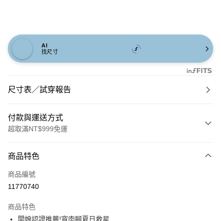
AI
找尺寸
尺寸表／試穿報告
付款與運送方式
超取滿NT$999免運
付款方式
商品特色
信用卡一次付款
商品編號
信用卡分期付款
11770740
3 期 0 利率 每期
NT$560
21家銀行
商品特色
6 期 0 利率 每期
NT$280
21家銀行
合作金庫商業銀行
第一商業銀行
闆娘認證推薦!寬肉腳夏日救星