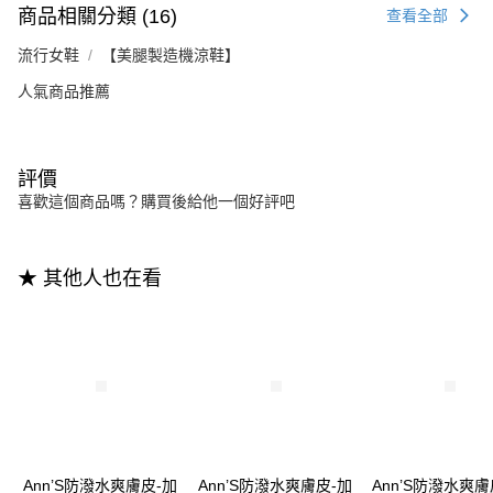
商品相關分類 (16)
查看全部
流行女鞋
【美腿製造機涼鞋】
人氣商品推薦
評價
喜歡這個商品嗎？購買後給他一個好評吧
★ 其他人也在看
Ann’S防潑水爽膚皮-加
Ann’S防潑水爽膚皮-加
Ann’S防潑水爽膚