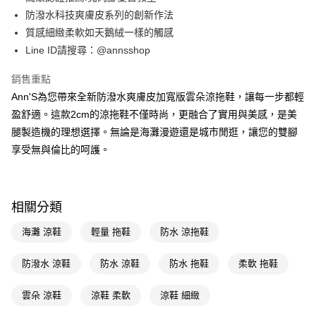
華南商業銀行
彰化商業銀行
合作金庫商業銀行
第一商業銀行
購物金
防潑水科技爽膚皮系列的創新作法
上海商業儲蓄銀行
台北富邦商業銀行
華南商業銀行
彰化商業銀行
國泰世華商業銀行
兆豐國際商業銀行
質感細緻柔軟如天鵝絨一樣的觸感
超商取貨付款
上海商業儲蓄銀行
台北富邦商業銀行
臺灣中小企業銀行
台中商業銀行
Line ID請搜尋：@annsshop
國泰世華商業銀行
兆豐國際商業銀行
匯豐（台灣）商業銀行
華泰商業銀行
LINE Pay
臺灣中小企業銀行
台中商業銀行
聯邦商業銀行
遠東國際商業銀行
銷售重點
匯豐（台灣）商業銀行
華泰商業銀行
Apple Pay
元大商業銀行
永豐商業銀行
Ann'S為您帶來全新防潑水爽膚皮加寬版雲朵涼拖鞋，讓每一步都輕
聯邦商業銀行
遠東國際商業銀行
玉山商業銀行
星展（台灣）商業銀行
元大商業銀行
永豐商業銀行
盈舒適。這款2cm的涼拖鞋不僅時尚，更融合了實用與美感，是美
街口支付
台新國際商業銀行
中國信託商業銀行
玉山商業銀行
星展（台灣）商業銀行
腿製造機的理想選擇。無論是海灘漫遊還是城市閒逛，讓您的雙腳
台灣樂天信用卡公司
台新國際商業銀行
中國信託商業銀行
悠遊付
享受無與倫比的呵護。
台灣樂天信用卡公司
Google Pay
全支付
相關分類
大哥付你分期
海灘 涼鞋
輕量 拖鞋
防水 涼拖鞋
相關說明
【大哥付你分期使用說明】
AFTEE先享後付
防潑水 涼鞋
防水 涼鞋
防水 拖鞋
柔軟 拖鞋
1.本服務由台灣大哥大提供，台灣大哥大用戶可立即使用無須另外申請。
2.付款方式選擇「大哥付你分期」，訂單成立後會自動跳轉到大哥付的交易
相關說明
流程，驗證手機門號後，選擇欲分期的期數、繳款截止日，確認付款後即完
雲朵 涼鞋
涼鞋 柔軟
涼鞋 細緻
【關於「AFTEE先享後付」】
成交易。
ATM付款
AFTEE先享後付是「在收到商品之後才付款」的支付方式。 讓您購物簡單