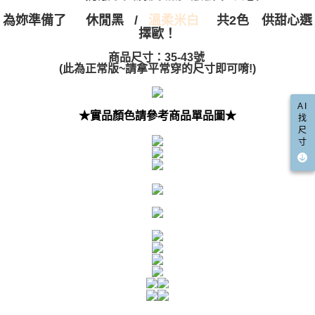
宅配
「AFTEE先享後付」，若未經同意申辦者引起之損失，本公司不負相關責
為妳準備了
/
共2色 供甜心選
休閒黑
溫柔米白
任。
每筆NT$100，滿NT$999(含以上)免運費
擇歐！
４．使用「AFTEE先享後付」時，將依據個別帳號之用戶狀況，依本公司即
時審查核予不同之上限額度；若仍有額度不足之情形，本公司將視審查結果
國家/地區配送(非順豐配送，勿填寫順豐智能櫃地址)
查看運費
商品尺寸：35-43號
請求用戶進行身份認證。
(此為正常版~請拿平常穿的尺寸即可唷!)
５．嚴禁一人註冊多個帳號或使用他人資訊註冊。若發現惡意使用之情形，
國家/地區配送(限中國大陸地區)
查看運費
恩沛科技股份有限公司將有權停止該用戶之使用額度並採取法律行動。
AI
★實品顏色請參考商品單品圖★
找
尺
寸