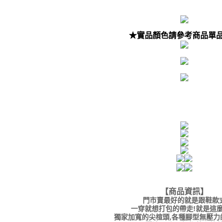
★實品顏色請參考商品單
【商品資訊】
門市賣最好的就是跟鞋款
一穿就想打包的帶走!就是這
獨家加寬的尖楦頭,各種腳型無壓力