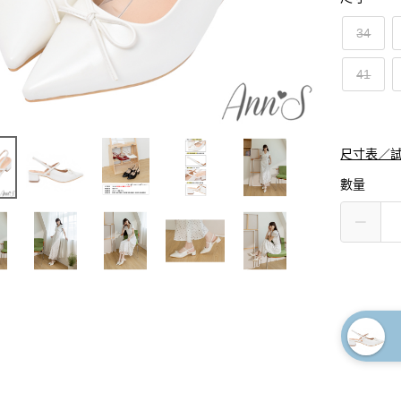
34
41
尺寸表／
數量