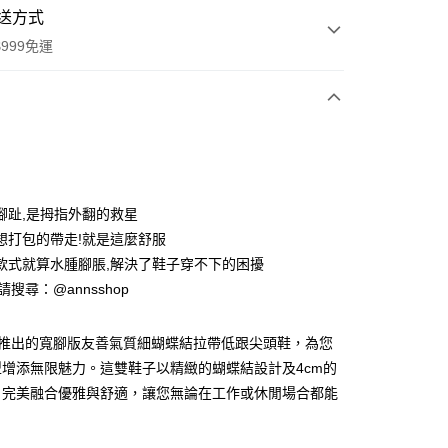
送方式
999免運
次付款
期付款
0 利率 每期
NT$593
21家銀行
腳趾,是拇指外翻的救星
0 利率 每期
NT$296
21家銀行
庫商業銀行
第一商業銀行
想打包的帶走!就是這麼舒服
業銀行
彰化商業銀行
款式就算水腫腳脹,解決了鞋子穿不下的困擾
庫商業銀行
第一商業銀行
業儲蓄銀行
台北富邦商業銀行
業銀行
彰化商業銀行
ID請搜尋：@annsshop
華商業銀行
兆豐國際商業銀行
付款
業儲蓄銀行
台北富邦商業銀行
小企業銀行
台中商業銀行
華商業銀行
兆豐國際商業銀行
台灣）商業銀行
華泰商業銀行
全新推出的寬腳版友善氣質細蝴蝶結拉帶低跟尖頭鞋，為您
小企業銀行
台中商業銀行
業銀行
遠東國際商業銀行
增添無限魅力。這雙鞋子以精緻的蝴蝶結設計及4cm的
台灣）商業銀行
華泰商業銀行
業銀行
永豐商業銀行
業銀行
遠東國際商業銀行
，完美融合優雅與舒適，讓您無論在工作或休閒場合都能
業銀行
星展（台灣）商業銀行
業銀行
永豐商業銀行
。
際商業銀行
中國信託商業銀行
業銀行
星展（台灣）商業銀行
天信用卡公司