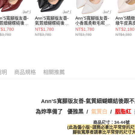
1.本服務
※ 請注意
萊爾富付
用戶於交
選腳型
絡購買商品
款買賣價
先享後付
每筆NT$1
選機能
2.基於同
※ 交易是
nn’S寬腳版友善-
Ann’S寬腳版友善-
Ann’S寬腳版友善-
Ann’S精
資料（包
質細蝴蝶結後跟
氣質細蝴蝶結後跟
小香風柔軟毛呢 性
級牛皮真皮
是否繳費成
付款後萊
選材質
用，由本
磨腳拉帶低跟尖
不磨腳拉帶低跟尖
感拉帶低跟尖頭鞋
磨腳拉帶
付客戶支
$1,780
NT$1,780
NT$1,780
NT$2,180
每筆NT$1
鞋4cm-酒紅 (版
頭鞋4cm-黑 (版型
4cm-白
鞋4cm-米
3.完整用
$3,780
NT$3,780
NT$3,780
NT$4,380
海外港澳
偏小)
偏小)
偏小)
【注意事
7-11付款
１．透過由
★大容量
交易，需
每筆NT$1
求債權轉
本月主題
２．關於
付款後7-1
44號以上
https://aft
每筆NT$1
說明
商品規格
相關推薦
３．未成
35號以下
「AFTE
宅配
任。
本月主題
４．使用「
每筆NT$1
即時審查
結果請求
Ann’S寬腳版友善-氣質細蝴蝶結後跟
國家/地區
５．嚴禁
形，恩沛
為妳準備了
/
/
胭脂紅
優雅黑
氣質白
國家/地區
動。
商品尺寸：34-44號
(此為偏小版~請務必拿比平常穿的尺
腳板寬厚者請拿比平常穿的尺寸大