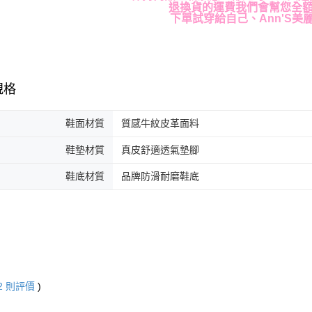
退換貨的運費我們會幫您全
下單試穿給自己、Ann'S美
規格
鞋面材質
質感牛紋皮革面料
鞋墊材質
真皮舒適透氣墊腳
鞋底材質
品牌防滑耐磨鞋底
2
則評價
)