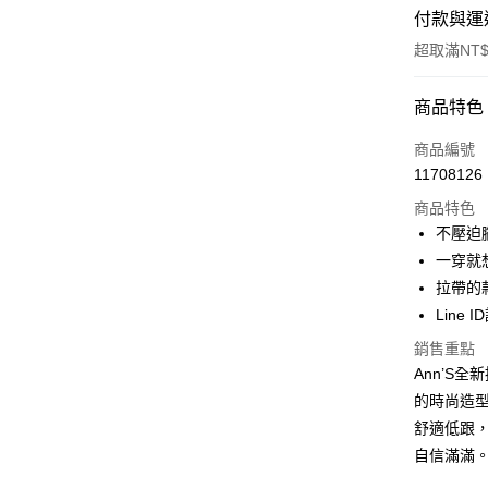
付款與運
超取滿NT$
付款方式
商品特色
信用卡一
商品編號
11708126
信用卡分
商品特色
3 期 
不壓迫
6 期 
合作金
一穿就
華南商
拉帶的
合作金
購物金
上海商
華南商
Line 
國泰世
超商取貨
上海商
銷售重點
臺灣中
國泰世
匯豐（
Ann’S
LINE Pay
臺灣中
聯邦商
的時尚造型
匯豐（
Apple Pay
元大商
聯邦商
舒適低跟
玉山商
元大商
街口支付
自信滿滿
台新國
玉山商
台灣樂