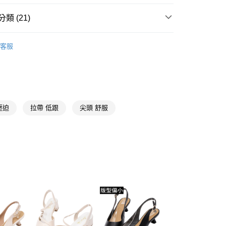
際商業銀行
中國信託商業銀行
天信用卡公司
類 (21)
y
【時髦修飾尖頭鞋】
客服
推薦
分期
44號
你分期使用說明】
享後付
由台灣大哥大提供，台灣大哥大用戶可立即使用無須另外申請。
式選擇「大哥付你分期」，訂單成立後會自動跳轉到大哥付的交易
純白
壓迫
拉帶 低跟
尖頭 舒服
證手機門號後，選擇欲分期的期數、繳款截止日，確認付款後即
FTEE先享後付」】
。
先享後付是「在收到商品之後才付款」的支付方式。 讓您購物簡單
尖頭鞋
准額度、可分期數及費用金額請依後續交易確認頁面所載為準。
心！
立30分鐘內，如未前往確認交易或遇審核未通過，訂單將自動取
低跟3-5.5公分
：不需註冊會員、不需綁卡、不需儲值。
「轉專審核」未通過狀況，表示未達大哥付你分期系統評分，恕
：只要手機號碼，簡訊認證，即可結帳。
貨專區
評估內容。
：先確認商品／服務後，再付款。
式說明】
取貨
㊙V曲線美腿神器
項不併入電信帳單，「大哥付你分期」於每月結算日後寄送繳費提
EE先享後付」結帳流程】
00，滿NT$999(含以上)免運費
方式選擇「AFTEE先享後付」後，將跳轉至「AFTEE先享後
上班好朋友
訊連結打開帳單後，可選擇「超商條碼／台灣大直營門市／銀行轉
頁面，進行簡訊認證並確認金額後，即可完成結帳。
付／iPASS MONEY」等通路繳費。
家取貨
成立數日內，您將收到繳費通知簡訊。
推薦
⭕希臘腳磨腳王安妹清單
費通知簡訊後14天內，點擊此簡訊中的連結，可透過四大超商
00，滿NT$999(含以上)免運費
項】
網路銀行／等多元方式進行付款，方視為交易完成。
希臘腳