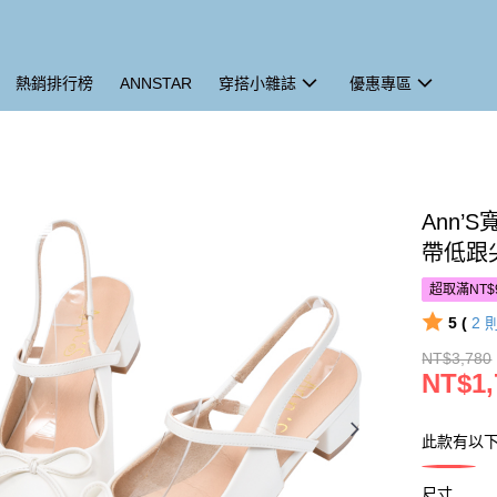
熱銷排行榜
ANNSTAR
穿搭小雜誌
優惠專區
Ann
帶低跟尖
超取滿NT$
5 (
2
NT$3,780
NT$1,
此款有以
尺寸