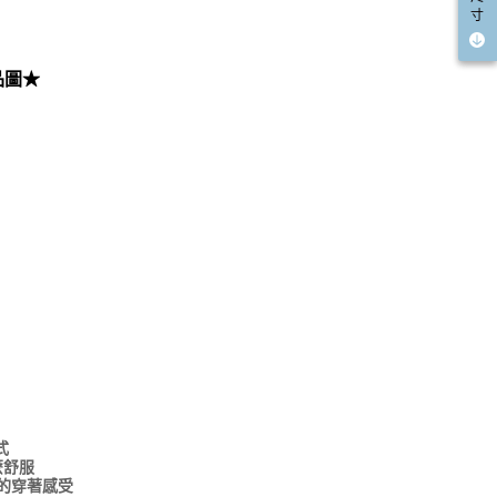
寸
品圖★
式
麼舒服
的穿著感受