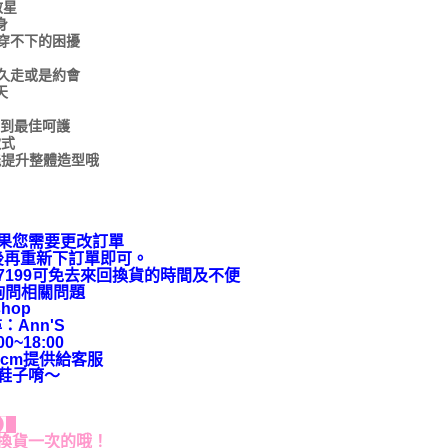
救星
身
穿不下的困擾
站久走或是約會
天
得到最佳呵護
款式
能提升整體造型哦
果您需要更改訂單
後再重新下訂單即可。
9-7199可免去來回換貨的時間及不便
上詢問相關問題
hop
：Ann'S
~18:00
cm提供給客服
鞋子唷～
貨】
換貨一次的哦！