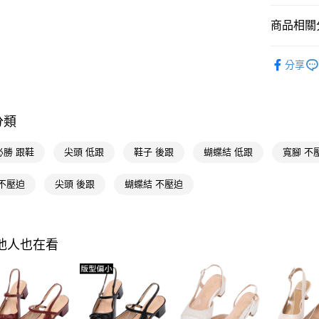
台新國
悠遊付
台灣樂
商品相關分
Google Pa
流行女鞋
全支付
分享
人氣商品
大哥付你
全尺碼34-
相關說明
【大哥付
分類
本周新品
AFTEE先
1.本服務
2.付款方
相關說明
選顏色
必勝 跟鞋
尖頭 低跟
鞋子 後跟
蝴蝶結 低跟
寬腳 不
流程，驗
【關於「A
ATM付款
完成交易
AFTEE
選款式
3.實際核
便利好安
 不壓迫
尖頭 後跟
蝴蝶結 不壓迫
4.訂單成
選跟高
１．簡單
消。如遇
２．便利
運送方式
不用等現
無法說明
３．安心
【繳款方
全家付款
選機能
其他人也在看
1.分期款
【「AFT
醒簡訊。
每筆NT$1
１．於結帳
選場合
2.透過簡
付」結帳
帳／街口支
付款後全
２．訂單
本月主題
３．收到繳
每筆NT$1
【注意事
／ATM／
選腳型