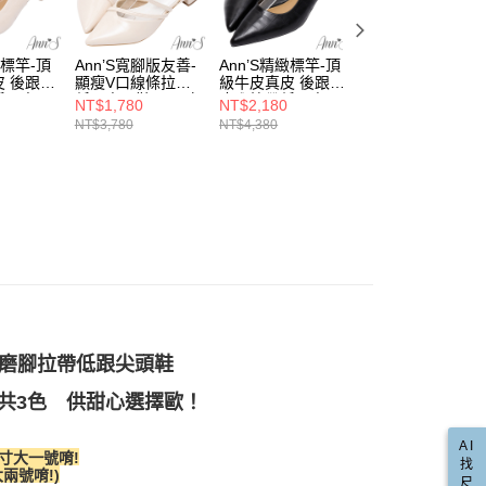
係由「台灣大哥大股份有限公司」（以下簡稱本公司）所提供，讓
：結帳手續完成當下不需立刻繳費，但若您需要取消訂單，請聯
款取貨
易時，得透過本服務購買商品或服務，並由商店將買賣／分期付
拇指外翻
的店家。未經商家同意取消之訂單仍視為有效，需透過AFTEE
金債權讓與本公司後，依約使用本公司帳單繳交帳款。
繳納相關費用。
00，滿NT$999(含以上)免運費
💕前掌乳棉系列
意付款使用「大哥付你分期」之契約關係目的，商店將以您的個人
否成功請以「AFTEE先享後付 」之結帳頁面顯示為準，若有關於
緻標竿-頂
Ann’S寬腳版友善-
Ann’S精緻標竿-頂
Ann’S寬腳版友善-
含姓名、電話或地址）提供予台灣大哥大進項蒐集、處理及利
 後跟不
顯瘦V口線條拉帶
級牛皮真皮 後跟不
小香風柔軟毛呢 
功／繳費後需取消欲退款等相關疑問，請聯繫「AFTEE先享後
爾富取貨
合成皮
公司與您本人進行分期帳單所需資料之確認、核對及更正。
低跟尖頭
低跟尖頭鞋4cm-白
磨腳拉帶低跟尖頭
感拉帶低跟尖頭鞋
援中心」
https://netprotections.freshdesk.com/support/home
NT$1,780
NT$2,180
NT$1,780
00，滿NT$999(含以上)免運費
白 (版型
鞋4cm-黑 (版型偏
4cm-黑
戶服務條款，請詳閱以下連結：
https://oppay.tw/userRule
NT$3,780
NT$4,380
NT$3,780
直送專區
小)
項】
取貨
恩沛科技股份有限公司提供之「AFTEE先享後付」服務完成之
寬楦設計
依本服務之必要範圍內提供個人資料，並將交易相關給付款項請
00，滿NT$999(含以上)免運費
讓予恩沛科技股份有限公司。
推薦
🎀蝴蝶結專區
個人資料處理事宜，請瀏覽以下網址：
1取貨
大尺碼專區
ee.tw/terms/#terms3
00，滿NT$999(含以上)免運費
年的使用者請事先徵得法定代理人或監護人之同意方可使用
小尺寸專區
E先享後付」，若未經同意申辦者引起之損失，本公司不負相關責
推薦
👋告別拉帶磨腳困擾
AFTEE先享後付」時，將依據個別帳號之用戶狀況，依本公司
00，滿NT$999(含以上)免運費
核予不同之上限額度；若仍有額度不足之情形，本公司將視審查
用戶進行身份認證。
不磨腳拉帶低跟尖頭鞋
配送(非順豐配送，勿填寫順豐智能櫃地址)
查看運費
一人註冊多個帳號或使用他人資訊註冊。若發現惡意使用之情
科技股份有限公司將有權停止該用戶之使用額度並採取法律行
共3色 供甜心選擇歐！
配送(限中國大陸地區)
查看運費
AI
寸大一號唷!
找
兩號唷!)
尺