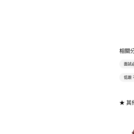
相關
面試
低跟
★ 