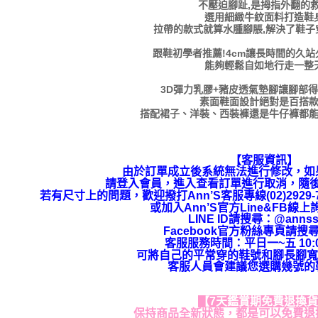
不壓迫腳趾,是拇指外翻的
選用細緻牛紋面料打造鞋
拉帶的款式就算水腫腳脹,解決了鞋子
跟鞋初學者推薦!4cm讓長時間的久
能夠輕鬆自如地行走一整
3D彈力乳膠+豬皮透氣墊腳讓腳部
素面鞋面設計絕對是百搭
搭配裙子、洋裝、西裝褲還是牛仔褲都
【客服資訊】
由於訂單成立後系統無法進行修改，如
請登入會員，進入查看訂單進行取消，隨
若有尺寸上的問題，歡迎撥打Ann’S客服專線(02)292
或加入Ann’S官方Line&FB線
LINE ID請搜尋
：
@annss
Facebook官方粉絲專頁請搜尋
客服服務時間：平日一~五 10:00
可將自己的平常穿的鞋號和腳長腳寬
客服人員會建議您選購幾號的
【7天鑑賞期免費退換
保持商品全新狀態，都是可以免費退