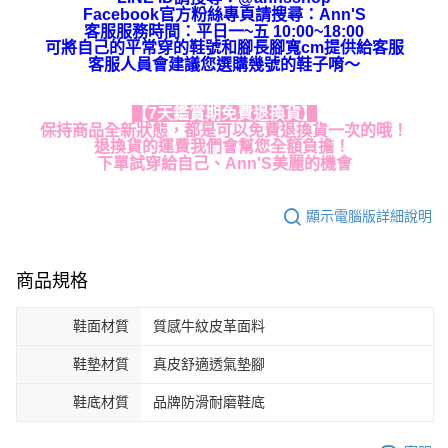
Facebook官方粉絲專頁請搜尋：Ann'S
客服服務時間：平日一~五 10:00~18:00
可將自己的平常穿的鞋號和腳長腳寬cm提供給客服
客服人員會建議您選購幾號的鞋子唷～
【7天鑑賞期免費退換貨】
保持商品全新狀態，都是可以免費退換貨一次的哦！
退換貨的運費我們會幫您全額負擔！
下單試穿給自己、Ann'S美麗的機會
顯示電腦版詳細說明
商品規格
鞋面材質
質感牛紋皮革面料
鞋墊材質
真皮舒適透氣墊腳
鞋底材質
品牌防滑耐磨鞋底