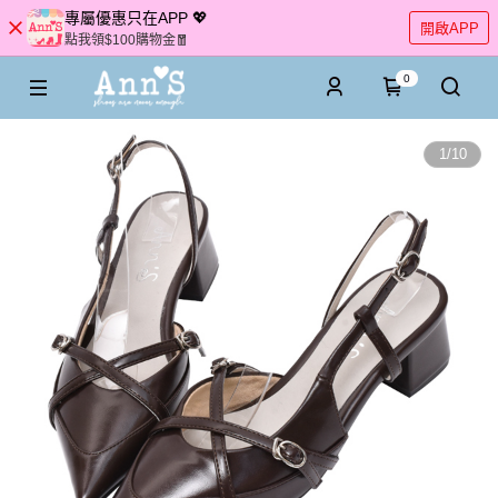
專屬優惠只在APP 💖
開啟APP
點我領$100購物金🧧
0
1
/
10