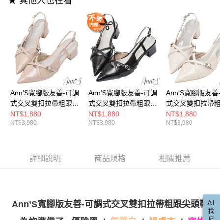
★ 其他人也在看
3.實際核准額度、可分期數及費用金額請依後續交易確認頁面所載為準。
便利好安心！
4.訂單成立30分鐘內，如未前往確認交易或遇審核未通過，訂單將自動取
１．簡單：不需註冊會員、不需綁卡、不需儲值。
運送方式
消。如遇「轉專審核」未通過狀況，表示未達大哥付你分期系統評分，恕無
２．便利：只要手機號碼，簡訊認證，即可結帳。
法說明評估內容。
３．安心：先確認商品／服務後，再付款。
全家付款取貨
【繳款方式說明】
1.分期款項不併入電信帳單，「大哥付你分期」於每月結算日後寄送繳費提
每筆NT$100，滿NT$999(含以上)免運費
【「AFTEE先享後付」結帳流程】
醒簡訊。
１．於結帳方式選擇「AFTEE先享後付」後，將跳轉至「AFTEE先享後付」
2.透過簡訊連結打開帳單後，可選擇「超商條碼／台灣大直營門市／銀行轉
付款後全家取貨
結帳頁面，進行簡訊認證並確認金額後，即可完成結帳。
帳／街口支付／iPASS MONEY」等通路繳費。
２．訂單成立數日內，您將收到繳費通知簡訊。
每筆NT$100，滿NT$999(含以上)免運費
３．收到繳費通知簡訊後14天內，點擊此簡訊中的連結，可透過四大超商／
【注意事項】
Ann’S寬腳版友善-可調
Ann’S寬腳版友善-可調
Ann’S寬腳版友善
ATM／網路銀行／等多元方式進行付款，方視為交易完成。
萊爾富付款取貨
1.本服務係由「台灣大哥大股份有限公司」（以下簡稱本公司）所提供，讓
※ 請注意：結帳手續完成當下不需立刻繳費，但若您需要取消訂單，請聯絡
式交叉雙扣拉帶粗跟尖
式交叉雙扣拉帶粗跟尖
式交叉雙扣拉帶
用戶於交易時，得透過本服務購買商品或服務，並由商店將買賣／分期付款
每筆NT$100，滿NT$999(含以上)免運費
購買商品的店家。未經商家同意取消之訂單仍視為有效，需透過AFTEE先享
頭鞋5cm-杏
頭鞋5cm-黑
頭鞋5cm-白
NT$1,880
NT$1,880
NT$1,880
買賣價金債權讓與本公司後，依約使用本公司帳單繳交帳款。
後付繳納相關費用。
NT$3,980
NT$3,980
NT$3,980
2.基於同意付款使用「大哥付你分期」之契約關係目的，商店將以您的個人
付款後萊爾富取貨
※ 交易是否成功請以「AFTEE先享後付 」之結帳頁面顯示為準，若有關於
資料（包含姓名、電話或地址）提供予台灣大哥大進項蒐集、處理及利用，
是否繳費成功／繳費後需取消欲退款等相關疑問，請聯繫「AFTEE先享後付
每筆NT$100，滿NT$999(含以上)免運費
由本公司與您本人進行分期帳單所需資料之確認、核對及更正。
客戶支援中心」
https://netprotections.freshdesk.com/support/home
3.完整用戶服務條款，請詳閱以下連結：
https://oppay.tw/userRule
詳細說明
商品規格
相關推薦
7-11付款取貨
【注意事項】
１．透過由恩沛科技股份有限公司提供之「AFTEE先享後付」服務完成之交
每筆NT$100，滿NT$999(含以上)免運費
易，需依本服務之必要範圍內提供個人資料，並將交易相關給付款項請求債
權轉讓予恩沛科技股份有限公司。
付款後7-11取貨
２．關於個人資料處理事宜，請瀏覽以下網址：
AI
Ann’S寬腳版友善-可調式交叉雙扣拉帶粗跟尖頭鞋
每筆NT$100，滿NT$999(含以上)免運費
https://aftee.tw/terms/#terms3
找
３．未成年的使用者請事先徵得法定代理人或監護人之同意方可使用
尺