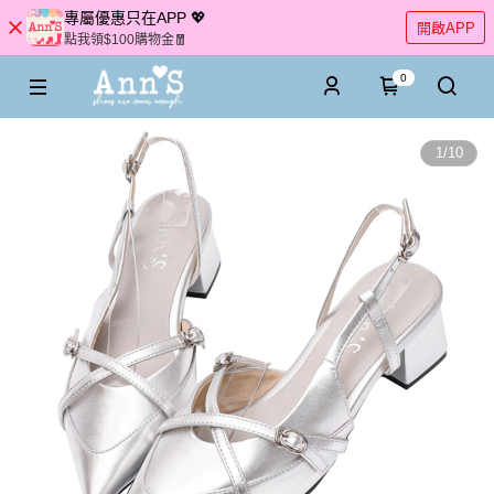
專屬優惠只在APP 💖
開啟APP
點我領$100購物金🧧
0
1
/
10