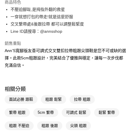
商品特色
6 期 0 利率 每期
NT$313
21家銀行
合作金庫商業銀行
第一商業銀行
不壓迫腳趾,是拇指外翻的救星
華南商業銀行
彰化商業銀行
合作金庫商業銀行
第一商業銀行
購物金
一穿就想打包的帶走!就是這麼舒服
上海商業儲蓄銀行
台北富邦商業銀行
華南商業銀行
彰化商業銀行
國泰世華商業銀行
兆豐國際商業銀行
交叉繫帶處&後跟拉帶 都可以調整鬆緊度
超商取貨付款
上海商業儲蓄銀行
台北富邦商業銀行
臺灣中小企業銀行
台中商業銀行
Line ID請搜尋：@annsshop
國泰世華商業銀行
兆豐國際商業銀行
匯豐（台灣）商業銀行
華泰商業銀行
LINE Pay
臺灣中小企業銀行
台中商業銀行
聯邦商業銀行
遠東國際商業銀行
銷售重點
匯豐（台灣）商業銀行
華泰商業銀行
Apple Pay
元大商業銀行
永豐商業銀行
Ann’S寬腳版友善可調式交叉雙扣拉帶粗跟尖頭鞋是您不可或缺的選
聯邦商業銀行
遠東國際商業銀行
玉山商業銀行
星展（台灣）商業銀行
元大商業銀行
永豐商業銀行
擇。此款5cm粗跟設計，完美結合了優雅與穩定，讓每一次步伐都
街口支付
台新國際商業銀行
中國信託商業銀行
玉山商業銀行
星展（台灣）商業銀行
充滿自信。
台灣樂天信用卡公司
台新國際商業銀行
中國信託商業銀行
悠遊付
台灣樂天信用卡公司
Google Pay
相關分類
全支付
面試必勝 跟鞋
粗跟 鬆緊
拉帶 粗跟
大哥付你分期
相關說明
繫帶 粗跟
5cm 繫帶
可調式 鬆緊
鬆緊 繫帶
【大哥付你分期使用說明】
AFTEE先享後付
1.本服務由台灣大哥大提供，台灣大哥大用戶可立即使用無須另外申請。
粗跟 不壓迫
粗跟 後跟
尖頭 粗跟
2.付款方式選擇「大哥付你分期」，訂單成立後會自動跳轉到大哥付的交易
相關說明