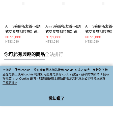
Ann’S寬腳版友善-可調
Ann’S寬腳版友善-可調
Ann’S寬腳版友善
式交叉雙扣拉帶粗跟尖
式交叉雙扣拉帶粗跟尖
式交叉雙扣拉帶
頭鞋5cm-黑
頭鞋5cm-杏
頭鞋5cm-咖
NT$1,880
NT$1,880
NT$1,880
NT$3,980
NT$3,980
NT$3,980
你可能有興趣的商品
全站排行
本網站中使用 cookie，欲查詢有關本網站使用 cookie 方式之詳情，及若您不希
熱門標籤
望在電腦上使用 cookie 時應如何變更電腦的 cookie 設定，請參閱本網站「
隱私
權條款
」之 Cookie 聲明。您繼續使用本網站即表示您同意本公司得按本網站使
用條款之 Cookie 聲明使用 cookie。
了解更多 >
我知道了