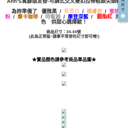
Ann’S寬腳版友善-可調式交叉雙扣拉帶粗跟尖頭鞋
每筆NT$100，滿NT$999(含以上)免運費
https://aftee.tw/terms/#terms3
尺
３．未成年的使用者請事先徵得法定代理人或監護人之同意方可使用
寸
為妳準備了
/
/
/
優雅黑
氣質白
裸膚杏
蜜桃
宅配
「AFTEE先享後付」，若未經同意申辦者引起之損失，本公司不負相關責
/
/
/
/
胭脂紅
共8
粉
摩卡咖啡
時髦銀
摩登深藍
任。
每筆NT$100，滿NT$999(含以上)免運費
色 供甜心選擇歐！
４．使用「AFTEE先享後付」時，將依據個別帳號之用戶狀況，依本公司即
時審查核予不同之上限額度；若仍有額度不足之情形，本公司將視審查結果
國家/地區配送(非順豐配送，勿填寫順豐智能櫃地址)
查看運費
商品尺寸：34-44號
請求用戶進行身份認證。
(此為正常版~請拿平常穿的尺寸即可唷!)
５．嚴禁一人註冊多個帳號或使用他人資訊註冊。若發現惡意使用之情形，
國家/地區配送(限中國大陸地區)
查看運費
恩沛科技股份有限公司將有權停止該用戶之使用額度並採取法律行動。
★實品顏色請參考商品單品圖★