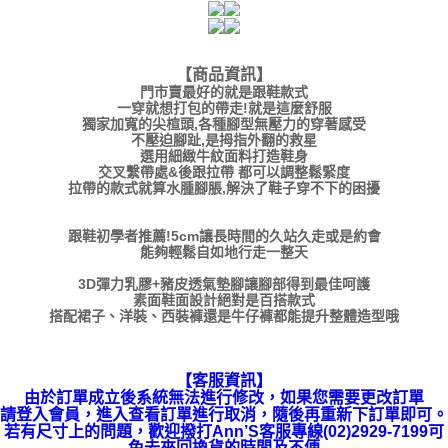
【商品資訊】
門市賣最好的就是跟鞋款式
一穿就想打包的帶走!就是這麼舒服
獨家加寬的尖楦頭,各種腳型無壓力的穿著感受
不壓迫腳趾,是拇指外翻的救星
選用細緻牛紋面料打造鞋身
交叉繫帶處&後跟拉帶 都可以調整鬆緊度
拉帶的款式就算水腫腳脹,解決了鞋子穿不下的困擾
跟鞋初學者推薦!5cm讓長時間的久站久走或是約會
能夠輕鬆自如地行走一整天
3D彈力乳膠+豬皮透氣墊腳讓腳部得到最佳呵護
素面鞋面設計絕對是百搭款式
搭配裙子、洋裝、西裝褲還是牛仔褲都能提升整體造型哦
【客服資訊】
由於訂單成立後系統無法進行修改，如果您需要更改訂單
請登入會員，進入查看訂單進行取消，隨後再重新下訂單即可。
若有尺寸上的問題，歡迎撥打Ann’S客服專線(02)2929-7199可
免去來回換貨的時間及不便