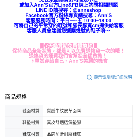
或加入Ann’S官方Line&FB線上詢問相關問題
LINE ID請搜尋
：
@annsshop
Facebook官方粉絲專頁請搜尋：Ann'S
客服服務時間：平日一~五 10:00~18:00
可將自己的平常穿的鞋號和腳長腳寬cm提供給客服
客服人員會建議您選購幾號的鞋子唷～
【7天鑑賞期免費退換貨】
保持商品全新狀態，都是可以免費退換貨一次的哦！
退換貨的運費我們會幫您全額負擔！
下單試穿給自己、Ann'S美麗的機會
顯示電腦版詳細說明
商品規格
鞋面材質
質感牛紋皮革面料
鞋墊材質
真皮舒適透氣墊腳
鞋底材質
品牌防滑耐磨鞋底