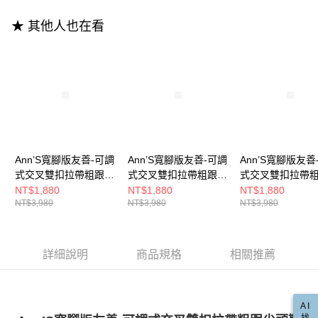
流程，驗證手機門號後，選擇欲分期的期數、繳款截止日，確認付款後即完
【關於「AFTEE先享後付」】
成交易。
ATM付款
AFTEE先享後付是「在收到商品之後才付款」的支付方式。 讓您購物簡單
★ 其他人也在看
3.實際核准額度、可分期數及費用金額請依後續交易確認頁面所載為準。
便利好安心！
4.訂單成立30分鐘內，如未前往確認交易或遇審核未通過，訂單將自動取
１．簡單：不需註冊會員、不需綁卡、不需儲值。
運送方式
消。如遇「轉專審核」未通過狀況，表示未達大哥付你分期系統評分，恕無
２．便利：只要手機號碼，簡訊認證，即可結帳。
法說明評估內容。
３．安心：先確認商品／服務後，再付款。
全家付款取貨
【繳款方式說明】
1.分期款項不併入電信帳單，「大哥付你分期」於每月結算日後寄送繳費提
每筆NT$100，滿NT$999(含以上)免運費
【「AFTEE先享後付」結帳流程】
醒簡訊。
１．於結帳方式選擇「AFTEE先享後付」後，將跳轉至「AFTEE先享後付」
2.透過簡訊連結打開帳單後，可選擇「超商條碼／台灣大直營門市／銀行轉
付款後全家取貨
結帳頁面，進行簡訊認證並確認金額後，即可完成結帳。
帳／街口支付／iPASS MONEY」等通路繳費。
２．訂單成立數日內，您將收到繳費通知簡訊。
每筆NT$100，滿NT$999(含以上)免運費
３．收到繳費通知簡訊後14天內，點擊此簡訊中的連結，可透過四大超商／
【注意事項】
Ann’S寬腳版友善-可調
Ann’S寬腳版友善-可調
Ann’S寬腳版友善
ATM／網路銀行／等多元方式進行付款，方視為交易完成。
萊爾富付款取貨
1.本服務係由「台灣大哥大股份有限公司」（以下簡稱本公司）所提供，讓
※ 請注意：結帳手續完成當下不需立刻繳費，但若您需要取消訂單，請聯絡
式交叉雙扣拉帶粗跟尖
式交叉雙扣拉帶粗跟尖
式交叉雙扣拉帶
用戶於交易時，得透過本服務購買商品或服務，並由商店將買賣／分期付款
每筆NT$100，滿NT$999(含以上)免運費
購買商品的店家。未經商家同意取消之訂單仍視為有效，需透過AFTEE先享
頭鞋5cm-黑
頭鞋5cm-杏
頭鞋5cm-咖
NT$1,880
NT$1,880
NT$1,880
買賣價金債權讓與本公司後，依約使用本公司帳單繳交帳款。
後付繳納相關費用。
NT$3,980
NT$3,980
NT$3,980
2.基於同意付款使用「大哥付你分期」之契約關係目的，商店將以您的個人
付款後萊爾富取貨
※ 交易是否成功請以「AFTEE先享後付 」之結帳頁面顯示為準，若有關於
資料（包含姓名、電話或地址）提供予台灣大哥大進項蒐集、處理及利用，
是否繳費成功／繳費後需取消欲退款等相關疑問，請聯繫「AFTEE先享後付
每筆NT$100，滿NT$999(含以上)免運費
由本公司與您本人進行分期帳單所需資料之確認、核對及更正。
客戶支援中心」
https://netprotections.freshdesk.com/support/home
3.完整用戶服務條款，請詳閱以下連結：
https://oppay.tw/userRule
詳細說明
商品規格
相關推薦
7-11付款取貨
【注意事項】
１．透過由恩沛科技股份有限公司提供之「AFTEE先享後付」服務完成之交
每筆NT$100，滿NT$999(含以上)免運費
易，需依本服務之必要範圍內提供個人資料，並將交易相關給付款項請求債
權轉讓予恩沛科技股份有限公司。
付款後7-11取貨
AI
２．關於個人資料處理事宜，請瀏覽以下網址：
找