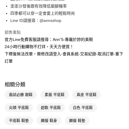
華南商業銀行
彰化商業銀行
合作金庫商業銀行
第一商業銀行
購物金
澎澎沙發後跟有效降低磨腳機率
上海商業儲蓄銀行
台北富邦商業銀行
華南商業銀行
彰化商業銀行
國泰世華商業銀行
兆豐國際商業銀行
四季都可以穿一定會愛上的輕鬆時尚
超商取貨付款
上海商業儲蓄銀行
台北富邦商業銀行
臺灣中小企業銀行
台中商業銀行
Line ID請搜尋：@annsshop
國泰世華商業銀行
兆豐國際商業銀行
匯豐（台灣）商業銀行
華泰商業銀行
LINE Pay
臺灣中小企業銀行
台中商業銀行
聯邦商業銀行
遠東國際商業銀行
銷售重點
匯豐（台灣）商業銀行
華泰商業銀行
Apple Pay
元大商業銀行
永豐商業銀行
官方Line免費客服請搜尋：Ann'S-專屬於妳的美鞋
聯邦商業銀行
遠東國際商業銀行
玉山商業銀行
星展（台灣）商業銀行
元大商業銀行
永豐商業銀行
24小時行動購物不打烊，天天方便買！
街口支付
台新國際商業銀行
中國信託商業銀行
玉山商業銀行
星展（台灣）商業銀行
下標後無法改單，需修改請登入-會員系統-交易紀錄-取消訂單-重下
台灣樂天信用卡公司
台新國際商業銀行
中國信託商業銀行
悠遊付
訂單
台灣樂天信用卡公司
Google Pay
全支付
相關分類
大哥付你分期
面試必勝 跟鞋
素面 平底鞋
真皮 平底鞋
相關說明
【大哥付你分期使用說明】
AFTEE先享後付
尖頭 平底鞋
超軟 平底鞋
白色 平底鞋
1.本服務由台灣大哥大提供，台灣大哥大用戶可立即使用無須另外申請。
2.付款方式選擇「大哥付你分期」，訂單成立後會自動跳轉到大哥付的交易
相關說明
流程，驗證手機門號後，選擇欲分期的期數、繳款截止日，確認付款後即完
平底鞋 鞋墊
顯瘦 鞋身
顯瘦 鞋墊
【關於「AFTEE先享後付」】
成交易。
ATM付款
AFTEE先享後付是「在收到商品之後才付款」的支付方式。 讓您購物簡單