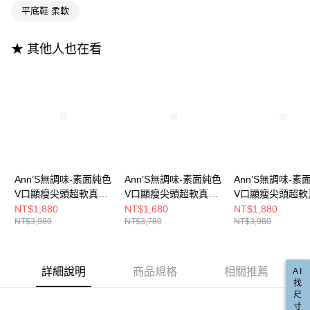
3.實際核准額度、可分期數及費用金額請依後續交易確認頁面所載為準。
便利好安心！
平底鞋 柔軟
4.訂單成立30分鐘內，如未前往確認交易或遇審核未通過，訂單將自動取
１．簡單：不需註冊會員、不需綁卡、不需儲值。
運送方式
消。如遇「轉專審核」未通過狀況，表示未達大哥付你分期系統評分，恕無
２．便利：只要手機號碼，簡訊認證，即可結帳。
法說明評估內容。
３．安心：先確認商品／服務後，再付款。
★ 其他人也在看
全家付款取貨
【繳款方式說明】
1.分期款項不併入電信帳單，「大哥付你分期」於每月結算日後寄送繳費提
每筆NT$100，滿NT$999(含以上)免運費
【「AFTEE先享後付」結帳流程】
醒簡訊。
１．於結帳方式選擇「AFTEE先享後付」後，將跳轉至「AFTEE先享後付」
2.透過簡訊連結打開帳單後，可選擇「超商條碼／台灣大直營門市／銀行轉
付款後全家取貨
結帳頁面，進行簡訊認證並確認金額後，即可完成結帳。
帳／街口支付／iPASS MONEY」等通路繳費。
２．訂單成立數日內，您將收到繳費通知簡訊。
每筆NT$100，滿NT$999(含以上)免運費
３．收到繳費通知簡訊後14天內，點擊此簡訊中的連結，可透過四大超商／
【注意事項】
ATM／網路銀行／等多元方式進行付款，方視為交易完成。
萊爾富付款取貨
1.本服務係由「台灣大哥大股份有限公司」（以下簡稱本公司）所提供，讓
※ 請注意：結帳手續完成當下不需立刻繳費，但若您需要取消訂單，請聯絡
用戶於交易時，得透過本服務購買商品或服務，並由商店將買賣／分期付款
每筆NT$100，滿NT$999(含以上)免運費
購買商品的店家。未經商家同意取消之訂單仍視為有效，需透過AFTEE先享
買賣價金債權讓與本公司後，依約使用本公司帳單繳交帳款。
後付繳納相關費用。
2.基於同意付款使用「大哥付你分期」之契約關係目的，商店將以您的個人
Ann’S無調味-素面純色
Ann’S無調味-素面純色
Ann’S無調味-素
付款後萊爾富取貨
※ 交易是否成功請以「AFTEE先享後付 」之結帳頁面顯示為準，若有關於
資料（包含姓名、電話或地址）提供予台灣大哥大進項蒐集、處理及利用，
V口顯瘦尖頭超軟真皮
V口顯瘦尖頭超軟真皮
V口顯瘦尖頭超軟
是否繳費成功／繳費後需取消欲退款等相關疑問，請聯繫「AFTEE先享後付
每筆NT$100，滿NT$999(含以上)免運費
由本公司與您本人進行分期帳單所需資料之確認、核對及更正。
客戶支援中心」
https://netprotections.freshdesk.com/support/home
平底鞋-黑(升級足弓鞋
平底鞋-米白
平底鞋-杏(升級
NT$1,880
NT$1,680
NT$1,880
3.完整用戶服務條款，請詳閱以下連結：
https://oppay.tw/userRule
NT$3,980
NT$3,780
NT$3,980
墊)
墊)
7-11付款取貨
【注意事項】
１．透過由恩沛科技股份有限公司提供之「AFTEE先享後付」服務完成之交
每筆NT$100，滿NT$999(含以上)免運費
易，需依本服務之必要範圍內提供個人資料，並將交易相關給付款項請求債
權轉讓予恩沛科技股份有限公司。
付款後7-11取貨
詳細說明
商品規格
相關推薦
AI
２．關於個人資料處理事宜，請瀏覽以下網址：
找
每筆NT$100，滿NT$999(含以上)免運費
https://aftee.tw/terms/#terms3
尺
３．未成年的使用者請事先徵得法定代理人或監護人之同意方可使用
寸