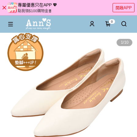
專屬優惠只在APP 💖
開啟APP
點我領$100購物金🧧
0
1
/
10