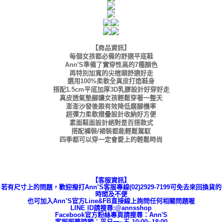
【商品資訊】
每個女孩都必備的舒適平底鞋
Ann'S準備了實穿性高的7種顏色
再特別加寬的尖楦頭舒適好走
選用100%柔軟全真皮打造鞋身
搭配1.5cm平底加厚3D乳膠設計好穿好走
真皮透氣墊腳讓女孩輕鬆穿著一整天
澎澎沙發後跟有效降低磨腳機率
超彈力柔軟摺疊設計收納好方便
素面鞋面設計絕對是百搭款式
搭配褲裝/裙裝都能輕鬆駕馭
四季都可以穿一定會愛上的輕鬆時尚
【客服資訊】
若有尺寸上的問題，歡迎撥打Ann’S客服專線(02)2929-7199可免去來回換貨的
時間及不便
也可加入Ann’S官方Line&FB直接線上詢問任何相關問題喔
LINE ID請搜尋:@annsshop
Facebook官方粉絲專頁請搜尋：Ann'S
客服服務時間：平日一~五 10:00~18:00