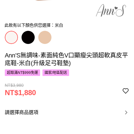
此款有以下顏色供您選擇：米白
Ann’S無調味-素面純色V口顯瘦尖頭超軟真皮平
底鞋-米白(升級足弓鞋墊)
超取滿NT$999免運
國家/地區配送
NT$3,980
NT$1,880
請選擇商品選項