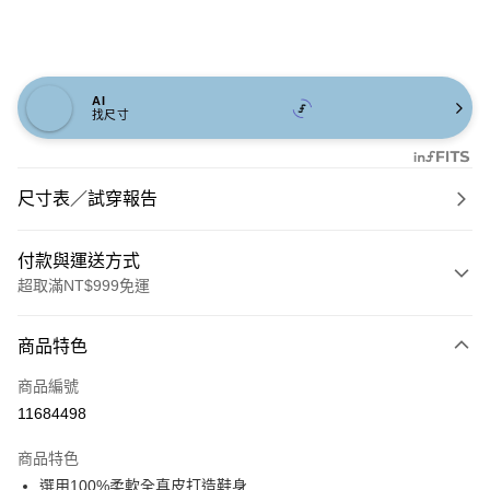
AI
找尺寸
尺寸表／試穿報告
付款與運送方式
超取滿NT$999免運
付款方式
商品特色
信用卡一次付款
商品編號
信用卡分期付款
11684498
3 期 0 利率 每期
NT$626
21家銀行
商品特色
6 期 0 利率 每期
NT$313
21家銀行
合作金庫商業銀行
第一商業銀行
選用100%柔軟全真皮打造鞋身