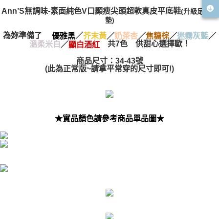
宅配
「AFTEE先享後付」，若未經同意申辦者引起之損失，本公司不負相關責
Ann’S無調味-素面純色V口顯瘦尖頭超軟真皮平底鞋
(升級足弓鞋
任。
每筆NT$100，滿NT$999(含以上)免運費
墊)
４．使用「AFTEE先享後付」時，將依據個別帳號之用戶狀況，依本公司即
時審查核予不同之上限額度；若仍有額度不足之情形，本公司將視審查結果
國家/地區配送(非順豐配送，勿填寫順豐智能櫃地址)
查看運費
為妳準備了
／
／
／
／
／
優雅黑
芥末黃
奶茶杏
焦糖棕
迷霧灰藍
請求用戶進行身份認證。
共7色 供甜心選擇歐！
／
溫柔米白
顯白酒紅
５．嚴禁一人註冊多個帳號或使用他人資訊註冊。若發現惡意使用之情形，
國家/地區配送(限中國大陸地區)
查看運費
恩沛科技股份有限公司將有權停止該用戶之使用額度並採取法律行動。
商品尺寸：34-43號
(此為正常版~請拿平常穿的尺寸即可!)
★實品顏色請參考商品單品圖★