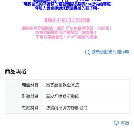
可將自己的平常穿的鞋號和腳長腳寬cm提供給客服
客服人員會建議您選購幾號的鞋子唷~
【7天鑑賞期免費退換貨】
保持商品全新狀態，都是 可以免費退換貨一次的哦！
退換貨的運費我們會幫您全額負擔！
下單試穿給自己、Ann'S美麗的機會
顯示電腦版詳細說明
商品規格
鞋面材質
高質感柔軟全真皮
鞋墊材質
真皮舒適透氣墊腳
鞋底材質
防滑耐磨彈力橡膠鞋底
客服