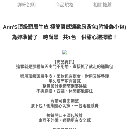
１．透過由恩沛科技股份有限公司提供之「AFTEE先享後付」服務完成之交
每筆NT$100，滿NT$999(含以上)免運費
詳細說明
商品規格
相關推薦
易，需依本服務之必要範圍內提供個人資料，並將交易相關給付款項請求債
權轉讓予恩沛科技股份有限公司。
付款後7-11取貨
２．關於個人資料處理事宜，請瀏覽以下網址：
每筆NT$100，滿NT$999(含以上)免運費
https://aftee.tw/terms/#terms3
３．未成年的使用者請事先徵得法定代理人或監護人之同意方可使用
Ann'S頂級頭層牛皮 極簡質感通勤肩背包(附掛飾小包)
宅配
「AFTEE先享後付」，若未經同意申辦者引起之損失，本公司不負相關責
任。
為妳準備了
共1色 供甜心選擇歐！
時尚黑
每筆NT$100，滿NT$999(含以上)免運費
４．使用「AFTEE先享後付」時，將依據個別帳號之用戶狀況，依本公司即
時審查核予不同之上限額度；若仍有額度不足之情形，本公司將視審查結果
國家/地區配送(非順豐配送，勿填寫順豐智能櫃地址)
查看運費
請求用戶進行身份認證。
５．嚴禁一人註冊多個帳號或使用他人資訊註冊。若發現惡意使用之情形，
國家/地區配送(限中國大陸地區)
查看運費
【商品資訊】
恩沛科技股份有限公司將有權停止該用戶之使用額度並採取法律行動。
這顆就是那種每天出門不用想，直接抓了就走的通勤包
選用頂級頭層牛皮，柔軟但有挺度，耐用又好整理
用久反而更有質感
整體設計走極簡俐落路線
不挑穿搭，西裝、休閒都能撐住
背帶可自由調整
腋下包 / 側背隨心切換，一包兩種感覺
拉鍊開口＋深包設計
東西不外露，通勤更有安全感