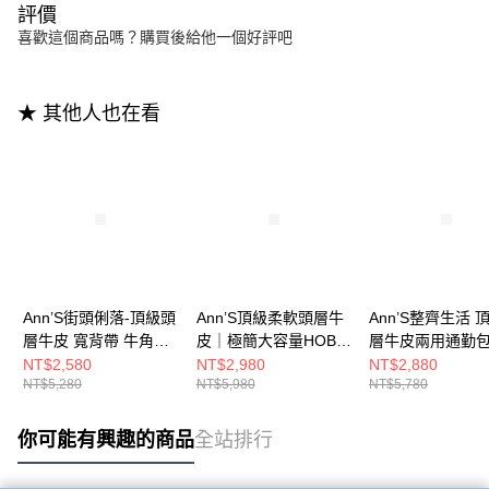
評價
喜歡這個商品嗎？購買後給他一個好評吧
★ 其他人也在看
Ann’S街頭俐落-頂級頭
Ann’S頂級柔軟頭層牛
Ann’S整齊生活 
層牛皮 寬背帶 牛角可
皮｜極簡大容量HOBO
層牛皮兩用通勤包
頌肩背包-黑
肩背包-黑
背帶)-黑
NT$2,580
NT$2,980
NT$2,880
NT$5,280
NT$5,980
NT$5,780
你可能有興趣的商品
全站排行