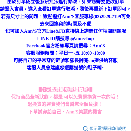
由於訂單成立後系統無法進行修改，如果您需要更改訂單
進行取消，隨後再重新下訂單即可。
請登入會員，進入查看訂單
若有尺寸上的問題，歡迎撥打Ann’S客服專線(02)2929-7199可免
去來回換貨的時間及不便
也可加入Ann’S官方Line&FB直接線上詢問任何相關問題喔
LINE ID請搜尋:@annsshop
Facebook官方粉絲專頁請搜尋：Ann'S
客服服務時間：平日一~五 10:00~18:00
可將自己的平常穿的鞋號和腳長腳寬cm提供給客服
客服人員會建議您選購幾號的鞋子唷~
【7天鑑賞期免費退換貨】
保持商品全新狀態，都是 可以免費退換貨一次的哦！
退換貨的運費我們會幫您全額負擔！
下單試穿給自己、Ann'S美麗的機會
顯示電腦版詳細說明