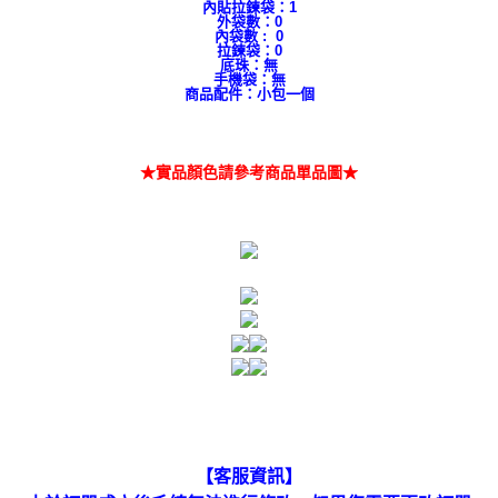
內貼拉鍊袋：1
外袋數：0
內袋數 : 0
拉鍊袋：0
底珠：無
手機袋：無
商品配件：小包一個
★實品顏色請參考商品單品圖★
【客服資訊】