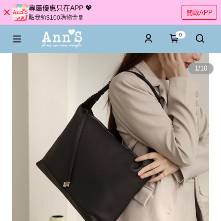
專屬優惠只在APP 💖
開啟APP
點我領$100購物金🧧
0
1
/
10