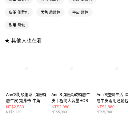
【大哥付你分期使用說明】
AFTEE先享後付
1.本服務由台灣大哥大提供，台灣大哥大用戶可立即使用無須另外申請。
皮革 側背包
黑色 肩背包
牛皮 背包
2.付款方式選擇「大哥付你分期」，訂單成立後會自動跳轉到大哥付的交易
相關說明
流程，驗證手機門號後，選擇欲分期的期數、繳款截止日，確認付款後即完
【關於「AFTEE先享後付」】
成交易。
ATM付款
耐用 背包
AFTEE先享後付是「在收到商品之後才付款」的支付方式。 讓您購物簡單
3.實際核准額度、可分期數及費用金額請依後續交易確認頁面所載為準。
便利好安心！
4.訂單成立30分鐘內，如未前往確認交易或遇審核未通過，訂單將自動取
１．簡單：不需註冊會員、不需綁卡、不需儲值。
運送方式
消。如遇「轉專審核」未通過狀況，表示未達大哥付你分期系統評分，恕無
★ 其他人也在看
２．便利：只要手機號碼，簡訊認證，即可結帳。
法說明評估內容。
３．安心：先確認商品／服務後，再付款。
全家付款取貨
【繳款方式說明】
1.分期款項不併入電信帳單，「大哥付你分期」於每月結算日後寄送繳費提
每筆NT$100，滿NT$999(含以上)免運費
【「AFTEE先享後付」結帳流程】
醒簡訊。
１．於結帳方式選擇「AFTEE先享後付」後，將跳轉至「AFTEE先享後付」
2.透過簡訊連結打開帳單後，可選擇「超商條碼／台灣大直營門市／銀行轉
付款後全家取貨
結帳頁面，進行簡訊認證並確認金額後，即可完成結帳。
帳／街口支付／iPASS MONEY」等通路繳費。
２．訂單成立數日內，您將收到繳費通知簡訊。
每筆NT$100，滿NT$999(含以上)免運費
３．收到繳費通知簡訊後14天內，點擊此簡訊中的連結，可透過四大超商／
【注意事項】
ATM／網路銀行／等多元方式進行付款，方視為交易完成。
萊爾富付款取貨
1.本服務係由「台灣大哥大股份有限公司」（以下簡稱本公司）所提供，讓
※ 請注意：結帳手續完成當下不需立刻繳費，但若您需要取消訂單，請聯絡
用戶於交易時，得透過本服務購買商品或服務，並由商店將買賣／分期付款
每筆NT$100，滿NT$999(含以上)免運費
購買商品的店家。未經商家同意取消之訂單仍視為有效，需透過AFTEE先享
Ann’S街頭俐落-頂級頭
Ann’S頂級柔軟頭層牛
Ann’S整齊生活 
買賣價金債權讓與本公司後，依約使用本公司帳單繳交帳款。
後付繳納相關費用。
2.基於同意付款使用「大哥付你分期」之契約關係目的，商店將以您的個人
層牛皮 寬背帶 牛角可
皮｜極簡大容量HOBO
層牛皮兩用通勤包
付款後萊爾富取貨
※ 交易是否成功請以「AFTEE先享後付 」之結帳頁面顯示為準，若有關於
資料（包含姓名、電話或地址）提供予台灣大哥大進項蒐集、處理及利用，
頌肩背包-黑
肩背包-黑
背帶)-黑
NT$2,580
NT$2,980
NT$2,880
是否繳費成功／繳費後需取消欲退款等相關疑問，請聯繫「AFTEE先享後付
每筆NT$100，滿NT$999(含以上)免運費
由本公司與您本人進行分期帳單所需資料之確認、核對及更正。
NT$5,280
NT$5,980
NT$5,780
客戶支援中心」
https://netprotections.freshdesk.com/support/home
3.完整用戶服務條款，請詳閱以下連結：
https://oppay.tw/userRule
7-11付款取貨
【注意事項】