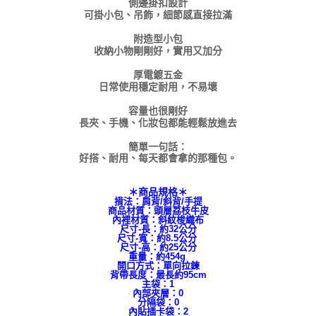
側邊掛扣設計
可掛小包、吊飾，細節感直接拉滿
附造型小包
收納小物剛剛好，實用又加分
厚電鍍五金
日常使用穩定耐用，不易壞
容量也很剛好
長夾、手機、化妝包都能輕鬆放進去
簡單一句話：
好搭、耐用、每天都會拿的那種包。
＊商品規格＊
揹法：肩背/斜背/手提
商品材質：頭層荔枝牛皮
內裡材質：斜紋梭織布
尺寸-長：約32公分
尺寸-寬：約8.5公分
尺寸-高：約25公分
重量：約454g
開口方式：單向拉鍊
背帶長度：最長約95cm
主袋：1
內部夾層：0
分隔袋：0
內貼插卡袋：2