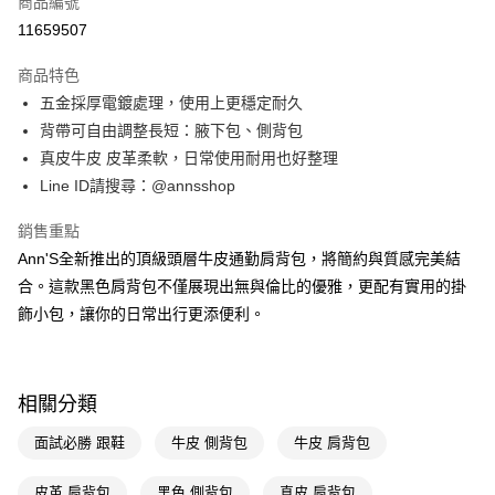
商品編號
信用卡分期付款
11659507
3 期 0 利率 每期
NT$893
21家銀行
商品特色
6 期 0 利率 每期
NT$446
21家銀行
合作金庫商業銀行
第一商業銀行
五金採厚電鍍處理，使用上更穩定耐久
華南商業銀行
彰化商業銀行
合作金庫商業銀行
第一商業銀行
購物金
背帶可自由調整長短：腋下包、側背包
上海商業儲蓄銀行
台北富邦商業銀行
華南商業銀行
彰化商業銀行
國泰世華商業銀行
兆豐國際商業銀行
真皮牛皮 皮革柔軟，日常使用耐用也好整理
超商取貨付款
上海商業儲蓄銀行
台北富邦商業銀行
臺灣中小企業銀行
台中商業銀行
Line ID請搜尋：@annsshop
國泰世華商業銀行
兆豐國際商業銀行
匯豐（台灣）商業銀行
華泰商業銀行
LINE Pay
臺灣中小企業銀行
台中商業銀行
聯邦商業銀行
遠東國際商業銀行
銷售重點
匯豐（台灣）商業銀行
華泰商業銀行
Apple Pay
元大商業銀行
永豐商業銀行
Ann'S全新推出的頂級頭層牛皮通勤肩背包，將簡約與質感完美結
聯邦商業銀行
遠東國際商業銀行
玉山商業銀行
星展（台灣）商業銀行
元大商業銀行
永豐商業銀行
合。這款黑色肩背包不僅展現出無與倫比的優雅，更配有實用的掛
街口支付
台新國際商業銀行
中國信託商業銀行
玉山商業銀行
星展（台灣）商業銀行
飾小包，讓你的日常出行更添便利。
台灣樂天信用卡公司
台新國際商業銀行
中國信託商業銀行
悠遊付
台灣樂天信用卡公司
Google Pay
相關分類
全支付
面試必勝 跟鞋
牛皮 側背包
牛皮 肩背包
大哥付你分期
相關說明
皮革 肩背包
黑色 側背包
真皮 肩背包