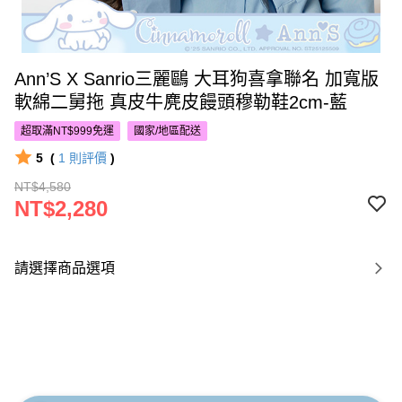
Ann’S X Sanrio三麗鷗 大耳狗喜拿聯名 加寬版
軟綿二舅拖 真皮牛麂皮饅頭穆勒鞋2cm-藍
超取滿NT$999免運
國家/地區配送
5
(
1
則評價
)
NT$4,580
NT$2,280
請選擇商品選項