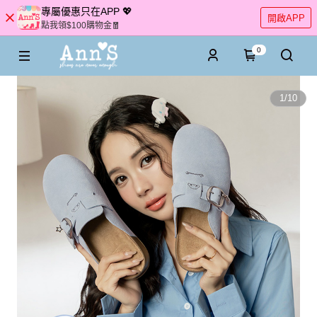
專屬優惠只在APP 💖
開啟APP
點我領$100購物金🧧
0
1
/
10