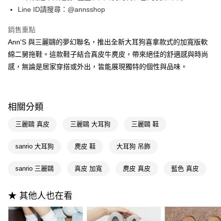
匯豐（台灣）商業銀行
華泰商業銀行
LINE Pay
臺灣中小企業銀行
台中商業銀行
Line ID請搜尋：@annsshop
聯邦商業銀行
遠東國際商業銀行
匯豐（台灣）商業銀行
華泰商業銀行
Apple Pay
元大商業銀行
永豐商業銀行
銷售重點
聯邦商業銀行
遠東國際商業銀行
玉山商業銀行
星展（台灣）商業銀行
元大商業銀行
永豐商業銀行
Ann'S 與三麗鷗的夢幻聯名，推出全新大耳狗喜拿款式的加寬版軟
街口支付
台新國際商業銀行
中國信託商業銀行
玉山商業銀行
星展（台灣）商業銀行
綿二舅拖鞋。這款鞋子結合真皮牛麂皮，帶來絕佳的舒適感與時尚
台灣樂天信用卡公司
台新國際商業銀行
中國信託商業銀行
悠遊付
感，無論是居家穿搭或外出，皆能展現獨特的個性與品味。
台灣樂天信用卡公司
Google Pay
全支付
相關分類
大哥付你分期
三麗鷗 真皮
三麗鷗 大耳狗
三麗鷗 鞋
相關說明
【大哥付你分期使用說明】
AFTEE先享後付
sanrio 大耳狗
麂皮 鞋
大耳狗 吊飾
1.本服務由台灣大哥大提供，台灣大哥大用戶可立即使用無須另外申請。
2.付款方式選擇「大哥付你分期」，訂單成立後會自動跳轉到大哥付的交易
相關說明
流程，驗證手機門號後，選擇欲分期的期數、繳款截止日，確認付款後即完
sanrio 三麗鷗
真皮 加寬
麂皮 真皮
藍色 真皮
【關於「AFTEE先享後付」】
成交易。
ATM付款
AFTEE先享後付是「在收到商品之後才付款」的支付方式。 讓您購物簡單
3.實際核准額度、可分期數及費用金額請依後續交易確認頁面所載為準。
便利好安心！
4.訂單成立30分鐘內，如未前往確認交易或遇審核未通過，訂單將自動取
★ 其他人也在看
１．簡單：不需註冊會員、不需綁卡、不需儲值。
運送方式
消。如遇「轉專審核」未通過狀況，表示未達大哥付你分期系統評分，恕無
２．便利：只要手機號碼，簡訊認證，即可結帳。
法說明評估內容。
３．安心：先確認商品／服務後，再付款。
全家付款取貨
【繳款方式說明】