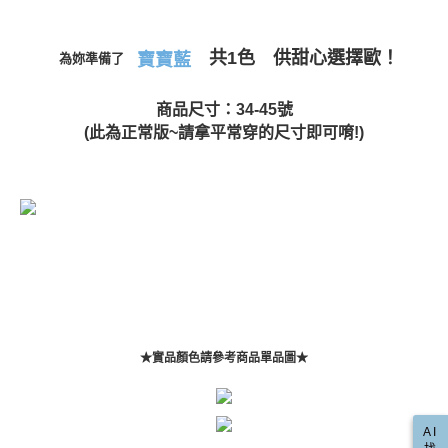
請求用戶進行身份認證。
５．嚴禁一人註冊多個帳號或使用他人資訊註冊。若發現惡意使用之情形，
國家/地區配送(限中國大陸地區)
查看運費
恩沛科技股份有限公司將有權停止該用戶之使用額度並採取法律行動。
共1色 供甜心選擇歐！
寶寶藍
為妳準備了
商品尺寸：34-45號
(此為正常版~請拿平常穿的尺寸即可唷!)
★實品顏色請參考商品單品圖★
AI