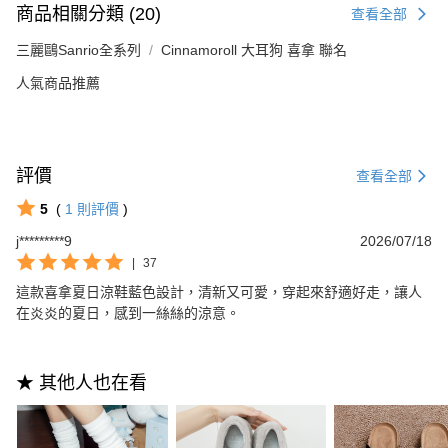
商品相關分類 (20)
查看全部
三麗鷗Sanrio全系列
Cinnamoroll 大耳狗 喜拿 聯名
人氣商品推薦
評價
查看全部
5
(
1
則評價
)
j*********9
2026/07/18
|
37
這款喜拿夏日涼鞋藍色設計，清新又可愛，穿起來舒適好走，讓人
在炎炎的夏日，感到一絲絲的涼意。
★ 其他人也在看