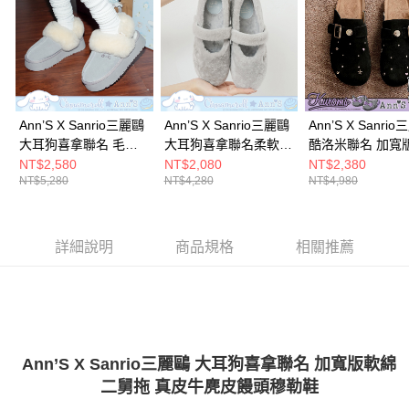
1.分期款項不併入電信帳單，「大哥付你分期」於每月結算日後寄送繳費提
每筆NT$100，滿NT$999(含以上)免運費
【「AFTEE先享後付」結帳流程】
醒簡訊。
１．於結帳方式選擇「AFTEE先享後付」後，將跳轉至「AFTEE先享後付」
2.透過簡訊連結打開帳單後，可選擇「超商條碼／台灣大直營門市／銀行轉
付款後全家取貨
結帳頁面，進行簡訊認證並確認金額後，即可完成結帳。
帳／街口支付／iPASS MONEY」等通路繳費。
２．訂單成立數日內，您將收到繳費通知簡訊。
每筆NT$100，滿NT$999(含以上)免運費
３．收到繳費通知簡訊後14天內，點擊此簡訊中的連結，可透過四大超商／
【注意事項】
ATM／網路銀行／等多元方式進行付款，方視為交易完成。
萊爾富付款取貨
1.本服務係由「台灣大哥大股份有限公司」（以下簡稱本公司）所提供，讓
※ 請注意：結帳手續完成當下不需立刻繳費，但若您需要取消訂單，請聯絡
Ann’S X Sanrio三麗鷗
Ann’S X Sanrio三麗鷗
Ann’S X Sanri
用戶於交易時，得透過本服務購買商品或服務，並由商店將買賣／分期付款
每筆NT$100，滿NT$999(含以上)免運費
購買商品的店家。未經商家同意取消之訂單仍視為有效，需透過AFTEE先享
大耳狗喜拿聯名 毛絨
大耳狗喜拿聯名柔軟純
酷洛米聯名 加寬
買賣價金債權讓與本公司後，依約使用本公司帳單繳交帳款。
後付繳納相關費用。
2.基於同意付款使用「大哥付你分期」之契約關係目的，商店將以您的個人
絨可拆後帶2way麂皮
羊毛 寬版舒適軟墊平
綿二舅拖 鞋面小
NT$2,580
NT$2,080
NT$2,380
付款後萊爾富取貨
※ 交易是否成功請以「AFTEE先享後付 」之結帳頁面顯示為準，若有關於
資料（包含姓名、電話或地址）提供予台灣大哥大進項蒐集、處理及利用，
NT$5,280
NT$4,280
NT$4,980
真皮厚底穆勒雪靴
底瑪莉珍娃娃鞋2cm-
真皮牛麂皮饅頭
是否繳費成功／繳費後需取消欲退款等相關疑問，請聯繫「AFTEE先享後付
每筆NT$100，滿NT$999(含以上)免運費
由本公司與您本人進行分期帳單所需資料之確認、核對及更正。
4cm-藍
藍
2cm-黑
客戶支援中心」
https://netprotections.freshdesk.com/support/home
3.完整用戶服務條款，請詳閱以下連結：
https://oppay.tw/userRule
7-11付款取貨
【注意事項】
詳細說明
商品規格
相關推薦
１．透過由恩沛科技股份有限公司提供之「AFTEE先享後付」服務完成之交
每筆NT$100，滿NT$999(含以上)免運費
易，需依本服務之必要範圍內提供個人資料，並將交易相關給付款項請求債
權轉讓予恩沛科技股份有限公司。
付款後7-11取貨
２．關於個人資料處理事宜，請瀏覽以下網址：
每筆NT$100，滿NT$999(含以上)免運費
https://aftee.tw/terms/#terms3
３．未成年的使用者請事先徵得法定代理人或監護人之同意方可使用
宅配
「AFTEE先享後付」，若未經同意申辦者引起之損失，本公司不負相關責
Ann’S X Sanrio三麗鷗 大耳狗喜拿聯名 加寬版軟綿
任。
每筆NT$100，滿NT$999(含以上)免運費
４．使用「AFTEE先享後付」時，將依據個別帳號之用戶狀況，依本公司即
二舅拖 真皮牛麂皮饅頭穆勒鞋
時審查核予不同之上限額度；若仍有額度不足之情形，本公司將視審查結果
國家/地區配送(非順豐配送，勿填寫順豐智能櫃地址)
查看運費