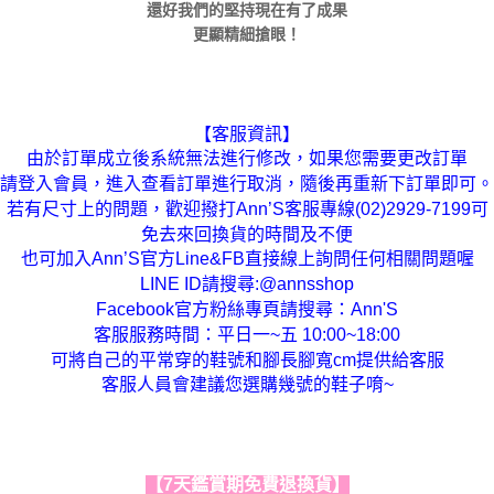
還好我們的堅持現在有了成果
更顯精細搶眼！
【客服資訊】
由於訂單成立後系統無法進行修改，如果您需要更改訂單
請登入會員，進入查看訂單進行取消，隨後再重新下訂單即可。
若有尺寸上的問題，歡迎撥打Ann’S客服專線(02)2929-7199可
免去來回換貨的時間及不便
也可加入Ann’S官方Line&FB直接線上詢問任何相關問題喔
LINE ID請搜尋:@annsshop
Facebook官方粉絲專頁請搜尋：Ann'S
客服服務時間：平日一~五 10:00~18:00
可將自己的平常穿的鞋號和腳長腳寬cm提供給客服
客服人員會建議您選購幾號的鞋子唷~
【7天鑑賞期免費退換貨】