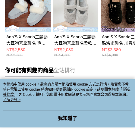
Ann’S X Sanrio三麗鷗
Ann’S X Sanrio三麗鷗
Ann’S X Sanri
大耳狗喜拿聯名 毛絨
大耳狗喜拿聯名柔軟純
酷洛米聯名 加寬
絨可拆後帶2way麂皮
羊毛 寬版舒適軟墊平
綿二舅拖 鞋面小
NT$2,580
NT$2,080
NT$2,380
NT$5,280
NT$4,280
NT$4,980
真皮厚底穆勒雪靴
底瑪莉珍娃娃鞋2cm-
真皮牛麂皮饅頭
4cm-藍
藍
2cm-黑
你可能有興趣的商品
全站排行
本網站中使用 cookie，欲查詢有關本網站使用 cookie 方式之詳情，及若您不希
望在電腦上使用 cookie 時應如何變更電腦的 cookie 設定，請參閱本網站「
隱私
熱門標籤
權條款
」之 Cookie 聲明。您繼續使用本網站即表示您同意本公司得按本網站使
用條款之 Cookie 聲明使用 cookie。
了解更多 >
我知道了