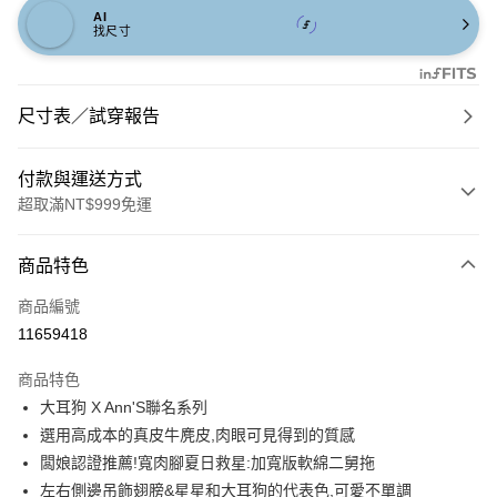
AI
找尺寸
尺寸表／試穿報告
付款與運送方式
超取滿NT$999免運
付款方式
商品特色
信用卡一次付款
商品編號
信用卡分期付款
11659418
3 期 0 利率 每期
NT$760
21家銀行
商品特色
6 期 0 利率 每期
NT$380
21家銀行
合作金庫商業銀行
第一商業銀行
大耳狗 X Ann'S聯名系列
華南商業銀行
彰化商業銀行
合作金庫商業銀行
第一商業銀行
購物金
選用高成本的真皮牛麂皮,肉眼可見得到的質感
上海商業儲蓄銀行
台北富邦商業銀行
華南商業銀行
彰化商業銀行
國泰世華商業銀行
兆豐國際商業銀行
闆娘認證推薦!寬肉腳夏日救星:加寬版軟綿二舅拖
超商取貨付款
上海商業儲蓄銀行
台北富邦商業銀行
臺灣中小企業銀行
台中商業銀行
左右側邊吊飾翅膀&星星和大耳狗的代表色,可愛不單調
國泰世華商業銀行
兆豐國際商業銀行