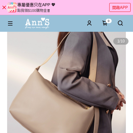
專屬優惠只在APP 💖
開啟APP
點我領$100購物金🧧
0
1
/
10