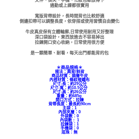
文件、長夾、手機、化妝包都放得下
通勤或上課都很實用
寬版背帶設計，長時間背也比較舒適
側邊扣帶可以調整長度，依穿搭或使用習慣自由變化
牛皮真皮保有立體輪廓,日常使用耐用又好整理
深口袋設計，東西放進去不容易掉出
拉鍊開口安心收納，日常使用很方便
是一顆簡單、耐看，每天出門都能背的包
＊商品規格＊
揹法：肩背/斜背
商品材質：頭層牛皮
內裡材質：條紋梭織布
尺寸-長：約29公分
尺寸-寬：約10.5公分
尺寸-高：約26公分
重量：約685g
開口方式：拉鍊
背帶長度：最長約90cm
主袋：1
內部夾層：0
外袋數：0
內袋數 : 1
拉鍊袋：1
手機袋：0
底珠：無