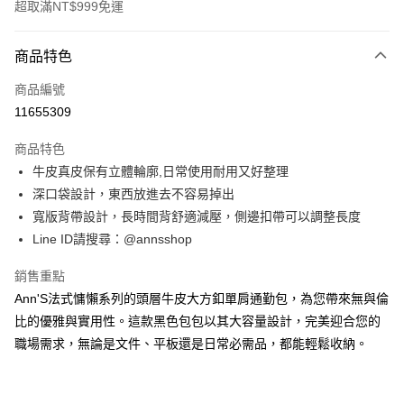
超取滿NT$999免運
付款方式
商品特色
信用卡一次付款
商品編號
信用卡分期付款
11655309
3 期 0 利率 每期
NT$960
21家銀行
商品特色
6 期 0 利率 每期
NT$480
21家銀行
合作金庫商業銀行
第一商業銀行
牛皮真皮保有立體輪廓,日常使用耐用又好整理
華南商業銀行
彰化商業銀行
合作金庫商業銀行
第一商業銀行
購物金
深口袋設計，東西放進去不容易掉出
上海商業儲蓄銀行
台北富邦商業銀行
華南商業銀行
彰化商業銀行
國泰世華商業銀行
兆豐國際商業銀行
寬版背帶設計，長時間背舒適減壓，側邊扣帶可以調整長度
超商取貨付款
上海商業儲蓄銀行
台北富邦商業銀行
臺灣中小企業銀行
台中商業銀行
Line ID請搜尋：@annsshop
國泰世華商業銀行
兆豐國際商業銀行
匯豐（台灣）商業銀行
華泰商業銀行
LINE Pay
臺灣中小企業銀行
台中商業銀行
聯邦商業銀行
遠東國際商業銀行
銷售重點
匯豐（台灣）商業銀行
華泰商業銀行
Apple Pay
元大商業銀行
永豐商業銀行
Ann'S法式慵懶系列的頭層牛皮大方釦單肩通勤包，為您帶來無與倫
聯邦商業銀行
遠東國際商業銀行
玉山商業銀行
星展（台灣）商業銀行
元大商業銀行
永豐商業銀行
比的優雅與實用性。這款黑色包包以其大容量設計，完美迎合您的
街口支付
台新國際商業銀行
中國信託商業銀行
玉山商業銀行
星展（台灣）商業銀行
職場需求，無論是文件、平板還是日常必需品，都能輕鬆收納。
台灣樂天信用卡公司
台新國際商業銀行
中國信託商業銀行
悠遊付
台灣樂天信用卡公司
Google Pay