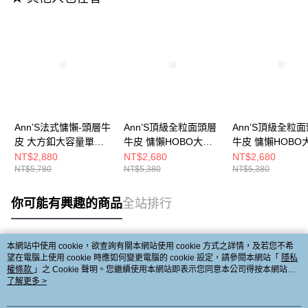
Ann’S法式慵懶-頭層牛
Ann’S頂級全粒面頭層
Ann’S頂級全粒
皮 大方釦大容量單肩
牛皮 慵懶HOBO大容
牛皮 慵懶HOBO
牛皮通勤包-黑
量肩背包-米白
量肩背包-粉
NT$2,880
NT$2,680
NT$2,680
NT$5,780
NT$5,380
NT$5,380
你可能有興趣的商品
全站排行
本網站中使用 cookie，欲查詢有關本網站使用 cookie 方式之詳情，及若您不希
熱門標籤
望在電腦上使用 cookie 時應如何變更電腦的 cookie 設定，請參閱本網站「
隱私
權條款
」之 Cookie 聲明。您繼續使用本網站即表示您同意本公司得按本網站使
用條款之 Cookie 聲明使用 cookie。
了解更多 >