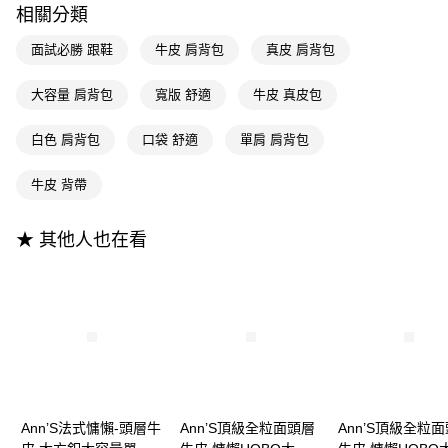
相關分類
全支付
面試必勝 跟鞋
牛皮 肩背包
真皮 肩背包
大哥付你分期
相關說明
大容量 肩背包
寬版 舒適
牛皮 真皮包
【大哥付你分期使用說明】
AFTEE先享後付
1.本服務由台灣大哥大提供，台灣大哥大用戶可立即使用無須另外申請。
白色 肩背包
口袋 舒適
單肩 肩背包
2.付款方式選擇「大哥付你分期」，訂單成立後會自動跳轉到大哥付的交易
相關說明
流程，驗證手機門號後，選擇欲分期的期數、繳款截止日，確認付款後即完
【關於「AFTEE先享後付」】
成交易。
ATM付款
牛皮 背帶
AFTEE先享後付是「在收到商品之後才付款」的支付方式。 讓您購物簡單
3.實際核准額度、可分期數及費用金額請依後續交易確認頁面所載為準。
便利好安心！
4.訂單成立30分鐘內，如未前往確認交易或遇審核未通過，訂單將自動取
１．簡單：不需註冊會員、不需綁卡、不需儲值。
運送方式
消。如遇「轉專審核」未通過狀況，表示未達大哥付你分期系統評分，恕無
★ 其他人也在看
２．便利：只要手機號碼，簡訊認證，即可結帳。
法說明評估內容。
３．安心：先確認商品／服務後，再付款。
全家付款取貨
【繳款方式說明】
1.分期款項不併入電信帳單，「大哥付你分期」於每月結算日後寄送繳費提
每筆NT$100，滿NT$999(含以上)免運費
【「AFTEE先享後付」結帳流程】
醒簡訊。
１．於結帳方式選擇「AFTEE先享後付」後，將跳轉至「AFTEE先享後付」
2.透過簡訊連結打開帳單後，可選擇「超商條碼／台灣大直營門市／銀行轉
付款後全家取貨
結帳頁面，進行簡訊認證並確認金額後，即可完成結帳。
帳／街口支付／iPASS MONEY」等通路繳費。
２．訂單成立數日內，您將收到繳費通知簡訊。
每筆NT$100，滿NT$999(含以上)免運費
３．收到繳費通知簡訊後14天內，點擊此簡訊中的連結，可透過四大超商／
【注意事項】
ATM／網路銀行／等多元方式進行付款，方視為交易完成。
萊爾富付款取貨
1.本服務係由「台灣大哥大股份有限公司」（以下簡稱本公司）所提供，讓
※ 請注意：結帳手續完成當下不需立刻繳費，但若您需要取消訂單，請聯絡
用戶於交易時，得透過本服務購買商品或服務，並由商店將買賣／分期付款
每筆NT$100，滿NT$999(含以上)免運費
購買商品的店家。未經商家同意取消之訂單仍視為有效，需透過AFTEE先享
Ann’S法式慵懶-頭層牛
Ann’S頂級全粒面頭層
Ann’S頂級全粒
買賣價金債權讓與本公司後，依約使用本公司帳單繳交帳款。
後付繳納相關費用。
2.基於同意付款使用「大哥付你分期」之契約關係目的，商店將以您的個人