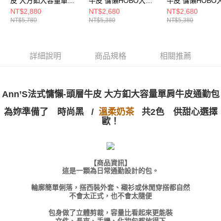
皮 大方釦大容量單肩
牛皮 慵懶HOBO大容
牛皮 慵懶HOBO
付款後萊爾富取貨
※ 交易是否成功請以「AFTEE先享後付 」之結帳頁面顯示為準，若有關於
資料（包含姓名、電話或地址）提供予台灣大哥大進項蒐集、處理及利用，
牛皮通勤包-黑
量肩背包-米白
量肩背包-粉
NT$2,880
NT$2,680
NT$2,680
是否繳費成功／繳費後需取消欲退款等相關疑問，請聯繫「AFTEE先享後付
每筆NT$100，滿NT$999(含以上)免運費
由本公司與您本人進行分期帳單所需資料之確認、核對及更正。
NT$5,780
NT$5,380
NT$5,380
客戶支援中心」
https://netprotections.freshdesk.com/support/home
3.完整用戶服務條款，請詳閱以下連結：
https://oppay.tw/userRule
7-11付款取貨
【注意事項】
１．透過由恩沛科技股份有限公司提供之「AFTEE先享後付」服務完成之交
每筆NT$100，滿NT$999(含以上)免運費
詳細說明
商品規格
相關推薦
易，需依本服務之必要範圍內提供個人資料，並將交易相關給付款項請求債
權轉讓予恩沛科技股份有限公司。
付款後7-11取貨
２．關於個人資料處理事宜，請瀏覽以下網址：
每筆NT$100，滿NT$999(含以上)免運費
https://aftee.tw/terms/#terms3
３．未成年的使用者請事先徵得法定代理人或監護人之同意方可使用
Ann’S法式慵懶-頭層牛皮
大方釦大容量單肩牛皮通勤包
宅配
「AFTEE先享後付」，若未經同意申辦者引起之損失，本公司不負相關責
任。
為妳準備了
/
共2色 供甜心選擇
時尚黑
溫柔奶茶
每筆NT$100，滿NT$999(含以上)免運費
４．使用「AFTEE先享後付」時，將依據個別帳號之用戶狀況，依本公司即
歐！
時審查核予不同之上限額度；若仍有額度不足之情形，本公司將視審查結果
國家/地區配送(非順豐配送，勿填寫順豐智能櫃地址)
查看運費
請求用戶進行身份認證。
５．嚴禁一人註冊多個帳號或使用他人資訊註冊。若發現惡意使用之情形，
國家/地區配送(限中國大陸地區)
查看運費
恩沛科技股份有限公司將有權停止該用戶之使用額度並採取法律行動。
【商品資訊】
這是一顆為日常通勤設計的包。
輪廓簡單俐落，搭西裝外套、襯衫或休閒穿搭都自然
不會太正式，也不會太隨便
包身做了立體剪裁，容量比看起來更能裝