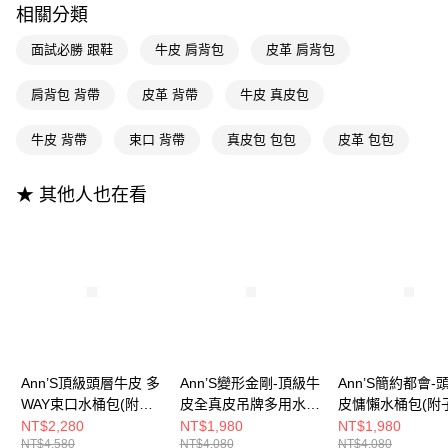
相關分類
全支付
面試必勝 跟鞋
牛皮 肩背包
皮革 肩背包
大哥付你分期
相關說明
肩背包 背帶
皮革 背帶
牛皮 真皮包
【大哥付你分期使用說明】
AFTEE先享後付
1.本服務由台灣大哥大提供，台灣大哥大用戶可立即使用無須另外申請。
牛皮 背帶
束口 背帶
真皮包 包包
皮革 包包
2.付款方式選擇「大哥付你分期」，訂單成立後會自動跳轉到大哥付的交易
相關說明
流程，驗證手機門號後，選擇欲分期的期數、繳款截止日，確認付款後即完
【關於「AFTEE先享後付」】
成交易。
ATM付款
AFTEE先享後付是「在收到商品之後才付款」的支付方式。 讓您購物簡單
★ 其他人也在看
3.實際核准額度、可分期數及費用金額請依後續交易確認頁面所載為準。
便利好安心！
4.訂單成立30分鐘內，如未前往確認交易或遇審核未通過，訂單將自動取
１．簡單：不需註冊會員、不需綁卡、不需儲值。
運送方式
消。如遇「轉專審核」未通過狀況，表示未達大哥付你分期系統評分，恕無
２．便利：只要手機號碼，簡訊認證，即可結帳。
法說明評估內容。
３．安心：先確認商品／服務後，再付款。
全家付款取貨
【繳款方式說明】
1.分期款項不併入電信帳單，「大哥付你分期」於每月結算日後寄送繳費提
每筆NT$100，滿NT$999(含以上)免運費
【「AFTEE先享後付」結帳流程】
醒簡訊。
１．於結帳方式選擇「AFTEE先享後付」後，將跳轉至「AFTEE先享後付」
2.透過簡訊連結打開帳單後，可選擇「超商條碼／台灣大直營門市／銀行轉
付款後全家取貨
結帳頁面，進行簡訊認證並確認金額後，即可完成結帳。
帳／街口支付／iPASS MONEY」等通路繳費。
２．訂單成立數日內，您將收到繳費通知簡訊。
每筆NT$100，滿NT$999(含以上)免運費
３．收到繳費通知簡訊後14天內，點擊此簡訊中的連結，可透過四大超商／
【注意事項】
Ann’S頂級頭層牛皮 多
Ann’S變形金剛-頂級牛
Ann’S簡約都會-
ATM／網路銀行／等多元方式進行付款，方視為交易完成。
萊爾富付款取貨
1.本服務係由「台灣大哥大股份有限公司」（以下簡稱本公司）所提供，讓
※ 請注意：結帳手續完成當下不需立刻繳費，但若您需要取消訂單，請聯絡
WAY束口水桶包(附兩
皮全真皮吊牌多用水桶
皮慵懶水桶包(附
用戶於交易時，得透過本服務購買商品或服務，並由商店將買賣／分期付款
每筆NT$100，滿NT$999(含以上)免運費
購買商品的店家。未經商家同意取消之訂單仍視為有效，需透過AFTEE先享
種背帶)-黑
包-卡其
袋 附背帶)-杏
NT$2,280
NT$1,980
NT$1,980
買賣價金債權讓與本公司後，依約使用本公司帳單繳交帳款。
後付繳納相關費用。
NT$4,580
NT$4,080
NT$4,080
2.基於同意付款使用「大哥付你分期」之契約關係目的，商店將以您的個人