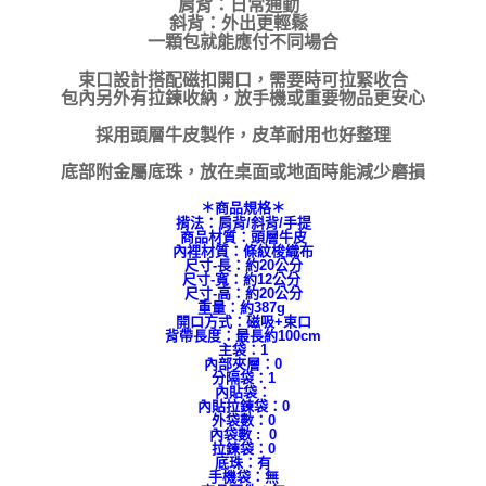
肩背：日常通勤
斜背：外出更輕鬆
一顆包就能應付不同場合
束口設計搭配磁扣開口，需要時可拉緊收合
包內另外有拉鍊收納，放手機或重要物品更安心
採用頭層牛皮製作，皮革耐用也好整理
底部附金屬底珠，放在桌面或地面時能減少磨損
＊商品規格＊
揹法：肩背/斜背/手提
商品材質：頭層牛皮
內裡材質：條紋梭織布
尺寸-長：約20公分
尺寸-寬：約12公分
尺寸-高：約20公分
重量：約387g
開口方式：磁吸+束口
背帶長度：最長約100cm
主袋：1
內部夾層：0
分隔袋：1
內貼袋：
內貼拉鍊袋：0
外袋數：0
內袋數 : 0
拉鍊袋：0
底珠：有
手機袋：無