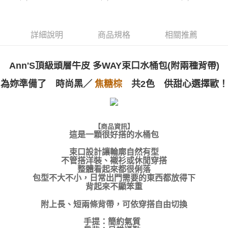
付款後萊爾富取貨
※ 交易是否成功請以「AFTEE先享後付 」之結帳頁面顯示為準，若有關於
資料（包含姓名、電話或地址）提供予台灣大哥大進項蒐集、處理及利用，
是否繳費成功／繳費後需取消欲退款等相關疑問，請聯繫「AFTEE先享後付
每筆NT$100，滿NT$999(含以上)免運費
由本公司與您本人進行分期帳單所需資料之確認、核對及更正。
客戶支援中心」
https://netprotections.freshdesk.com/support/home
3.完整用戶服務條款，請詳閱以下連結：
https://oppay.tw/userRule
詳細說明
商品規格
相關推薦
7-11付款取貨
【注意事項】
１．透過由恩沛科技股份有限公司提供之「AFTEE先享後付」服務完成之交
每筆NT$100，滿NT$999(含以上)免運費
易，需依本服務之必要範圍內提供個人資料，並將交易相關給付款項請求債
Ann'S頂級頭層牛皮 多WAY束口水桶包(附兩種背帶)
權轉讓予恩沛科技股份有限公司。
付款後7-11取貨
２．關於個人資料處理事宜，請瀏覽以下網址：
每筆NT$100，滿NT$999(含以上)免運費
為妳準備了
時尚黑
／
焦糖棕
共2色 供甜心選擇歐！
https://aftee.tw/terms/#terms3
３．未成年的使用者請事先徵得法定代理人或監護人之同意方可使用
宅配
「AFTEE先享後付」，若未經同意申辦者引起之損失，本公司不負相關責
任。
每筆NT$100，滿NT$999(含以上)免運費
４．使用「AFTEE先享後付」時，將依據個別帳號之用戶狀況，依本公司即
【商品資訊】
時審查核予不同之上限額度；若仍有額度不足之情形，本公司將視審查結果
這是一顆很好搭的水桶包
國家/地區配送(非順豐配送，勿填寫順豐智能櫃地址)
查看運費
請求用戶進行身份認證。
５．嚴禁一人註冊多個帳號或使用他人資訊註冊。若發現惡意使用之情形，
束口設計讓輪廓自然有型
國家/地區配送(限中國大陸地區)
查看運費
恩沛科技股份有限公司將有權停止該用戶之使用額度並採取法律行動。
不管搭洋裝、襯衫或休閒穿搭
整體看起來都很俐落
包型不大不小，日常出門需要的東西都放得下
背起來不顯笨重
附上長、短兩條背帶，可依穿搭自由切換
手提：簡約氣質