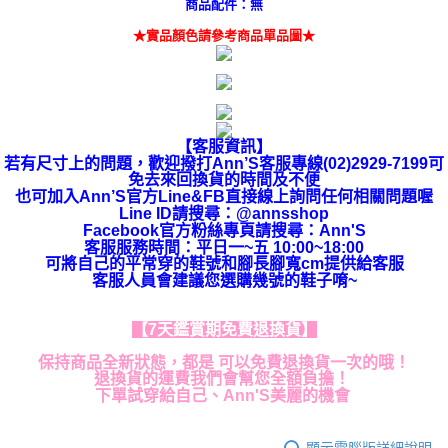
商品配件：無
★實品顏色請參考商品單品圖★
【客服資訊】
若有尺寸上的問題，歡迎撥打Ann’S客服專線(02)2929-7199可
免去來回換貨的時間及不便
也可加入Ann’S官方Line&FB直接線上詢問任何相關問題喔
Line ID請搜尋：@annsshop
Facebook官方粉絲專頁請搜尋：Ann'S
客服服務時間：平日一~五 10:00~18:00
可將自己的平常穿的鞋號和腳長腳寬cm提供給客服
客服人員會建議您選購幾號的鞋子唷~
【7天鑑賞期免費退換貨】
保持商品全新狀態，都是 可以免費退換貨一次的哦！
退換貨的運費我們會幫您全額負擔！
下單試穿給自己、Ann'S美麗的機會