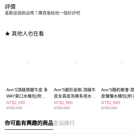
評價
喜歡這個商品嗎？購買後給他一個好評吧
★ 其他人也在看
Ann’S頂級頭層牛皮 多
Ann’S變形金剛-頂級牛
Ann’S簡約都會-
WAY束口水桶包(附兩
皮全真皮吊牌多用水桶
皮慵懶水桶包(附
種背帶)-黑
包-卡其
袋 附背帶)-杏
NT$2,280
NT$1,980
NT$1,980
NT$4,580
NT$4,080
NT$4,080
你可能有興趣的商品
全站排行