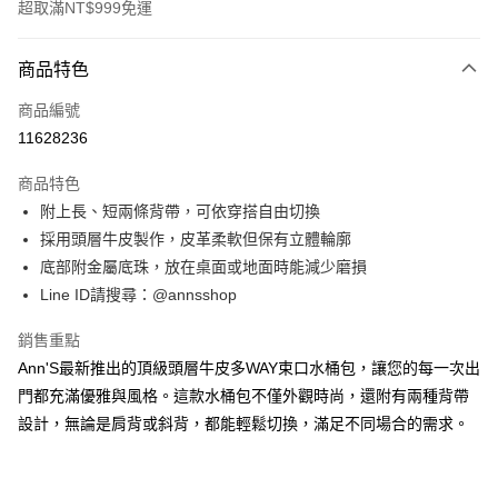
超取滿NT$999免運
付款方式
商品特色
信用卡一次付款
商品編號
信用卡分期付款
11628236
3 期 0 利率 每期
NT$760
21家銀行
商品特色
6 期 0 利率 每期
NT$380
21家銀行
合作金庫商業銀行
第一商業銀行
附上長、短兩條背帶，可依穿搭自由切換
華南商業銀行
彰化商業銀行
合作金庫商業銀行
第一商業銀行
購物金
採用頭層牛皮製作，皮革柔軟但保有立體輪廓
上海商業儲蓄銀行
台北富邦商業銀行
華南商業銀行
彰化商業銀行
國泰世華商業銀行
兆豐國際商業銀行
底部附金屬底珠，放在桌面或地面時能減少磨損
超商取貨付款
上海商業儲蓄銀行
台北富邦商業銀行
臺灣中小企業銀行
台中商業銀行
Line ID請搜尋：@annsshop
國泰世華商業銀行
兆豐國際商業銀行
匯豐（台灣）商業銀行
華泰商業銀行
LINE Pay
臺灣中小企業銀行
台中商業銀行
聯邦商業銀行
遠東國際商業銀行
銷售重點
匯豐（台灣）商業銀行
華泰商業銀行
Apple Pay
元大商業銀行
永豐商業銀行
Ann'S最新推出的頂級頭層牛皮多WAY束口水桶包，讓您的每一次出
聯邦商業銀行
遠東國際商業銀行
玉山商業銀行
星展（台灣）商業銀行
元大商業銀行
永豐商業銀行
門都充滿優雅與風格。這款水桶包不僅外觀時尚，還附有兩種背帶
街口支付
台新國際商業銀行
中國信託商業銀行
玉山商業銀行
星展（台灣）商業銀行
設計，無論是肩背或斜背，都能輕鬆切換，滿足不同場合的需求。
台灣樂天信用卡公司
台新國際商業銀行
中國信託商業銀行
悠遊付
台灣樂天信用卡公司
Google Pay