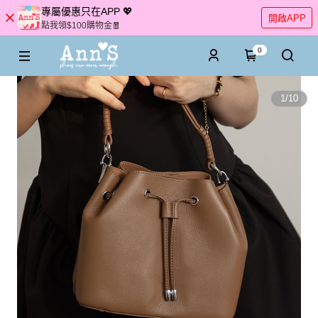
專屬優惠只在APP 💖
開啟APP
點我領$100購物金🧧
0
1
/
10