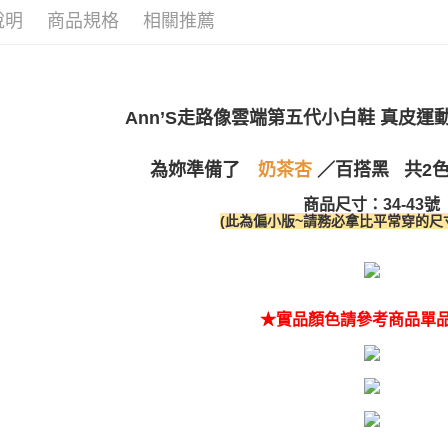
說明
商品規格
相關推薦
Ann’S走路像雲端第五代小白鞋 真皮運
為妳準備了
百搭黑
共2
奶茶杏
／
商品尺寸：34-43號
(此為偏小版~請務必拿比平常穿的尺寸
★實品顏色請參考商品單