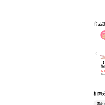
商品加
【 
性
防
NT
NT
相關
真皮