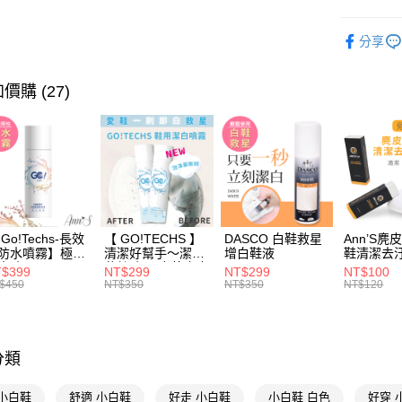
台灣樂
Google Pa
流行女鞋
分享
全支付
本周新品
本月主題
大哥付你
價購 (27)
相關說明
【大哥付
AFTEE先
1.本服務
2.付款方
相關說明
流程，驗
【關於「A
ATM付款
完成交易
AFTEE
3.實際核
便利好安
4.訂單成
１．簡單
Go!Techs-長效
【 GO!TECHS 】
DASCO 白鞋救星
Ann’S麂
消。如遇
２．便利
運送方式
防水噴霧】極效
清潔好幫手～潔白
增白鞋液
鞋清潔去
無法說明
３．安心
水噴霧 280ml
慕絲噴霧 皮革麂皮
$399
NT$299
NT$299
NT$100
【繳款方
布料皆適用
全家付款
$450
NT$350
NT$350
NT$120
1.分期款
【「AFT
醒簡訊。
每筆NT$1
１．於結帳
2.透過簡
付」結帳
帳／街口支
付款後全
２．訂單
３．收到繳
分類
每筆NT$1
【注意事
／ATM／
1.本服務
※ 請注意
 小白鞋
舒適 小白鞋
好走 小白鞋
小白鞋 白色
好穿 
萊爾富付
用戶於交