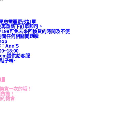
果您需要更改訂單
後再重新下訂單即可。
9-7199可免去來回換貨的時間及不便
上詢問任何相關問題喔
hop
：Ann'S
~18:00
cm提供給客服
鞋子唷~
貨】
退換貨一次的哦！
額負擔！
麗的機會