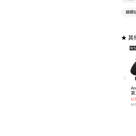
蝴蝶
★ 
A
第
運
NT
莉
NT