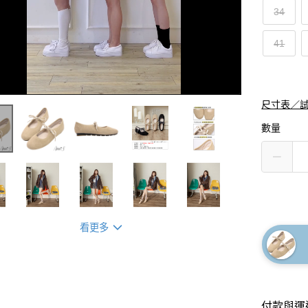
34
41
尺寸表／
數量
看更多
付款與運