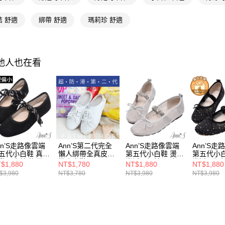
絡購買商品
款買賣價
先享後付
每筆NT$1
2.基於同
※ 交易是
結 舒適
綁帶 舒適
瑪莉珍 舒適
資料（包
是否繳費成
付款後萊
用，由本
付客戶支
每筆NT$1
3.完整用
【注意事
其他人也在看
7-11付款
１．透過由
交易，需
每筆NT$1
求債權轉
２．關於
付款後7-1
https://aft
每筆NT$1
３．未成
「AFTE
宅配
任。
４．使用「
每筆NT$1
nn’S走路像雲端
Ann’S第二代完全
Ann’S走路像雲端
Ann’S走
即時審查
五代小白鞋 真皮
懶人綁帶全真皮穆
第五代小白鞋 燙鑽
第五代小白
結果請求
國家/地區
動風車線 綁帶瑪
勒小白鞋
半透明網紗 平底瑪
半透明網紗
$1,880
NT$1,780
NT$1,880
NT$1,880
５．嚴禁
珍鞋1.5cm-黑
莉珍鞋1.5cm-銀
莉珍鞋1.5
$3,980
NT$3,780
NT$3,980
NT$3,980
形，恩沛
國家/地區
動。