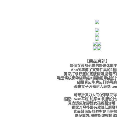
【商品資訊
】
每個女孩都必備的舒適休閒
Ann'S準備了實穿性高的2
獨家打版舒適加寬版楦頭,舒適不
鞋面條紋綁帶蝴蝶結&運動風車線設計
細緻真皮牛麂皮打造鞋
都會女子必備耐人尋味ite
可彎折彈力大底Q彈感受得
搭配1.5cm平底,加厚3D乳膠設
真皮透氣墊腳讓女孩輕鬆穿著
獨家沙發後跟有效降低磨腳
素面鞋面設計絕對是百搭
搭配褲裝/裙裝都能輕鬆駕