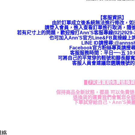
【客服資訊】
由於訂單成立後系統無法進行修改，如
請登入會員，進入查看訂單進行取消，隨
若有尺寸上的問題，歡迎撥打Ann’S客服專線(02)292
也可加入Ann’S官方Line&FB直接線
LINE ID請搜尋:@annss
Facebook官方粉絲專頁請搜尋
客服服務時間：平日一~五 10:00
可將自己的平常穿的鞋號和腳長腳寬
客服人員會建議您選購幾號的
【7天鑑賞期免費退換
保持商品全新狀態，都是 可以免費
退換貨的運費我們會幫您全
下單試穿給自己、Ann'S美
規格