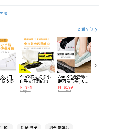
天信用卡公司
y
【NO.1冠軍小白鞋家族】
客服
推薦
🎓學院風日走萬步鞋
分期
查看全部
你分期使用說明】
享後付
由台灣大哥大提供，台灣大哥大用戶可立即使用無須另外申請。
式選擇「大哥付你分期」，訂單成立後會自動跳轉到大哥付的交易
證手機門號後，選擇欲分期的期數、繳款截止日，確認付款後即
FTEE先享後付」】
。
先享後付是「在收到商品之後才付款」的支付方式。 讓您購物簡單
准額度、可分期數及費用金額請依後續交易確認頁面所載為準。
心！
立30分鐘內，如未前往確認交易或遇審核未通過，訂單將自動取
：不需註冊會員、不需綁卡、不需儲值。
皮及小白
Ann’S快速清潔小
Ann’S花邊蕾絲不
Ann’S貓咪造型隱
「轉專審核」未通過狀況，表示未達大哥付你分期系統評分，恕
：只要手機號碼，簡訊認證，即可結帳。
汙橡皮擦
白鞋去汙濕紙巾
脫落隱形襪(40號
形襪(40號內適
評估內容。
：先確認商品／服務後，再付款。
內適穿)
穿)-5色
NT$49
NT$199
NT$59
式說明】
取貨
NT$99
NT$249
NT$89
項不併入電信帳單，「大哥付你分期」於每月結算日後寄送繳費提
EE先享後付」結帳流程】
00，滿NT$999(含以上)免運費
方式選擇「AFTEE先享後付」後，將跳轉至「AFTEE先享後
訊連結打開帳單後，可選擇「超商條碼／台灣大直營門市／銀行轉
頁面，進行簡訊認證並確認金額後，即可完成結帳。
付／iPASS MONEY」等通路繳費。
家取貨
成立數日內，您將收到繳費通知簡訊。
費通知簡訊後14天內，點擊此簡訊中的連結，可透過四大超商
00，滿NT$999(含以上)免運費
項】
網路銀行／等多元方式進行付款，方視為交易完成。
係由「台灣大哥大股份有限公司」（以下簡稱本公司）所提供，讓
：結帳手續完成當下不需立刻繳費，但若您需要取消訂單，請聯
小白鞋
綁帶 真皮
綁帶 蝴蝶結
款取貨
易時，得透過本服務購買商品或服務，並由商店將買賣／分期付