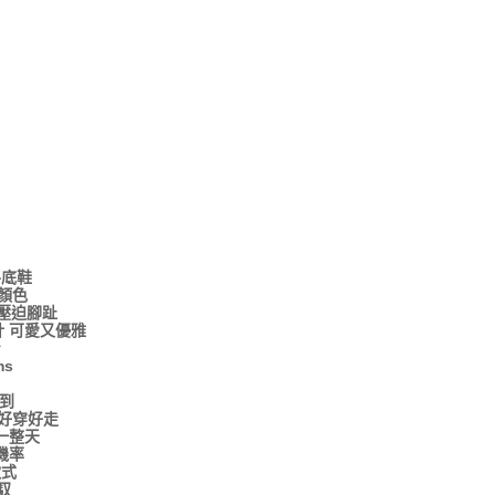
平底鞋
種顏色
壓迫腳趾
 可愛又優雅
身
ms
到
計好穿好走
一整天
機率
款式
馭