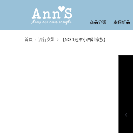
商品分類
本週新品
首頁
流行女鞋
【NO.1冠軍小白鞋家族】
0:00