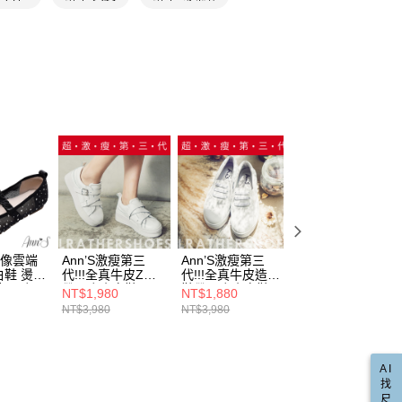
的店家。未經商家同意取消之訂單仍視為有效，需透過AFTEE
金債權讓與本公司後，依約使用本公司帳單繳交帳款。
繳納相關費用。
00，滿NT$999(含以上)免運費
意付款使用「大哥付你分期」之契約關係目的，商店將以您的個人
否成功請以「AFTEE先享後付 」之結帳頁面顯示為準，若有關於
含姓名、電話或地址）提供予台灣大哥大進項蒐集、處理及利
功／繳費後需取消欲退款等相關疑問，請聯繫「AFTEE先享後
爾富取貨
公司與您本人進行分期帳單所需資料之確認、核對及更正。
援中心」
https://netprotections.freshdesk.com/support/home
00，滿NT$999(含以上)免運費
戶服務條款，請詳閱以下連結：
https://oppay.tw/userRule
項】
取貨
恩沛科技股份有限公司提供之「AFTEE先享後付」服務完成之
依本服務之必要範圍內提供個人資料，並將交易相關給付款項請
00，滿NT$999(含以上)免運費
讓予恩沛科技股份有限公司。
個人資料處理事宜，請瀏覽以下網址：
1取貨
ee.tw/terms/#terms3
00，滿NT$999(含以上)免運費
年的使用者請事先徵得法定代理人或監護人之同意方可使用
E先享後付」，若未經同意申辦者引起之損失，本公司不負相關責
AFTEE先享後付」時，將依據個別帳號之用戶狀況，依本公司
00，滿NT$999(含以上)免運費
路像雲端
Ann’S激瘦第三
Ann’S激瘦第三
Ann’S輕柔優雅-小
核予不同之上限額度；若仍有額度不足之情形，本公司將視審查
鞋 燙鑽
代!!!全真牛皮Z繞
代!!!全真牛皮造型
羊皮真皮 鑽石繫
用戶進行身份認證。
配送(非順豐配送，勿填寫順豐智能櫃地址)
查看運費
 平底瑪
帶厚底小白鞋
鞋帶厚底小白鞋
瑪莉珍平底娃娃鞋
NT$1,980
NT$1,880
NT$1,980
一人註冊多個帳號或使用他人資訊註冊。若發現惡意使用之情
cm-黑
米白
NT$3,980
NT$3,980
NT$4,080
科技股份有限公司將有權停止該用戶之使用額度並採取法律行
配送(限中國大陸地區)
查看運費
AI
找
尺