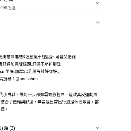
999免運
次付款
期付款
0 利率 每期
NT$626
21家銀行
紋綁帶蝴蝶結&運動風車線設計 可愛又優雅
0 利率 每期
NT$313
21家銀行
庫商業銀行
第一商業銀行
版舒適加寬版楦頭,舒適不壓迫腳趾
業銀行
彰化商業銀行
5cm平底,加厚3D乳膠設計好穿好走
庫商業銀行
第一商業銀行
業儲蓄銀行
台北富邦商業銀行
業銀行
彰化商業銀行
ID請搜尋：@annsshop
華商業銀行
兆豐國際商業銀行
付款
業儲蓄銀行
台北富邦商業銀行
小企業銀行
台中商業銀行
華商業銀行
兆豐國際商業銀行
台灣）商業銀行
華泰商業銀行
第五代小白鞋，讓每一步都如雲端般輕盈。這款真皮運動風
小企業銀行
台中商業銀行
業銀行
遠東國際商業銀行
，結合了優雅與舒適，無論是日常出行還是休閒聚會，都
台灣）商業銀行
華泰商業銀行
業銀行
永豐商業銀行
業銀行
遠東國際商業銀行
選擇。
業銀行
星展（台灣）商業銀行
業銀行
永豐商業銀行
際商業銀行
中國信託商業銀行
業銀行
星展（台灣）商業銀行
天信用卡公司
際商業銀行
中國信託商業銀行
類 (3)