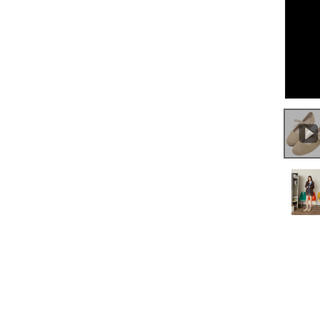
0:00
/
0:23