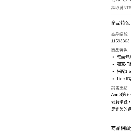
超取滿NT$
付款方式
商品特色
信用卡一
商品編號
11593363
信用卡分
商品特色
3 期 
鞋面條
6 期 
合作金
獨家打
華南商
搭配1.
合作金
購物金
上海商
華南商
Line 
國泰世
超商取貨
上海商
銷售重點
臺灣中
國泰世
匯豐（
Ann’S
LINE Pay
臺灣中
聯邦商
瑪莉珍鞋
匯豐（
Apple Pay
元大商
聯邦商
是完美的
玉山商
元大商
街口支付
台新國
玉山商
台灣樂
台新國
悠遊付
商品相關分