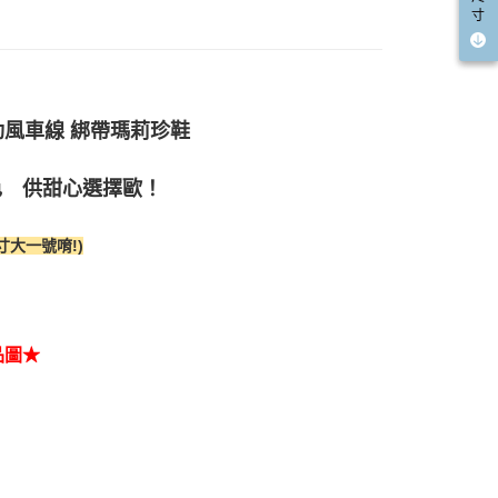
寸
動風車線 綁帶瑪莉珍鞋
色 供甜心選擇歐！
大一號唷!)
品圖★