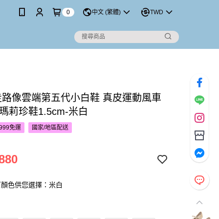
0
中文 (繁體)
TWD
’S走路像雲端第五代小白鞋 真皮運動風車
瑪莉珍鞋1.5cm-米白
999免運
國家/地區配送
880
下顏色供您選擇：米白